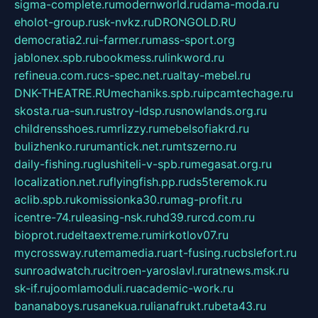
sigma-complete.ru
modernworld.ru
dama-moda.ru
eholot-group.ru
sk-nvkz.ru
DRONGOLD.RU
democratia2.ru
i-farmer.ru
mass-sport.org
jablonex.spb.ru
bookmess.ru
linkword.ru
refineua.com.ru
cs-spec.net.ru
altay-mebel.ru
DNK-THEATRE.RU
mechaniks.spb.ru
ipcamtechage.ru
skosta.ru
a-sun.ru
stroy-ldsp.ru
snowlands.org.ru
childrensshoes.ru
mrlizzy.ru
mebelsofiakrd.ru
bulizhenko.ru
rumantick.net.ru
mtszerno.ru
daily-fishing.ru
glushiteli-v-spb.ru
megasat.org.ru
localization.net.ru
flyingfish.pp.ru
ds5teremok.ru
aclib.spb.ru
komissionka30.ru
mag-profit.ru
icentre-74.ru
leasing-nsk.ru
hd39.ru
rcd.com.ru
bioprot.ru
deltaextreme.ru
mirkotlov07.ru
mycrossway.ru
temamedia.ru
art-fusing.ru
cbslefort.ru
sunroadwatch.ru
citroen-yaroslavl.ru
ratnews.msk.ru
sk-if.ru
joomlamoduli.ru
academic-work.ru
bananaboys.ru
sanekua.ru
lianafrukt.ru
beta43.ru