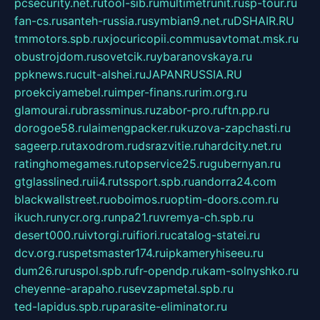
pcsecurity.net.ru
tool-sib.ru
multimetrunit.ru
sp-tour.ru
fan-cs.ru
santeh-russia.ru
symbian9.net.ru
DSHAIR.RU
tmmotors.spb.ru
xjocuricopii.com
musavtomat.msk.ru
obustrojdom.ru
sovetcik.ru
ybaranovskaya.ru
ppknews.ru
cult-alshei.ru
JAPANRUSSIA.RU
proekciyamebel.ru
imper-finans.ru
rim.org.ru
glamourai.ru
brassminus.ru
zabor-pro.ru
ftn.pp.ru
dorogoe58.ru
laimengpacker.ru
kuzova-zapchasti.ru
sageerp.ru
taxodrom.ru
dsrazvitie.ru
hardcity.net.ru
ratinghomegames.ru
topservice25.ru
gubernyan.ru
gtglasslined.ru
ii4.ru
tssport.spb.ru
andorra24.com
blackwallstreet.ru
oboimos.ru
optim-doors.com.ru
ikuch.ru
nycr.org.ru
npa21.ru
vremya-ch.spb.ru
desert000.ru
ivtorgi.ru
ifiori.ru
catalog-statei.ru
dcv.org.ru
spetsmaster174.ru
ipkameryhiseeu.ru
dum26.ru
ruspol.spb.ru
fr-opendp.ru
kam-solnyshko.ru
cheyenne-arapaho.ru
sevzapmetal.spb.ru
ted-lapidus.spb.ru
parasite-eliminator.ru