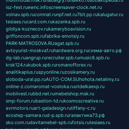
isz-fest.ru
ewnc.info
screensaver-clock.net.ru
volnav.spb.ru
comnat.ru
npf.net.ru
7bit.pp.ru
kalugatur.ru
tesiaes.ru
card.com.ru
kazanka.spb.ru
gildiya-kuznecov.ru
kameryboavision.ru
griffoncom.spb.ru
fabrika-emotsiy.ru
PARK-MATROSOVA.RU
agat.spb.ru
avtoyurist-moskva1.ru
hardware.org.ru
схема-авто.рф
dg-lab.ru
angrup.ru
recruiter.spb.ru
music8.spb.ru
krsk124.ru
kubok.spb.ru
romanofforex.ru
analitikaplus.ru
spyonline.ru
zosikamery.ru
sloboda-ural.pp.ru
AUTO-COM.SU
hohota.net
alimy.ru
online-z.com
aromat-vostoka.ru
otdelkaexp.ru
mobilvest.ru
bbd.net.ru
mebelshop.msk.ru
smp-forum.ru
bastion-td.ru
kosmoscreative.ru
avrmotors.ru
art-galadesign.ru
tiffany-c.ru
ecostep-samara.ru
d-p.spb.ru
галактика73.рф
sko.com.ru
davitamebel-spb.ru
fotsis.ru
tesiaes.ru