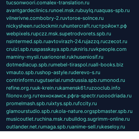
tucsonwoori.com
alex-translation.ru
avantgardeclinics.ru
noel.msk.ru
buylq.ru
aquas-spb.ru
vilnerivne.com
bobry-2.ru
vtoroe-solnce.ru
nickysheen.ru
clockmir.ru
huntercraft.ru
стройокт.рф
webpixels.ru
pczz.msk.su
petrodvorets.spb.ru
nsintermed.spb.ru
avtovirazh-24.ru
jazzq.ru
czecot.ru
cruizi.spb.ru
spasskaya.spb.ru
kniris.ru
vkpeople.com
maminy-mysli.ru
arionorel.ru
khuseniosif.ru
dotmediacup.spb.ru
mebel-tiraspol.ru
all-books.biz
vmauto.spb.ru
shop-astyle.ru
derevo-s.ru
contrinform.ru
gutserial.ru
mdrussia.spb.ru
monod.ru
refine.org.ru
uk-krein.ru
kamensk61.ru
zooclub.info
filonov.org.ru
технокамск.рф
ra-spectr.ru
ooodriada.ru
promelmash.spb.ru
ixtys.spb.ru
fccity.ru
glamourstudio.spb.ru
kola-nature.org
spbmaster.spb.ru
musicoutlet.ru
china.msk.ru
bulldog.su
grimm-online.ru
outlander.net.ru
maga.spb.ru
anime-sell.ru
keseloy.ru
газприборсервис.рф
karmin.spb.ru
shekswood.ru