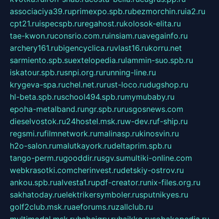
associaciya39.ru
primexpo.spb.ru
bezmorchin.ru
ia2.ru
cpt21.ru
ispecspb.ru
regahost.ru
kolosok-elita.ru
tae-kwon.ru
consrio.com.ru
insiam.ru
avegainfo.ru
archery161.ru
bigencyclica.ru
vlast16.ru
korru.net
sarmiento.spb.su
extelopedia.ru
lammin-suo.spb.ru
iskatour.spb.ru
snpi.org.ru
running-line.ru
krygeva-spa.ru
chel.net.ru
rust-loco.ru
dugshop.ru
hl-beta.spb.ru
school494.spb.ru
mymubaby.ru
epoha-metalband.ru
ngr.spb.ru
rusgosnews.com
dieselvostok.ru
24hostel.msk.ru
w-dev.ru
f-ship.ru
regsmi.ru
filmnetwork.ru
malinasp.ru
kinosvin.ru
h2o-salon.ru
malutkayork.ru
deltaprim.spb.ru
tango-perm.ru
gooddir.ru
sgv.su
multiki-online.com
webkrasotki.com
cherinvest.ru
detskiy-ostrov.ru
ankou.spb.ru
alvesta1.ru
pdf-creator.ru
nix-files.org.ru
sakhatoday.ru
elektrikersymboler.ru
sputnikyes.ru
golf2club.msk.ru
aeforums.ru
zallclub.ru
multimodal.msk.ru
habaigry.ru
haikko.ru
sobakopedia.ru