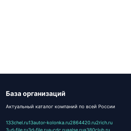
База организаций
Актуальный каталог компаний по всей России
133chel.ru
13autor-kolonka.ru
2864420.ru
2rich.ru
3-d-file.ru
3d-file.ru
a-cdc.ru
aalse.ru
a380club.ru