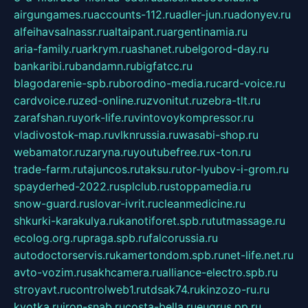
airgungames.ru
accounts-112.ru
adler-jun.ru
adonyev.ru
alfeihavsalnassr.ru
altaipant.ru
argentinamia.ru
aria-family.ru
arkrym.ru
ashanet.ru
belgorod-day.ru
bankaribi.ru
bandamn.ru
bigfatcc.ru
blagodarenie-spb.ru
borodino-media.ru
card-voice.ru
cardvoice.ru
zed-online.ru
zvonitut.ru
zebra-tlt.ru
zarafshan.ru
york-life.ru
vintovoykompressor.ru
vladivostok-map.ru
vlknrussia.ru
wasabi-shop.ru
webamator.ru
zaryna.ru
youtubefree.ru
x-ton.ru
trade-farm.ru
tajuncos.ru
taksu.ru
tor-lyubov-i-grom.ru
spayderhed-2022.ru
splclub.ru
stoppamedia.ru
snow-guard.ru
slovar-ivrit.ru
cleanmedicine.ru
shkurki-karakulya.ru
kanotiforet.spb.ru
tutmassage.ru
ecolog.org.ru
praga.spb.ru
falcorussia.ru
autodoctorservis.ru
kamertondom.spb.ru
net-life.net.ru
avto-vozim.ru
sakhcamera.ru
alliance-electro.spb.ru
stroyavt.ru
controlweb1.ru
tdsak74.ru
kinzozo-ru.ru
kvotka.ru
iron-snab.ru
costa-bella.ru
eugrus.pp.ru