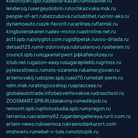
kokoroyari.spb.ru
blesna-kazan.ru
mossilver.ru
lenderoq.ru
sergeydobrin.ru
tochkazvuka.msk.ru
people-of-art.ru
bezzubova.ru
clubtibet.ru
orior-aks.ru
dynamoauto.ru
szk-favorit.ru
carlines.ru
flatnsk.ru
kingbolenskaner.ru
alex-motor.ru
astroline.net.ru
act1.spb.ru
polyglot.com.ru
gidlipetsk.ru
ooo-driada.ru
detsad125.ru
mir-zdoroviya.ru
bruslanovo.ru
siterem.ru
council.spb.ru
лодкипатриот.рф
kafekolizey.ru
iclub.net.ru
gazon-easy.ru
sugarepilekb.ru
grinox.ru
pylesostineco.ru
msts-ozarenie.ru
kameryjooan.ru
artemovskij.ru
dopler.spb.ru
aid70.ru
metall-perm.ru
ndm.msk.ru
ratingzooshop.ru
apiaccess.ru
globalautotrade.info
bezverhovskoe.ru
drsschool.ru
ZOOSMART.SPB.RU
dalakony.ru
medikijob.ru
remontt.spb.ru
photostudia.spb.ru
myragon.ru
terramia.ru
academy62.ru
gardengallereya.ru
rti.com.ru
artem-news.ru
biserinca.ru
krasnodarkurort.com
imshowtv.ru
mebel-v-tule.ru
mobtopik.ru