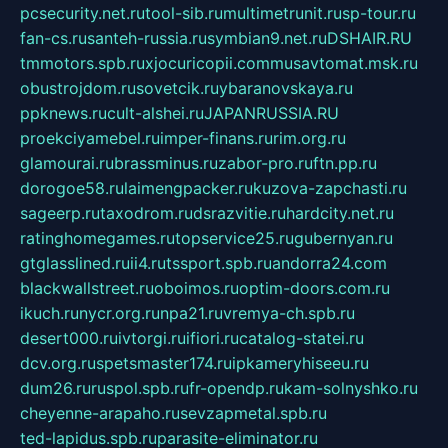
pcsecurity.net.ru
tool-sib.ru
multimetrunit.ru
sp-tour.ru
fan-cs.ru
santeh-russia.ru
symbian9.net.ru
DSHAIR.RU
tmmotors.spb.ru
xjocuricopii.com
musavtomat.msk.ru
obustrojdom.ru
sovetcik.ru
ybaranovskaya.ru
ppknews.ru
cult-alshei.ru
JAPANRUSSIA.RU
proekciyamebel.ru
imper-finans.ru
rim.org.ru
glamourai.ru
brassminus.ru
zabor-pro.ru
ftn.pp.ru
dorogoe58.ru
laimengpacker.ru
kuzova-zapchasti.ru
sageerp.ru
taxodrom.ru
dsrazvitie.ru
hardcity.net.ru
ratinghomegames.ru
topservice25.ru
gubernyan.ru
gtglasslined.ru
ii4.ru
tssport.spb.ru
andorra24.com
blackwallstreet.ru
oboimos.ru
optim-doors.com.ru
ikuch.ru
nycr.org.ru
npa21.ru
vremya-ch.spb.ru
desert000.ru
ivtorgi.ru
ifiori.ru
catalog-statei.ru
dcv.org.ru
spetsmaster174.ru
ipkameryhiseeu.ru
dum26.ru
ruspol.spb.ru
fr-opendp.ru
kam-solnyshko.ru
cheyenne-arapaho.ru
sevzapmetal.spb.ru
ted-lapidus.spb.ru
parasite-eliminator.ru