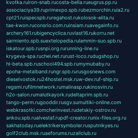
kvotka.ru
iron-snab.ru
costa-bella.ru
eugrus.pp.ru
associaciya39.ru
primexpo.spb.ru
bezmorchin.ru
ia2.ru
cpt21.ru
ispecspb.ru
regahost.ru
kolosok-elita.ru
tae-kwon.ru
consrio.com.ru
insiam.ru
avegainfo.ru
archery161.ru
bigencyclica.ru
vlast16.ru
korru.net
sarmiento.spb.su
extelopedia.ru
lammin-suo.spb.ru
iskatour.spb.ru
snpi.org.ru
running-line.ru
krygeva-spa.ru
chel.net.ru
rust-loco.ru
dugshop.ru
hl-beta.spb.ru
school494.spb.ru
mymubaby.ru
epoha-metalband.ru
ngr.spb.ru
rusgosnews.com
dieselvostok.ru
24hostel.msk.ru
w-dev.ru
f-ship.ru
regsmi.ru
filmnetwork.ru
malinasp.ru
kinosvin.ru
h2o-salon.ru
malutkayork.ru
deltaprim.spb.ru
tango-perm.ru
gooddir.ru
sgv.su
multiki-online.com
webkrasotki.com
cherinvest.ru
detskiy-ostrov.ru
ankou.spb.ru
alvesta1.ru
pdf-creator.ru
nix-files.org.ru
sakhatoday.ru
elektrikersymboler.ru
sputnikyes.ru
golf2club.msk.ru
aeforums.ru
zallclub.ru