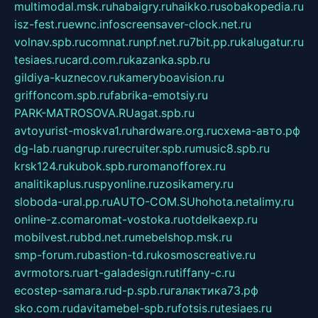
multimodal.msk.ru
habaigry.ru
haikko.ru
sobakopedia.ru
isz-fest.ru
ewnc.info
screensaver-clock.net.ru
volnav.spb.ru
comnat.ru
npf.net.ru
7bit.pp.ru
kalugatur.ru
tesiaes.ru
card.com.ru
kazanka.spb.ru
gildiya-kuznecov.ru
kameryboavision.ru
griffoncom.spb.ru
fabrika-emotsiy.ru
PARK-MATROSOVA.RU
agat.spb.ru
avtoyurist-moskva1.ru
hardware.org.ru
схема-авто.рф
dg-lab.ru
angrup.ru
recruiter.spb.ru
music8.spb.ru
krsk124.ru
kubok.spb.ru
romanofforex.ru
analitikaplus.ru
spyonline.ru
zosikamery.ru
sloboda-ural.pp.ru
AUTO-COM.SU
hohota.net
alimy.ru
online-z.com
aromat-vostoka.ru
otdelkaexp.ru
mobilvest.ru
bbd.net.ru
mebelshop.msk.ru
smp-forum.ru
bastion-td.ru
kosmoscreative.ru
avrmotors.ru
art-galadesign.ru
tiffany-c.ru
ecostep-samara.ru
d-p.spb.ru
галактика73.рф
sko.com.ru
davitamebel-spb.ru
fotsis.ru
tesiaes.ru