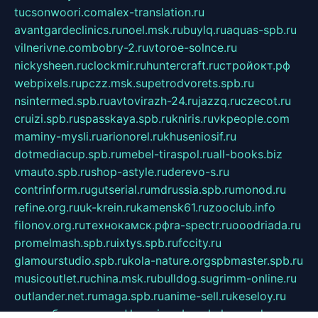
tucsonwoori.com
alex-translation.ru
avantgardeclinics.ru
noel.msk.ru
buylq.ru
aquas-spb.ru
vilnerivne.com
bobry-2.ru
vtoroe-solnce.ru
nickysheen.ru
clockmir.ru
huntercraft.ru
стройокт.рф
webpixels.ru
pczz.msk.su
petrodvorets.spb.ru
nsintermed.spb.ru
avtovirazh-24.ru
jazzq.ru
czecot.ru
cruizi.spb.ru
spasskaya.spb.ru
kniris.ru
vkpeople.com
maminy-mysli.ru
arionorel.ru
khuseniosif.ru
dotmediacup.spb.ru
mebel-tiraspol.ru
all-books.biz
vmauto.spb.ru
shop-astyle.ru
derevo-s.ru
contrinform.ru
gutserial.ru
mdrussia.spb.ru
monod.ru
refine.org.ru
uk-krein.ru
kamensk61.ru
zooclub.info
filonov.org.ru
технокамск.рф
ra-spectr.ru
ooodriada.ru
promelmash.spb.ru
ixtys.spb.ru
fccity.ru
glamourstudio.spb.ru
kola-nature.org
spbmaster.spb.ru
musicoutlet.ru
china.msk.ru
bulldog.su
grimm-online.ru
outlander.net.ru
maga.spb.ru
anime-sell.ru
keseloy.ru
газприборсервис.рф
karmin.spb.ru
shekswood.ru