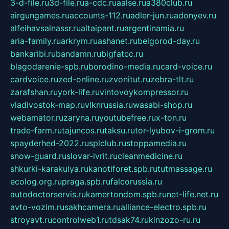
3-d-file.ru
3d-file.ru
a-cdc.ru
aalse.ru
a380club.ru
airgungames.ru
accounts-112.ru
adler-jun.ru
adonyev.ru
alfeihavsalnassr.ru
altaipant.ru
argentinamia.ru
aria-family.ru
arkrym.ru
ashanet.ru
belgorod-day.ru
bankaribi.ru
bandamn.ru
bigfatcc.ru
blagodarenie-spb.ru
borodino-media.ru
card-voice.ru
cardvoice.ru
zed-online.ru
zvonitut.ru
zebra-tlt.ru
zarafshan.ru
york-life.ru
vintovoykompressor.ru
vladivostok-map.ru
vlknrussia.ru
wasabi-shop.ru
webamator.ru
zaryna.ru
youtubefree.ru
x-ton.ru
trade-farm.ru
tajuncos.ru
taksu.ru
tor-lyubov-i-grom.ru
spayderhed-2022.ru
splclub.ru
stoppamedia.ru
snow-guard.ru
slovar-ivrit.ru
cleanmedicine.ru
shkurki-karakulya.ru
kanotiforet.spb.ru
tutmassage.ru
ecolog.org.ru
praga.spb.ru
falcorussia.ru
autodoctorservis.ru
kamertondom.spb.ru
net-life.net.ru
avto-vozim.ru
sakhcamera.ru
alliance-electro.spb.ru
stroyavt.ru
controlweb1.ru
tdsak74.ru
kinzozo-ru.ru