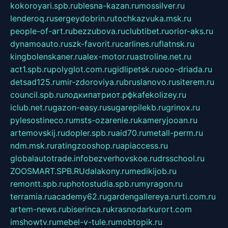
kokoroyari.spb.ru
blesna-kazan.ru
mossilver.ru
lenderoq.ru
sergeydobrin.ru
tochkazvuka.msk.ru
people-of-art.ru
bezzubova.ru
clubtibet.ru
orior-aks.ru
dynamoauto.ru
szk-favorit.ru
carlines.ru
flatnsk.ru
kingbolenskaner.ru
alex-motor.ru
astroline.net.ru
act1.spb.ru
polyglot.com.ru
gidlipetsk.ru
ooo-driada.ru
detsad125.ru
mir-zdoroviya.ru
bruslanovo.ru
siterem.ru
council.spb.ru
лодкипатриот.рф
kafekolizey.ru
iclub.net.ru
gazon-easy.ru
sugarepilekb.ru
grinox.ru
pylesostineco.ru
msts-ozarenie.ru
kameryjooan.ru
artemovskij.ru
dopler.spb.ru
aid70.ru
metall-perm.ru
ndm.msk.ru
ratingzooshop.ru
apiaccess.ru
globalautotrade.info
bezverhovskoe.ru
drsschool.ru
ZOOSMART.SPB.RU
dalakony.ru
medikijob.ru
remontt.spb.ru
photostudia.spb.ru
myragon.ru
terramia.ru
academy62.ru
gardengallereya.ru
rti.com.ru
artem-news.ru
biserinca.ru
krasnodarkurort.com
imshowtv.ru
mebel-v-tule.ru
mobtopik.ru