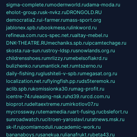
sigma-complete.ru
modernworld.ru
dama-moda.ru
eholot-group.ru
sk-nvkz.ru
DRONGOLD.RU
democratia2.ru
i-farmer.ru
mass-sport.org
jablonex.spb.ru
bookmess.ru
linkword.ru
refineua.com.ru
cs-spec.net.ru
altay-mebel.ru
DNK-THEATRE.RU
mechaniks.spb.ru
ipcamtechage.ru
skosta.ru
a-sun.ru
stroy-ldsp.ru
snowlands.org.ru
childrensshoes.ru
mrlizzy.ru
mebelsofiakrd.ru
bulizhenko.ru
rumantick.net.ru
mtszerno.ru
daily-fishing.ru
glushiteli-v-spb.ru
megasat.org.ru
localization.net.ru
flyingfish.pp.ru
ds5teremok.ru
aclib.spb.ru
komissionka30.ru
mag-profit.ru
icentre-74.ru
leasing-nsk.ru
hd39.ru
rcd.com.ru
bioprot.ru
deltaextreme.ru
mirkotlov07.ru
mycrossway.ru
temamedia.ru
art-fusing.ru
cbslefort.ru
sunroadwatch.ru
citroen-yaroslavl.ru
ratnews.msk.ru
sk-if.ru
joomlamoduli.ru
academic-work.ru
bananaboys.ru
sanekua.ru
lianafrukt.ru
beta43.ru