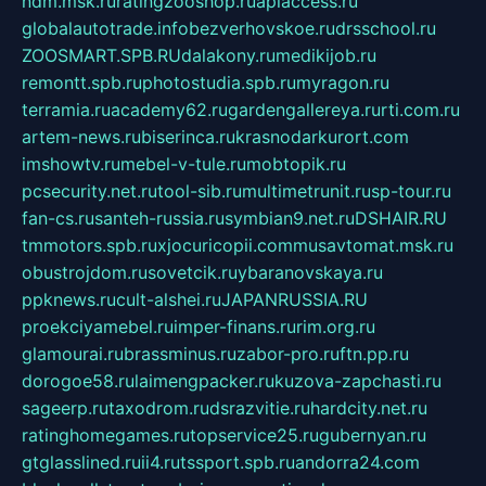
ndm.msk.ru
ratingzooshop.ru
apiaccess.ru
globalautotrade.info
bezverhovskoe.ru
drsschool.ru
ZOOSMART.SPB.RU
dalakony.ru
medikijob.ru
remontt.spb.ru
photostudia.spb.ru
myragon.ru
terramia.ru
academy62.ru
gardengallereya.ru
rti.com.ru
artem-news.ru
biserinca.ru
krasnodarkurort.com
imshowtv.ru
mebel-v-tule.ru
mobtopik.ru
pcsecurity.net.ru
tool-sib.ru
multimetrunit.ru
sp-tour.ru
fan-cs.ru
santeh-russia.ru
symbian9.net.ru
DSHAIR.RU
tmmotors.spb.ru
xjocuricopii.com
musavtomat.msk.ru
obustrojdom.ru
sovetcik.ru
ybaranovskaya.ru
ppknews.ru
cult-alshei.ru
JAPANRUSSIA.RU
proekciyamebel.ru
imper-finans.ru
rim.org.ru
glamourai.ru
brassminus.ru
zabor-pro.ru
ftn.pp.ru
dorogoe58.ru
laimengpacker.ru
kuzova-zapchasti.ru
sageerp.ru
taxodrom.ru
dsrazvitie.ru
hardcity.net.ru
ratinghomegames.ru
topservice25.ru
gubernyan.ru
gtglasslined.ru
ii4.ru
tssport.spb.ru
andorra24.com