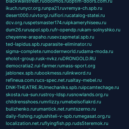
blackwallstreet.ru
oboimos.ru
optim-doors.com.ru
ikuch.ru
nycr.org.ru
npa21.ru
vremya-ch.spb.ru
desert000.ru
ivtorgi.ru
ifiori.ru
catalog-statei.ru
dcv.org.ru
spetsmaster174.ru
ipkameryhiseeu.ru
dum26.ru
ruspol.spb.ru
fr-opendp.ru
kam-solnyshko.ru
cheyenne-arapaho.ru
sevzapmetal.spb.ru
ted-lapidus.spb.ru
parasite-eliminator.ru
sigma-complete.ru
modernworld.ru
dama-moda.ru
eholot-group.ru
sk-nvkz.ru
DRONGOLD.RU
democratia2.ru
i-farmer.ru
mass-sport.org
jablonex.spb.ru
bookmess.ru
linkword.ru
refineua.com.ru
cs-spec.net.ru
altay-mebel.ru
DNK-THEATRE.RU
mechaniks.spb.ru
ipcamtechage.ru
skosta.ru
a-sun.ru
stroy-ldsp.ru
snowlands.org.ru
childrensshoes.ru
mrlizzy.ru
mebelsofiakrd.ru
bulizhenko.ru
rumantick.net.ru
mtszerno.ru
daily-fishing.ru
glushiteli-v-spb.ru
megasat.org.ru
localization.net.ru
flyingfish.pp.ru
ds5teremok.ru