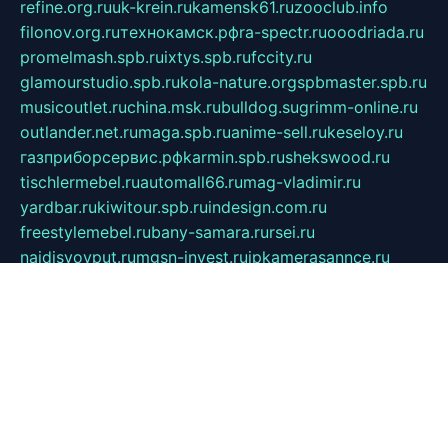
refine.org.ru
uk-krein.ru
kamensk61.ru
zooclub.info
filonov.org.ru
технокамск.рф
ra-spectr.ru
ooodriada.ru
promelmash.spb.ru
ixtys.spb.ru
fccity.ru
glamourstudio.spb.ru
kola-nature.org
spbmaster.spb.ru
musicoutlet.ru
china.msk.ru
bulldog.su
grimm-online.ru
outlander.net.ru
maga.spb.ru
anime-sell.ru
keseloy.ru
газприборсервис.рф
karmin.spb.ru
shekswood.ru
tischlermebel.ru
automall66.ru
mag-vladimir.ru
yardbar.ru
kiwitour.spb.ru
indesign.com.ru
freestylemebel.ru
bany-samara.ru
rsei.ru
naidisvoyput.ru
mgsn-invest.ru
ipkamerasannce.ru
alicante-house.ru
ibelka74.ru
cozyhouse.info
vlkargalev-studio.ru
700mb.ru
figura-ufa.ru
alina-live.ru
belarusiannews.ru
womenknow.ru
dos-vniimk.ru
sega.net.ru
dv.net.ru
phenomenonsofhistory.com
telesputnik.net.ru
wall.pp.ru
pylesosroidmi.ru
gtc-clan.ru
cligs.ru
bibikazap.ru
popova.org.ru
netwhistler.spb.ru
bellvil.ru
bonzon.ru
iss-vladik.ru