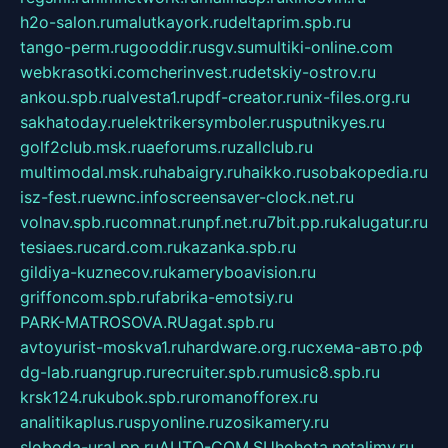
h2o-salon.ru
malutkayork.ru
deltaprim.spb.ru
tango-perm.ru
gooddir.ru
sgv.su
multiki-online.com
webkrasotki.com
cherinvest.ru
detskiy-ostrov.ru
ankou.spb.ru
alvesta1.ru
pdf-creator.ru
nix-files.org.ru
sakhatoday.ru
elektrikersymboler.ru
sputnikyes.ru
golf2club.msk.ru
aeforums.ru
zallclub.ru
multimodal.msk.ru
habaigry.ru
haikko.ru
sobakopedia.ru
isz-fest.ru
ewnc.info
screensaver-clock.net.ru
volnav.spb.ru
comnat.ru
npf.net.ru
7bit.pp.ru
kalugatur.ru
tesiaes.ru
card.com.ru
kazanka.spb.ru
gildiya-kuznecov.ru
kameryboavision.ru
griffoncom.spb.ru
fabrika-emotsiy.ru
PARK-MATROSOVA.RU
agat.spb.ru
avtoyurist-moskva1.ru
hardware.org.ru
схема-авто.рф
dg-lab.ru
angrup.ru
recruiter.spb.ru
music8.spb.ru
krsk124.ru
kubok.spb.ru
romanofforex.ru
analitikaplus.ru
spyonline.ru
zosikamery.ru
sloboda-ural.pp.ru
AUTO-COM.SU
hohota.net
alimy.ru