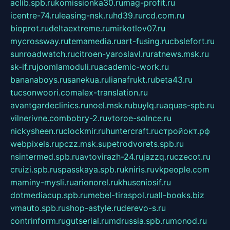
aclib.spb.ru
komissionka30.ru
mag-profit.ru
icentre-74.ru
leasing-nsk.ru
hd39.ru
rcd.com.ru
bioprot.ru
deltaextreme.ru
mirkotlov07.ru
mycrossway.ru
temamedia.ru
art-fusing.ru
cbslefort.ru
sunroadwatch.ru
citroen-yaroslavl.ru
ratnews.msk.ru
sk-if.ru
joomlamoduli.ru
academic-work.ru
bananaboys.ru
sanekua.ru
lianafrukt.ru
beta43.ru
tucsonwoori.com
alex-translation.ru
avantgardeclinics.ru
noel.msk.ru
buylq.ru
aquas-spb.ru
vilnerivne.com
bobry-2.ru
vtoroe-solnce.ru
nickysheen.ru
clockmir.ru
huntercraft.ru
стройокт.рф
webpixels.ru
pczz.msk.su
petrodvorets.spb.ru
nsintermed.spb.ru
avtovirazh-24.ru
jazzq.ru
czecot.ru
cruizi.spb.ru
spasskaya.spb.ru
kniris.ru
vkpeople.com
maminy-mysli.ru
arionorel.ru
khuseniosif.ru
dotmediacup.spb.ru
mebel-tiraspol.ru
all-books.biz
vmauto.spb.ru
shop-astyle.ru
derevo-s.ru
contrinform.ru
gutserial.ru
mdrussia.spb.ru
monod.ru