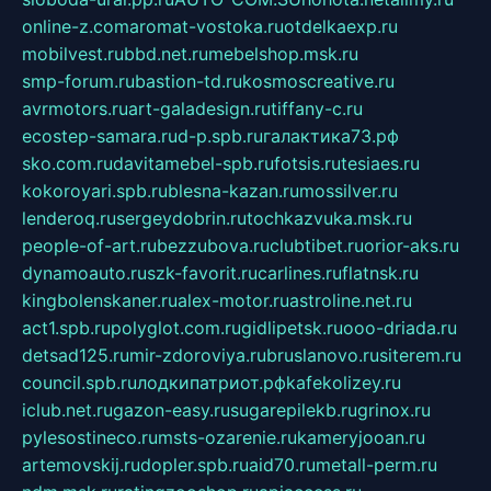
online-z.com
aromat-vostoka.ru
otdelkaexp.ru
mobilvest.ru
bbd.net.ru
mebelshop.msk.ru
smp-forum.ru
bastion-td.ru
kosmoscreative.ru
avrmotors.ru
art-galadesign.ru
tiffany-c.ru
ecostep-samara.ru
d-p.spb.ru
галактика73.рф
sko.com.ru
davitamebel-spb.ru
fotsis.ru
tesiaes.ru
kokoroyari.spb.ru
blesna-kazan.ru
mossilver.ru
lenderoq.ru
sergeydobrin.ru
tochkazvuka.msk.ru
people-of-art.ru
bezzubova.ru
clubtibet.ru
orior-aks.ru
dynamoauto.ru
szk-favorit.ru
carlines.ru
flatnsk.ru
kingbolenskaner.ru
alex-motor.ru
astroline.net.ru
act1.spb.ru
polyglot.com.ru
gidlipetsk.ru
ooo-driada.ru
detsad125.ru
mir-zdoroviya.ru
bruslanovo.ru
siterem.ru
council.spb.ru
лодкипатриот.рф
kafekolizey.ru
iclub.net.ru
gazon-easy.ru
sugarepilekb.ru
grinox.ru
pylesostineco.ru
msts-ozarenie.ru
kameryjooan.ru
artemovskij.ru
dopler.spb.ru
aid70.ru
metall-perm.ru