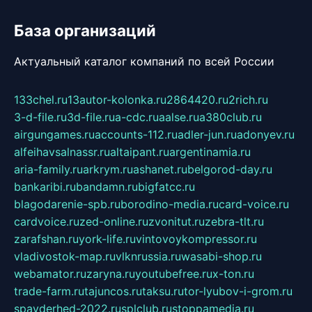
База организаций
Актуальный каталог компаний по всей России
133chel.ru
13autor-kolonka.ru
2864420.ru
2rich.ru
3-d-file.ru
3d-file.ru
a-cdc.ru
aalse.ru
a380club.ru
airgungames.ru
accounts-112.ru
adler-jun.ru
adonyev.ru
alfeihavsalnassr.ru
altaipant.ru
argentinamia.ru
aria-family.ru
arkrym.ru
ashanet.ru
belgorod-day.ru
bankaribi.ru
bandamn.ru
bigfatcc.ru
blagodarenie-spb.ru
borodino-media.ru
card-voice.ru
cardvoice.ru
zed-online.ru
zvonitut.ru
zebra-tlt.ru
zarafshan.ru
york-life.ru
vintovoykompressor.ru
vladivostok-map.ru
vlknrussia.ru
wasabi-shop.ru
webamator.ru
zaryna.ru
youtubefree.ru
x-ton.ru
trade-farm.ru
tajuncos.ru
taksu.ru
tor-lyubov-i-grom.ru
spayderhed-2022.ru
splclub.ru
stoppamedia.ru