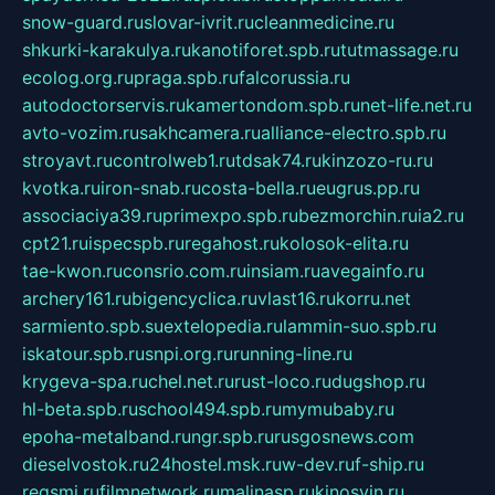
snow-guard.ru
slovar-ivrit.ru
cleanmedicine.ru
shkurki-karakulya.ru
kanotiforet.spb.ru
tutmassage.ru
ecolog.org.ru
praga.spb.ru
falcorussia.ru
autodoctorservis.ru
kamertondom.spb.ru
net-life.net.ru
avto-vozim.ru
sakhcamera.ru
alliance-electro.spb.ru
stroyavt.ru
controlweb1.ru
tdsak74.ru
kinzozo-ru.ru
kvotka.ru
iron-snab.ru
costa-bella.ru
eugrus.pp.ru
associaciya39.ru
primexpo.spb.ru
bezmorchin.ru
ia2.ru
cpt21.ru
ispecspb.ru
regahost.ru
kolosok-elita.ru
tae-kwon.ru
consrio.com.ru
insiam.ru
avegainfo.ru
archery161.ru
bigencyclica.ru
vlast16.ru
korru.net
sarmiento.spb.su
extelopedia.ru
lammin-suo.spb.ru
iskatour.spb.ru
snpi.org.ru
running-line.ru
krygeva-spa.ru
chel.net.ru
rust-loco.ru
dugshop.ru
hl-beta.spb.ru
school494.spb.ru
mymubaby.ru
epoha-metalband.ru
ngr.spb.ru
rusgosnews.com
dieselvostok.ru
24hostel.msk.ru
w-dev.ru
f-ship.ru
regsmi.ru
filmnetwork.ru
malinasp.ru
kinosvin.ru