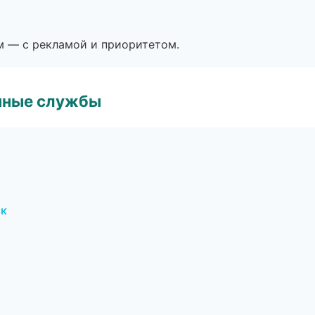
м — с рекламой и приоритетом.
чные службы
ск