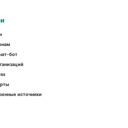
ми
и
онам
чат-бот
ганизаций
иях
арты
еренные источники