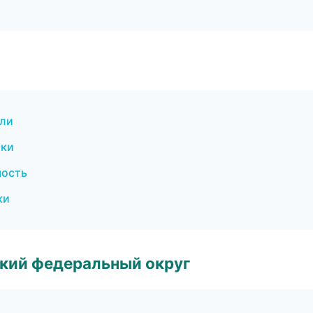
ели
бки
мость
ки
ский федеральный округ