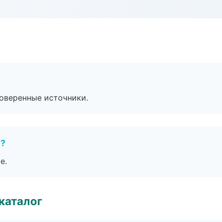
роверенные источники.
е?
е.
каталог