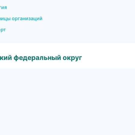
тия
ницы организаций
орт
ский федеральный округ