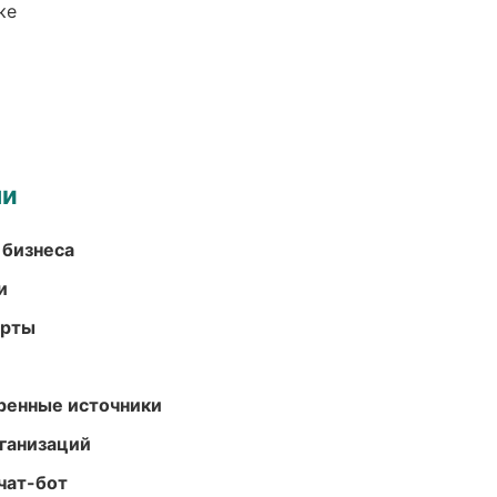
ке
ми
 бизнеса
и
арты
еренные источники
ганизаций
чат-бот