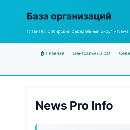
База организаций
Главная
»
Сибирский федеральный округ
» News P
🏠 Главная
Центральный ФО
Севе
News Pro Info