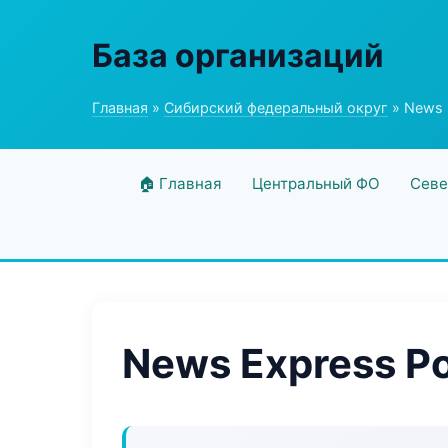
База организаций
Главная
»
Сибирский федеральный округ
» News E
🏠 Главная
Центральный ФО
Севе
News Express Po