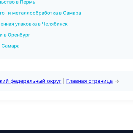
льство в Пермь
о- и металлообработка в Самара
енная упаковка в Челябинск
ли в Оренбург
в Самара
ский федеральный округ
|
Главная страница
→