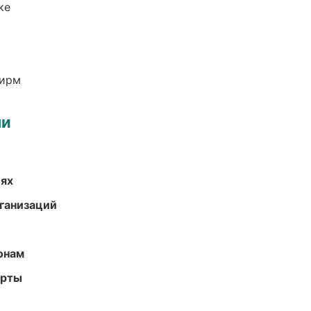
ке
фирм
ми
иях
ганизаций
онам
арты