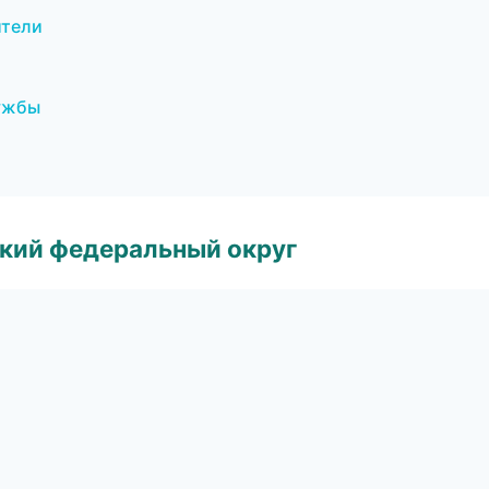
ители
лужбы
ский федеральный округ