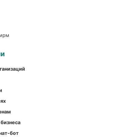
фирм
ми
ганизаций
и
иях
онам
 бизнеса
чат-бот