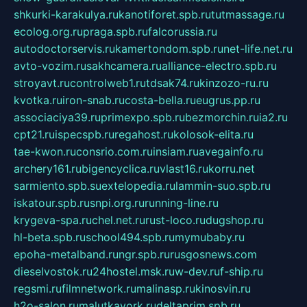
shkurki-karakulya.ru
kanotiforet.spb.ru
tutmassage.ru
ecolog.org.ru
praga.spb.ru
falcorussia.ru
autodoctorservis.ru
kamertondom.spb.ru
net-life.net.ru
avto-vozim.ru
sakhcamera.ru
alliance-electro.spb.ru
stroyavt.ru
controlweb1.ru
tdsak74.ru
kinzozo-ru.ru
kvotka.ru
iron-snab.ru
costa-bella.ru
eugrus.pp.ru
associaciya39.ru
primexpo.spb.ru
bezmorchin.ru
ia2.ru
cpt21.ru
ispecspb.ru
regahost.ru
kolosok-elita.ru
tae-kwon.ru
consrio.com.ru
insiam.ru
avegainfo.ru
archery161.ru
bigencyclica.ru
vlast16.ru
korru.net
sarmiento.spb.su
extelopedia.ru
lammin-suo.spb.ru
iskatour.spb.ru
snpi.org.ru
running-line.ru
krygeva-spa.ru
chel.net.ru
rust-loco.ru
dugshop.ru
hl-beta.spb.ru
school494.spb.ru
mymubaby.ru
epoha-metalband.ru
ngr.spb.ru
rusgosnews.com
dieselvostok.ru
24hostel.msk.ru
w-dev.ru
f-ship.ru
regsmi.ru
filmnetwork.ru
malinasp.ru
kinosvin.ru
h2o-salon.ru
malutkayork.ru
deltaprim.spb.ru