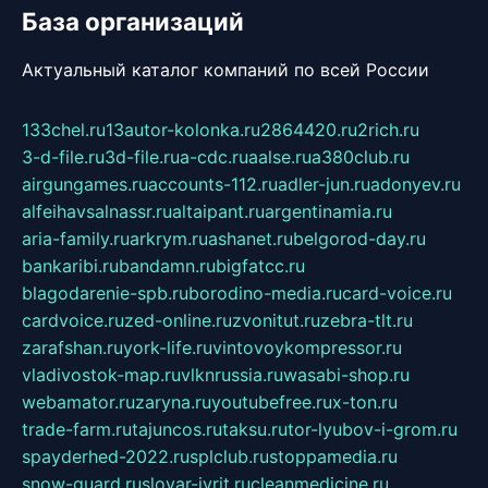
База организаций
Актуальный каталог компаний по всей России
133chel.ru
13autor-kolonka.ru
2864420.ru
2rich.ru
3-d-file.ru
3d-file.ru
a-cdc.ru
aalse.ru
a380club.ru
airgungames.ru
accounts-112.ru
adler-jun.ru
adonyev.ru
alfeihavsalnassr.ru
altaipant.ru
argentinamia.ru
aria-family.ru
arkrym.ru
ashanet.ru
belgorod-day.ru
bankaribi.ru
bandamn.ru
bigfatcc.ru
blagodarenie-spb.ru
borodino-media.ru
card-voice.ru
cardvoice.ru
zed-online.ru
zvonitut.ru
zebra-tlt.ru
zarafshan.ru
york-life.ru
vintovoykompressor.ru
vladivostok-map.ru
vlknrussia.ru
wasabi-shop.ru
webamator.ru
zaryna.ru
youtubefree.ru
x-ton.ru
trade-farm.ru
tajuncos.ru
taksu.ru
tor-lyubov-i-grom.ru
spayderhed-2022.ru
splclub.ru
stoppamedia.ru
snow-guard.ru
slovar-ivrit.ru
cleanmedicine.ru