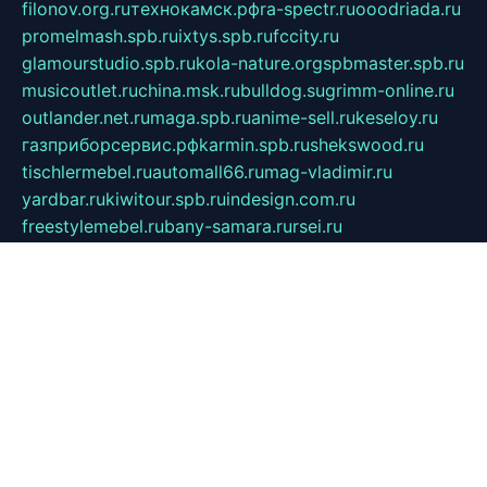
filonov.org.ru
технокамск.рф
ra-spectr.ru
ooodriada.ru
promelmash.spb.ru
ixtys.spb.ru
fccity.ru
glamourstudio.spb.ru
kola-nature.org
spbmaster.spb.ru
musicoutlet.ru
china.msk.ru
bulldog.su
grimm-online.ru
outlander.net.ru
maga.spb.ru
anime-sell.ru
keseloy.ru
газприборсервис.рф
karmin.spb.ru
shekswood.ru
tischlermebel.ru
automall66.ru
mag-vladimir.ru
yardbar.ru
kiwitour.spb.ru
indesign.com.ru
freestylemebel.ru
bany-samara.ru
rsei.ru
naidisvoyput.ru
mgsn-invest.ru
ipkamerasannce.ru
alicante-house.ru
ibelka74.ru
cozyhouse.info
vlkargalev-studio.ru
700mb.ru
figura-ufa.ru
alina-live.ru
belarusiannews.ru
womenknow.ru
dos-vniimk.ru
sega.net.ru
dv.net.ru
phenomenonsofhistory.com
telesputnik.net.ru
wall.pp.ru
pylesosroidmi.ru
gtc-clan.ru
cligs.ru
bibikazap.ru
popova.org.ru
netwhistler.spb.ru
bellvil.ru
bonzon.ru
iss-vladik.ru
defiparis.net.ru
las-gryzas.ru
amku.ru