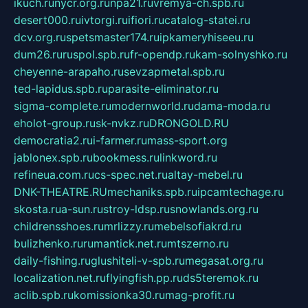
ikuch.ru
nycr.org.ru
npa21.ru
vremya-ch.spb.ru
desert000.ru
ivtorgi.ru
ifiori.ru
catalog-statei.ru
dcv.org.ru
spetsmaster174.ru
ipkameryhiseeu.ru
dum26.ru
ruspol.spb.ru
fr-opendp.ru
kam-solnyshko.ru
cheyenne-arapaho.ru
sevzapmetal.spb.ru
ted-lapidus.spb.ru
parasite-eliminator.ru
sigma-complete.ru
modernworld.ru
dama-moda.ru
eholot-group.ru
sk-nvkz.ru
DRONGOLD.RU
democratia2.ru
i-farmer.ru
mass-sport.org
jablonex.spb.ru
bookmess.ru
linkword.ru
refineua.com.ru
cs-spec.net.ru
altay-mebel.ru
DNK-THEATRE.RU
mechaniks.spb.ru
ipcamtechage.ru
skosta.ru
a-sun.ru
stroy-ldsp.ru
snowlands.org.ru
childrensshoes.ru
mrlizzy.ru
mebelsofiakrd.ru
bulizhenko.ru
rumantick.net.ru
mtszerno.ru
daily-fishing.ru
glushiteli-v-spb.ru
megasat.org.ru
localization.net.ru
flyingfish.pp.ru
ds5teremok.ru
aclib.spb.ru
komissionka30.ru
mag-profit.ru