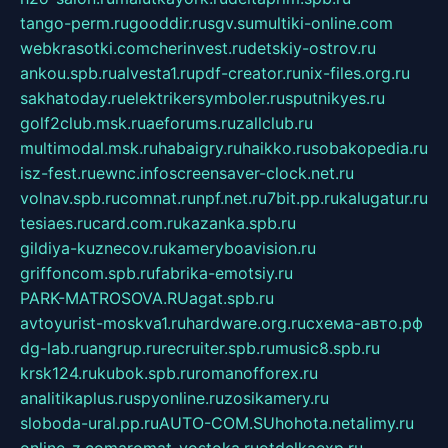
tango-perm.ru
gooddir.ru
sgv.su
multiki-online.com
webkrasotki.com
cherinvest.ru
detskiy-ostrov.ru
ankou.spb.ru
alvesta1.ru
pdf-creator.ru
nix-files.org.ru
sakhatoday.ru
elektrikersymboler.ru
sputnikyes.ru
golf2club.msk.ru
aeforums.ru
zallclub.ru
multimodal.msk.ru
habaigry.ru
haikko.ru
sobakopedia.ru
isz-fest.ru
ewnc.info
screensaver-clock.net.ru
volnav.spb.ru
comnat.ru
npf.net.ru
7bit.pp.ru
kalugatur.ru
tesiaes.ru
card.com.ru
kazanka.spb.ru
gildiya-kuznecov.ru
kameryboavision.ru
griffoncom.spb.ru
fabrika-emotsiy.ru
PARK-MATROSOVA.RU
agat.spb.ru
avtoyurist-moskva1.ru
hardware.org.ru
схема-авто.рф
dg-lab.ru
angrup.ru
recruiter.spb.ru
music8.spb.ru
krsk124.ru
kubok.spb.ru
romanofforex.ru
analitikaplus.ru
spyonline.ru
zosikamery.ru
sloboda-ural.pp.ru
AUTO-COM.SU
hohota.net
alimy.ru