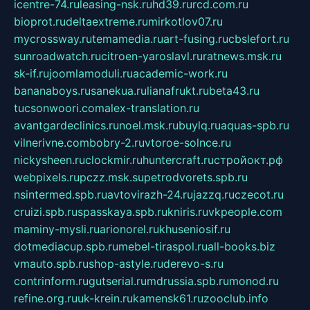
icentre-74.ru
leasing-nsk.ru
hd39.ru
rcd.com.ru
bioprot.ru
deltaextreme.ru
mirkotlov07.ru
mycrossway.ru
temamedia.ru
art-fusing.ru
cbslefort.ru
sunroadwatch.ru
citroen-yaroslavl.ru
ratnews.msk.ru
sk-if.ru
joomlamoduli.ru
academic-work.ru
bananaboys.ru
sanekua.ru
lianafrukt.ru
beta43.ru
tucsonwoori.com
alex-translation.ru
avantgardeclinics.ru
noel.msk.ru
buylq.ru
aquas-spb.ru
vilnerivne.com
bobry-2.ru
vtoroe-solnce.ru
nickysheen.ru
clockmir.ru
huntercraft.ru
стройокт.рф
webpixels.ru
pczz.msk.su
petrodvorets.spb.ru
nsintermed.spb.ru
avtovirazh-24.ru
jazzq.ru
czecot.ru
cruizi.spb.ru
spasskaya.spb.ru
kniris.ru
vkpeople.com
maminy-mysli.ru
arionorel.ru
khuseniosif.ru
dotmediacup.spb.ru
mebel-tiraspol.ru
all-books.biz
vmauto.spb.ru
shop-astyle.ru
derevo-s.ru
contrinform.ru
gutserial.ru
mdrussia.spb.ru
monod.ru
refine.org.ru
uk-krein.ru
kamensk61.ru
zooclub.info