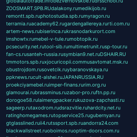
globalautotrade.info
bezverhovskoe.ru
drsschool.ru
ZOOSMART.SPB.RU
dalakony.ru
medikijob.ru
remontt.spb.ru
photostudia.spb.ru
myragon.ru
terramia.ru
academy62.ru
gardengallereya.ru
rti.com.ru
artem-news.ru
biserinca.ru
krasnodarkurort.com
imshowtv.ru
mebel-v-tule.ru
mobtopik.ru
pcsecurity.net.ru
tool-sib.ru
multimetrunit.ru
sp-tour.ru
fan-cs.ru
santeh-russia.ru
symbian9.net.ru
DSHAIR.RU
tmmotors.spb.ru
xjocuricopii.com
musavtomat.msk.ru
obustrojdom.ru
sovetcik.ru
ybaranovskaya.ru
ppknews.ru
cult-alshei.ru
JAPANRUSSIA.RU
proekciyamebel.ru
imper-finans.ru
rim.org.ru
glamourai.ru
brassminus.ru
zabor-pro.ru
ftn.pp.ru
dorogoe58.ru
laimengpacker.ru
kuzova-zapchasti.ru
sageerp.ru
taxodrom.ru
dsrazvitie.ru
hardcity.net.ru
ratinghomegames.ru
topservice25.ru
gubernyan.ru
gtglasslined.ru
ii4.ru
tssport.spb.ru
andorra24.com
blackwallstreet.ru
oboimos.ru
optim-doors.com.ru