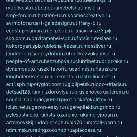
online-z.com
aromat-vostoka.ru
otdelkaexp.ru
mobilvest.ru
bbd.net.ru
mebelshop.msk.ru
smp-forum.ru
bastion-td.ru
kosmoscreative.ru
avrmotors.ru
art-galadesign.ru
tiffany-c.ru
ecostep-samara.ru
d-p.spb.ru
галактика73.рф
sko.com.ru
davitamebel-spb.ru
fotsis.ru
tesiaes.ru
kokoroyari.spb.ru
blesna-kazan.ru
mossilver.ru
lenderoq.ru
sergeydobrin.ru
tochkazvuka.msk.ru
people-of-art.ru
bezzubova.ru
clubtibet.ru
orior-aks.ru
dynamoauto.ru
szk-favorit.ru
carlines.ru
flatnsk.ru
kingbolenskaner.ru
alex-motor.ru
astroline.net.ru
act1.spb.ru
polyglot.com.ru
gidlipetsk.ru
ooo-driada.ru
detsad125.ru
mir-zdoroviya.ru
bruslanovo.ru
siterem.ru
council.spb.ru
лодкипатриот.рф
kafekolizey.ru
iclub.net.ru
gazon-easy.ru
sugarepilekb.ru
grinox.ru
pylesostineco.ru
msts-ozarenie.ru
kameryjooan.ru
artemovskij.ru
dopler.spb.ru
aid70.ru
metall-perm.ru
ndm.msk.ru
ratingzooshop.ru
apiaccess.ru