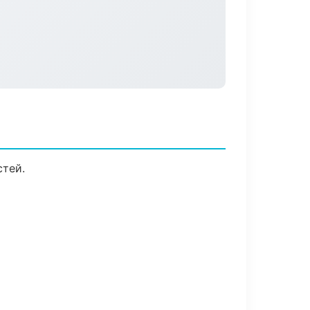
стей.