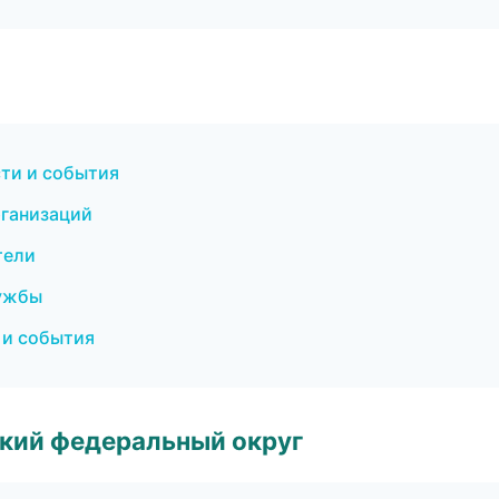
сти и события
рганизаций
тели
лужбы
 и события
ский федеральный округ