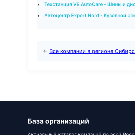
Техстанция V8 AutoCare - Шины и ди
Автоцентр Expert Nord - Кузовной ре
←
Все компании в регионе Сибир
База организаций
Актуальный каталог компаний по всей Рос