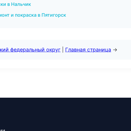
ски в Нальчик
монт и покраска в Пятигорск
ский федеральный округ
|
Главная страница
→
сии