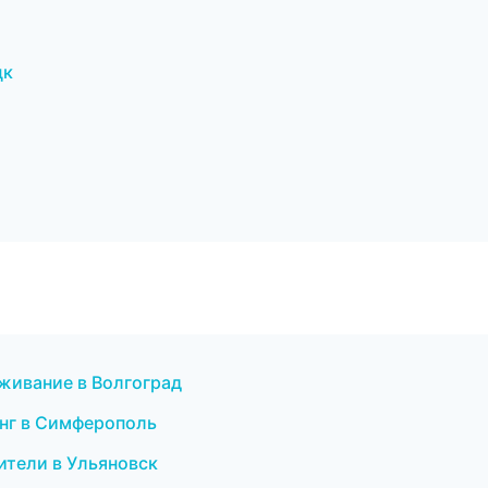
цк
уживание в Волгоград
инг в Симферополь
дители в Ульяновск