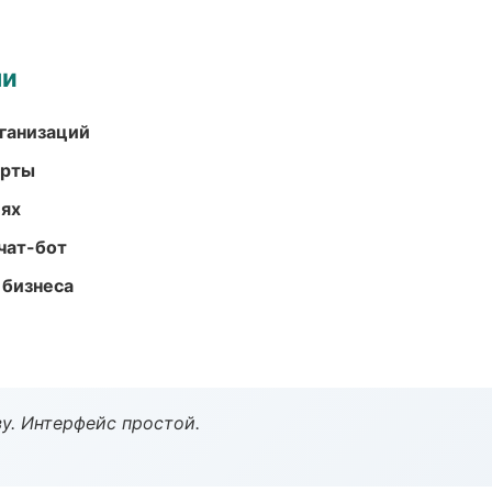
ми
ганизаций
арты
иях
чат-бот
 бизнеса
у. Интерфейс простой.