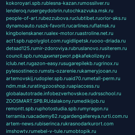
kokoroyari.spb.ru
blesna-kazan.ru
mossilver.ru
lenderoq.ru
sergeydobrin.ru
tochkazvuka.msk.ru
people-of-art.ru
bezzubova.ru
clubtibet.ru
orior-aks.ru
dynamoauto.ru
szk-favorit.ru
carlines.ru
flatnsk.ru
kingbolenskaner.ru
alex-motor.ru
astroline.net.ru
act1.spb.ru
polyglot.com.ru
gidlipetsk.ru
ooo-driada.ru
detsad125.ru
mir-zdoroviya.ru
bruslanovo.ru
siterem.ru
council.spb.ru
лодкипатриот.рф
kafekolizey.ru
iclub.net.ru
gazon-easy.ru
sugarepilekb.ru
grinox.ru
pylesostineco.ru
msts-ozarenie.ru
kameryjooan.ru
artemovskij.ru
dopler.spb.ru
aid70.ru
metall-perm.ru
ndm.msk.ru
ratingzooshop.ru
apiaccess.ru
globalautotrade.info
bezverhovskoe.ru
drsschool.ru
ZOOSMART.SPB.RU
dalakony.ru
medikijob.ru
remontt.spb.ru
photostudia.spb.ru
myragon.ru
terramia.ru
academy62.ru
gardengallereya.ru
rti.com.ru
artem-news.ru
biserinca.ru
krasnodarkurort.com
imshowtv.ru
mebel-v-tule.ru
mobtopik.ru