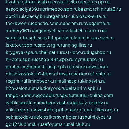
kvotka.ru
iron-snab.ru
costa-bella.ru
eugrus.pp.ru
associaciya39.ru
primexpo.spb.ru
bezmorchin.ru
ia2.ru
cpt21.ru
ispecspb.ru
regahost.ru
kolosok-elita.ru
tae-kwon.ru
consrio.com.ru
insiam.ru
avegainfo.ru
archery161.ru
bigencyclica.ru
vlast16.ru
korru.net
sarmiento.spb.su
extelopedia.ru
lammin-suo.spb.ru
iskatour.spb.ru
snpi.org.ru
running-line.ru
krygeva-spa.ru
chel.net.ru
rust-loco.ru
dugshop.ru
hl-beta.spb.ru
school494.spb.ru
mymubaby.ru
epoha-metalband.ru
ngr.spb.ru
rusgosnews.com
dieselvostok.ru
24hostel.msk.ru
w-dev.ru
f-ship.ru
regsmi.ru
filmnetwork.ru
malinasp.ru
kinosvin.ru
h2o-salon.ru
malutkayork.ru
deltaprim.spb.ru
tango-perm.ru
gooddir.ru
sgv.su
multiki-online.com
webkrasotki.com
cherinvest.ru
detskiy-ostrov.ru
ankou.spb.ru
alvesta1.ru
pdf-creator.ru
nix-files.org.ru
sakhatoday.ru
elektrikersymboler.ru
sputnikyes.ru
golf2club.msk.ru
aeforums.ru
zallclub.ru