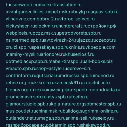
tucsonwoori.com
alex-translation.ru
avantgardeclinics.ru
noel.msk.ru
buylq.ru
aquas-spb.ru
vilnerivne.com
bobry-2.ru
vtoroe-solnce.ru
nickysheen.ru
clockmir.ru
huntercraft.ru
стройокт.рф
webpixels.ru
pczz.msk.su
petrodvorets.spb.ru
nsintermed.spb.ru
avtovirazh-24.ru
jazzq.ru
czecot.ru
cruizi.spb.ru
spasskaya.spb.ru
kniris.ru
vkpeople.com
maminy-mysli.ru
arionorel.ru
khuseniosif.ru
dotmediacup.spb.ru
mebel-tiraspol.ru
all-books.biz
vmauto.spb.ru
shop-astyle.ru
derevo-s.ru
contrinform.ru
gutserial.ru
mdrussia.spb.ru
monod.ru
refine.org.ru
uk-krein.ru
kamensk61.ru
zooclub.info
filonov.org.ru
технокамск.рф
ra-spectr.ru
ooodriada.ru
promelmash.spb.ru
ixtys.spb.ru
fccity.ru
glamourstudio.spb.ru
kola-nature.org
spbmaster.spb.ru
musicoutlet.ru
china.msk.ru
bulldog.su
grimm-online.ru
outlander.net.ru
maga.spb.ru
anime-sell.ru
keseloy.ru
газприборсервис.рф
karmin.spb.ru
shekswood.ru