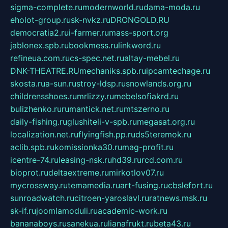
sigma-complete.ru
modernworld.ru
dama-moda.ru
eholot-group.ru
sk-nvkz.ru
DRONGOLD.RU
democratia2.ru
i-farmer.ru
mass-sport.org
jablonex.spb.ru
bookmess.ru
linkword.ru
refineua.com.ru
cs-spec.net.ru
altay-mebel.ru
DNK-THEATRE.RU
mechaniks.spb.ru
ipcamtechage.ru
skosta.ru
a-sun.ru
stroy-ldsp.ru
snowlands.org.ru
childrensshoes.ru
mrlizzy.ru
mebelsofiakrd.ru
bulizhenko.ru
rumantick.net.ru
mtszerno.ru
daily-fishing.ru
glushiteli-v-spb.ru
megasat.org.ru
localization.net.ru
flyingfish.pp.ru
ds5teremok.ru
aclib.spb.ru
komissionka30.ru
mag-profit.ru
icentre-74.ru
leasing-nsk.ru
hd39.ru
rcd.com.ru
bioprot.ru
deltaextreme.ru
mirkotlov07.ru
mycrossway.ru
temamedia.ru
art-fusing.ru
cbslefort.ru
sunroadwatch.ru
citroen-yaroslavl.ru
ratnews.msk.ru
sk-if.ru
joomlamoduli.ru
academic-work.ru
bananaboys.ru
sanekua.ru
lianafrukt.ru
beta43.ru