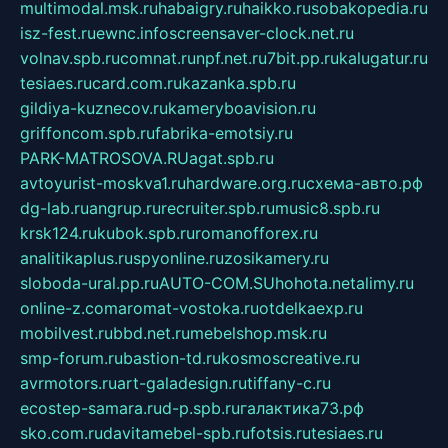
multimodal.msk.ru
habaigry.ru
haikko.ru
sobakopedia.ru
isz-fest.ru
ewnc.info
screensaver-clock.net.ru
volnav.spb.ru
comnat.ru
npf.net.ru
7bit.pp.ru
kalugatur.ru
tesiaes.ru
card.com.ru
kazanka.spb.ru
gildiya-kuznecov.ru
kameryboavision.ru
griffoncom.spb.ru
fabrika-emotsiy.ru
PARK-MATROSOVA.RU
agat.spb.ru
avtoyurist-moskva1.ru
hardware.org.ru
схема-авто.рф
dg-lab.ru
angrup.ru
recruiter.spb.ru
music8.spb.ru
krsk124.ru
kubok.spb.ru
romanofforex.ru
analitikaplus.ru
spyonline.ru
zosikamery.ru
sloboda-ural.pp.ru
AUTO-COM.SU
hohota.net
alimy.ru
online-z.com
aromat-vostoka.ru
otdelkaexp.ru
mobilvest.ru
bbd.net.ru
mebelshop.msk.ru
smp-forum.ru
bastion-td.ru
kosmoscreative.ru
avrmotors.ru
art-galadesign.ru
tiffany-c.ru
ecostep-samara.ru
d-p.spb.ru
галактика73.рф
sko.com.ru
davitamebel-spb.ru
fotsis.ru
tesiaes.ru