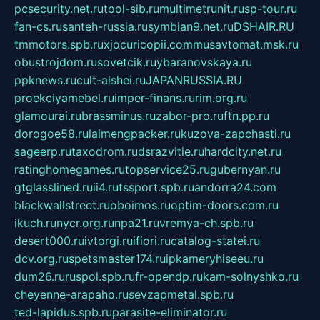
pcsecurity.net.ru
tool-sib.ru
multimetrunit.ru
sp-tour.ru
fan-cs.ru
santeh-russia.ru
symbian9.net.ru
DSHAIR.RU
tmmotors.spb.ru
xjocuricopii.com
musavtomat.msk.ru
obustrojdom.ru
sovetcik.ru
ybaranovskaya.ru
ppknews.ru
cult-alshei.ru
JAPANRUSSIA.RU
proekciyamebel.ru
imper-finans.ru
rim.org.ru
glamourai.ru
brassminus.ru
zabor-pro.ru
ftn.pp.ru
dorogoe58.ru
laimengpacker.ru
kuzova-zapchasti.ru
sageerp.ru
taxodrom.ru
dsrazvitie.ru
hardcity.net.ru
ratinghomegames.ru
topservice25.ru
gubernyan.ru
gtglasslined.ru
ii4.ru
tssport.spb.ru
andorra24.com
blackwallstreet.ru
oboimos.ru
optim-doors.com.ru
ikuch.ru
nycr.org.ru
npa21.ru
vremya-ch.spb.ru
desert000.ru
ivtorgi.ru
ifiori.ru
catalog-statei.ru
dcv.org.ru
spetsmaster174.ru
ipkameryhiseeu.ru
dum26.ru
ruspol.spb.ru
fr-opendp.ru
kam-solnyshko.ru
cheyenne-arapaho.ru
sevzapmetal.spb.ru
ted-lapidus.spb.ru
parasite-eliminator.ru