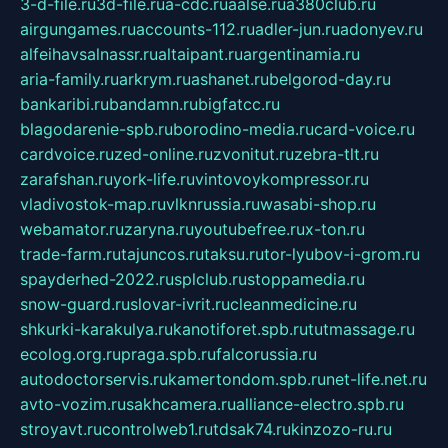
3-d-file.ru
3d-file.ru
a-cdc.ru
aalse.ru
a380club.ru
airgungames.ru
accounts-112.ru
adler-jun.ru
adonyev.ru
alfeihavsalnassr.ru
altaipant.ru
argentinamia.ru
aria-family.ru
arkrym.ru
ashanet.ru
belgorod-day.ru
bankaribi.ru
bandamn.ru
bigfatcc.ru
blagodarenie-spb.ru
borodino-media.ru
card-voice.ru
cardvoice.ru
zed-online.ru
zvonitut.ru
zebra-tlt.ru
zarafshan.ru
york-life.ru
vintovoykompressor.ru
vladivostok-map.ru
vlknrussia.ru
wasabi-shop.ru
webamator.ru
zaryna.ru
youtubefree.ru
x-ton.ru
trade-farm.ru
tajuncos.ru
taksu.ru
tor-lyubov-i-grom.ru
spayderhed-2022.ru
splclub.ru
stoppamedia.ru
snow-guard.ru
slovar-ivrit.ru
cleanmedicine.ru
shkurki-karakulya.ru
kanotiforet.spb.ru
tutmassage.ru
ecolog.org.ru
praga.spb.ru
falcorussia.ru
autodoctorservis.ru
kamertondom.spb.ru
net-life.net.ru
avto-vozim.ru
sakhcamera.ru
alliance-electro.spb.ru
stroyavt.ru
controlweb1.ru
tdsak74.ru
kinzozo-ru.ru