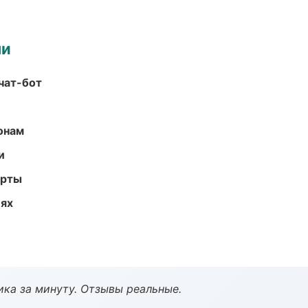
ми
чат-бот
онам
и
арты
иях
ка за минуту. Отзывы реальные.