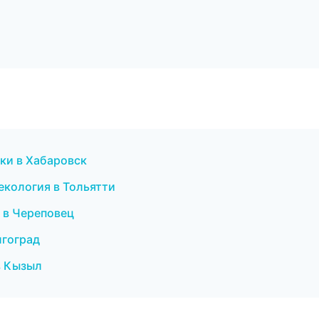
ски в Хабаровск
некология в Тольятти
т в Череповец
лгоград
 в Кызыл