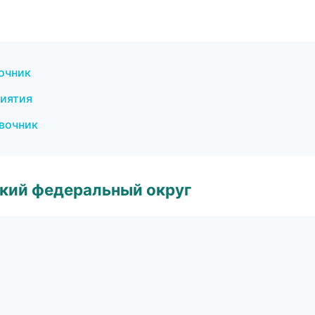
очник
риятия
авочник
ский федеральный округ