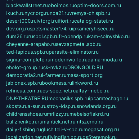
blackwallstreet.ru
oboimos.ru
optim-doors.com.ru
ikuch.ru
nycr.org.ru
npa21.ru
vremya-ch.spb.ru
desert000.ru
ivtorgi.ru
ifiori.ru
catalog-statei.ru
dcv.org.ru
spetsmaster174.ru
ipkameryhiseeu.ru
dum26.ru
ruspol.spb.ru
fr-opendp.ru
kam-solnyshko.ru
cheyenne-arapaho.ru
sevzapmetal.spb.ru
ted-lapidus.spb.ru
parasite-eliminator.ru
sigma-complete.ru
modernworld.ru
dama-moda.ru
eholot-group.ru
sk-nvkz.ru
DRONGOLD.RU
democratia2.ru
i-farmer.ru
mass-sport.org
jablonex.spb.ru
bookmess.ru
linkword.ru
refineua.com.ru
cs-spec.net.ru
altay-mebel.ru
DNK-THEATRE.RU
mechaniks.spb.ru
ipcamtechage.ru
skosta.ru
a-sun.ru
stroy-ldsp.ru
snowlands.org.ru
childrensshoes.ru
mrlizzy.ru
mebelsofiakrd.ru
bulizhenko.ru
rumantick.net.ru
mtszerno.ru
daily-fishing.ru
glushiteli-v-spb.ru
megasat.org.ru
localization.net.ru
flyingfish.pp.ru
ds5teremok.ru