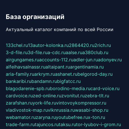
База организаций
Актуальный каталог компаний по всей России
133chel.ru
13autor-kolonka.ru
2864420.ru
2rich.ru
3-d-file.ru
3d-file.ru
a-cdc.ru
aalse.ru
a380club.ru
airgungames.ru
accounts-112.ru
adler-jun.ru
adonyev.ru
alfeihavsalnassr.ru
altaipant.ru
argentinamia.ru
aria-family.ru
arkrym.ru
ashanet.ru
belgorod-day.ru
bankaribi.ru
bandamn.ru
bigfatcc.ru
blagodarenie-spb.ru
borodino-media.ru
card-voice.ru
cardvoice.ru
zed-online.ru
zvonitut.ru
zebra-tlt.ru
zarafshan.ru
york-life.ru
vintovoykompressor.ru
vladivostok-map.ru
vlknrussia.ru
wasabi-shop.ru
webamator.ru
zaryna.ru
youtubefree.ru
x-ton.ru
trade-farm.ru
tajuncos.ru
taksu.ru
tor-lyubov-i-grom.ru