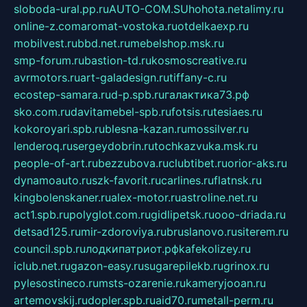
sloboda-ural.pp.ru
AUTO-COM.SU
hohota.net
alimy.ru
online-z.com
aromat-vostoka.ru
otdelkaexp.ru
mobilvest.ru
bbd.net.ru
mebelshop.msk.ru
smp-forum.ru
bastion-td.ru
kosmoscreative.ru
avrmotors.ru
art-galadesign.ru
tiffany-c.ru
ecostep-samara.ru
d-p.spb.ru
галактика73.рф
sko.com.ru
davitamebel-spb.ru
fotsis.ru
tesiaes.ru
kokoroyari.spb.ru
blesna-kazan.ru
mossilver.ru
lenderoq.ru
sergeydobrin.ru
tochkazvuka.msk.ru
people-of-art.ru
bezzubova.ru
clubtibet.ru
orior-aks.ru
dynamoauto.ru
szk-favorit.ru
carlines.ru
flatnsk.ru
kingbolenskaner.ru
alex-motor.ru
astroline.net.ru
act1.spb.ru
polyglot.com.ru
gidlipetsk.ru
ooo-driada.ru
detsad125.ru
mir-zdoroviya.ru
bruslanovo.ru
siterem.ru
council.spb.ru
лодкипатриот.рф
kafekolizey.ru
iclub.net.ru
gazon-easy.ru
sugarepilekb.ru
grinox.ru
pylesostineco.ru
msts-ozarenie.ru
kameryjooan.ru
artemovskij.ru
dopler.spb.ru
aid70.ru
metall-perm.ru