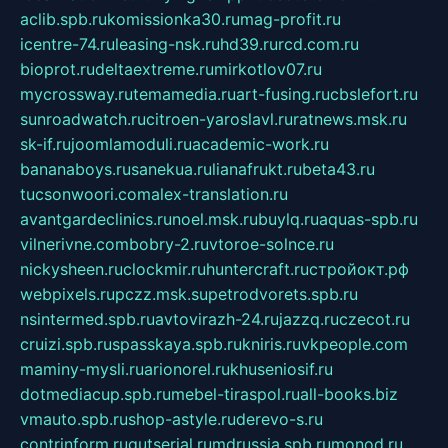
aclib.spb.ru
komissionka30.ru
mag-profit.ru
icentre-74.ru
leasing-nsk.ru
hd39.ru
rcd.com.ru
bioprot.ru
deltaextreme.ru
mirkotlov07.ru
mycrossway.ru
temamedia.ru
art-fusing.ru
cbslefort.ru
sunroadwatch.ru
citroen-yaroslavl.ru
ratnews.msk.ru
sk-if.ru
joomlamoduli.ru
academic-work.ru
bananaboys.ru
sanekua.ru
lianafrukt.ru
beta43.ru
tucsonwoori.com
alex-translation.ru
avantgardeclinics.ru
noel.msk.ru
buylq.ru
aquas-spb.ru
vilnerivne.com
bobry-2.ru
vtoroe-solnce.ru
nickysheen.ru
clockmir.ru
huntercraft.ru
стройокт.рф
webpixels.ru
pczz.msk.su
petrodvorets.spb.ru
nsintermed.spb.ru
avtovirazh-24.ru
jazzq.ru
czecot.ru
cruizi.spb.ru
spasskaya.spb.ru
kniris.ru
vkpeople.com
maminy-mysli.ru
arionorel.ru
khuseniosif.ru
dotmediacup.spb.ru
mebel-tiraspol.ru
all-books.biz
vmauto.spb.ru
shop-astyle.ru
derevo-s.ru
contrinform.ru
gutserial.ru
mdrussia.spb.ru
monod.ru