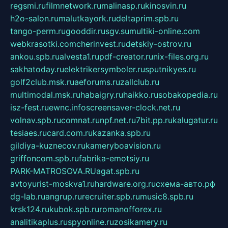
regsmi.ru
filmnetwork.ru
malinasp.ru
kinosvin.ru
h2o-salon.ru
malutkayork.ru
deltaprim.spb.ru
tango-perm.ru
gooddir.ru
sgv.su
multiki-online.com
webkrasotki.com
cherinvest.ru
detskiy-ostrov.ru
ankou.spb.ru
alvesta1.ru
pdf-creator.ru
nix-files.org.ru
sakhatoday.ru
elektrikersymboler.ru
sputnikyes.ru
golf2club.msk.ru
aeforums.ru
zallclub.ru
multimodal.msk.ru
habaigry.ru
haikko.ru
sobakopedia.ru
isz-fest.ru
ewnc.info
screensaver-clock.net.ru
volnav.spb.ru
comnat.ru
npf.net.ru
7bit.pp.ru
kalugatur.ru
tesiaes.ru
card.com.ru
kazanka.spb.ru
gildiya-kuznecov.ru
kameryboavision.ru
griffoncom.spb.ru
fabrika-emotsiy.ru
PARK-MATROSOVA.RU
agat.spb.ru
avtoyurist-moskva1.ru
hardware.org.ru
схема-авто.рф
dg-lab.ru
angrup.ru
recruiter.spb.ru
music8.spb.ru
krsk124.ru
kubok.spb.ru
romanofforex.ru
analitikaplus.ru
spyonline.ru
zosikamery.ru