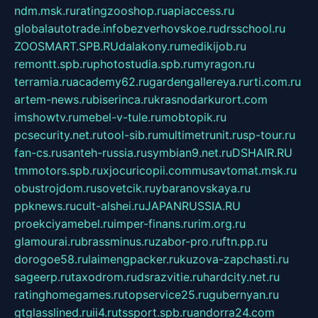
ndm.msk.ru
ratingzooshop.ru
apiaccess.ru
globalautotrade.info
bezverhovskoe.ru
drsschool.ru
ZOOSMART.SPB.RU
dalakony.ru
medikijob.ru
remontt.spb.ru
photostudia.spb.ru
myragon.ru
terramia.ru
academy62.ru
gardengallereya.ru
rti.com.ru
artem-news.ru
biserinca.ru
krasnodarkurort.com
imshowtv.ru
mebel-v-tule.ru
mobtopik.ru
pcsecurity.net.ru
tool-sib.ru
multimetrunit.ru
sp-tour.ru
fan-cs.ru
santeh-russia.ru
symbian9.net.ru
DSHAIR.RU
tmmotors.spb.ru
xjocuricopii.com
musavtomat.msk.ru
obustrojdom.ru
sovetcik.ru
ybaranovskaya.ru
ppknews.ru
cult-alshei.ru
JAPANRUSSIA.RU
proekciyamebel.ru
imper-finans.ru
rim.org.ru
glamourai.ru
brassminus.ru
zabor-pro.ru
ftn.pp.ru
dorogoe58.ru
laimengpacker.ru
kuzova-zapchasti.ru
sageerp.ru
taxodrom.ru
dsrazvitie.ru
hardcity.net.ru
ratinghomegames.ru
topservice25.ru
gubernyan.ru
gtglasslined.ru
ii4.ru
tssport.spb.ru
andorra24.com