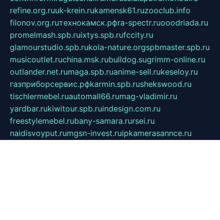
refine.org.ru
uk-krein.ru
kamensk61.ru
zooclub.info
filonov.org.ru
технокамск.рф
ra-spectr.ru
ooodriada.ru
promelmash.spb.ru
ixtys.spb.ru
fccity.ru
glamourstudio.spb.ru
kola-nature.org
spbmaster.spb.ru
musicoutlet.ru
china.msk.ru
bulldog.su
grimm-online.ru
outlander.net.ru
maga.spb.ru
anime-sell.ru
keseloy.ru
газприборсервис.рф
karmin.spb.ru
shekswood.ru
tischlermebel.ru
automall66.ru
mag-vladimir.ru
yardbar.ru
kiwitour.spb.ru
indesign.com.ru
freestylemebel.ru
bany-samara.ru
rsei.ru
naidisvoyput.ru
mgsn-invest.ru
ipkamerasannce.ru
alicante-house.ru
ibelka74.ru
cozyhouse.info
vlkargalev-studio.ru
700mb.ru
figura-ufa.ru
alina-live.ru
belarusiannews.ru
womenknow.ru
dos-vniimk.ru
sega.net.ru
dv.net.ru
phenomenonsofhistory.com
telesputnik.net.ru
wall.pp.ru
pylesosroidmi.ru
gtc-clan.ru
cligs.ru
bibikazap.ru
popova.org.ru
netwhistler.spb.ru
bellvil.ru
bonzon.ru
iss-vladik.ru