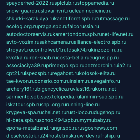
spayderhed-2022.ru
splclub.ru
stoppamedia.ru
snow-guard.ru
slovar-ivrit.ru
cleanmedicine.ru
shkurki-karakulya.ru
kanotiforet.spb.ru
tutmassage.ru
ecolog.org.ru
praga.spb.ru
falcorussia.ru
autodoctorservis.ru
kamertondom.spb.ru
net-life.net.ru
avto-vozim.ru
sakhcamera.ru
alliance-electro.spb.ru
stroyavt.ru
controlweb1.ru
tdsak74.ru
kinzozo-ru.ru
kvotka.ru
iron-snab.ru
costa-bella.ru
eugrus.pp.ru
associaciya39.ru
primexpo.spb.ru
bezmorchin.ru
ia2.ru
cpt21.ru
ispecspb.ru
regahost.ru
kolosok-elita.ru
tae-kwon.ru
consrio.com.ru
insiam.ru
avegainfo.ru
archery161.ru
bigencyclica.ru
vlast16.ru
korru.net
sarmiento.spb.su
extelopedia.ru
lammin-suo.spb.ru
iskatour.spb.ru
snpi.org.ru
running-line.ru
krygeva-spa.ru
chel.net.ru
rust-loco.ru
dugshop.ru
hl-beta.spb.ru
school494.spb.ru
mymubaby.ru
epoha-metalband.ru
ngr.spb.ru
rusgosnews.com
dieselvostok.ru
24hostel.msk.ru
w-dev.ru
f-ship.ru