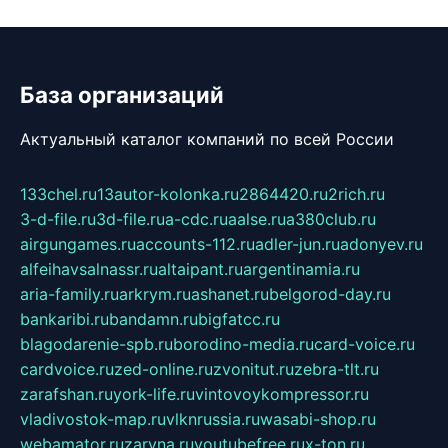
База организаций
Актуальный каталог компаний по всей России
133chel.ru
13autor-kolonka.ru
2864420.ru
2rich.ru
3-d-file.ru
3d-file.ru
a-cdc.ru
aalse.ru
a380club.ru
airgungames.ru
accounts-112.ru
adler-jun.ru
adonyev.ru
alfeihavsalnassr.ru
altaipant.ru
argentinamia.ru
aria-family.ru
arkrym.ru
ashanet.ru
belgorod-day.ru
bankaribi.ru
bandamn.ru
bigfatcc.ru
blagodarenie-spb.ru
borodino-media.ru
card-voice.ru
cardvoice.ru
zed-online.ru
zvonitut.ru
zebra-tlt.ru
zarafshan.ru
york-life.ru
vintovoykompressor.ru
vladivostok-map.ru
vlknrussia.ru
wasabi-shop.ru
webamator.ru
zaryna.ru
youtubefree.ru
x-ton.ru