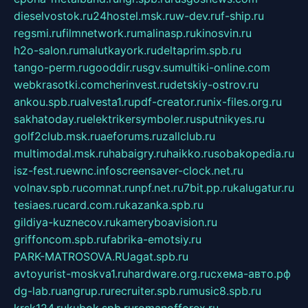
dieselvostok.ru
24hostel.msk.ru
w-dev.ru
f-ship.ru
regsmi.ru
filmnetwork.ru
malinasp.ru
kinosvin.ru
h2o-salon.ru
malutkayork.ru
deltaprim.spb.ru
tango-perm.ru
gooddir.ru
sgv.su
multiki-online.com
webkrasotki.com
cherinvest.ru
detskiy-ostrov.ru
ankou.spb.ru
alvesta1.ru
pdf-creator.ru
nix-files.org.ru
sakhatoday.ru
elektrikersymboler.ru
sputnikyes.ru
golf2club.msk.ru
aeforums.ru
zallclub.ru
multimodal.msk.ru
habaigry.ru
haikko.ru
sobakopedia.ru
isz-fest.ru
ewnc.info
screensaver-clock.net.ru
volnav.spb.ru
comnat.ru
npf.net.ru
7bit.pp.ru
kalugatur.ru
tesiaes.ru
card.com.ru
kazanka.spb.ru
gildiya-kuznecov.ru
kameryboavision.ru
griffoncom.spb.ru
fabrika-emotsiy.ru
PARK-MATROSOVA.RU
agat.spb.ru
avtoyurist-moskva1.ru
hardware.org.ru
схема-авто.рф
dg-lab.ru
angrup.ru
recruiter.spb.ru
music8.spb.ru