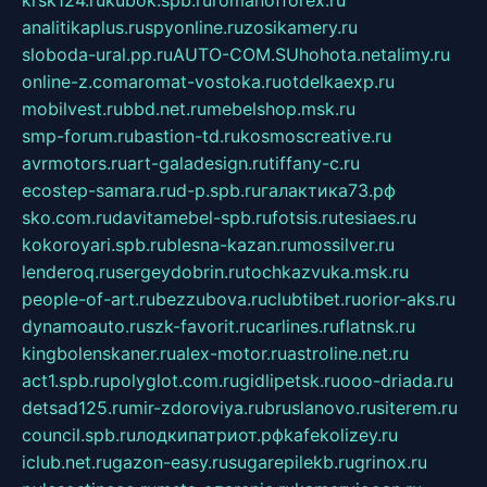
krsk124.ru
kubok.spb.ru
romanofforex.ru
analitikaplus.ru
spyonline.ru
zosikamery.ru
sloboda-ural.pp.ru
AUTO-COM.SU
hohota.net
alimy.ru
online-z.com
aromat-vostoka.ru
otdelkaexp.ru
mobilvest.ru
bbd.net.ru
mebelshop.msk.ru
smp-forum.ru
bastion-td.ru
kosmoscreative.ru
avrmotors.ru
art-galadesign.ru
tiffany-c.ru
ecostep-samara.ru
d-p.spb.ru
галактика73.рф
sko.com.ru
davitamebel-spb.ru
fotsis.ru
tesiaes.ru
kokoroyari.spb.ru
blesna-kazan.ru
mossilver.ru
lenderoq.ru
sergeydobrin.ru
tochkazvuka.msk.ru
people-of-art.ru
bezzubova.ru
clubtibet.ru
orior-aks.ru
dynamoauto.ru
szk-favorit.ru
carlines.ru
flatnsk.ru
kingbolenskaner.ru
alex-motor.ru
astroline.net.ru
act1.spb.ru
polyglot.com.ru
gidlipetsk.ru
ooo-driada.ru
detsad125.ru
mir-zdoroviya.ru
bruslanovo.ru
siterem.ru
council.spb.ru
лодкипатриот.рф
kafekolizey.ru
iclub.net.ru
gazon-easy.ru
sugarepilekb.ru
grinox.ru