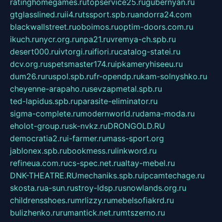
ratinghomegames.ru
topservice25.ru
gubernyan.ru
gtglasslined.ru
ii4.ru
tssport.spb.ru
andorra24.com
blackwallstreet.ru
oboimos.ru
optim-doors.com.ru
ikuch.ru
nycr.org.ru
npa21.ru
vremya-ch.spb.ru
desert000.ru
ivtorgi.ru
ifiori.ru
catalog-statei.ru
dcv.org.ru
spetsmaster174.ru
ipkameryhiseeu.ru
dum26.ru
ruspol.spb.ru
fr-opendp.ru
kam-solnyshko.ru
cheyenne-arapaho.ru
sevzapmetal.spb.ru
ted-lapidus.spb.ru
parasite-eliminator.ru
sigma-complete.ru
modernworld.ru
dama-moda.ru
eholot-group.ru
sk-nvkz.ru
DRONGOLD.RU
democratia2.ru
i-farmer.ru
mass-sport.org
jablonex.spb.ru
bookmess.ru
linkword.ru
refineua.com.ru
cs-spec.net.ru
altay-mebel.ru
DNK-THEATRE.RU
mechaniks.spb.ru
ipcamtechage.ru
skosta.ru
a-sun.ru
stroy-ldsp.ru
snowlands.org.ru
childrensshoes.ru
mrlizzy.ru
mebelsofiakrd.ru
bulizhenko.ru
rumantick.net.ru
mtszerno.ru