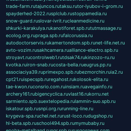
trade-farm.ru
tajuncos.ru
taksu.ru
tor-lyubov-i-grom.ru
spayderhed-2022.ru
splclub.ru
stoppamedia.ru
snow-guard.ru
slovar-ivrit.ru
cleanmedicine.ru
shkurki-karakulya.ru
kanotiforet.spb.ru
tutmassage.ru
ecolog.org.ru
praga.spb.ru
falcorussia.ru
autodoctorservis.ru
kamertondom.spb.ru
net-life.net.ru
avto-vozim.ru
sakhcamera.ru
alliance-electro.spb.ru
stroyavt.ru
controlweb1.ru
tdsak74.ru
kinzozo-ru.ru
kvotka.ru
iron-snab.ru
costa-bella.ru
eugrus.pp.ru
associaciya39.ru
primexpo.spb.ru
bezmorchin.ru
ia2.ru
cpt21.ru
ispecspb.ru
regahost.ru
kolosok-elita.ru
tae-kwon.ru
consrio.com.ru
insiam.ru
avegainfo.ru
archery161.ru
bigencyclica.ru
vlast16.ru
korru.net
sarmiento.spb.su
extelopedia.ru
lammin-suo.spb.ru
iskatour.spb.ru
snpi.org.ru
running-line.ru
krygeva-spa.ru
chel.net.ru
rust-loco.ru
dugshop.ru
hl-beta.spb.ru
school494.spb.ru
mymubaby.ru
epoha-metalband.ru
ngr.spb.ru
rusgosnews.com