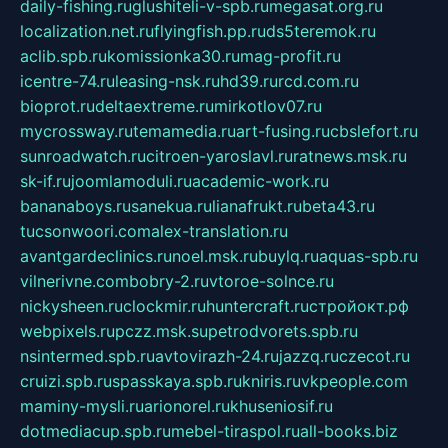
daily-fishing.ru
glushiteli-v-spb.ru
megasat.org.ru
localization.net.ru
flyingfish.pp.ru
ds5teremok.ru
aclib.spb.ru
komissionka30.ru
mag-profit.ru
icentre-74.ru
leasing-nsk.ru
hd39.ru
rcd.com.ru
bioprot.ru
deltaextreme.ru
mirkotlov07.ru
mycrossway.ru
temamedia.ru
art-fusing.ru
cbslefort.ru
sunroadwatch.ru
citroen-yaroslavl.ru
ratnews.msk.ru
sk-if.ru
joomlamoduli.ru
academic-work.ru
bananaboys.ru
sanekua.ru
lianafrukt.ru
beta43.ru
tucsonwoori.com
alex-translation.ru
avantgardeclinics.ru
noel.msk.ru
buylq.ru
aquas-spb.ru
vilnerivne.com
bobry-2.ru
vtoroe-solnce.ru
nickysheen.ru
clockmir.ru
huntercraft.ru
стройокт.рф
webpixels.ru
pczz.msk.su
petrodvorets.spb.ru
nsintermed.spb.ru
avtovirazh-24.ru
jazzq.ru
czecot.ru
cruizi.spb.ru
spasskaya.spb.ru
kniris.ru
vkpeople.com
maminy-mysli.ru
arionorel.ru
khuseniosif.ru
dotmediacup.spb.ru
mebel-tiraspol.ru
all-books.biz