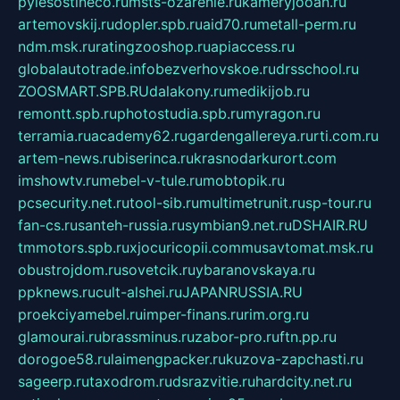
pylesostineco.ru
msts-ozarenie.ru
kameryjooan.ru
artemovskij.ru
dopler.spb.ru
aid70.ru
metall-perm.ru
ndm.msk.ru
ratingzooshop.ru
apiaccess.ru
globalautotrade.info
bezverhovskoe.ru
drsschool.ru
ZOOSMART.SPB.RU
dalakony.ru
medikijob.ru
remontt.spb.ru
photostudia.spb.ru
myragon.ru
terramia.ru
academy62.ru
gardengallereya.ru
rti.com.ru
artem-news.ru
biserinca.ru
krasnodarkurort.com
imshowtv.ru
mebel-v-tule.ru
mobtopik.ru
pcsecurity.net.ru
tool-sib.ru
multimetrunit.ru
sp-tour.ru
fan-cs.ru
santeh-russia.ru
symbian9.net.ru
DSHAIR.RU
tmmotors.spb.ru
xjocuricopii.com
musavtomat.msk.ru
obustrojdom.ru
sovetcik.ru
ybaranovskaya.ru
ppknews.ru
cult-alshei.ru
JAPANRUSSIA.RU
proekciyamebel.ru
imper-finans.ru
rim.org.ru
glamourai.ru
brassminus.ru
zabor-pro.ru
ftn.pp.ru
dorogoe58.ru
laimengpacker.ru
kuzova-zapchasti.ru
sageerp.ru
taxodrom.ru
dsrazvitie.ru
hardcity.net.ru