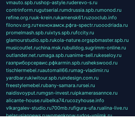
vmauto.spb.ru
shop-astyle.ru
derevo-s.ru
contrinform.ru
gutserial.ru
mdrussia.spb.ru
monod.ru
refine.org.ru
uk-krein.ru
kamensk61.ru
zooclub.info
filonov.org.ru
технокамск.рф
ra-spectr.ru
ooodriada.ru
promelmash.spb.ru
ixtys.spb.ru
fccity.ru
glamourstudio.spb.ru
kola-nature.org
spbmaster.spb.ru
musicoutlet.ru
china.msk.ru
bulldog.su
grimm-online.ru
outlander.net.ru
maga.spb.ru
anime-sell.ru
keseloy.ru
газприборсервис.рф
karmin.spb.ru
shekswood.ru
tischlermebel.ru
automall66.ru
mag-vladimir.ru
yardbar.ru
kiwitour.spb.ru
indesign.com.ru
freestylemebel.ru
bany-samara.ru
rsei.ru
naidisvoyput.ru
mgsn-invest.ru
ipkamerasannce.ru
alicante-house.ru
ibelka74.ru
cozyhouse.info
vlkargalev-studio.ru
700mb.ru
figura-ufa.ru
alina-live.ru
belarusiannews.ru
womenknow.ru
dos-vniimk.ru
sega.net.ru
dv.net.ru
phenomenonsofhistory.com
telesputnik.net.ru
wall.pp.ru
pylesosroidmi.ru