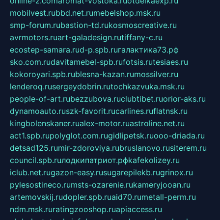
online-z.com
aromat-vostoka.ru
otdelkaexp.ru
mobilvest.ru
bbd.net.ru
mebelshop.msk.ru
smp-forum.ru
bastion-td.ru
kosmoscreative.ru
avrmotors.ru
art-galadesign.ru
tiffany-c.ru
ecostep-samara.ru
d-p.spb.ru
галактика73.рф
sko.com.ru
davitamebel-spb.ru
fotsis.ru
tesiaes.ru
kokoroyari.spb.ru
blesna-kazan.ru
mossilver.ru
lenderoq.ru
sergeydobrin.ru
tochkazvuka.msk.ru
people-of-art.ru
bezzubova.ru
clubtibet.ru
orior-aks.ru
dynamoauto.ru
szk-favorit.ru
carlines.ru
flatnsk.ru
kingbolenskaner.ru
alex-motor.ru
astroline.net.ru
act1.spb.ru
polyglot.com.ru
gidlipetsk.ru
ooo-driada.ru
detsad125.ru
mir-zdoroviya.ru
bruslanovo.ru
siterem.ru
council.spb.ru
лодкипатриот.рф
kafekolizey.ru
iclub.net.ru
gazon-easy.ru
sugarepilekb.ru
grinox.ru
pylesostineco.ru
msts-ozarenie.ru
kameryjooan.ru
artemovskij.ru
dopler.spb.ru
aid70.ru
metall-perm.ru
ndm.msk.ru
ratingzooshop.ru
apiaccess.ru