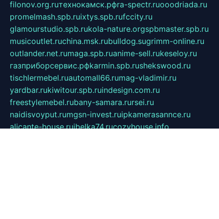
filonov.org.ru
технокамск.рф
ra-spectr.ru
ooodriada.ru
promelmash.spb.ru
ixtys.spb.ru
fccity.ru
glamourstudio.spb.ru
kola-nature.org
spbmaster.spb.ru
musicoutlet.ru
china.msk.ru
bulldog.su
grimm-online.ru
outlander.net.ru
maga.spb.ru
anime-sell.ru
keseloy.ru
газприборсервис.рф
karmin.spb.ru
shekswood.ru
tischlermebel.ru
automall66.ru
mag-vladimir.ru
yardbar.ru
kiwitour.spb.ru
indesign.com.ru
freestylemebel.ru
bany-samara.ru
rsei.ru
naidisvoyput.ru
mgsn-invest.ru
ipkamerasannce.ru
alicante-house.ru
ibelka74.ru
cozyhouse.info
vlkargalev-studio.ru
700mb.ru
figura-ufa.ru
alina-live.ru
belarusiannews.ru
womenknow.ru
dos-vniimk.ru
sega.net.ru
dv.net.ru
phenomenonsofhistory.com
telesputnik.net.ru
wall.pp.ru
pylesosroidmi.ru
gtc-clan.ru
cligs.ru
bibikazap.ru
popova.org.ru
netwhistler.spb.ru
bellvil.ru
bonzon.ru
iss-vladik.ru
defiparis.net.ru
las-gryzas.ru
amku.ru