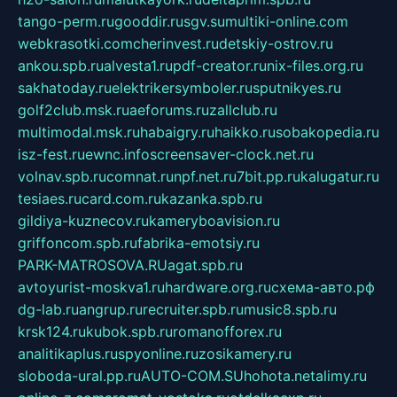
tango-perm.ru
gooddir.ru
sgv.su
multiki-online.com
webkrasotki.com
cherinvest.ru
detskiy-ostrov.ru
ankou.spb.ru
alvesta1.ru
pdf-creator.ru
nix-files.org.ru
sakhatoday.ru
elektrikersymboler.ru
sputnikyes.ru
golf2club.msk.ru
aeforums.ru
zallclub.ru
multimodal.msk.ru
habaigry.ru
haikko.ru
sobakopedia.ru
isz-fest.ru
ewnc.info
screensaver-clock.net.ru
volnav.spb.ru
comnat.ru
npf.net.ru
7bit.pp.ru
kalugatur.ru
tesiaes.ru
card.com.ru
kazanka.spb.ru
gildiya-kuznecov.ru
kameryboavision.ru
griffoncom.spb.ru
fabrika-emotsiy.ru
PARK-MATROSOVA.RU
agat.spb.ru
avtoyurist-moskva1.ru
hardware.org.ru
схема-авто.рф
dg-lab.ru
angrup.ru
recruiter.spb.ru
music8.spb.ru
krsk124.ru
kubok.spb.ru
romanofforex.ru
analitikaplus.ru
spyonline.ru
zosikamery.ru
sloboda-ural.pp.ru
AUTO-COM.SU
hohota.net
alimy.ru