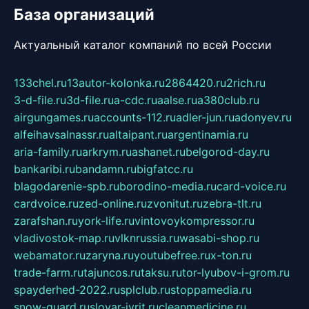
База организаций
Актуальный каталог компаний по всей России
133chel.ru
13autor-kolonka.ru
2864420.ru
2rich.ru
3-d-file.ru
3d-file.ru
a-cdc.ru
aalse.ru
a380club.ru
airgungames.ru
accounts-112.ru
adler-jun.ru
adonyev.ru
alfeihavsalnassr.ru
altaipant.ru
argentinamia.ru
aria-family.ru
arkrym.ru
ashanet.ru
belgorod-day.ru
bankaribi.ru
bandamn.ru
bigfatcc.ru
blagodarenie-spb.ru
borodino-media.ru
card-voice.ru
cardvoice.ru
zed-online.ru
zvonitut.ru
zebra-tlt.ru
zarafshan.ru
york-life.ru
vintovoykompressor.ru
vladivostok-map.ru
vlknrussia.ru
wasabi-shop.ru
webamator.ru
zaryna.ru
youtubefree.ru
x-ton.ru
trade-farm.ru
tajuncos.ru
taksu.ru
tor-lyubov-i-grom.ru
spayderhed-2022.ru
splclub.ru
stoppamedia.ru
snow-guard.ru
slovar-ivrit.ru
cleanmedicine.ru