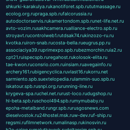
shkurki-karakulya.ru
kanotiforet.spb.ru
tutmassage.ru
ecolog.org.ru
praga.spb.ru
falcorussia.ru
autodoctorservis.ru
kamertondom.spb.ru
net-life.net.ru
avto-vozim.ru
sakhcamera.ru
alliance-electro.spb.ru
stroyavt.ru
controlweb1.ru
tdsak74.ru
kinzozo-ru.ru
kvotka.ru
iron-snab.ru
costa-bella.ru
eugrus.pp.ru
associaciya39.ru
primexpo.spb.ru
bezmorchin.ru
ia2.ru
cpt21.ru
ispecspb.ru
regahost.ru
kolosok-elita.ru
tae-kwon.ru
consrio.com.ru
insiam.ru
avegainfo.ru
archery161.ru
bigencyclica.ru
vlast16.ru
korru.net
sarmiento.spb.su
extelopedia.ru
lammin-suo.spb.ru
iskatour.spb.ru
snpi.org.ru
running-line.ru
krygeva-spa.ru
chel.net.ru
rust-loco.ru
dugshop.ru
hl-beta.spb.ru
school494.spb.ru
mymubaby.ru
epoha-metalband.ru
ngr.spb.ru
rusgosnews.com
dieselvostok.ru
24hostel.msk.ru
w-dev.ru
f-ship.ru
regsmi.ru
filmnetwork.ru
malinasp.ru
kinosvin.ru
h2o-salon.ru
malutkayork.ru
deltaprim.spb.ru