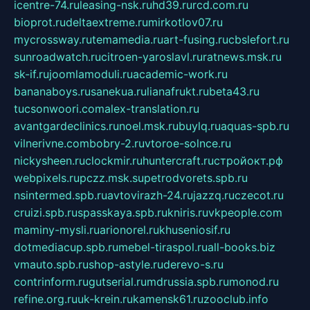
icentre-74.ru
leasing-nsk.ru
hd39.ru
rcd.com.ru
bioprot.ru
deltaextreme.ru
mirkotlov07.ru
mycrossway.ru
temamedia.ru
art-fusing.ru
cbslefort.ru
sunroadwatch.ru
citroen-yaroslavl.ru
ratnews.msk.ru
sk-if.ru
joomlamoduli.ru
academic-work.ru
bananaboys.ru
sanekua.ru
lianafrukt.ru
beta43.ru
tucsonwoori.com
alex-translation.ru
avantgardeclinics.ru
noel.msk.ru
buylq.ru
aquas-spb.ru
vilnerivne.com
bobry-2.ru
vtoroe-solnce.ru
nickysheen.ru
clockmir.ru
huntercraft.ru
стройокт.рф
webpixels.ru
pczz.msk.su
petrodvorets.spb.ru
nsintermed.spb.ru
avtovirazh-24.ru
jazzq.ru
czecot.ru
cruizi.spb.ru
spasskaya.spb.ru
kniris.ru
vkpeople.com
maminy-mysli.ru
arionorel.ru
khuseniosif.ru
dotmediacup.spb.ru
mebel-tiraspol.ru
all-books.biz
vmauto.spb.ru
shop-astyle.ru
derevo-s.ru
contrinform.ru
gutserial.ru
mdrussia.spb.ru
monod.ru
refine.org.ru
uk-krein.ru
kamensk61.ru
zooclub.info