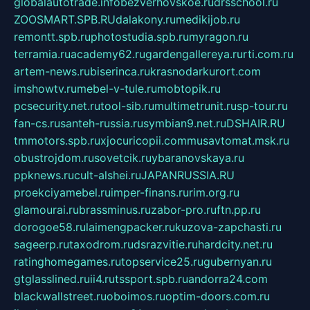
globalautotrade.info
bezverhovskoe.ru
drsschool.ru
ZOOSMART.SPB.RU
dalakony.ru
medikijob.ru
remontt.spb.ru
photostudia.spb.ru
myragon.ru
terramia.ru
academy62.ru
gardengallereya.ru
rti.com.ru
artem-news.ru
biserinca.ru
krasnodarkurort.com
imshowtv.ru
mebel-v-tule.ru
mobtopik.ru
pcsecurity.net.ru
tool-sib.ru
multimetrunit.ru
sp-tour.ru
fan-cs.ru
santeh-russia.ru
symbian9.net.ru
DSHAIR.RU
tmmotors.spb.ru
xjocuricopii.com
musavtomat.msk.ru
obustrojdom.ru
sovetcik.ru
ybaranovskaya.ru
ppknews.ru
cult-alshei.ru
JAPANRUSSIA.RU
proekciyamebel.ru
imper-finans.ru
rim.org.ru
glamourai.ru
brassminus.ru
zabor-pro.ru
ftn.pp.ru
dorogoe58.ru
laimengpacker.ru
kuzova-zapchasti.ru
sageerp.ru
taxodrom.ru
dsrazvitie.ru
hardcity.net.ru
ratinghomegames.ru
topservice25.ru
gubernyan.ru
gtglasslined.ru
ii4.ru
tssport.spb.ru
andorra24.com
blackwallstreet.ru
oboimos.ru
optim-doors.com.ru