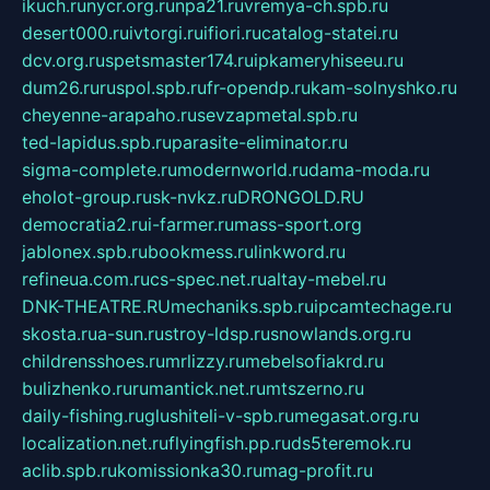
ikuch.ru
nycr.org.ru
npa21.ru
vremya-ch.spb.ru
desert000.ru
ivtorgi.ru
ifiori.ru
catalog-statei.ru
dcv.org.ru
spetsmaster174.ru
ipkameryhiseeu.ru
dum26.ru
ruspol.spb.ru
fr-opendp.ru
kam-solnyshko.ru
cheyenne-arapaho.ru
sevzapmetal.spb.ru
ted-lapidus.spb.ru
parasite-eliminator.ru
sigma-complete.ru
modernworld.ru
dama-moda.ru
eholot-group.ru
sk-nvkz.ru
DRONGOLD.RU
democratia2.ru
i-farmer.ru
mass-sport.org
jablonex.spb.ru
bookmess.ru
linkword.ru
refineua.com.ru
cs-spec.net.ru
altay-mebel.ru
DNK-THEATRE.RU
mechaniks.spb.ru
ipcamtechage.ru
skosta.ru
a-sun.ru
stroy-ldsp.ru
snowlands.org.ru
childrensshoes.ru
mrlizzy.ru
mebelsofiakrd.ru
bulizhenko.ru
rumantick.net.ru
mtszerno.ru
daily-fishing.ru
glushiteli-v-spb.ru
megasat.org.ru
localization.net.ru
flyingfish.pp.ru
ds5teremok.ru
aclib.spb.ru
komissionka30.ru
mag-profit.ru