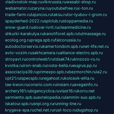
vladivostok-map.ru
vlknrussia.ru
wasabi-shop.ru
webamator.ru
zaryna.ru
youtubefree.ru
x-ton.ru
trade-farm.ru
tajuncos.ru
taksu.ru
tor-lyubov-i-grom.ru
spayderhed-2022.ru
splclub.ru
stoppamedia.ru
snow-guard.ru
slovar-ivrit.ru
cleanmedicine.ru
shkurki-karakulya.ru
kanotiforet.spb.ru
tutmassage.ru
ecolog.org.ru
praga.spb.ru
falcorussia.ru
autodoctorservis.ru
kamertondom.spb.ru
net-life.net.ru
avto-vozim.ru
sakhcamera.ru
alliance-electro.spb.ru
stroyavt.ru
controlweb1.ru
tdsak74.ru
kinzozo-ru.ru
kvotka.ru
iron-snab.ru
costa-bella.ru
eugrus.pp.ru
associaciya39.ru
primexpo.spb.ru
bezmorchin.ru
ia2.ru
cpt21.ru
ispecspb.ru
regahost.ru
kolosok-elita.ru
tae-kwon.ru
consrio.com.ru
insiam.ru
avegainfo.ru
archery161.ru
bigencyclica.ru
vlast16.ru
korru.net
sarmiento.spb.su
extelopedia.ru
lammin-suo.spb.ru
iskatour.spb.ru
snpi.org.ru
running-line.ru
krygeva-spa.ru
chel.net.ru
rust-loco.ru
dugshop.ru