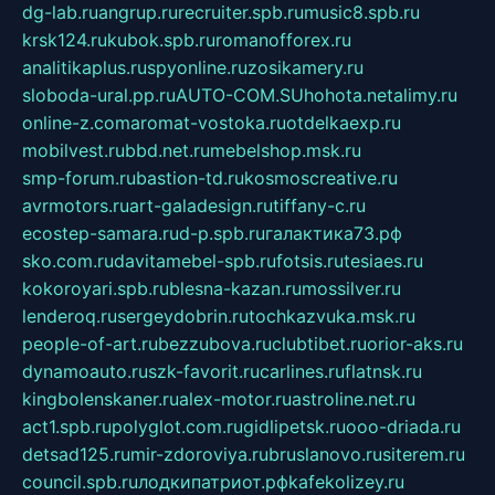
dg-lab.ru
angrup.ru
recruiter.spb.ru
music8.spb.ru
krsk124.ru
kubok.spb.ru
romanofforex.ru
analitikaplus.ru
spyonline.ru
zosikamery.ru
sloboda-ural.pp.ru
AUTO-COM.SU
hohota.net
alimy.ru
online-z.com
aromat-vostoka.ru
otdelkaexp.ru
mobilvest.ru
bbd.net.ru
mebelshop.msk.ru
smp-forum.ru
bastion-td.ru
kosmoscreative.ru
avrmotors.ru
art-galadesign.ru
tiffany-c.ru
ecostep-samara.ru
d-p.spb.ru
галактика73.рф
sko.com.ru
davitamebel-spb.ru
fotsis.ru
tesiaes.ru
kokoroyari.spb.ru
blesna-kazan.ru
mossilver.ru
lenderoq.ru
sergeydobrin.ru
tochkazvuka.msk.ru
people-of-art.ru
bezzubova.ru
clubtibet.ru
orior-aks.ru
dynamoauto.ru
szk-favorit.ru
carlines.ru
flatnsk.ru
kingbolenskaner.ru
alex-motor.ru
astroline.net.ru
act1.spb.ru
polyglot.com.ru
gidlipetsk.ru
ooo-driada.ru
detsad125.ru
mir-zdoroviya.ru
bruslanovo.ru
siterem.ru
council.spb.ru
лодкипатриот.рф
kafekolizey.ru