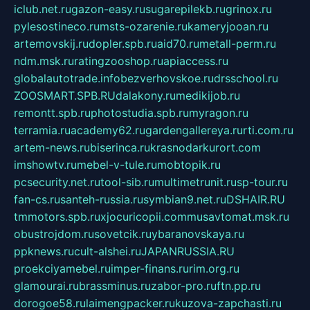
iclub.net.ru
gazon-easy.ru
sugarepilekb.ru
grinox.ru
pylesostineco.ru
msts-ozarenie.ru
kameryjooan.ru
artemovskij.ru
dopler.spb.ru
aid70.ru
metall-perm.ru
ndm.msk.ru
ratingzooshop.ru
apiaccess.ru
globalautotrade.info
bezverhovskoe.ru
drsschool.ru
ZOOSMART.SPB.RU
dalakony.ru
medikijob.ru
remontt.spb.ru
photostudia.spb.ru
myragon.ru
terramia.ru
academy62.ru
gardengallereya.ru
rti.com.ru
artem-news.ru
biserinca.ru
krasnodarkurort.com
imshowtv.ru
mebel-v-tule.ru
mobtopik.ru
pcsecurity.net.ru
tool-sib.ru
multimetrunit.ru
sp-tour.ru
fan-cs.ru
santeh-russia.ru
symbian9.net.ru
DSHAIR.RU
tmmotors.spb.ru
xjocuricopii.com
musavtomat.msk.ru
obustrojdom.ru
sovetcik.ru
ybaranovskaya.ru
ppknews.ru
cult-alshei.ru
JAPANRUSSIA.RU
proekciyamebel.ru
imper-finans.ru
rim.org.ru
glamourai.ru
brassminus.ru
zabor-pro.ru
ftn.pp.ru
dorogoe58.ru
laimengpacker.ru
kuzova-zapchasti.ru