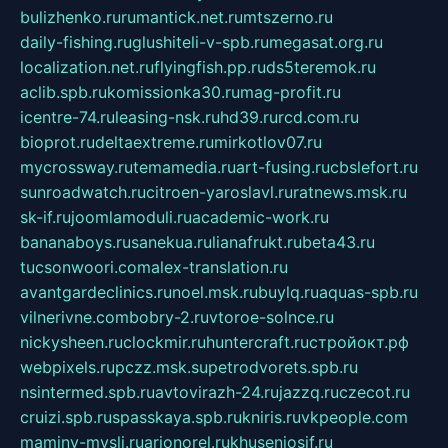
bulizhenko.ru
rumantick.net.ru
mtszerno.ru
daily-fishing.ru
glushiteli-v-spb.ru
megasat.org.ru
localization.net.ru
flyingfish.pp.ru
ds5teremok.ru
aclib.spb.ru
komissionka30.ru
mag-profit.ru
icentre-74.ru
leasing-nsk.ru
hd39.ru
rcd.com.ru
bioprot.ru
deltaextreme.ru
mirkotlov07.ru
mycrossway.ru
temamedia.ru
art-fusing.ru
cbslefort.ru
sunroadwatch.ru
citroen-yaroslavl.ru
ratnews.msk.ru
sk-if.ru
joomlamoduli.ru
academic-work.ru
bananaboys.ru
sanekua.ru
lianafrukt.ru
beta43.ru
tucsonwoori.com
alex-translation.ru
avantgardeclinics.ru
noel.msk.ru
buylq.ru
aquas-spb.ru
vilnerivne.com
bobry-2.ru
vtoroe-solnce.ru
nickysheen.ru
clockmir.ru
huntercraft.ru
стройокт.рф
webpixels.ru
pczz.msk.su
petrodvorets.spb.ru
nsintermed.spb.ru
avtovirazh-24.ru
jazzq.ru
czecot.ru
cruizi.spb.ru
spasskaya.spb.ru
kniris.ru
vkpeople.com
maminy-mysli.ru
arionorel.ru
khuseniosif.ru