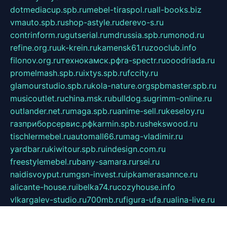
dotmediacup.spb.ru
mebel-tiraspol.ru
all-books.biz
vmauto.spb.ru
shop-astyle.ru
derevo-s.ru
contrinform.ru
gutserial.ru
mdrussia.spb.ru
monod.ru
refine.org.ru
uk-krein.ru
kamensk61.ru
zooclub.info
filonov.org.ru
технокамск.рф
ra-spectr.ru
ooodriada.ru
promelmash.spb.ru
ixtys.spb.ru
fccity.ru
glamourstudio.spb.ru
kola-nature.org
spbmaster.spb.ru
musicoutlet.ru
china.msk.ru
bulldog.su
grimm-online.ru
outlander.net.ru
maga.spb.ru
anime-sell.ru
keseloy.ru
газприборсервис.рф
karmin.spb.ru
shekswood.ru
tischlermebel.ru
automall66.ru
mag-vladimir.ru
yardbar.ru
kiwitour.spb.ru
indesign.com.ru
freestylemebel.ru
bany-samara.ru
rsei.ru
naidisvoyput.ru
mgsn-invest.ru
ipkamerasannce.ru
alicante-house.ru
ibelka74.ru
cozyhouse.info
vlkargalev-studio.ru
700mb.ru
figura-ufa.ru
alina-live.ru
belarusiannews.ru
womenknow.ru
dos-vniimk.ru
sega.net.ru
dv.net.ru
phenomenonsofhistory.com