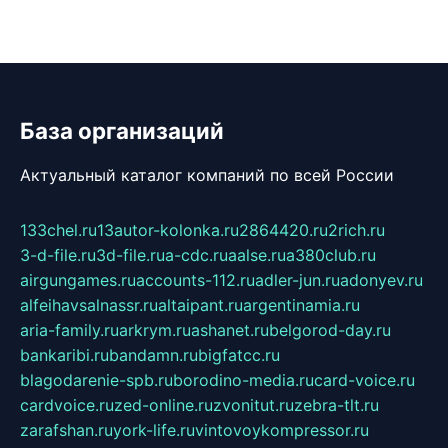
База организаций
Актуальный каталог компаний по всей России
133chel.ru
13autor-kolonka.ru
2864420.ru
2rich.ru
3-d-file.ru
3d-file.ru
a-cdc.ru
aalse.ru
a380club.ru
airgungames.ru
accounts-112.ru
adler-jun.ru
adonyev.ru
alfeihavsalnassr.ru
altaipant.ru
argentinamia.ru
aria-family.ru
arkrym.ru
ashanet.ru
belgorod-day.ru
bankaribi.ru
bandamn.ru
bigfatcc.ru
blagodarenie-spb.ru
borodino-media.ru
card-voice.ru
cardvoice.ru
zed-online.ru
zvonitut.ru
zebra-tlt.ru
zarafshan.ru
york-life.ru
vintovoykompressor.ru