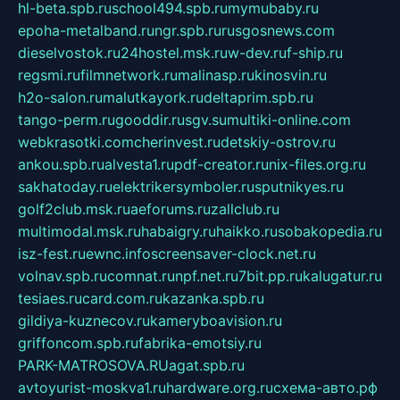
hl-beta.spb.ru
school494.spb.ru
mymubaby.ru
epoha-metalband.ru
ngr.spb.ru
rusgosnews.com
dieselvostok.ru
24hostel.msk.ru
w-dev.ru
f-ship.ru
regsmi.ru
filmnetwork.ru
malinasp.ru
kinosvin.ru
h2o-salon.ru
malutkayork.ru
deltaprim.spb.ru
tango-perm.ru
gooddir.ru
sgv.su
multiki-online.com
webkrasotki.com
cherinvest.ru
detskiy-ostrov.ru
ankou.spb.ru
alvesta1.ru
pdf-creator.ru
nix-files.org.ru
sakhatoday.ru
elektrikersymboler.ru
sputnikyes.ru
golf2club.msk.ru
aeforums.ru
zallclub.ru
multimodal.msk.ru
habaigry.ru
haikko.ru
sobakopedia.ru
isz-fest.ru
ewnc.info
screensaver-clock.net.ru
volnav.spb.ru
comnat.ru
npf.net.ru
7bit.pp.ru
kalugatur.ru
tesiaes.ru
card.com.ru
kazanka.spb.ru
gildiya-kuznecov.ru
kameryboavision.ru
griffoncom.spb.ru
fabrika-emotsiy.ru
PARK-MATROSOVA.RU
agat.spb.ru
avtoyurist-moskva1.ru
hardware.org.ru
схема-авто.рф