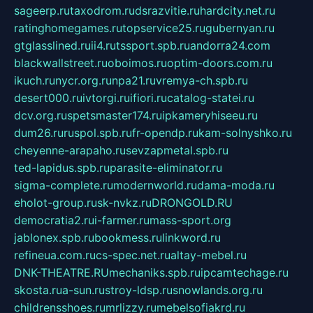
sageerp.ru
taxodrom.ru
dsrazvitie.ru
hardcity.net.ru
ratinghomegames.ru
topservice25.ru
gubernyan.ru
gtglasslined.ru
ii4.ru
tssport.spb.ru
andorra24.com
blackwallstreet.ru
oboimos.ru
optim-doors.com.ru
ikuch.ru
nycr.org.ru
npa21.ru
vremya-ch.spb.ru
desert000.ru
ivtorgi.ru
ifiori.ru
catalog-statei.ru
dcv.org.ru
spetsmaster174.ru
ipkameryhiseeu.ru
dum26.ru
ruspol.spb.ru
fr-opendp.ru
kam-solnyshko.ru
cheyenne-arapaho.ru
sevzapmetal.spb.ru
ted-lapidus.spb.ru
parasite-eliminator.ru
sigma-complete.ru
modernworld.ru
dama-moda.ru
eholot-group.ru
sk-nvkz.ru
DRONGOLD.RU
democratia2.ru
i-farmer.ru
mass-sport.org
jablonex.spb.ru
bookmess.ru
linkword.ru
refineua.com.ru
cs-spec.net.ru
altay-mebel.ru
DNK-THEATRE.RU
mechaniks.spb.ru
ipcamtechage.ru
skosta.ru
a-sun.ru
stroy-ldsp.ru
snowlands.org.ru
childrensshoes.ru
mrlizzy.ru
mebelsofiakrd.ru