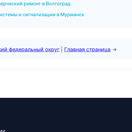
ерческий ремонт в Волгоград
системы и сигнализации в Мурманск
кий федеральный округ
|
Главная страница
→
сии