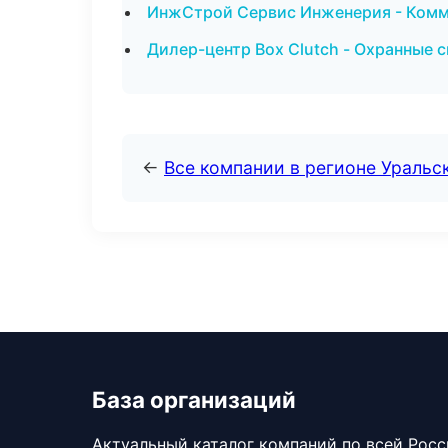
ИнжСтрой Сервис Инженерия - Комм
Дилер-центр Box Clutch - Охранные 
←
Все компании в регионе Уральс
База организаций
Актуальный каталог компаний по всей Рос