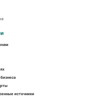
ке
ми
онам
иях
 бизнеса
арты
еренные источники