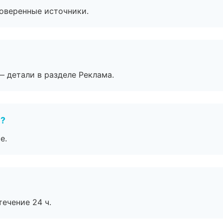
роверенные источники.
— детали в разделе Реклама.
е?
е.
течение 24 ч.