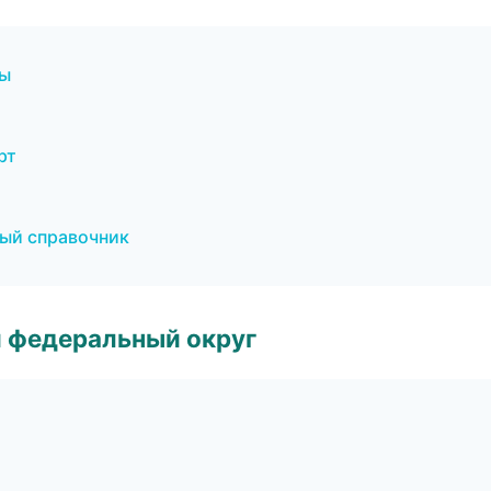
бы
рт
ный справочник
 федеральный округ