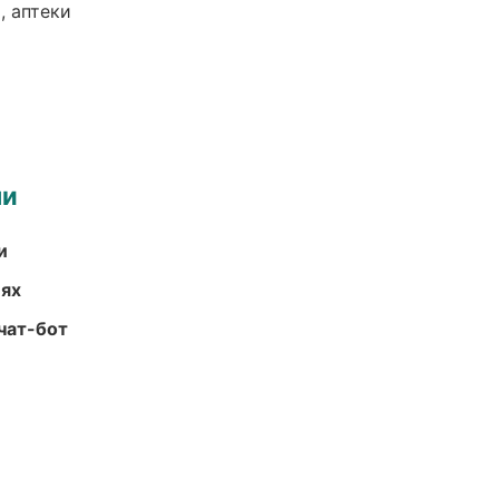
, аптеки
ми
и
иях
чат-бот