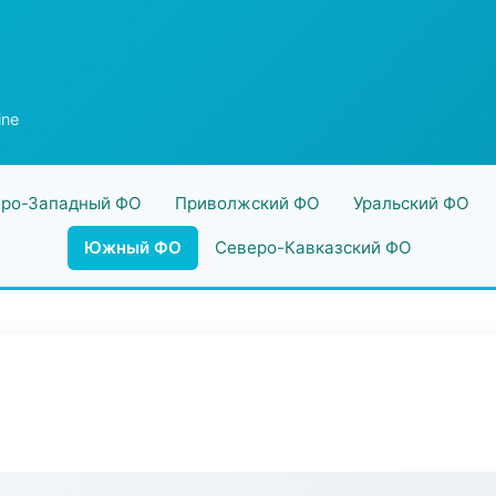
ine
ро-Западный ФО
Приволжский ФО
Уральский ФО
Южный ФО
Северо-Кавказский ФО