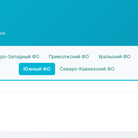
ink
ро-Западный ФО
Приволжский ФО
Уральский ФО
Южный ФО
Северо-Кавказский ФО