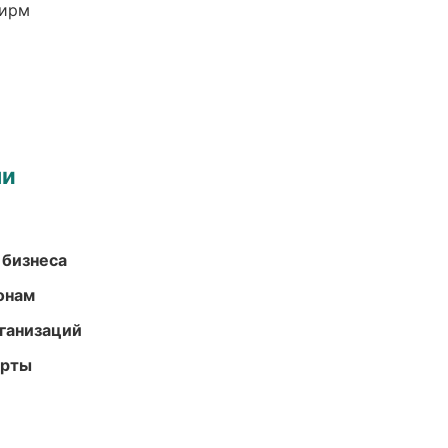
фирм
ми
 бизнеса
онам
ганизаций
арты