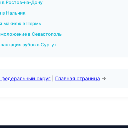
и в Ростов-на-Дону
и в Нальчик
ый макияж в Пермь
и омоложение в Севастополь
плантация зубов в Сургут
 федеральный округ
|
Главная страница
→