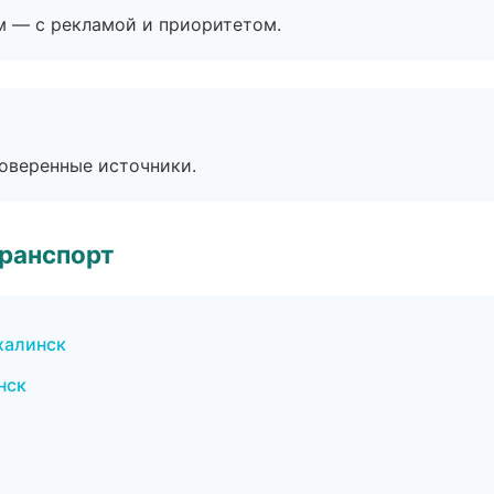
м — с рекламой и приоритетом.
роверенные источники.
транспорт
халинск
нск