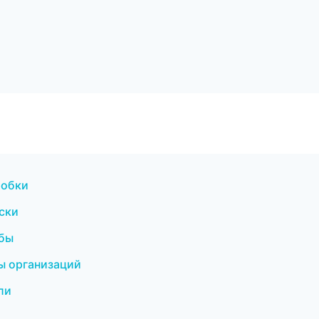
робки
оски
жбы
ы организаций
ли