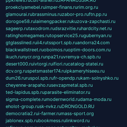
ppknews.ru
cult-alshei.ru
JAPANRUSSIA.RU
proekciyamebel.ru
imper-finans.ru
rim.org.ru
glamourai.ru
brassminus.ru
zabor-pro.ru
ftn.pp.ru
dorogoe58.ru
laimengpacker.ru
kuzova-zapchasti.ru
sageerp.ru
taxodrom.ru
dsrazvitie.ru
hardcity.net.ru
ratinghomegames.ru
topservice25.ru
gubernyan.ru
gtglasslined.ru
ii4.ru
tssport.spb.ru
andorra24.com
blackwallstreet.ru
oboimos.ru
optim-doors.com.ru
ikuch.ru
nycr.org.ru
npa21.ru
vremya-ch.spb.ru
desert000.ru
ivtorgi.ru
ifiori.ru
catalog-statei.ru
dcv.org.ru
spetsmaster174.ru
ipkameryhiseeu.ru
dum26.ru
ruspol.spb.ru
fr-opendp.ru
kam-solnyshko.ru
cheyenne-arapaho.ru
sevzapmetal.spb.ru
ted-lapidus.spb.ru
parasite-eliminator.ru
sigma-complete.ru
modernworld.ru
dama-moda.ru
eholot-group.ru
sk-nvkz.ru
DRONGOLD.RU
democratia2.ru
i-farmer.ru
mass-sport.org
jablonex.spb.ru
bookmess.ru
linkword.ru