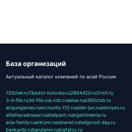
База организаций
Актуальный каталог компаний по всей России
133chel.ru
13autor-kolonka.ru
2864420.ru
2rich.ru
3-d-file.ru
3d-file.ru
a-cdc.ru
aalse.ru
a380club.ru
airgungames.ru
accounts-112.ru
adler-jun.ru
adonyev.ru
alfeihavsalnassr.ru
altaipant.ru
argentinamia.ru
aria-family.ru
arkrym.ru
ashanet.ru
belgorod-day.ru
bankaribi.ru
bandamn.ru
bigfatcc.ru