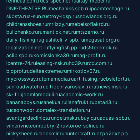
refineua.com.ru
cs-spec.net.ru
altay-mebel.ru
DNK-THEATRE.RU
mechaniks.spb.ru
ipcamtechage.ru
skosta.ru
a-sun.ru
stroy-ldsp.ru
snowlands.org.ru
childrensshoes.ru
mrlizzy.ru
mebelsofiakrd.ru
bulizhenko.ru
rumantick.net.ru
mtszerno.ru
daily-fishing.ru
glushiteli-v-spb.ru
megasat.org.ru
localization.net.ru
flyingfish.pp.ru
ds5teremok.ru
aclib.spb.ru
komissionka30.ru
mag-profit.ru
icentre-74.ru
leasing-nsk.ru
hd39.ru
rcd.com.ru
bioprot.ru
deltaextreme.ru
mirkotlov07.ru
mycrossway.ru
temamedia.ru
art-fusing.ru
cbslefort.ru
sunroadwatch.ru
citroen-yaroslavl.ru
ratnews.msk.ru
sk-if.ru
joomlamoduli.ru
academic-work.ru
bananaboys.ru
sanekua.ru
lianafrukt.ru
beta43.ru
tucsonwoori.com
alex-translation.ru
avantgardeclinics.ru
noel.msk.ru
buylq.ru
aquas-spb.ru
vilnerivne.com
bobry-2.ru
vtoroe-solnce.ru
nickysheen.ru
clockmir.ru
huntercraft.ru
стройокт.рф