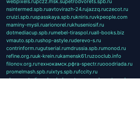
webpixels.ru
pczz.msk.su
petrodvorets.spb.ru
nsintermed.spb.ru
avtovirazh-24.ru
jazzq.ru
czecot.ru
cruizi.spb.ru
spasskaya.spb.ru
kniris.ru
vkpeople.com
maminy-mysli.ru
arionorel.ru
khuseniosif.ru
dotmediacup.spb.ru
mebel-tiraspol.ru
all-books.biz
vmauto.spb.ru
shop-astyle.ru
derevo-s.ru
contrinform.ru
gutserial.ru
mdrussia.spb.ru
monod.ru
refine.org.ru
uk-krein.ru
kamensk61.ru
zooclub.info
filonov.org.ru
технокамск.рф
ra-spectr.ru
ooodriada.ru
promelmash.spb.ru
ixtys.spb.ru
fccity.ru
glamourstudio.spb.ru
kola-nature.org
spbmaster.spb.ru
musicoutlet.ru
china.msk.ru
bulldog.su
grimm-online.ru
outlander.net.ru
maga.spb.ru
anime-sell.ru
keseloy.ru
газприборсервис.рф
karmin.spb.ru
shekswood.ru
tischlermebel.ru
automall66.ru
mag-vladimir.ru
yardbar.ru
kiwitour.spb.ru
indesign.com.ru
freestylemebel.ru
bany-samara.ru
rsei.ru
naidisvoyput.ru
mgsn-invest.ru
ipkamerasannce.ru