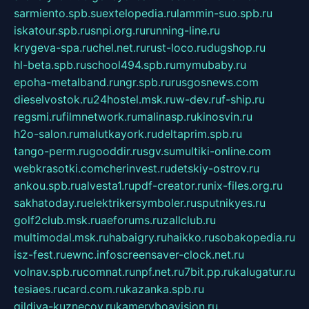
sarmiento.spb.su
extelopedia.ru
lammin-suo.spb.ru
iskatour.spb.ru
snpi.org.ru
running-line.ru
krygeva-spa.ru
chel.net.ru
rust-loco.ru
dugshop.ru
hl-beta.spb.ru
school494.spb.ru
mymubaby.ru
epoha-metalband.ru
ngr.spb.ru
rusgosnews.com
dieselvostok.ru
24hostel.msk.ru
w-dev.ru
f-ship.ru
regsmi.ru
filmnetwork.ru
malinasp.ru
kinosvin.ru
h2o-salon.ru
malutkayork.ru
deltaprim.spb.ru
tango-perm.ru
gooddir.ru
sgv.su
multiki-online.com
webkrasotki.com
cherinvest.ru
detskiy-ostrov.ru
ankou.spb.ru
alvesta1.ru
pdf-creator.ru
nix-files.org.ru
sakhatoday.ru
elektrikersymboler.ru
sputnikyes.ru
golf2club.msk.ru
aeforums.ru
zallclub.ru
multimodal.msk.ru
habaigry.ru
haikko.ru
sobakopedia.ru
isz-fest.ru
ewnc.info
screensaver-clock.net.ru
volnav.spb.ru
comnat.ru
npf.net.ru
7bit.pp.ru
kalugatur.ru
tesiaes.ru
card.com.ru
kazanka.spb.ru
gildiya-kuznecov.ru
kameryboavision.ru