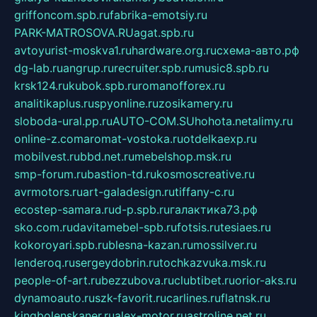
griffoncom.spb.ru
fabrika-emotsiy.ru
PARK-MATROSOVA.RU
agat.spb.ru
avtoyurist-moskva1.ru
hardware.org.ru
схема-авто.рф
dg-lab.ru
angrup.ru
recruiter.spb.ru
music8.spb.ru
krsk124.ru
kubok.spb.ru
romanofforex.ru
analitikaplus.ru
spyonline.ru
zosikamery.ru
sloboda-ural.pp.ru
AUTO-COM.SU
hohota.net
alimy.ru
online-z.com
aromat-vostoka.ru
otdelkaexp.ru
mobilvest.ru
bbd.net.ru
mebelshop.msk.ru
smp-forum.ru
bastion-td.ru
kosmoscreative.ru
avrmotors.ru
art-galadesign.ru
tiffany-c.ru
ecostep-samara.ru
d-p.spb.ru
галактика73.рф
sko.com.ru
davitamebel-spb.ru
fotsis.ru
tesiaes.ru
kokoroyari.spb.ru
blesna-kazan.ru
mossilver.ru
lenderoq.ru
sergeydobrin.ru
tochkazvuka.msk.ru
people-of-art.ru
bezzubova.ru
clubtibet.ru
orior-aks.ru
dynamoauto.ru
szk-favorit.ru
carlines.ru
flatnsk.ru
kingbolenskaner.ru
alex-motor.ru
astroline.net.ru