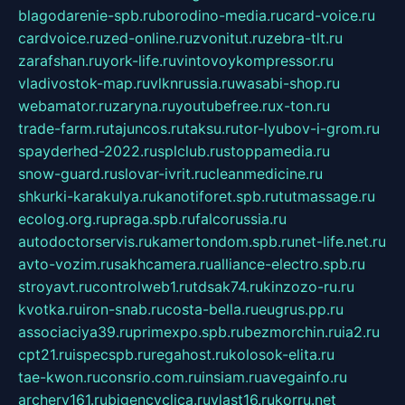
blagodarenie-spb.ru
borodino-media.ru
card-voice.ru
cardvoice.ru
zed-online.ru
zvonitut.ru
zebra-tlt.ru
zarafshan.ru
york-life.ru
vintovoykompressor.ru
vladivostok-map.ru
vlknrussia.ru
wasabi-shop.ru
webamator.ru
zaryna.ru
youtubefree.ru
x-ton.ru
trade-farm.ru
tajuncos.ru
taksu.ru
tor-lyubov-i-grom.ru
spayderhed-2022.ru
splclub.ru
stoppamedia.ru
snow-guard.ru
slovar-ivrit.ru
cleanmedicine.ru
shkurki-karakulya.ru
kanotiforet.spb.ru
tutmassage.ru
ecolog.org.ru
praga.spb.ru
falcorussia.ru
autodoctorservis.ru
kamertondom.spb.ru
net-life.net.ru
avto-vozim.ru
sakhcamera.ru
alliance-electro.spb.ru
stroyavt.ru
controlweb1.ru
tdsak74.ru
kinzozo-ru.ru
kvotka.ru
iron-snab.ru
costa-bella.ru
eugrus.pp.ru
associaciya39.ru
primexpo.spb.ru
bezmorchin.ru
ia2.ru
cpt21.ru
ispecspb.ru
regahost.ru
kolosok-elita.ru
tae-kwon.ru
consrio.com.ru
insiam.ru
avegainfo.ru
archery161.ru
bigencyclica.ru
vlast16.ru
korru.net