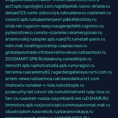
act1.spb.ru
polyglot.com.ru
gidlipetsk.ru
ooo-driada.ru
detsad125.ru
mir-zdoroviya.ru
bruslanovo.ru
siterem.ru
council.spb.ru
лодкипатриот.рф
kafekolizey.ru
iclub.net.ru
gazon-easy.ru
sugarepilekb.ru
grinox.ru
pylesostineco.ru
msts-ozarenie.ru
kameryjooan.ru
artemovskij.ru
dopler.spb.ru
aid70.ru
metall-perm.ru
ndm.msk.ru
ratingzooshop.ru
apiaccess.ru
globalautotrade.info
bezverhovskoe.ru
drsschool.ru
ZOOSMART.SPB.RU
dalakony.ru
medikijob.ru
remontt.spb.ru
photostudia.spb.ru
myragon.ru
terramia.ru
academy62.ru
gardengallereya.ru
rti.com.ru
artem-news.ru
biserinca.ru
krasnodarkurort.com
imshowtv.ru
mebel-v-tule.ru
mobtopik.ru
pcsecurity.net.ru
tool-sib.ru
multimetrunit.ru
sp-tour.ru
fan-cs.ru
santeh-russia.ru
symbian9.net.ru
DSHAIR.RU
tmmotors.spb.ru
xjocuricopii.com
musavtomat.msk.ru
obustrojdom.ru
sovetcik.ru
ybaranovskaya.ru