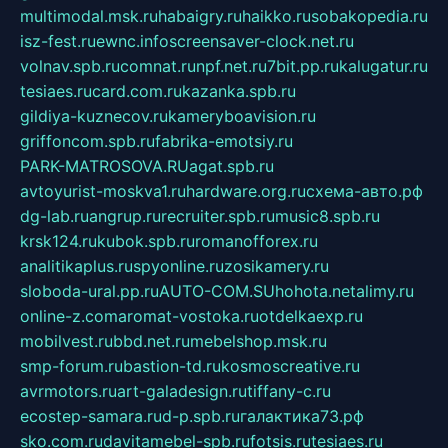
multimodal.msk.ru
habaigry.ru
haikko.ru
sobakopedia.ru
isz-fest.ru
ewnc.info
screensaver-clock.net.ru
volnav.spb.ru
comnat.ru
npf.net.ru
7bit.pp.ru
kalugatur.ru
tesiaes.ru
card.com.ru
kazanka.spb.ru
gildiya-kuznecov.ru
kameryboavision.ru
griffoncom.spb.ru
fabrika-emotsiy.ru
PARK-MATROSOVA.RU
agat.spb.ru
avtoyurist-moskva1.ru
hardware.org.ru
схема-авто.рф
dg-lab.ru
angrup.ru
recruiter.spb.ru
music8.spb.ru
krsk124.ru
kubok.spb.ru
romanofforex.ru
analitikaplus.ru
spyonline.ru
zosikamery.ru
sloboda-ural.pp.ru
AUTO-COM.SU
hohota.net
alimy.ru
online-z.com
aromat-vostoka.ru
otdelkaexp.ru
mobilvest.ru
bbd.net.ru
mebelshop.msk.ru
smp-forum.ru
bastion-td.ru
kosmoscreative.ru
avrmotors.ru
art-galadesign.ru
tiffany-c.ru
ecostep-samara.ru
d-p.spb.ru
галактика73.рф
sko.com.ru
davitamebel-spb.ru
fotsis.ru
tesiaes.ru