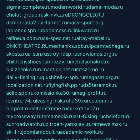
sigma-complete.ru
modernworld.ru
dama-moda.ru
eholot-group.ru
sk-nvkz.ru
DRONGOLD.RU
democratia2.ru
i-farmer.ru
mass-sport.org
jablonex.spb.ru
bookmess.ru
linkword.ru
refineua.com.ru
cs-spec.net.ru
altay-mebel.ru
DNK-THEATRE.RU
mechaniks.spb.ru
ipcamtechage.ru
skosta.ru
a-sun.ru
stroy-ldsp.ru
snowlands.org.ru
childrensshoes.ru
mrlizzy.ru
mebelsofiakrd.ru
bulizhenko.ru
rumantick.net.ru
mtszerno.ru
daily-fishing.ru
glushiteli-v-spb.ru
megasat.org.ru
localization.net.ru
flyingfish.pp.ru
ds5teremok.ru
aclib.spb.ru
komissionka30.ru
mag-profit.ru
icentre-74.ru
leasing-nsk.ru
hd39.ru
rcd.com.ru
bioprot.ru
deltaextreme.ru
mirkotlov07.ru
mycrossway.ru
temamedia.ru
art-fusing.ru
cbslefort.ru
sunroadwatch.ru
citroen-yaroslavl.ru
ratnews.msk.ru
sk-if.ru
joomlamoduli.ru
academic-work.ru
bananaboys.ru
sanekua.ru
lianafrukt.ru
beta43.ru