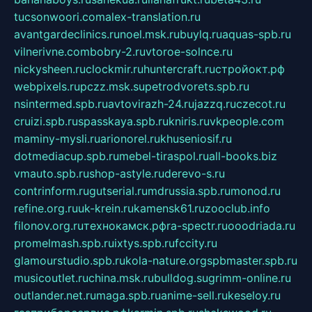
tucsonwoori.com
alex-translation.ru
avantgardeclinics.ru
noel.msk.ru
buylq.ru
aquas-spb.ru
vilnerivne.com
bobry-2.ru
vtoroe-solnce.ru
nickysheen.ru
clockmir.ru
huntercraft.ru
стройокт.рф
webpixels.ru
pczz.msk.su
petrodvorets.spb.ru
nsintermed.spb.ru
avtovirazh-24.ru
jazzq.ru
czecot.ru
cruizi.spb.ru
spasskaya.spb.ru
kniris.ru
vkpeople.com
maminy-mysli.ru
arionorel.ru
khuseniosif.ru
dotmediacup.spb.ru
mebel-tiraspol.ru
all-books.biz
vmauto.spb.ru
shop-astyle.ru
derevo-s.ru
contrinform.ru
gutserial.ru
mdrussia.spb.ru
monod.ru
refine.org.ru
uk-krein.ru
kamensk61.ru
zooclub.info
filonov.org.ru
технокамск.рф
ra-spectr.ru
ooodriada.ru
promelmash.spb.ru
ixtys.spb.ru
fccity.ru
glamourstudio.spb.ru
kola-nature.org
spbmaster.spb.ru
musicoutlet.ru
china.msk.ru
bulldog.su
grimm-online.ru
outlander.net.ru
maga.spb.ru
anime-sell.ru
keseloy.ru