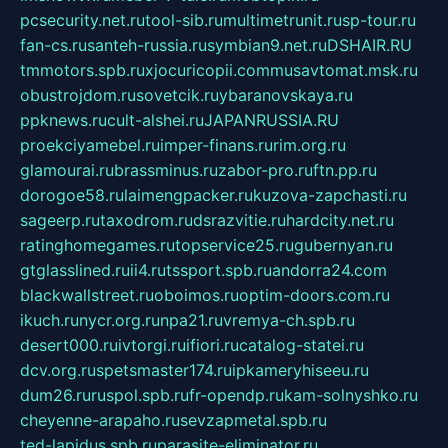
pcsecurity.net.ru
tool-sib.ru
multimetrunit.ru
sp-tour.ru
fan-cs.ru
santeh-russia.ru
symbian9.net.ru
DSHAIR.RU
tmmotors.spb.ru
xjocuricopii.com
musavtomat.msk.ru
obustrojdom.ru
sovetcik.ru
ybaranovskaya.ru
ppknews.ru
cult-alshei.ru
JAPANRUSSIA.RU
proekciyamebel.ru
imper-finans.ru
rim.org.ru
glamourai.ru
brassminus.ru
zabor-pro.ru
ftn.pp.ru
dorogoe58.ru
laimengpacker.ru
kuzova-zapchasti.ru
sageerp.ru
taxodrom.ru
dsrazvitie.ru
hardcity.net.ru
ratinghomegames.ru
topservice25.ru
gubernyan.ru
gtglasslined.ru
ii4.ru
tssport.spb.ru
andorra24.com
blackwallstreet.ru
oboimos.ru
optim-doors.com.ru
ikuch.ru
nycr.org.ru
npa21.ru
vremya-ch.spb.ru
desert000.ru
ivtorgi.ru
ifiori.ru
catalog-statei.ru
dcv.org.ru
spetsmaster174.ru
ipkameryhiseeu.ru
dum26.ru
ruspol.spb.ru
fr-opendp.ru
kam-solnyshko.ru
cheyenne-arapaho.ru
sevzapmetal.spb.ru
ted-lapidus.spb.ru
parasite-eliminator.ru