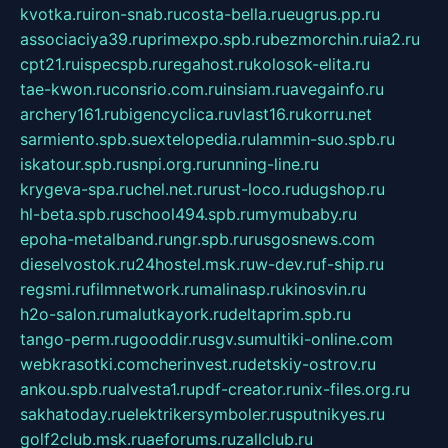
kvotka.ru
iron-snab.ru
costa-bella.ru
eugrus.pp.ru
associaciya39.ru
primexpo.spb.ru
bezmorchin.ru
ia2.ru
cpt21.ru
ispecspb.ru
regahost.ru
kolosok-elita.ru
tae-kwon.ru
consrio.com.ru
insiam.ru
avegainfo.ru
archery161.ru
bigencyclica.ru
vlast16.ru
korru.net
sarmiento.spb.su
extelopedia.ru
lammin-suo.spb.ru
iskatour.spb.ru
snpi.org.ru
running-line.ru
krygeva-spa.ru
chel.net.ru
rust-loco.ru
dugshop.ru
hl-beta.spb.ru
school494.spb.ru
mymubaby.ru
epoha-metalband.ru
ngr.spb.ru
rusgosnews.com
dieselvostok.ru
24hostel.msk.ru
w-dev.ru
f-ship.ru
regsmi.ru
filmnetwork.ru
malinasp.ru
kinosvin.ru
h2o-salon.ru
malutkayork.ru
deltaprim.spb.ru
tango-perm.ru
gooddir.ru
sgv.su
multiki-online.com
webkrasotki.com
cherinvest.ru
detskiy-ostrov.ru
ankou.spb.ru
alvesta1.ru
pdf-creator.ru
nix-files.org.ru
sakhatoday.ru
elektrikersymboler.ru
sputnikyes.ru
golf2club.msk.ru
aeforums.ru
zallclub.ru