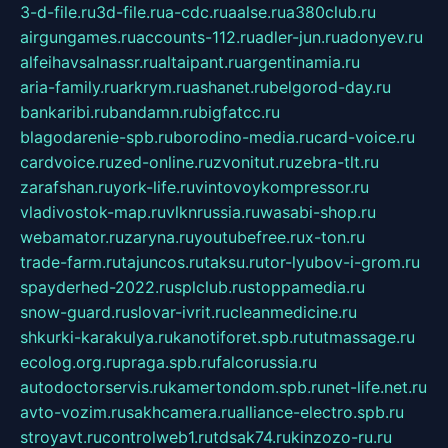
3-d-file.ru
3d-file.ru
a-cdc.ru
aalse.ru
a380club.ru
airgungames.ru
accounts-112.ru
adler-jun.ru
adonyev.ru
alfeihavsalnassr.ru
altaipant.ru
argentinamia.ru
aria-family.ru
arkrym.ru
ashanet.ru
belgorod-day.ru
bankaribi.ru
bandamn.ru
bigfatcc.ru
blagodarenie-spb.ru
borodino-media.ru
card-voice.ru
cardvoice.ru
zed-online.ru
zvonitut.ru
zebra-tlt.ru
zarafshan.ru
york-life.ru
vintovoykompressor.ru
vladivostok-map.ru
vlknrussia.ru
wasabi-shop.ru
webamator.ru
zaryna.ru
youtubefree.ru
x-ton.ru
trade-farm.ru
tajuncos.ru
taksu.ru
tor-lyubov-i-grom.ru
spayderhed-2022.ru
splclub.ru
stoppamedia.ru
snow-guard.ru
slovar-ivrit.ru
cleanmedicine.ru
shkurki-karakulya.ru
kanotiforet.spb.ru
tutmassage.ru
ecolog.org.ru
praga.spb.ru
falcorussia.ru
autodoctorservis.ru
kamertondom.spb.ru
net-life.net.ru
avto-vozim.ru
sakhcamera.ru
alliance-electro.spb.ru
stroyavt.ru
controlweb1.ru
tdsak74.ru
kinzozo-ru.ru