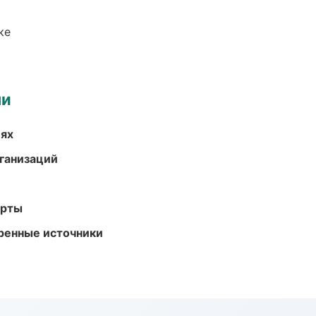
ке
ми
иях
ганизаций
арты
еренные источники