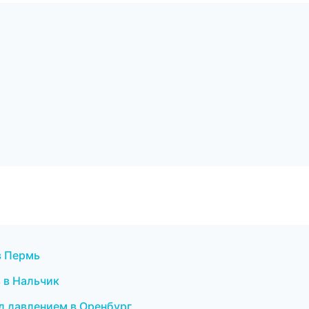
в Пермь
 в Нальчик
од давлением в Оренбург