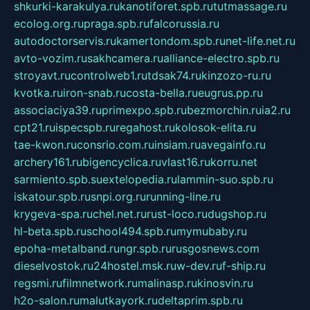
shkurki-karakulya.ru
kanotiforet.spb.ru
tutmassage.ru
ecolog.org.ru
praga.spb.ru
falcorussia.ru
autodoctorservis.ru
kamertondom.spb.ru
net-life.net.ru
avto-vozim.ru
sakhcamera.ru
alliance-electro.spb.ru
stroyavt.ru
controlweb1.ru
tdsak74.ru
kinzozo-ru.ru
kvotka.ru
iron-snab.ru
costa-bella.ru
eugrus.pp.ru
associaciya39.ru
primexpo.spb.ru
bezmorchin.ru
ia2.ru
cpt21.ru
ispecspb.ru
regahost.ru
kolosok-elita.ru
tae-kwon.ru
consrio.com.ru
insiam.ru
avegainfo.ru
archery161.ru
bigencyclica.ru
vlast16.ru
korru.net
sarmiento.spb.su
extelopedia.ru
lammin-suo.spb.ru
iskatour.spb.ru
snpi.org.ru
running-line.ru
krygeva-spa.ru
chel.net.ru
rust-loco.ru
dugshop.ru
hl-beta.spb.ru
school494.spb.ru
mymubaby.ru
epoha-metalband.ru
ngr.spb.ru
rusgosnews.com
dieselvostok.ru
24hostel.msk.ru
w-dev.ru
f-ship.ru
regsmi.ru
filmnetwork.ru
malinasp.ru
kinosvin.ru
h2o-salon.ru
malutkayork.ru
deltaprim.spb.ru