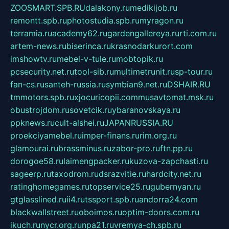
ZOOSMART.SPB.RU
dalakony.ru
medikijob.ru
remontt.spb.ru
photostudia.spb.ru
myragon.ru
terramia.ru
academy62.ru
gardengallereya.ru
rti.com.ru
artem-news.ru
biserinca.ru
krasnodarkurort.com
imshowtv.ru
mebel-v-tule.ru
mobtopik.ru
pcsecurity.net.ru
tool-sib.ru
multimetrunit.ru
sp-tour.ru
fan-cs.ru
santeh-russia.ru
symbian9.net.ru
DSHAIR.RU
tmmotors.spb.ru
xjocuricopii.com
musavtomat.msk.ru
obustrojdom.ru
sovetcik.ru
ybaranovskaya.ru
ppknews.ru
cult-alshei.ru
JAPANRUSSIA.RU
proekciyamebel.ru
imper-finans.ru
rim.org.ru
glamourai.ru
brassminus.ru
zabor-pro.ru
ftn.pp.ru
dorogoe58.ru
laimengpacker.ru
kuzova-zapchasti.ru
sageerp.ru
taxodrom.ru
dsrazvitie.ru
hardcity.net.ru
ratinghomegames.ru
topservice25.ru
gubernyan.ru
gtglasslined.ru
ii4.ru
tssport.spb.ru
andorra24.com
blackwallstreet.ru
oboimos.ru
optim-doors.com.ru
ikuch.ru
nycr.org.ru
npa21.ru
vremya-ch.spb.ru