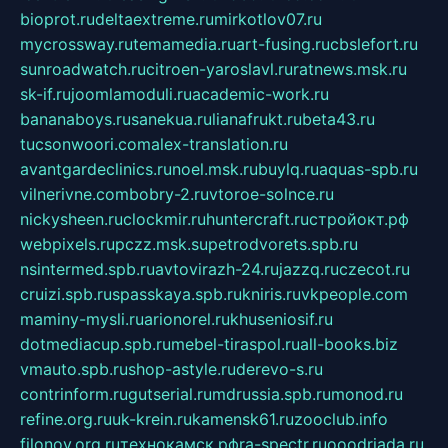
bioprot.ru
deltaextreme.ru
mirkotlov07.ru
mycrossway.ru
temamedia.ru
art-fusing.ru
cbslefort.ru
sunroadwatch.ru
citroen-yaroslavl.ru
ratnews.msk.ru
sk-if.ru
joomlamoduli.ru
academic-work.ru
bananaboys.ru
sanekua.ru
lianafrukt.ru
beta43.ru
tucsonwoori.com
alex-translation.ru
avantgardeclinics.ru
noel.msk.ru
buylq.ru
aquas-spb.ru
vilnerivne.com
bobry-2.ru
vtoroe-solnce.ru
nickysheen.ru
clockmir.ru
huntercraft.ru
стройокт.рф
webpixels.ru
pczz.msk.su
petrodvorets.spb.ru
nsintermed.spb.ru
avtovirazh-24.ru
jazzq.ru
czecot.ru
cruizi.spb.ru
spasskaya.spb.ru
kniris.ru
vkpeople.com
maminy-mysli.ru
arionorel.ru
khuseniosif.ru
dotmediacup.spb.ru
mebel-tiraspol.ru
all-books.biz
vmauto.spb.ru
shop-astyle.ru
derevo-s.ru
contrinform.ru
gutserial.ru
mdrussia.spb.ru
monod.ru
refine.org.ru
uk-krein.ru
kamensk61.ru
zooclub.info
filonov.org.ru
технокамск.рф
ra-spectr.ru
ooodriada.ru