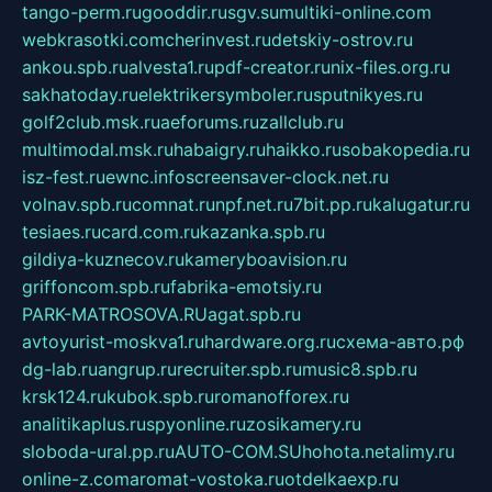
tango-perm.ru
gooddir.ru
sgv.su
multiki-online.com
webkrasotki.com
cherinvest.ru
detskiy-ostrov.ru
ankou.spb.ru
alvesta1.ru
pdf-creator.ru
nix-files.org.ru
sakhatoday.ru
elektrikersymboler.ru
sputnikyes.ru
golf2club.msk.ru
aeforums.ru
zallclub.ru
multimodal.msk.ru
habaigry.ru
haikko.ru
sobakopedia.ru
isz-fest.ru
ewnc.info
screensaver-clock.net.ru
volnav.spb.ru
comnat.ru
npf.net.ru
7bit.pp.ru
kalugatur.ru
tesiaes.ru
card.com.ru
kazanka.spb.ru
gildiya-kuznecov.ru
kameryboavision.ru
griffoncom.spb.ru
fabrika-emotsiy.ru
PARK-MATROSOVA.RU
agat.spb.ru
avtoyurist-moskva1.ru
hardware.org.ru
схема-авто.рф
dg-lab.ru
angrup.ru
recruiter.spb.ru
music8.spb.ru
krsk124.ru
kubok.spb.ru
romanofforex.ru
analitikaplus.ru
spyonline.ru
zosikamery.ru
sloboda-ural.pp.ru
AUTO-COM.SU
hohota.net
alimy.ru
online-z.com
aromat-vostoka.ru
otdelkaexp.ru