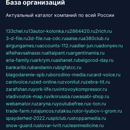
База организаций
Актуальный каталог компаний по всей России
133chel.ru
13autor-kolonka.ru
2864420.ru
2rich.ru
3-d-file.ru
3d-file.ru
a-cdc.ru
aalse.ru
a380club.ru
airgungames.ru
accounts-112.ru
adler-jun.ru
adonyev.ru
alfeihavsalnassr.ru
altaipant.ru
argentinamia.ru
aria-family.ru
arkrym.ru
ashanet.ru
belgorod-day.ru
bankaribi.ru
bandamn.ru
bigfatcc.ru
blagodarenie-spb.ru
borodino-media.ru
card-voice.ru
cardvoice.ru
zed-online.ru
zvonitut.ru
zebra-tlt.ru
zarafshan.ru
york-life.ru
vintovoykompressor.ru
vladivostok-map.ru
vlknrussia.ru
wasabi-shop.ru
webamator.ru
zaryna.ru
youtubefree.ru
x-ton.ru
trade-farm.ru
tajuncos.ru
taksu.ru
tor-lyubov-i-grom.ru
spayderhed-2022.ru
splclub.ru
stoppamedia.ru
snow-guard.ru
slovar-ivrit.ru
cleanmedicine.ru