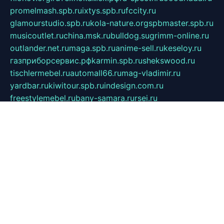
promelmash.spb.ru
ixtys.spb.ru
fccity.ru
glamourstudio.spb.ru
kola-nature.org
spbmaster.spb.ru
musicoutlet.ru
china.msk.ru
bulldog.su
grimm-online.ru
outlander.net.ru
maga.spb.ru
anime-sell.ru
keseloy.ru
газприборсервис.рф
karmin.spb.ru
shekswood.ru
tischlermebel.ru
automall66.ru
mag-vladimir.ru
yardbar.ru
kiwitour.spb.ru
indesign.com.ru
freestylemebel.ru
bany-samara.ru
rsei.ru
naidisvoyput.ru
mgsn-invest.ru
ipkamerasannce.ru
alicante-house.ru
ibelka74.ru
cozyhouse.info
vlkargalev-studio.ru
700mb.ru
figura-ufa.ru
alina-live.ru
belarusiannews.ru
womenknow.ru
dos-vniimk.ru
sega.net.ru
dv.net.ru
phenomenonsofhistory.com
telesputnik.net.ru
wall.pp.ru
pylesosroidmi.ru
gtc-clan.ru
cligs.ru
bibikazap.ru
popova.org.ru
netwhistler.spb.ru
bellvil.ru
bonzon.ru
iss-vladik.ru
defiparis.net.ru
las-gryzas.ru
amku.ru
electednews.spb.ru
feather.org.ru
spar72.ru
tankiigri.ru