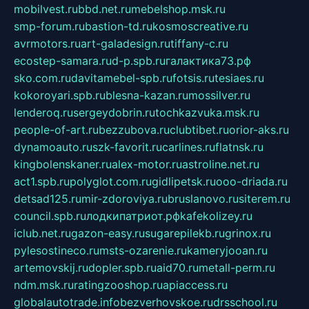
mobilvest.ru
bbd.net.ru
mebelshop.msk.ru
smp-forum.ru
bastion-td.ru
kosmoscreative.ru
avrmotors.ru
art-galadesign.ru
tiffany-c.ru
ecostep-samara.ru
d-p.spb.ru
галактика73.рф
sko.com.ru
davitamebel-spb.ru
fotsis.ru
tesiaes.ru
kokoroyari.spb.ru
blesna-kazan.ru
mossilver.ru
lenderoq.ru
sergeydobrin.ru
tochkazvuka.msk.ru
people-of-art.ru
bezzubova.ru
clubtibet.ru
orior-aks.ru
dynamoauto.ru
szk-favorit.ru
carlines.ru
flatnsk.ru
kingbolenskaner.ru
alex-motor.ru
astroline.net.ru
act1.spb.ru
polyglot.com.ru
gidlipetsk.ru
ooo-driada.ru
detsad125.ru
mir-zdoroviya.ru
bruslanovo.ru
siterem.ru
council.spb.ru
лодкипатриот.рф
kafekolizey.ru
iclub.net.ru
gazon-easy.ru
sugarepilekb.ru
grinox.ru
pylesostineco.ru
msts-ozarenie.ru
kameryjooan.ru
artemovskij.ru
dopler.spb.ru
aid70.ru
metall-perm.ru
ndm.msk.ru
ratingzooshop.ru
apiaccess.ru
globalautotrade.info
bezverhovskoe.ru
drsschool.ru