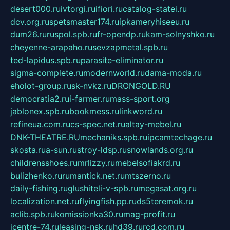
desert000.ru
ivtorgi.ru
ifiori.ru
catalog-statei.ru
dcv.org.ru
spetsmaster174.ru
ipkameryhiseeu.ru
dum26.ru
ruspol.spb.ru
fr-opendp.ru
kam-solnyshko.ru
cheyenne-arapaho.ru
sevzapmetal.spb.ru
ted-lapidus.spb.ru
parasite-eliminator.ru
sigma-complete.ru
modernworld.ru
dama-moda.ru
eholot-group.ru
sk-nvkz.ru
DRONGOLD.RU
democratia2.ru
i-farmer.ru
mass-sport.org
jablonex.spb.ru
bookmess.ru
linkword.ru
refineua.com.ru
cs-spec.net.ru
altay-mebel.ru
DNK-THEATRE.RU
mechaniks.spb.ru
ipcamtechage.ru
skosta.ru
a-sun.ru
stroy-ldsp.ru
snowlands.org.ru
childrensshoes.ru
mrlizzy.ru
mebelsofiakrd.ru
bulizhenko.ru
rumantick.net.ru
mtszerno.ru
daily-fishing.ru
glushiteli-v-spb.ru
megasat.org.ru
localization.net.ru
flyingfish.pp.ru
ds5teremok.ru
aclib.spb.ru
komissionka30.ru
mag-profit.ru
icentre-74.ru
leasing-nsk.ru
hd39.ru
rcd.com.ru