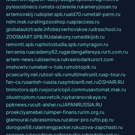
pylesostineco.ru
msts-ozarenie.ru
kameryjooan.ru
artemovskij.ru
dopler.spb.ru
aid70.ru
metall-perm.ru
ndm.msk.ru
ratingzooshop.ru
apiaccess.ru
globalautotrade.info
bezverhovskoe.ru
drsschool.ru
ZOOSMART.SPB.RU
dalakony.ru
medikijob.ru
remontt.spb.ru
photostudia.spb.ru
myragon.ru
terramia.ru
academy62.ru
gardengallereya.ru
rti.com.ru
artem-news.ru
biserinca.ru
krasnodarkurort.com
imshowtv.ru
mebel-v-tule.ru
mobtopik.ru
pcsecurity.net.ru
tool-sib.ru
multimetrunit.ru
sp-tour.ru
fan-cs.ru
santeh-russia.ru
symbian9.net.ru
DSHAIR.RU
tmmotors.spb.ru
xjocuricopii.com
musavtomat.msk.ru
obustrojdom.ru
sovetcik.ru
ybaranovskaya.ru
ppknews.ru
cult-alshei.ru
JAPANRUSSIA.RU
proekciyamebel.ru
imper-finans.ru
rim.org.ru
glamourai.ru
brassminus.ru
zabor-pro.ru
ftn.pp.ru
dorogoe58.ru
laimengpacker.ru
kuzova-zapchasti.ru
sageerp.ru
taxodrom.ru
dsrazvitie.ru
hardcity.net.ru