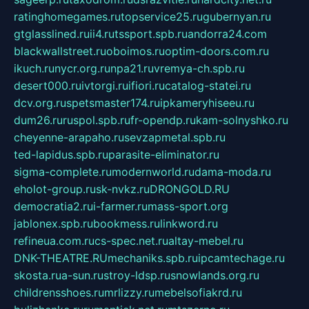
ratinghomegames.ru
topservice25.ru
gubernyan.ru
gtglasslined.ru
ii4.ru
tssport.spb.ru
andorra24.com
blackwallstreet.ru
oboimos.ru
optim-doors.com.ru
ikuch.ru
nycr.org.ru
npa21.ru
vremya-ch.spb.ru
desert000.ru
ivtorgi.ru
ifiori.ru
catalog-statei.ru
dcv.org.ru
spetsmaster174.ru
ipkameryhiseeu.ru
dum26.ru
ruspol.spb.ru
fr-opendp.ru
kam-solnyshko.ru
cheyenne-arapaho.ru
sevzapmetal.spb.ru
ted-lapidus.spb.ru
parasite-eliminator.ru
sigma-complete.ru
modernworld.ru
dama-moda.ru
eholot-group.ru
sk-nvkz.ru
DRONGOLD.RU
democratia2.ru
i-farmer.ru
mass-sport.org
jablonex.spb.ru
bookmess.ru
linkword.ru
refineua.com.ru
cs-spec.net.ru
altay-mebel.ru
DNK-THEATRE.RU
mechaniks.spb.ru
ipcamtechage.ru
skosta.ru
a-sun.ru
stroy-ldsp.ru
snowlands.org.ru
childrensshoes.ru
mrlizzy.ru
mebelsofiakrd.ru