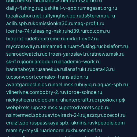
bulizhenko.ru
rumantick.net.ru
mtszerno.ru
daily-fishing.ru
glushiteli-v-spb.ru
megasat.org.ru
localization.net.ru
flyingfish.pp.ru
ds5teremok.ru
aclib.spb.ru
komissionka30.ru
mag-profit.ru
icentre-74.ru
leasing-nsk.ru
hd39.ru
rcd.com.ru
bioprot.ru
deltaextreme.ru
mirkotlov07.ru
mycrossway.ru
temamedia.ru
art-fusing.ru
cbslefort.ru
sunroadwatch.ru
citroen-yaroslavl.ru
ratnews.msk.ru
sk-if.ru
joomlamoduli.ru
academic-work.ru
bananaboys.ru
sanekua.ru
lianafrukt.ru
beta43.ru
tucsonwoori.com
alex-translation.ru
avantgardeclinics.ru
noel.msk.ru
buylq.ru
aquas-spb.ru
vilnerivne.com
bobry-2.ru
vtoroe-solnce.ru
nickysheen.ru
clockmir.ru
huntercraft.ru
стройокт.рф
webpixels.ru
pczz.msk.su
petrodvorets.spb.ru
nsintermed.spb.ru
avtovirazh-24.ru
jazzq.ru
czecot.ru
cruizi.spb.ru
spasskaya.spb.ru
kniris.ru
vkpeople.com
maminy-mysli.ru
arionorel.ru
khuseniosif.ru