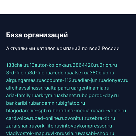
База организаций
Актуальный каталог компаний по всей России
133chel.ru
13autor-kolonka.ru
2864420.ru
2rich.ru
3-d-file.ru
3d-file.ru
a-cdc.ru
aalse.ru
a380club.ru
airgungames.ru
accounts-112.ru
adler-jun.ru
adonyev.ru
alfeihavsalnassr.ru
altaipant.ru
argentinamia.ru
aria-family.ru
arkrym.ru
ashanet.ru
belgorod-day.ru
bankaribi.ru
bandamn.ru
bigfatcc.ru
blagodarenie-spb.ru
borodino-media.ru
card-voice.ru
cardvoice.ru
zed-online.ru
zvonitut.ru
zebra-tlt.ru
zarafshan.ru
york-life.ru
vintovoykompressor.ru
vladivostok-map.ru
vlknrussia.ru
wasabi-shop.ru