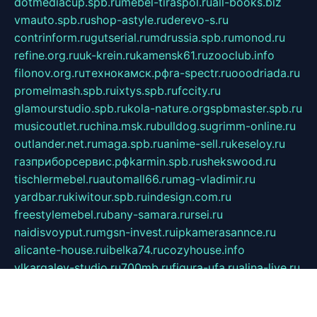
dotmediacup.spb.ru
mebel-tiraspol.ru
all-books.biz
vmauto.spb.ru
shop-astyle.ru
derevo-s.ru
contrinform.ru
gutserial.ru
mdrussia.spb.ru
monod.ru
refine.org.ru
uk-krein.ru
kamensk61.ru
zooclub.info
filonov.org.ru
технокамск.рф
ra-spectr.ru
ooodriada.ru
promelmash.spb.ru
ixtys.spb.ru
fccity.ru
glamourstudio.spb.ru
kola-nature.org
spbmaster.spb.ru
musicoutlet.ru
china.msk.ru
bulldog.su
grimm-online.ru
outlander.net.ru
maga.spb.ru
anime-sell.ru
keseloy.ru
газприборсервис.рф
karmin.spb.ru
shekswood.ru
tischlermebel.ru
automall66.ru
mag-vladimir.ru
yardbar.ru
kiwitour.spb.ru
indesign.com.ru
freestylemebel.ru
bany-samara.ru
rsei.ru
naidisvoyput.ru
mgsn-invest.ru
ipkamerasannce.ru
alicante-house.ru
ibelka74.ru
cozyhouse.info
vlkargalev-studio.ru
700mb.ru
figura-ufa.ru
alina-live.ru
belarusiannews.ru
womenknow.ru
dos-vniimk.ru
sega.net.ru
dv.net.ru
phenomenonsofhistory.com