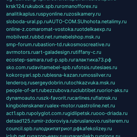
krsk124.ru
kubok.spb.ru
romanofforex.ru
analitikaplus.ru
spyonline.ru
zosikamery.ru
sloboda-ural.pp.ru
AUTO-COM.SU
hohota.net
alimy.ru
online-z.com
aromat-vostoka.ru
otdelkaexp.ru
mobilvest.ru
bbd.net.ru
mebelshop.msk.ru
smp-forum.ru
bastion-td.ru
kosmoscreative.ru
avrmotors.ru
art-galadesign.ru
tiffany-c.ru
ecostep-samara.ru
d-p.spb.ru
галактика73.рф
sko.com.ru
davitamebel-spb.ru
fotsis.ru
tesiaes.ru
kokoroyari.spb.ru
blesna-kazan.ru
mossilver.ru
lenderoq.ru
sergeydobrin.ru
tochkazvuka.msk.ru
people-of-art.ru
bezzubova.ru
clubtibet.ru
orior-aks.ru
dynamoauto.ru
szk-favorit.ru
carlines.ru
flatnsk.ru
kingbolenskaner.ru
alex-motor.ru
astroline.net.ru
act1.spb.ru
polyglot.com.ru
gidlipetsk.ru
ooo-driada.ru
detsad125.ru
mir-zdoroviya.ru
bruslanovo.ru
siterem.ru
council.spb.ru
лодкипатриот.рф
kafekolizey.ru
iclub.net.ru
gazon-easy.ru
sugarepilekb.ru
grinox.ru