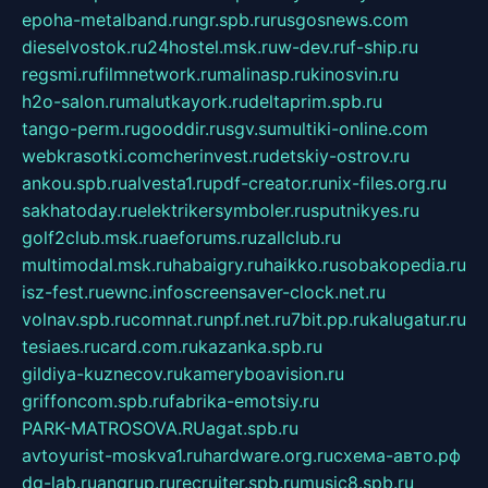
epoha-metalband.ru
ngr.spb.ru
rusgosnews.com
dieselvostok.ru
24hostel.msk.ru
w-dev.ru
f-ship.ru
regsmi.ru
filmnetwork.ru
malinasp.ru
kinosvin.ru
h2o-salon.ru
malutkayork.ru
deltaprim.spb.ru
tango-perm.ru
gooddir.ru
sgv.su
multiki-online.com
webkrasotki.com
cherinvest.ru
detskiy-ostrov.ru
ankou.spb.ru
alvesta1.ru
pdf-creator.ru
nix-files.org.ru
sakhatoday.ru
elektrikersymboler.ru
sputnikyes.ru
golf2club.msk.ru
aeforums.ru
zallclub.ru
multimodal.msk.ru
habaigry.ru
haikko.ru
sobakopedia.ru
isz-fest.ru
ewnc.info
screensaver-clock.net.ru
volnav.spb.ru
comnat.ru
npf.net.ru
7bit.pp.ru
kalugatur.ru
tesiaes.ru
card.com.ru
kazanka.spb.ru
gildiya-kuznecov.ru
kameryboavision.ru
griffoncom.spb.ru
fabrika-emotsiy.ru
PARK-MATROSOVA.RU
agat.spb.ru
avtoyurist-moskva1.ru
hardware.org.ru
схема-авто.рф
dg-lab.ru
angrup.ru
recruiter.spb.ru
music8.spb.ru