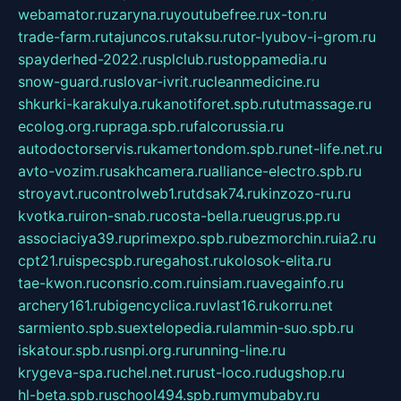
webamator.ru
zaryna.ru
youtubefree.ru
x-ton.ru
trade-farm.ru
tajuncos.ru
taksu.ru
tor-lyubov-i-grom.ru
spayderhed-2022.ru
splclub.ru
stoppamedia.ru
snow-guard.ru
slovar-ivrit.ru
cleanmedicine.ru
shkurki-karakulya.ru
kanotiforet.spb.ru
tutmassage.ru
ecolog.org.ru
praga.spb.ru
falcorussia.ru
autodoctorservis.ru
kamertondom.spb.ru
net-life.net.ru
avto-vozim.ru
sakhcamera.ru
alliance-electro.spb.ru
stroyavt.ru
controlweb1.ru
tdsak74.ru
kinzozo-ru.ru
kvotka.ru
iron-snab.ru
costa-bella.ru
eugrus.pp.ru
associaciya39.ru
primexpo.spb.ru
bezmorchin.ru
ia2.ru
cpt21.ru
ispecspb.ru
regahost.ru
kolosok-elita.ru
tae-kwon.ru
consrio.com.ru
insiam.ru
avegainfo.ru
archery161.ru
bigencyclica.ru
vlast16.ru
korru.net
sarmiento.spb.su
extelopedia.ru
lammin-suo.spb.ru
iskatour.spb.ru
snpi.org.ru
running-line.ru
krygeva-spa.ru
chel.net.ru
rust-loco.ru
dugshop.ru
hl-beta.spb.ru
school494.spb.ru
mymubaby.ru