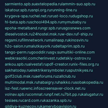
sarmiento.spb.su
extelopedia.ru
lammin-suo.spb.ru
iskatour.spb.ru
snpi.org.ru
running-line.ru
krygeva-spa.ru
chel.net.ru
rust-loco.ru
dugshop.ru
hl-beta.spb.ru
school494.spb.ru
mymubaby.ru
epoha-metalband.ru
ngr.spb.ru
rusgosnews.com
dieselvostok.ru
24hostel.msk.ru
w-dev.ru
f-ship.ru
regsmi.ru
filmnetwork.ru
malinasp.ru
kinosvin.ru
h2o-salon.ru
malutkayork.ru
deltaprim.spb.ru
tango-perm.ru
gooddir.ru
sgv.su
multiki-online.com
webkrasotki.com
cherinvest.ru
detskiy-ostrov.ru
ankou.spb.ru
alvesta1.ru
pdf-creator.ru
nix-files.org.ru
sakhatoday.ru
elektrikersymboler.ru
sputnikyes.ru
golf2club.msk.ru
aeforums.ru
zallclub.ru
multimodal.msk.ru
habaigry.ru
haikko.ru
sobakopedia.ru
isz-fest.ru
ewnc.info
screensaver-clock.net.ru
volnav.spb.ru
comnat.ru
npf.net.ru
7bit.pp.ru
kalugatur.ru
tesiaes.ru
card.com.ru
kazanka.spb.ru
gildiya-kuznecov.ru
kameryboavision.ru