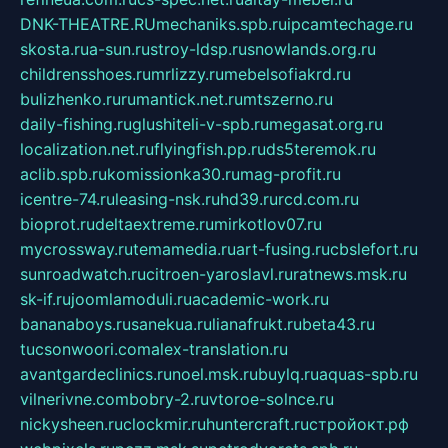
DNK-THEATRE.RU
mechaniks.spb.ru
ipcamtechage.ru
skosta.ru
a-sun.ru
stroy-ldsp.ru
snowlands.org.ru
childrensshoes.ru
mrlizzy.ru
mebelsofiakrd.ru
bulizhenko.ru
rumantick.net.ru
mtszerno.ru
daily-fishing.ru
glushiteli-v-spb.ru
megasat.org.ru
localization.net.ru
flyingfish.pp.ru
ds5teremok.ru
aclib.spb.ru
komissionka30.ru
mag-profit.ru
icentre-74.ru
leasing-nsk.ru
hd39.ru
rcd.com.ru
bioprot.ru
deltaextreme.ru
mirkotlov07.ru
mycrossway.ru
temamedia.ru
art-fusing.ru
cbslefort.ru
sunroadwatch.ru
citroen-yaroslavl.ru
ratnews.msk.ru
sk-if.ru
joomlamoduli.ru
academic-work.ru
bananaboys.ru
sanekua.ru
lianafrukt.ru
beta43.ru
tucsonwoori.com
alex-translation.ru
avantgardeclinics.ru
noel.msk.ru
buylq.ru
aquas-spb.ru
vilnerivne.com
bobry-2.ru
vtoroe-solnce.ru
nickysheen.ru
clockmir.ru
huntercraft.ru
стройокт.рф