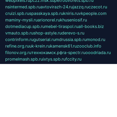
webpixels.ru
pczz.msk.su
petrodvorets.spb.ru
nsintermed.spb.ru
avtovirazh-24.ru
jazzq.ru
czecot.ru
cruizi.spb.ru
spasskaya.spb.ru
kniris.ru
vkpeople.com
maminy-mysli.ru
arionorel.ru
khuseniosif.ru
dotmediacup.spb.ru
mebel-tiraspol.ru
all-books.biz
vmauto.spb.ru
shop-astyle.ru
derevo-s.ru
contrinform.ru
gutserial.ru
mdrussia.spb.ru
monod.ru
refine.org.ru
uk-krein.ru
kamensk61.ru
zooclub.info
filonov.org.ru
технокамск.рф
ra-spectr.ru
ooodriada.ru
promelmash.spb.ru
ixtys.spb.ru
fccity.ru
glamourstudio.spb.ru
kola-nature.org
spbmaster.spb.ru
musicoutlet.ru
china.msk.ru
bulldog.su
grimm-online.ru
outlander.net.ru
maga.spb.ru
anime-sell.ru
keseloy.ru
газприборсервис.рф
karmin.spb.ru
shekswood.ru
tischlermebel.ru
automall66.ru
mag-vladimir.ru
yardbar.ru
kiwitour.spb.ru
indesign.com.ru
freestylemebel.ru
bany-samara.ru
rsei.ru
naidisvoyput.ru
mgsn-invest.ru
ipkamerasannce.ru