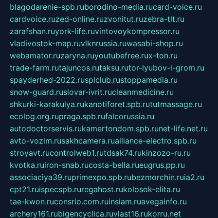
blagodarenie-spb.ru
borodino-media.ru
card-voice.ru
cardvoice.ru
zed-online.ru
zvonitut.ru
zebra-tlt.ru
zarafshan.ru
york-life.ru
vintovoykompressor.ru
vladivostok-map.ru
vlknrussia.ru
wasabi-shop.ru
webamator.ru
zaryna.ru
youtubefree.ru
x-ton.ru
trade-farm.ru
tajuncos.ru
taksu.ru
tor-lyubov-i-grom.ru
spayderhed-2022.ru
splclub.ru
stoppamedia.ru
snow-guard.ru
slovar-ivrit.ru
cleanmedicine.ru
shkurki-karakulya.ru
kanotiforet.spb.ru
tutmassage.ru
ecolog.org.ru
praga.spb.ru
falcorussia.ru
autodoctorservis.ru
kamertondom.spb.ru
net-life.net.ru
avto-vozim.ru
sakhcamera.ru
alliance-electro.spb.ru
stroyavt.ru
controlweb1.ru
tdsak74.ru
kinzozo-ru.ru
kvotka.ru
iron-snab.ru
costa-bella.ru
eugrus.pp.ru
associaciya39.ru
primexpo.spb.ru
bezmorchin.ru
ia2.ru
cpt21.ru
ispecspb.ru
regahost.ru
kolosok-elita.ru
tae-kwon.ru
consrio.com.ru
insiam.ru
avegainfo.ru
archery161.ru
bigencyclica.ru
vlast16.ru
korru.net