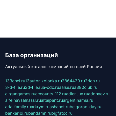
База организаций
Актуальный каталог компаний по всей России
133chel.ru
13autor-kolonka.ru
2864420.ru
2rich.ru
3-d-file.ru
3d-file.ru
a-cdc.ru
aalse.ru
a380club.ru
airgungames.ru
accounts-112.ru
adler-jun.ru
adonyev.ru
alfeihavsalnassr.ru
altaipant.ru
argentinamia.ru
aria-family.ru
arkrym.ru
ashanet.ru
belgorod-day.ru
bankaribi.ru
bandamn.ru
bigfatcc.ru