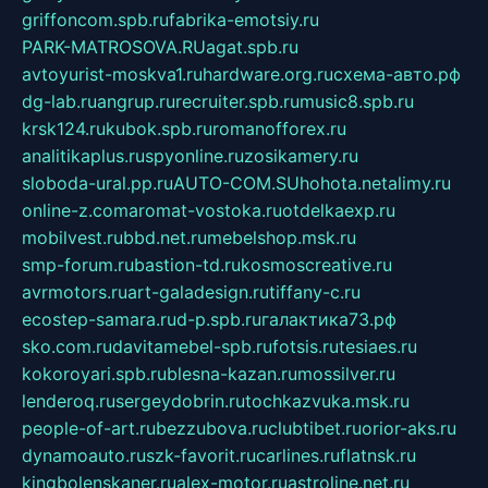
griffoncom.spb.ru
fabrika-emotsiy.ru
PARK-MATROSOVA.RU
agat.spb.ru
avtoyurist-moskva1.ru
hardware.org.ru
схема-авто.рф
dg-lab.ru
angrup.ru
recruiter.spb.ru
music8.spb.ru
krsk124.ru
kubok.spb.ru
romanofforex.ru
analitikaplus.ru
spyonline.ru
zosikamery.ru
sloboda-ural.pp.ru
AUTO-COM.SU
hohota.net
alimy.ru
online-z.com
aromat-vostoka.ru
otdelkaexp.ru
mobilvest.ru
bbd.net.ru
mebelshop.msk.ru
smp-forum.ru
bastion-td.ru
kosmoscreative.ru
avrmotors.ru
art-galadesign.ru
tiffany-c.ru
ecostep-samara.ru
d-p.spb.ru
галактика73.рф
sko.com.ru
davitamebel-spb.ru
fotsis.ru
tesiaes.ru
kokoroyari.spb.ru
blesna-kazan.ru
mossilver.ru
lenderoq.ru
sergeydobrin.ru
tochkazvuka.msk.ru
people-of-art.ru
bezzubova.ru
clubtibet.ru
orior-aks.ru
dynamoauto.ru
szk-favorit.ru
carlines.ru
flatnsk.ru
kingbolenskaner.ru
alex-motor.ru
astroline.net.ru