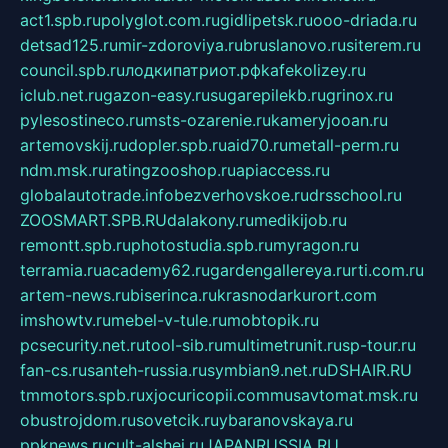
act1.spb.ru
polyglot.com.ru
gidlipetsk.ru
ooo-driada.ru
detsad125.ru
mir-zdoroviya.ru
bruslanovo.ru
siterem.ru
council.spb.ru
лодкипатриот.рф
kafekolizey.ru
iclub.net.ru
gazon-easy.ru
sugarepilekb.ru
grinox.ru
pylesostineco.ru
msts-ozarenie.ru
kameryjooan.ru
artemovskij.ru
dopler.spb.ru
aid70.ru
metall-perm.ru
ndm.msk.ru
ratingzooshop.ru
apiaccess.ru
globalautotrade.info
bezverhovskoe.ru
drsschool.ru
ZOOSMART.SPB.RU
dalakony.ru
medikijob.ru
remontt.spb.ru
photostudia.spb.ru
myragon.ru
terramia.ru
academy62.ru
gardengallereya.ru
rti.com.ru
artem-news.ru
biserinca.ru
krasnodarkurort.com
imshowtv.ru
mebel-v-tule.ru
mobtopik.ru
pcsecurity.net.ru
tool-sib.ru
multimetrunit.ru
sp-tour.ru
fan-cs.ru
santeh-russia.ru
symbian9.net.ru
DSHAIR.RU
tmmotors.spb.ru
xjocuricopii.com
musavtomat.msk.ru
obustrojdom.ru
sovetcik.ru
ybaranovskaya.ru
ppknews.ru
cult-alshei.ru
JAPANRUSSIA.RU