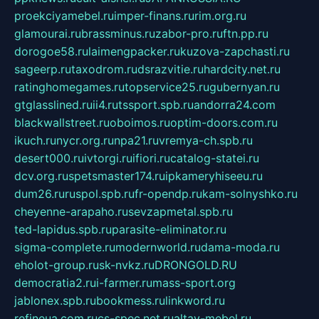
proekciyamebel.ru
imper-finans.ru
rim.org.ru
glamourai.ru
brassminus.ru
zabor-pro.ru
ftn.pp.ru
dorogoe58.ru
laimengpacker.ru
kuzova-zapchasti.ru
sageerp.ru
taxodrom.ru
dsrazvitie.ru
hardcity.net.ru
ratinghomegames.ru
topservice25.ru
gubernyan.ru
gtglasslined.ru
ii4.ru
tssport.spb.ru
andorra24.com
blackwallstreet.ru
oboimos.ru
optim-doors.com.ru
ikuch.ru
nycr.org.ru
npa21.ru
vremya-ch.spb.ru
desert000.ru
ivtorgi.ru
ifiori.ru
catalog-statei.ru
dcv.org.ru
spetsmaster174.ru
ipkameryhiseeu.ru
dum26.ru
ruspol.spb.ru
fr-opendp.ru
kam-solnyshko.ru
cheyenne-arapaho.ru
sevzapmetal.spb.ru
ted-lapidus.spb.ru
parasite-eliminator.ru
sigma-complete.ru
modernworld.ru
dama-moda.ru
eholot-group.ru
sk-nvkz.ru
DRONGOLD.RU
democratia2.ru
i-farmer.ru
mass-sport.org
jablonex.spb.ru
bookmess.ru
linkword.ru
refineua.com.ru
cs-spec.net.ru
altay-mebel.ru