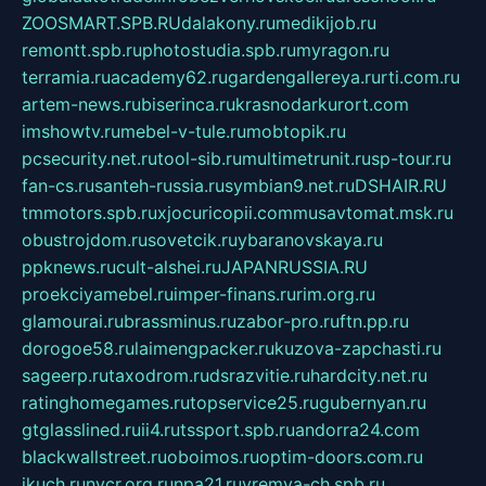
ZOOSMART.SPB.RU
dalakony.ru
medikijob.ru
remontt.spb.ru
photostudia.spb.ru
myragon.ru
terramia.ru
academy62.ru
gardengallereya.ru
rti.com.ru
artem-news.ru
biserinca.ru
krasnodarkurort.com
imshowtv.ru
mebel-v-tule.ru
mobtopik.ru
pcsecurity.net.ru
tool-sib.ru
multimetrunit.ru
sp-tour.ru
fan-cs.ru
santeh-russia.ru
symbian9.net.ru
DSHAIR.RU
tmmotors.spb.ru
xjocuricopii.com
musavtomat.msk.ru
obustrojdom.ru
sovetcik.ru
ybaranovskaya.ru
ppknews.ru
cult-alshei.ru
JAPANRUSSIA.RU
proekciyamebel.ru
imper-finans.ru
rim.org.ru
glamourai.ru
brassminus.ru
zabor-pro.ru
ftn.pp.ru
dorogoe58.ru
laimengpacker.ru
kuzova-zapchasti.ru
sageerp.ru
taxodrom.ru
dsrazvitie.ru
hardcity.net.ru
ratinghomegames.ru
topservice25.ru
gubernyan.ru
gtglasslined.ru
ii4.ru
tssport.spb.ru
andorra24.com
blackwallstreet.ru
oboimos.ru
optim-doors.com.ru
ikuch.ru
nycr.org.ru
npa21.ru
vremya-ch.spb.ru