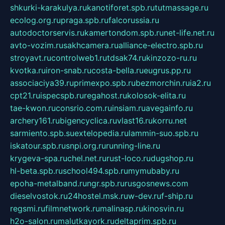
shkurki-karakulya.ru
kanotiforet.spb.ru
tutmassage.ru
ecolog.org.ru
praga.spb.ru
falcorussia.ru
autodoctorservis.ru
kamertondom.spb.ru
net-life.net.ru
avto-vozim.ru
sakhcamera.ru
alliance-electro.spb.ru
stroyavt.ru
controlweb1.ru
tdsak74.ru
kinzozo-ru.ru
kvotka.ru
iron-snab.ru
costa-bella.ru
eugrus.pp.ru
associaciya39.ru
primexpo.spb.ru
bezmorchin.ru
ia2.ru
cpt21.ru
ispecspb.ru
regahost.ru
kolosok-elita.ru
tae-kwon.ru
consrio.com.ru
insiam.ru
avegainfo.ru
archery161.ru
bigencyclica.ru
vlast16.ru
korru.net
sarmiento.spb.su
extelopedia.ru
lammin-suo.spb.ru
iskatour.spb.ru
snpi.org.ru
running-line.ru
krygeva-spa.ru
chel.net.ru
rust-loco.ru
dugshop.ru
hl-beta.spb.ru
school494.spb.ru
mymubaby.ru
epoha-metalband.ru
ngr.spb.ru
rusgosnews.com
dieselvostok.ru
24hostel.msk.ru
w-dev.ru
f-ship.ru
regsmi.ru
filmnetwork.ru
malinasp.ru
kinosvin.ru
h2o-salon.ru
malutkayork.ru
deltaprim.spb.ru