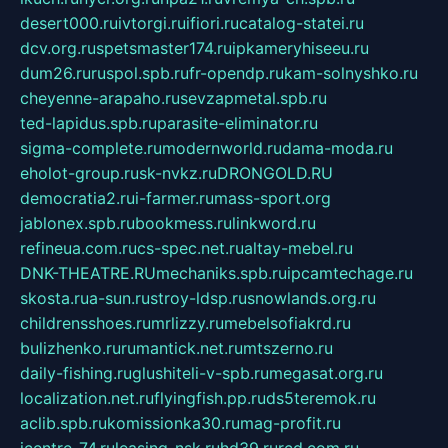
desert000.ru
ivtorgi.ru
ifiori.ru
catalog-statei.ru
dcv.org.ru
spetsmaster174.ru
ipkameryhiseeu.ru
dum26.ru
ruspol.spb.ru
fr-opendp.ru
kam-solnyshko.ru
cheyenne-arapaho.ru
sevzapmetal.spb.ru
ted-lapidus.spb.ru
parasite-eliminator.ru
sigma-complete.ru
modernworld.ru
dama-moda.ru
eholot-group.ru
sk-nvkz.ru
DRONGOLD.RU
democratia2.ru
i-farmer.ru
mass-sport.org
jablonex.spb.ru
bookmess.ru
linkword.ru
refineua.com.ru
cs-spec.net.ru
altay-mebel.ru
DNK-THEATRE.RU
mechaniks.spb.ru
ipcamtechage.ru
skosta.ru
a-sun.ru
stroy-ldsp.ru
snowlands.org.ru
childrensshoes.ru
mrlizzy.ru
mebelsofiakrd.ru
bulizhenko.ru
rumantick.net.ru
mtszerno.ru
daily-fishing.ru
glushiteli-v-spb.ru
megasat.org.ru
localization.net.ru
flyingfish.pp.ru
ds5teremok.ru
aclib.spb.ru
komissionka30.ru
mag-profit.ru