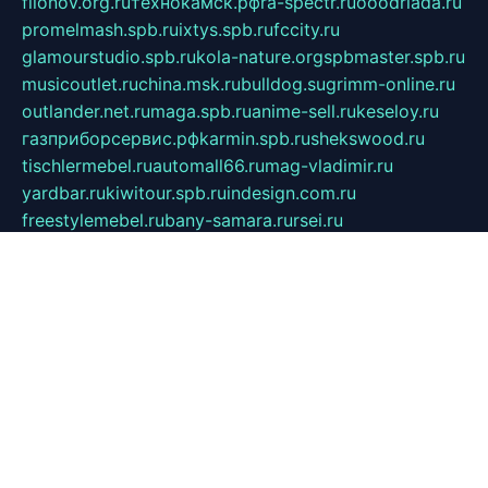
filonov.org.ru
технокамск.рф
ra-spectr.ru
ooodriada.ru
promelmash.spb.ru
ixtys.spb.ru
fccity.ru
glamourstudio.spb.ru
kola-nature.org
spbmaster.spb.ru
musicoutlet.ru
china.msk.ru
bulldog.su
grimm-online.ru
outlander.net.ru
maga.spb.ru
anime-sell.ru
keseloy.ru
газприборсервис.рф
karmin.spb.ru
shekswood.ru
tischlermebel.ru
automall66.ru
mag-vladimir.ru
yardbar.ru
kiwitour.spb.ru
indesign.com.ru
freestylemebel.ru
bany-samara.ru
rsei.ru
naidisvoyput.ru
mgsn-invest.ru
ipkamerasannce.ru
alicante-house.ru
ibelka74.ru
cozyhouse.info
vlkargalev-studio.ru
700mb.ru
figura-ufa.ru
alina-live.ru
belarusiannews.ru
womenknow.ru
dos-vniimk.ru
sega.net.ru
dv.net.ru
phenomenonsofhistory.com
telesputnik.net.ru
wall.pp.ru
pylesosroidmi.ru
gtc-clan.ru
cligs.ru
bibikazap.ru
popova.org.ru
netwhistler.spb.ru
bellvil.ru
bonzon.ru
iss-vladik.ru
defiparis.net.ru
las-gryzas.ru
amku.ru