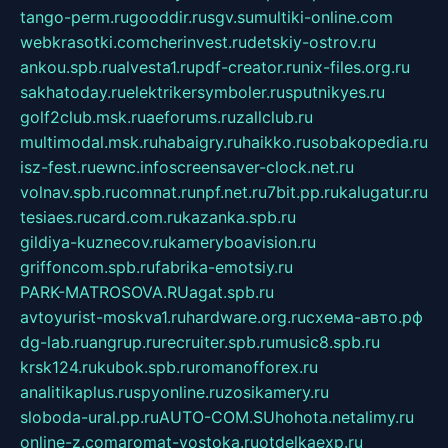
tango-perm.ru
gooddir.ru
sgv.su
multiki-online.com
webkrasotki.com
cherinvest.ru
detskiy-ostrov.ru
ankou.spb.ru
alvesta1.ru
pdf-creator.ru
nix-files.org.ru
sakhatoday.ru
elektrikersymboler.ru
sputnikyes.ru
golf2club.msk.ru
aeforums.ru
zallclub.ru
multimodal.msk.ru
habaigry.ru
haikko.ru
sobakopedia.ru
isz-fest.ru
ewnc.info
screensaver-clock.net.ru
volnav.spb.ru
comnat.ru
npf.net.ru
7bit.pp.ru
kalugatur.ru
tesiaes.ru
card.com.ru
kazanka.spb.ru
gildiya-kuznecov.ru
kameryboavision.ru
griffoncom.spb.ru
fabrika-emotsiy.ru
PARK-MATROSOVA.RU
agat.spb.ru
avtoyurist-moskva1.ru
hardware.org.ru
схема-авто.рф
dg-lab.ru
angrup.ru
recruiter.spb.ru
music8.spb.ru
krsk124.ru
kubok.spb.ru
romanofforex.ru
analitikaplus.ru
spyonline.ru
zosikamery.ru
sloboda-ural.pp.ru
AUTO-COM.SU
hohota.net
alimy.ru
online-z.com
aromat-vostoka.ru
otdelkaexp.ru