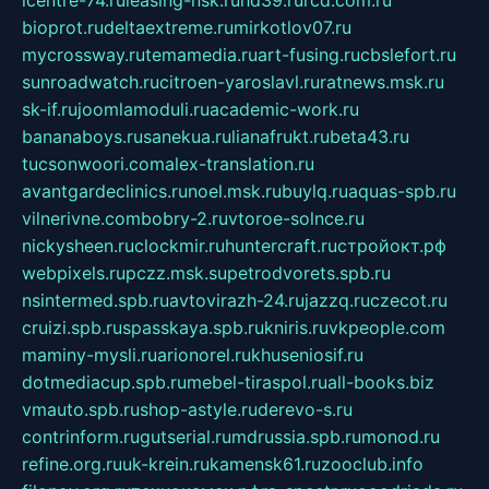
icentre-74.ru
leasing-nsk.ru
hd39.ru
rcd.com.ru
bioprot.ru
deltaextreme.ru
mirkotlov07.ru
mycrossway.ru
temamedia.ru
art-fusing.ru
cbslefort.ru
sunroadwatch.ru
citroen-yaroslavl.ru
ratnews.msk.ru
sk-if.ru
joomlamoduli.ru
academic-work.ru
bananaboys.ru
sanekua.ru
lianafrukt.ru
beta43.ru
tucsonwoori.com
alex-translation.ru
avantgardeclinics.ru
noel.msk.ru
buylq.ru
aquas-spb.ru
vilnerivne.com
bobry-2.ru
vtoroe-solnce.ru
nickysheen.ru
clockmir.ru
huntercraft.ru
стройокт.рф
webpixels.ru
pczz.msk.su
petrodvorets.spb.ru
nsintermed.spb.ru
avtovirazh-24.ru
jazzq.ru
czecot.ru
cruizi.spb.ru
spasskaya.spb.ru
kniris.ru
vkpeople.com
maminy-mysli.ru
arionorel.ru
khuseniosif.ru
dotmediacup.spb.ru
mebel-tiraspol.ru
all-books.biz
vmauto.spb.ru
shop-astyle.ru
derevo-s.ru
contrinform.ru
gutserial.ru
mdrussia.spb.ru
monod.ru
refine.org.ru
uk-krein.ru
kamensk61.ru
zooclub.info