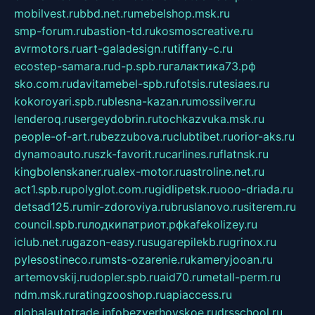
mobilvest.ru
bbd.net.ru
mebelshop.msk.ru
smp-forum.ru
bastion-td.ru
kosmoscreative.ru
avrmotors.ru
art-galadesign.ru
tiffany-c.ru
ecostep-samara.ru
d-p.spb.ru
галактика73.рф
sko.com.ru
davitamebel-spb.ru
fotsis.ru
tesiaes.ru
kokoroyari.spb.ru
blesna-kazan.ru
mossilver.ru
lenderoq.ru
sergeydobrin.ru
tochkazvuka.msk.ru
people-of-art.ru
bezzubova.ru
clubtibet.ru
orior-aks.ru
dynamoauto.ru
szk-favorit.ru
carlines.ru
flatnsk.ru
kingbolenskaner.ru
alex-motor.ru
astroline.net.ru
act1.spb.ru
polyglot.com.ru
gidlipetsk.ru
ooo-driada.ru
detsad125.ru
mir-zdoroviya.ru
bruslanovo.ru
siterem.ru
council.spb.ru
лодкипатриот.рф
kafekolizey.ru
iclub.net.ru
gazon-easy.ru
sugarepilekb.ru
grinox.ru
pylesostineco.ru
msts-ozarenie.ru
kameryjooan.ru
artemovskij.ru
dopler.spb.ru
aid70.ru
metall-perm.ru
ndm.msk.ru
ratingzooshop.ru
apiaccess.ru
globalautotrade.info
bezverhovskoe.ru
drsschool.ru