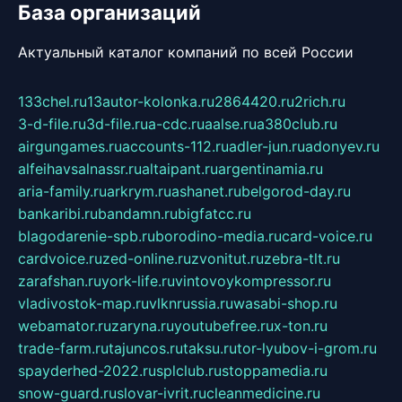
База организаций
Актуальный каталог компаний по всей России
133chel.ru
13autor-kolonka.ru
2864420.ru
2rich.ru
3-d-file.ru
3d-file.ru
a-cdc.ru
aalse.ru
a380club.ru
airgungames.ru
accounts-112.ru
adler-jun.ru
adonyev.ru
alfeihavsalnassr.ru
altaipant.ru
argentinamia.ru
aria-family.ru
arkrym.ru
ashanet.ru
belgorod-day.ru
bankaribi.ru
bandamn.ru
bigfatcc.ru
blagodarenie-spb.ru
borodino-media.ru
card-voice.ru
cardvoice.ru
zed-online.ru
zvonitut.ru
zebra-tlt.ru
zarafshan.ru
york-life.ru
vintovoykompressor.ru
vladivostok-map.ru
vlknrussia.ru
wasabi-shop.ru
webamator.ru
zaryna.ru
youtubefree.ru
x-ton.ru
trade-farm.ru
tajuncos.ru
taksu.ru
tor-lyubov-i-grom.ru
spayderhed-2022.ru
splclub.ru
stoppamedia.ru
snow-guard.ru
slovar-ivrit.ru
cleanmedicine.ru