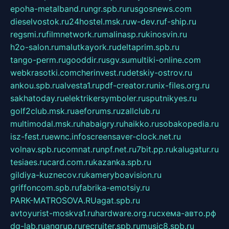
epoha-metalband.ru
ngr.spb.ru
rusgosnews.com
dieselvostok.ru
24hostel.msk.ru
w-dev.ru
f-ship.ru
regsmi.ru
filmnetwork.ru
malinasp.ru
kinosvin.ru
h2o-salon.ru
malutkayork.ru
deltaprim.spb.ru
tango-perm.ru
gooddir.ru
sgv.su
multiki-online.com
webkrasotki.com
cherinvest.ru
detskiy-ostrov.ru
ankou.spb.ru
alvesta1.ru
pdf-creator.ru
nix-files.org.ru
sakhatoday.ru
elektrikersymboler.ru
sputnikyes.ru
golf2club.msk.ru
aeforums.ru
zallclub.ru
multimodal.msk.ru
habaigry.ru
haikko.ru
sobakopedia.ru
isz-fest.ru
ewnc.info
screensaver-clock.net.ru
volnav.spb.ru
comnat.ru
npf.net.ru
7bit.pp.ru
kalugatur.ru
tesiaes.ru
card.com.ru
kazanka.spb.ru
gildiya-kuznecov.ru
kameryboavision.ru
griffoncom.spb.ru
fabrika-emotsiy.ru
PARK-MATROSOVA.RU
agat.spb.ru
avtoyurist-moskva1.ru
hardware.org.ru
схема-авто.рф
dg-lab.ru
angrup.ru
recruiter.spb.ru
music8.spb.ru