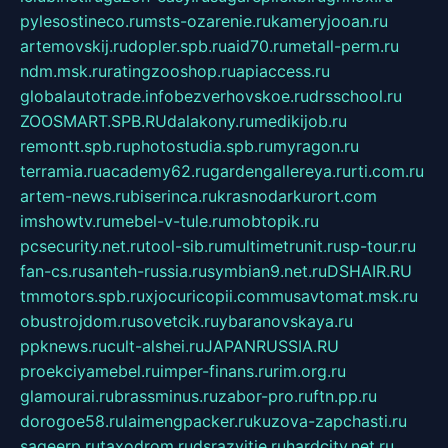
pylesostineco.ru
msts-ozarenie.ru
kameryjooan.ru
artemovskij.ru
dopler.spb.ru
aid70.ru
metall-perm.ru
ndm.msk.ru
ratingzooshop.ru
apiaccess.ru
globalautotrade.info
bezverhovskoe.ru
drsschool.ru
ZOOSMART.SPB.RU
dalakony.ru
medikijob.ru
remontt.spb.ru
photostudia.spb.ru
myragon.ru
terramia.ru
academy62.ru
gardengallereya.ru
rti.com.ru
artem-news.ru
biserinca.ru
krasnodarkurort.com
imshowtv.ru
mebel-v-tule.ru
mobtopik.ru
pcsecurity.net.ru
tool-sib.ru
multimetrunit.ru
sp-tour.ru
fan-cs.ru
santeh-russia.ru
symbian9.net.ru
DSHAIR.RU
tmmotors.spb.ru
xjocuricopii.com
musavtomat.msk.ru
obustrojdom.ru
sovetcik.ru
ybaranovskaya.ru
ppknews.ru
cult-alshei.ru
JAPANRUSSIA.RU
proekciyamebel.ru
imper-finans.ru
rim.org.ru
glamourai.ru
brassminus.ru
zabor-pro.ru
ftn.pp.ru
dorogoe58.ru
laimengpacker.ru
kuzova-zapchasti.ru
sageerp.ru
taxodrom.ru
dsrazvitie.ru
hardcity.net.ru