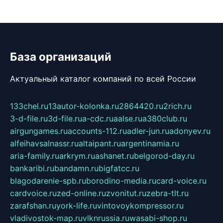
База организаций
Актуальный каталог компаний по всей России
133chel.ru
13autor-kolonka.ru
2864420.ru
2rich.ru
3-d-file.ru
3d-file.ru
a-cdc.ru
aalse.ru
a380club.ru
airgungames.ru
accounts-112.ru
adler-jun.ru
adonyev.ru
alfeihavsalnassr.ru
altaipant.ru
argentinamia.ru
aria-family.ru
arkrym.ru
ashanet.ru
belgorod-day.ru
bankaribi.ru
bandamn.ru
bigfatcc.ru
blagodarenie-spb.ru
borodino-media.ru
card-voice.ru
cardvoice.ru
zed-online.ru
zvonitut.ru
zebra-tlt.ru
zarafshan.ru
york-life.ru
vintovoykompressor.ru
vladivostok-map.ru
vlknrussia.ru
wasabi-shop.ru