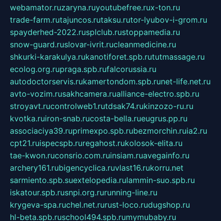
webamator.ru
zaryna.ru
youtubefree.ru
x-ton.ru
trade-farm.ru
tajuncos.ru
taksu.ru
tor-lyubov-i-grom.ru
spayderhed-2022.ru
splclub.ru
stoppamedia.ru
snow-guard.ru
slovar-ivrit.ru
cleanmedicine.ru
shkurki-karakulya.ru
kanotiforet.spb.ru
tutmassage.ru
ecolog.org.ru
praga.spb.ru
falcorussia.ru
autodoctorservis.ru
kamertondom.spb.ru
net-life.net.ru
avto-vozim.ru
sakhcamera.ru
alliance-electro.spb.ru
stroyavt.ru
controlweb1.ru
tdsak74.ru
kinzozo-ru.ru
kvotka.ru
iron-snab.ru
costa-bella.ru
eugrus.pp.ru
associaciya39.ru
primexpo.spb.ru
bezmorchin.ru
ia2.ru
cpt21.ru
ispecspb.ru
regahost.ru
kolosok-elita.ru
tae-kwon.ru
consrio.com.ru
insiam.ru
avegainfo.ru
archery161.ru
bigencyclica.ru
vlast16.ru
korru.net
sarmiento.spb.su
extelopedia.ru
lammin-suo.spb.ru
iskatour.spb.ru
snpi.org.ru
running-line.ru
krygeva-spa.ru
chel.net.ru
rust-loco.ru
dugshop.ru
hl-beta.spb.ru
school494.spb.ru
mymubaby.ru