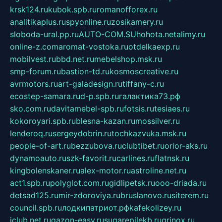
krsk124.ru
kubok.spb.ru
romanofforex.ru
analitikaplus.ru
spyonline.ru
zosikamery.ru
sloboda-ural.pp.ru
AUTO-COM.SU
hohota.net
alimy.ru
online-z.com
aromat-vostoka.ru
otdelkaexp.ru
mobilvest.ru
bbd.net.ru
mebelshop.msk.ru
smp-forum.ru
bastion-td.ru
kosmoscreative.ru
avrmotors.ru
art-galadesign.ru
tiffany-c.ru
ecostep-samara.ru
d-p.spb.ru
галактика73.рф
sko.com.ru
davitamebel-spb.ru
fotsis.ru
tesiaes.ru
kokoroyari.spb.ru
blesna-kazan.ru
mossilver.ru
lenderoq.ru
sergeydobrin.ru
tochkazvuka.msk.ru
people-of-art.ru
bezzubova.ru
clubtibet.ru
orior-aks.ru
dynamoauto.ru
szk-favorit.ru
carlines.ru
flatnsk.ru
kingbolenskaner.ru
alex-motor.ru
astroline.net.ru
act1.spb.ru
polyglot.com.ru
gidlipetsk.ru
ooo-driada.ru
detsad125.ru
mir-zdoroviya.ru
bruslanovo.ru
siterem.ru
council.spb.ru
лодкипатриот.рф
kafekolizey.ru
iclub.net.ru
gazon-easy.ru
sugarepilekb.ru
grinox.ru