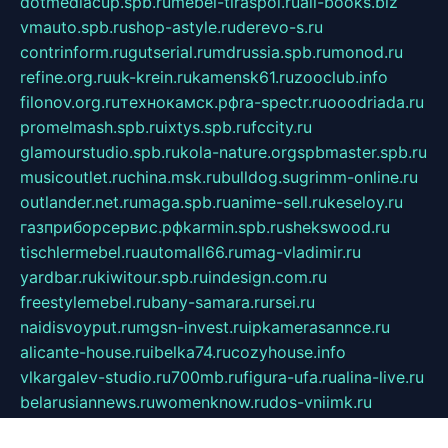
dotmediacup.spb.ru
mebel-tiraspol.ru
all-books.biz
vmauto.spb.ru
shop-astyle.ru
derevo-s.ru
contrinform.ru
gutserial.ru
mdrussia.spb.ru
monod.ru
refine.org.ru
uk-krein.ru
kamensk61.ru
zooclub.info
filonov.org.ru
технокамск.рф
ra-spectr.ru
ooodriada.ru
promelmash.spb.ru
ixtys.spb.ru
fccity.ru
glamourstudio.spb.ru
kola-nature.org
spbmaster.spb.ru
musicoutlet.ru
china.msk.ru
bulldog.su
grimm-online.ru
outlander.net.ru
maga.spb.ru
anime-sell.ru
keseloy.ru
газприборсервис.рф
karmin.spb.ru
shekswood.ru
tischlermebel.ru
automall66.ru
mag-vladimir.ru
yardbar.ru
kiwitour.spb.ru
indesign.com.ru
freestylemebel.ru
bany-samara.ru
rsei.ru
naidisvoyput.ru
mgsn-invest.ru
ipkamerasannce.ru
alicante-house.ru
ibelka74.ru
cozyhouse.info
vlkargalev-studio.ru
700mb.ru
figura-ufa.ru
alina-live.ru
belarusiannews.ru
womenknow.ru
dos-vniimk.ru
sega.net.ru
dv.net.ru
phenomenonsofhistory.com