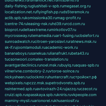
bulizhenko.ru
rumantick.net.ru
mtszerno.ru
daily-fishing.ru
glushiteli-v-spb.ru
megasat.org.ru
localization.net.ru
flyingfish.pp.ru
ds5teremok.ru
aclib.spb.ru
komissionka30.ru
mag-profit.ru
icentre-74.ru
leasing-nsk.ru
hd39.ru
rcd.com.ru
bioprot.ru
deltaextreme.ru
mirkotlov07.ru
mycrossway.ru
temamedia.ru
art-fusing.ru
cbslefort.ru
sunroadwatch.ru
citroen-yaroslavl.ru
ratnews.msk.ru
sk-if.ru
joomlamoduli.ru
academic-work.ru
bananaboys.ru
sanekua.ru
lianafrukt.ru
beta43.ru
tucsonwoori.com
alex-translation.ru
avantgardeclinics.ru
noel.msk.ru
buylq.ru
aquas-spb.ru
vilnerivne.com
bobry-2.ru
vtoroe-solnce.ru
nickysheen.ru
clockmir.ru
huntercraft.ru
стройокт.рф
webpixels.ru
pczz.msk.su
petrodvorets.spb.ru
nsintermed.spb.ru
avtovirazh-24.ru
jazzq.ru
czecot.ru
cruizi.spb.ru
spasskaya.spb.ru
kniris.ru
vkpeople.com
maminy-mysli.ru
arionorel.ru
khuseniosif.ru