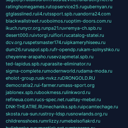
ratinghomegames.ru
topservice25.ru
gubernyan.ru
gtglasslined.ru
ii4.ru
tssport.spb.ru
andorra24.com
blackwallstreet.ru
oboimos.ru
optim-doors.com.ru
ikuch.ru
nycr.org.ru
npa21.ru
vremya-ch.spb.ru
desert000.ru
ivtorgi.ru
ifiori.ru
catalog-statei.ru
dcv.org.ru
spetsmaster174.ru
ipkameryhiseeu.ru
dum26.ru
ruspol.spb.ru
fr-opendp.ru
kam-solnyshko.ru
cheyenne-arapaho.ru
sevzapmetal.spb.ru
ted-lapidus.spb.ru
parasite-eliminator.ru
sigma-complete.ru
modernworld.ru
dama-moda.ru
eholot-group.ru
sk-nvkz.ru
DRONGOLD.RU
democratia2.ru
i-farmer.ru
mass-sport.org
jablonex.spb.ru
bookmess.ru
linkword.ru
refineua.com.ru
cs-spec.net.ru
altay-mebel.ru
DNK-THEATRE.RU
mechaniks.spb.ru
ipcamtechage.ru
skosta.ru
a-sun.ru
stroy-ldsp.ru
snowlands.org.ru
childrensshoes.ru
mrlizzy.ru
mebelsofiakrd.ru