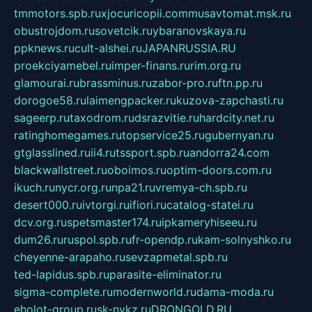
tmmotors.spb.ru
xjocuricopii.com
musavtomat.msk.ru
obustrojdom.ru
sovetcik.ru
ybaranovskaya.ru
ppknews.ru
cult-alshei.ru
JAPANRUSSIA.RU
proekciyamebel.ru
imper-finans.ru
rim.org.ru
glamourai.ru
brassminus.ru
zabor-pro.ru
ftn.pp.ru
dorogoe58.ru
laimengpacker.ru
kuzova-zapchasti.ru
sageerp.ru
taxodrom.ru
dsrazvitie.ru
hardcity.net.ru
ratinghomegames.ru
topservice25.ru
gubernyan.ru
gtglasslined.ru
ii4.ru
tssport.spb.ru
andorra24.com
blackwallstreet.ru
oboimos.ru
optim-doors.com.ru
ikuch.ru
nycr.org.ru
npa21.ru
vremya-ch.spb.ru
desert000.ru
ivtorgi.ru
ifiori.ru
catalog-statei.ru
dcv.org.ru
spetsmaster174.ru
ipkameryhiseeu.ru
dum26.ru
ruspol.spb.ru
fr-opendp.ru
kam-solnyshko.ru
cheyenne-arapaho.ru
sevzapmetal.spb.ru
ted-lapidus.spb.ru
parasite-eliminator.ru
sigma-complete.ru
modernworld.ru
dama-moda.ru
eholot-group.ru
sk-nvkz.ru
DRONGOLD.RU