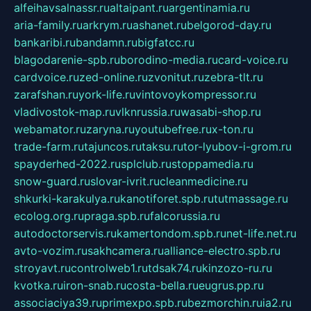
alfeihavsalnassr.ru
altaipant.ru
argentinamia.ru
aria-family.ru
arkrym.ru
ashanet.ru
belgorod-day.ru
bankaribi.ru
bandamn.ru
bigfatcc.ru
blagodarenie-spb.ru
borodino-media.ru
card-voice.ru
cardvoice.ru
zed-online.ru
zvonitut.ru
zebra-tlt.ru
zarafshan.ru
york-life.ru
vintovoykompressor.ru
vladivostok-map.ru
vlknrussia.ru
wasabi-shop.ru
webamator.ru
zaryna.ru
youtubefree.ru
x-ton.ru
trade-farm.ru
tajuncos.ru
taksu.ru
tor-lyubov-i-grom.ru
spayderhed-2022.ru
splclub.ru
stoppamedia.ru
snow-guard.ru
slovar-ivrit.ru
cleanmedicine.ru
shkurki-karakulya.ru
kanotiforet.spb.ru
tutmassage.ru
ecolog.org.ru
praga.spb.ru
falcorussia.ru
autodoctorservis.ru
kamertondom.spb.ru
net-life.net.ru
avto-vozim.ru
sakhcamera.ru
alliance-electro.spb.ru
stroyavt.ru
controlweb1.ru
tdsak74.ru
kinzozo-ru.ru
kvotka.ru
iron-snab.ru
costa-bella.ru
eugrus.pp.ru
associaciya39.ru
primexpo.spb.ru
bezmorchin.ru
ia2.ru