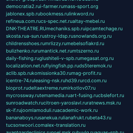
democratia2.ru
i-farmer.ru
mass-sport.org
jablonex.spb.ru
bookmess.ru
linkword.ru
refineua.com.ru
cs-spec.net.ru
altay-mebel.ru
DNK-THEATRE.RU
mechaniks.spb.ru
ipcamtechage.ru
skosta.ru
a-sun.ru
stroy-ldsp.ru
snowlands.org.ru
childrensshoes.ru
mrlizzy.ru
mebelsofiakrd.ru
bulizhenko.ru
rumantick.net.ru
mtszerno.ru
daily-fishing.ru
glushiteli-v-spb.ru
megasat.org.ru
localization.net.ru
flyingfish.pp.ru
ds5teremok.ru
aclib.spb.ru
komissionka30.ru
mag-profit.ru
icentre-74.ru
leasing-nsk.ru
hd39.ru
rcd.com.ru
bioprot.ru
deltaextreme.ru
mirkotlov07.ru
mycrossway.ru
temamedia.ru
art-fusing.ru
cbslefort.ru
sunroadwatch.ru
citroen-yaroslavl.ru
ratnews.msk.ru
sk-if.ru
joomlamoduli.ru
academic-work.ru
bananaboys.ru
sanekua.ru
lianafrukt.ru
beta43.ru
tucsonwoori.com
alex-translation.ru
avantgardeclinics.ru
noel.msk.ru
buylq.ru
aquas-spb.ru