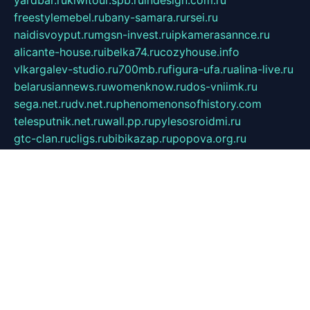
yardbar.ru
kiwitour.spb.ru
indesign.com.ru
freestylemebel.ru
bany-samara.ru
rsei.ru
naidisvoyput.ru
mgsn-invest.ru
ipkamerasannce.ru
alicante-house.ru
ibelka74.ru
cozyhouse.info
vlkargalev-studio.ru
700mb.ru
figura-ufa.ru
alina-live.ru
belarusiannews.ru
womenknow.ru
dos-vniimk.ru
sega.net.ru
dv.net.ru
phenomenonsofhistory.com
telesputnik.net.ru
wall.pp.ru
pylesosroidmi.ru
gtc-clan.ru
cligs.ru
bibikazap.ru
popova.org.ru
netwhistler.spb.ru
bellvil.ru
bonzon.ru
iss-vladik.ru
defiparis.net.ru
las-gryzas.ru
amku.ru
electednews.spb.ru
feather.org.ru
spar72.ru
tankiigri.ru
dominus.com.ru
ibtree.ru
sanykool.pp.ru
unixlib.org.ru
menatep.spb.ru
gartenterrassen.ru
printeka.ru
skvozilka.com.ru
parkovka-pub.ru
lovemobi.ru
art-ru.ru
emulatorz.com.ru
alucomp.com.ru
tatforum.com.ru
alternativa-profi.ru
dermakler.ru
artsurvey.ru
aredir.ru
khimspas.ru
centr-maxi.ru
2018r.ru