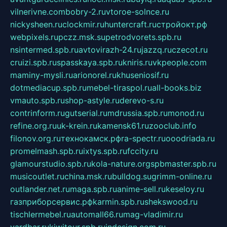
vilnerivne.com
bobry-2.ru
vtoroe-solnce.ru
nickysheen.ru
clockmir.ru
huntercraft.ru
стройокт.рф
webpixels.ru
pczz.msk.su
petrodvorets.spb.ru
nsintermed.spb.ru
avtovirazh-24.ru
jazzq.ru
czecot.ru
cruizi.spb.ru
spasskaya.spb.ru
kniris.ru
vkpeople.com
maminy-mysli.ru
arionorel.ru
khuseniosif.ru
dotmediacup.spb.ru
mebel-tiraspol.ru
all-books.biz
vmauto.spb.ru
shop-astyle.ru
derevo-s.ru
contrinform.ru
gutserial.ru
mdrussia.spb.ru
monod.ru
refine.org.ru
uk-krein.ru
kamensk61.ru
zooclub.info
filonov.org.ru
технокамск.рф
ra-spectr.ru
ooodriada.ru
promelmash.spb.ru
ixtys.spb.ru
fccity.ru
glamourstudio.spb.ru
kola-nature.org
spbmaster.spb.ru
musicoutlet.ru
china.msk.ru
bulldog.su
grimm-online.ru
outlander.net.ru
maga.spb.ru
anime-sell.ru
keseloy.ru
газприборсервис.рф
karmin.spb.ru
shekswood.ru
tischlermebel.ru
automall66.ru
mag-vladimir.ru