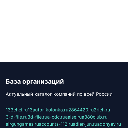
База организаций
Актуальный каталог компаний по всей России
133chel.ru
13autor-kolonka.ru
2864420.ru
2rich.ru
3-d-file.ru
3d-file.ru
a-cdc.ru
aalse.ru
a380club.ru
airgungames.ru
accounts-112.ru
adler-jun.ru
adonyev.ru