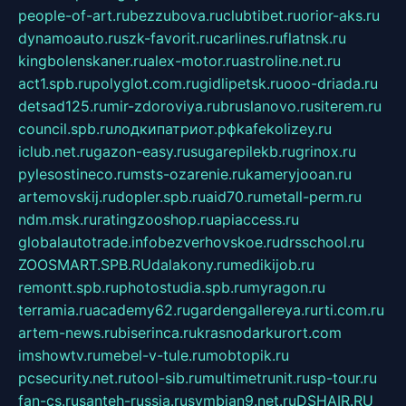
people-of-art.ru
bezzubova.ru
clubtibet.ru
orior-aks.ru
dynamoauto.ru
szk-favorit.ru
carlines.ru
flatnsk.ru
kingbolenskaner.ru
alex-motor.ru
astroline.net.ru
act1.spb.ru
polyglot.com.ru
gidlipetsk.ru
ooo-driada.ru
detsad125.ru
mir-zdoroviya.ru
bruslanovo.ru
siterem.ru
council.spb.ru
лодкипатриот.рф
kafekolizey.ru
iclub.net.ru
gazon-easy.ru
sugarepilekb.ru
grinox.ru
pylesostineco.ru
msts-ozarenie.ru
kameryjooan.ru
artemovskij.ru
dopler.spb.ru
aid70.ru
metall-perm.ru
ndm.msk.ru
ratingzooshop.ru
apiaccess.ru
globalautotrade.info
bezverhovskoe.ru
drsschool.ru
ZOOSMART.SPB.RU
dalakony.ru
medikijob.ru
remontt.spb.ru
photostudia.spb.ru
myragon.ru
terramia.ru
academy62.ru
gardengallereya.ru
rti.com.ru
artem-news.ru
biserinca.ru
krasnodarkurort.com
imshowtv.ru
mebel-v-tule.ru
mobtopik.ru
pcsecurity.net.ru
tool-sib.ru
multimetrunit.ru
sp-tour.ru
fan-cs.ru
santeh-russia.ru
symbian9.net.ru
DSHAIR.RU