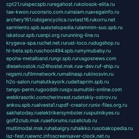
cpt21.ru
ispecspb.ru
regahost.ru
kolosok-elita.ru
tae-kwon.ru
consrio.com.ru
insiam.ru
avegainfo.ru
archery161.ru
bigencyclica.ru
vlast16.ru
korru.net
sarmiento.spb.su
extelopedia.ru
lammin-suo.spb.ru
iskatour.spb.ru
snpi.org.ru
running-line.ru
krygeva-spa.ru
chel.net.ru
rust-loco.ru
dugshop.ru
hl-beta.spb.ru
school494.spb.ru
mymubaby.ru
epoha-metalband.ru
ngr.spb.ru
rusgosnews.com
dieselvostok.ru
24hostel.msk.ru
w-dev.ru
f-ship.ru
regsmi.ru
filmnetwork.ru
malinasp.ru
kinosvin.ru
h2o-salon.ru
malutkayork.ru
deltaprim.spb.ru
tango-perm.ru
gooddir.ru
sgv.su
multiki-online.com
webkrasotki.com
cherinvest.ru
detskiy-ostrov.ru
ankou.spb.ru
alvesta1.ru
pdf-creator.ru
nix-files.org.ru
sakhatoday.ru
elektrikersymboler.ru
sputnikyes.ru
golf2club.msk.ru
aeforums.ru
zallclub.ru
multimodal.msk.ru
habaigry.ru
haikko.ru
sobakopedia.ru
isz-fest.ru
ewnc.info
screensaver-clock.net.ru