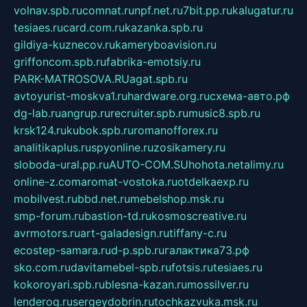
volnav.spb.ru
comnat.ru
npf.net.ru
7bit.pp.ru
kalugatur.ru
tesiaes.ru
card.com.ru
kazanka.spb.ru
gildiya-kuznecov.ru
kameryboavision.ru
griffoncom.spb.ru
fabrika-emotsiy.ru
PARK-MATROSOVA.RU
agat.spb.ru
avtoyurist-moskva1.ru
hardware.org.ru
схема-авто.рф
dg-lab.ru
angrup.ru
recruiter.spb.ru
music8.spb.ru
krsk124.ru
kubok.spb.ru
romanofforex.ru
analitikaplus.ru
spyonline.ru
zosikamery.ru
sloboda-ural.pp.ru
AUTO-COM.SU
hohota.net
alimy.ru
online-z.com
aromat-vostoka.ru
otdelkaexp.ru
mobilvest.ru
bbd.net.ru
mebelshop.msk.ru
smp-forum.ru
bastion-td.ru
kosmoscreative.ru
avrmotors.ru
art-galadesign.ru
tiffany-c.ru
ecostep-samara.ru
d-p.spb.ru
галактика73.рф
sko.com.ru
davitamebel-spb.ru
fotsis.ru
tesiaes.ru
kokoroyari.spb.ru
blesna-kazan.ru
mossilver.ru
lenderoq.ru
sergeydobrin.ru
tochkazvuka.msk.ru