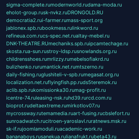
sigma-complete.ru
modernworld.ru
dama-moda.ru
eholot-group.ru
sk-nvkz.ru
DRONGOLD.RU
democratia2.ru
i-farmer.ru
mass-sport.org
jablonex.spb.ru
bookmess.ru
linkword.ru
refineua.com.ru
cs-spec.net.ru
altay-mebel.ru
DNK-THEATRE.RU
mechaniks.spb.ru
ipcamtechage.ru
skosta.ru
a-sun.ru
stroy-ldsp.ru
snowlands.org.ru
childrensshoes.ru
mrlizzy.ru
mebelsofiakrd.ru
bulizhenko.ru
rumantick.net.ru
mtszerno.ru
daily-fishing.ru
glushiteli-v-spb.ru
megasat.org.ru
localization.net.ru
flyingfish.pp.ru
ds5teremok.ru
aclib.spb.ru
komissionka30.ru
mag-profit.ru
icentre-74.ru
leasing-nsk.ru
hd39.ru
rcd.com.ru
bioprot.ru
deltaextreme.ru
mirkotlov07.ru
mycrossway.ru
temamedia.ru
art-fusing.ru
cbslefort.ru
sunroadwatch.ru
citroen-yaroslavl.ru
ratnews.msk.ru
sk-if.ru
joomlamoduli.ru
academic-work.ru
bananaboys.ru
sanekua.ru
lianafrukt.ru
beta43.ru