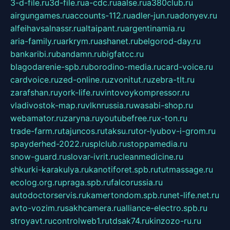
3-d-file.ru
3d-file.ru
a-cdc.ru
aalse.ru
a380club.ru
airgungames.ru
accounts-112.ru
adler-jun.ru
adonyev.ru
alfeihavsalnassr.ru
altaipant.ru
argentinamia.ru
aria-family.ru
arkrym.ru
ashanet.ru
belgorod-day.ru
bankaribi.ru
bandamn.ru
bigfatcc.ru
blagodarenie-spb.ru
borodino-media.ru
card-voice.ru
cardvoice.ru
zed-online.ru
zvonitut.ru
zebra-tlt.ru
zarafshan.ru
york-life.ru
vintovoykompressor.ru
vladivostok-map.ru
vlknrussia.ru
wasabi-shop.ru
webamator.ru
zaryna.ru
youtubefree.ru
x-ton.ru
trade-farm.ru
tajuncos.ru
taksu.ru
tor-lyubov-i-grom.ru
spayderhed-2022.ru
splclub.ru
stoppamedia.ru
snow-guard.ru
slovar-ivrit.ru
cleanmedicine.ru
shkurki-karakulya.ru
kanotiforet.spb.ru
tutmassage.ru
ecolog.org.ru
praga.spb.ru
falcorussia.ru
autodoctorservis.ru
kamertondom.spb.ru
net-life.net.ru
avto-vozim.ru
sakhcamera.ru
alliance-electro.spb.ru
stroyavt.ru
controlweb1.ru
tdsak74.ru
kinzozo-ru.ru