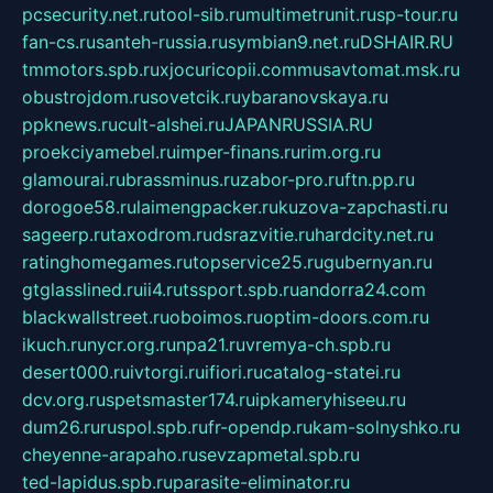
pcsecurity.net.ru
tool-sib.ru
multimetrunit.ru
sp-tour.ru
fan-cs.ru
santeh-russia.ru
symbian9.net.ru
DSHAIR.RU
tmmotors.spb.ru
xjocuricopii.com
musavtomat.msk.ru
obustrojdom.ru
sovetcik.ru
ybaranovskaya.ru
ppknews.ru
cult-alshei.ru
JAPANRUSSIA.RU
proekciyamebel.ru
imper-finans.ru
rim.org.ru
glamourai.ru
brassminus.ru
zabor-pro.ru
ftn.pp.ru
dorogoe58.ru
laimengpacker.ru
kuzova-zapchasti.ru
sageerp.ru
taxodrom.ru
dsrazvitie.ru
hardcity.net.ru
ratinghomegames.ru
topservice25.ru
gubernyan.ru
gtglasslined.ru
ii4.ru
tssport.spb.ru
andorra24.com
blackwallstreet.ru
oboimos.ru
optim-doors.com.ru
ikuch.ru
nycr.org.ru
npa21.ru
vremya-ch.spb.ru
desert000.ru
ivtorgi.ru
ifiori.ru
catalog-statei.ru
dcv.org.ru
spetsmaster174.ru
ipkameryhiseeu.ru
dum26.ru
ruspol.spb.ru
fr-opendp.ru
kam-solnyshko.ru
cheyenne-arapaho.ru
sevzapmetal.spb.ru
ted-lapidus.spb.ru
parasite-eliminator.ru