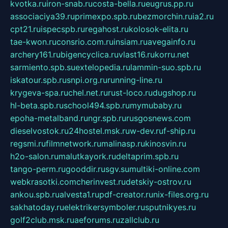
kvotka.ru
iron-snab.ru
costa-bella.ru
eugrus.pp.ru
associaciya39.ru
primexpo.spb.ru
bezmorchin.ru
ia2.ru
cpt21.ru
ispecspb.ru
regahost.ru
kolosok-elita.ru
tae-kwon.ru
consrio.com.ru
insiam.ru
avegainfo.ru
archery161.ru
bigencyclica.ru
vlast16.ru
korru.net
sarmiento.spb.su
extelopedia.ru
lammin-suo.spb.ru
iskatour.spb.ru
snpi.org.ru
running-line.ru
krygeva-spa.ru
chel.net.ru
rust-loco.ru
dugshop.ru
hl-beta.spb.ru
school494.spb.ru
mymubaby.ru
epoha-metalband.ru
ngr.spb.ru
rusgosnews.com
dieselvostok.ru
24hostel.msk.ru
w-dev.ru
f-ship.ru
regsmi.ru
filmnetwork.ru
malinasp.ru
kinosvin.ru
h2o-salon.ru
malutkayork.ru
deltaprim.spb.ru
tango-perm.ru
gooddir.ru
sgv.su
multiki-online.com
webkrasotki.com
cherinvest.ru
detskiy-ostrov.ru
ankou.spb.ru
alvesta1.ru
pdf-creator.ru
nix-files.org.ru
sakhatoday.ru
elektrikersymboler.ru
sputnikyes.ru
golf2club.msk.ru
aeforums.ru
zallclub.ru