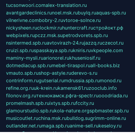
tucsonwoori.com
alex-translation.ru
avantgardeclinics.ru
noel.msk.ru
buylq.ru
aquas-spb.ru
vilnerivne.com
bobry-2.ru
vtoroe-solnce.ru
nickysheen.ru
clockmir.ru
huntercraft.ru
стройокт.рф
webpixels.ru
pczz.msk.su
petrodvorets.spb.ru
nsintermed.spb.ru
avtovirazh-24.ru
jazzq.ru
czecot.ru
cruizi.spb.ru
spasskaya.spb.ru
kniris.ru
vkpeople.com
maminy-mysli.ru
arionorel.ru
khuseniosif.ru
dotmediacup.spb.ru
mebel-tiraspol.ru
all-books.biz
vmauto.spb.ru
shop-astyle.ru
derevo-s.ru
contrinform.ru
gutserial.ru
mdrussia.spb.ru
monod.ru
refine.org.ru
uk-krein.ru
kamensk61.ru
zooclub.info
filonov.org.ru
технокамск.рф
ra-spectr.ru
ooodriada.ru
promelmash.spb.ru
ixtys.spb.ru
fccity.ru
glamourstudio.spb.ru
kola-nature.org
spbmaster.spb.ru
musicoutlet.ru
china.msk.ru
bulldog.su
grimm-online.ru
outlander.net.ru
maga.spb.ru
anime-sell.ru
keseloy.ru
газприборсервис.рф
karmin.spb.ru
shekswood.ru