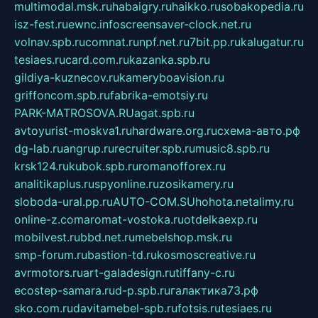
multimodal.msk.ru
habaigry.ru
haikko.ru
sobakopedia.ru
isz-fest.ru
ewnc.info
screensaver-clock.net.ru
volnav.spb.ru
comnat.ru
npf.net.ru
7bit.pp.ru
kalugatur.ru
tesiaes.ru
card.com.ru
kazanka.spb.ru
gildiya-kuznecov.ru
kameryboavision.ru
griffoncom.spb.ru
fabrika-emotsiy.ru
PARK-MATROSOVA.RU
agat.spb.ru
avtoyurist-moskva1.ru
hardware.org.ru
схема-авто.рф
dg-lab.ru
angrup.ru
recruiter.spb.ru
music8.spb.ru
krsk124.ru
kubok.spb.ru
romanofforex.ru
analitikaplus.ru
spyonline.ru
zosikamery.ru
sloboda-ural.pp.ru
AUTO-COM.SU
hohota.net
alimy.ru
online-z.com
aromat-vostoka.ru
otdelkaexp.ru
mobilvest.ru
bbd.net.ru
mebelshop.msk.ru
smp-forum.ru
bastion-td.ru
kosmoscreative.ru
avrmotors.ru
art-galadesign.ru
tiffany-c.ru
ecostep-samara.ru
d-p.spb.ru
галактика73.рф
sko.com.ru
davitamebel-spb.ru
fotsis.ru
tesiaes.ru