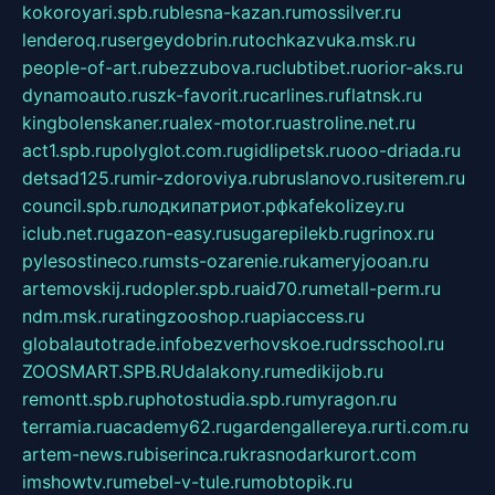
kokoroyari.spb.ru
blesna-kazan.ru
mossilver.ru
lenderoq.ru
sergeydobrin.ru
tochkazvuka.msk.ru
people-of-art.ru
bezzubova.ru
clubtibet.ru
orior-aks.ru
dynamoauto.ru
szk-favorit.ru
carlines.ru
flatnsk.ru
kingbolenskaner.ru
alex-motor.ru
astroline.net.ru
act1.spb.ru
polyglot.com.ru
gidlipetsk.ru
ooo-driada.ru
detsad125.ru
mir-zdoroviya.ru
bruslanovo.ru
siterem.ru
council.spb.ru
лодкипатриот.рф
kafekolizey.ru
iclub.net.ru
gazon-easy.ru
sugarepilekb.ru
grinox.ru
pylesostineco.ru
msts-ozarenie.ru
kameryjooan.ru
artemovskij.ru
dopler.spb.ru
aid70.ru
metall-perm.ru
ndm.msk.ru
ratingzooshop.ru
apiaccess.ru
globalautotrade.info
bezverhovskoe.ru
drsschool.ru
ZOOSMART.SPB.RU
dalakony.ru
medikijob.ru
remontt.spb.ru
photostudia.spb.ru
myragon.ru
terramia.ru
academy62.ru
gardengallereya.ru
rti.com.ru
artem-news.ru
biserinca.ru
krasnodarkurort.com
imshowtv.ru
mebel-v-tule.ru
mobtopik.ru