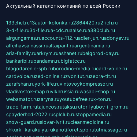
Актуальный каталог компаний по всей России
133chel.ru
13autor-kolonka.ru
2864420.ru
2rich.ru
3-d-file.ru
3d-file.ru
a-cdc.ru
aalse.ru
a380club.ru
airgungames.ru
accounts-112.ru
adler-jun.ru
adonyev.ru
alfeihavsalnassr.ru
altaipant.ru
argentinamia.ru
aria-family.ru
arkrym.ru
ashanet.ru
belgorod-day.ru
bankaribi.ru
bandamn.ru
bigfatcc.ru
blagodarenie-spb.ru
borodino-media.ru
card-voice.ru
cardvoice.ru
zed-online.ru
zvonitut.ru
zebra-tlt.ru
zarafshan.ru
york-life.ru
vintovoykompressor.ru
vladivostok-map.ru
vlknrussia.ru
wasabi-shop.ru
webamator.ru
zaryna.ru
youtubefree.ru
x-ton.ru
trade-farm.ru
tajuncos.ru
taksu.ru
tor-lyubov-i-grom.ru
spayderhed-2022.ru
splclub.ru
stoppamedia.ru
snow-guard.ru
slovar-ivrit.ru
cleanmedicine.ru
shkurki-karakulya.ru
kanotiforet.spb.ru
tutmassage.ru