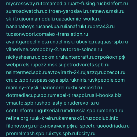
mycrossway.ru
temamedia.ru
art-fusing.ru
cbslefort.ru
sunroadwatch.ru
citroen-yaroslavl.ru
ratnews.msk.ru
sk-if.ru
joomlamoduli.ru
academic-work.ru
bananaboys.ru
sanekua.ru
lianafrukt.ru
beta43.ru
tucsonwoori.com
alex-translation.ru
avantgardeclinics.ru
noel.msk.ru
buylq.ru
aquas-spb.ru
vilnerivne.com
bobry-2.ru
vtoroe-solnce.ru
nickysheen.ru
clockmir.ru
huntercraft.ru
стройокт.рф
webpixels.ru
pczz.msk.su
petrodvorets.spb.ru
nsintermed.spb.ru
avtovirazh-24.ru
jazzq.ru
czecot.ru
cruizi.spb.ru
spasskaya.spb.ru
kniris.ru
vkpeople.com
maminy-mysli.ru
arionorel.ru
khuseniosif.ru
dotmediacup.spb.ru
mebel-tiraspol.ru
all-books.biz
vmauto.spb.ru
shop-astyle.ru
derevo-s.ru
contrinform.ru
gutserial.ru
mdrussia.spb.ru
monod.ru
refine.org.ru
uk-krein.ru
kamensk61.ru
zooclub.info
filonov.org.ru
технокамск.рф
ra-spectr.ru
ooodriada.ru
promelmash.spb.ru
ixtys.spb.ru
fccity.ru