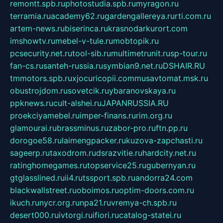
remontt.spb.ru
photostudia.spb.ru
myragon.ru
terramia.ru
academy62.ru
gardengallereya.ru
rti.com.ru
artem-news.ru
biserinca.ru
krasnodarkurort.com
imshowtv.ru
mebel-v-tule.ru
mobtopik.ru
pcsecurity.net.ru
tool-sib.ru
multimetrunit.ru
sp-tour.ru
fan-cs.ru
santeh-russia.ru
symbian9.net.ru
DSHAIR.RU
tmmotors.spb.ru
xjocuricopii.com
musavtomat.msk.ru
obustrojdom.ru
sovetcik.ru
ybaranovskaya.ru
ppknews.ru
cult-alshei.ru
JAPANRUSSIA.RU
proekciyamebel.ru
imper-finans.ru
rim.org.ru
glamourai.ru
brassminus.ru
zabor-pro.ru
ftn.pp.ru
dorogoe58.ru
laimengpacker.ru
kuzova-zapchasti.ru
sageerp.ru
taxodrom.ru
dsrazvitie.ru
hardcity.net.ru
ratinghomegames.ru
topservice25.ru
gubernyan.ru
gtglasslined.ru
ii4.ru
tssport.spb.ru
andorra24.com
blackwallstreet.ru
oboimos.ru
optim-doors.com.ru
ikuch.ru
nycr.org.ru
npa21.ru
vremya-ch.spb.ru
desert000.ru
ivtorgi.ru
ifiori.ru
catalog-statei.ru