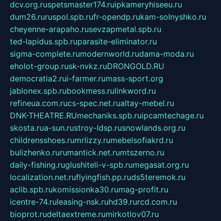
dcv.org.ru
spetsmaster174.ru
ipkameryhiseeu.ru
dum26.ru
ruspol.spb.ru
fr-opendp.ru
kam-solnyshko.ru
cheyenne-arapaho.ru
sevzapmetal.spb.ru
ted-lapidus.spb.ru
parasite-eliminator.ru
sigma-complete.ru
modernworld.ru
dama-moda.ru
eholot-group.ru
sk-nvkz.ru
DRONGOLD.RU
democratia2.ru
i-farmer.ru
mass-sport.org
jablonex.spb.ru
bookmess.ru
linkword.ru
refineua.com.ru
cs-spec.net.ru
altay-mebel.ru
DNK-THEATRE.RU
mechaniks.spb.ru
ipcamtechage.ru
skosta.ru
a-sun.ru
stroy-ldsp.ru
snowlands.org.ru
childrensshoes.ru
mrlizzy.ru
mebelsofiakrd.ru
bulizhenko.ru
rumantick.net.ru
mtszerno.ru
daily-fishing.ru
glushiteli-v-spb.ru
megasat.org.ru
localization.net.ru
flyingfish.pp.ru
ds5teremok.ru
aclib.spb.ru
komissionka30.ru
mag-profit.ru
icentre-74.ru
leasing-nsk.ru
hd39.ru
rcd.com.ru
bioprot.ru
deltaextreme.ru
mirkotlov07.ru