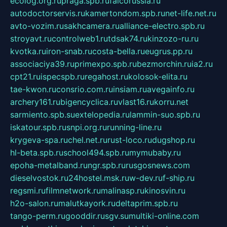
ecolog.org.ru
praga.spb.ru
falcorussia.ru
autodoctorservis.ru
kamertondom.spb.ru
net-life.net.ru
avto-vozim.ru
sakhcamera.ru
alliance-electro.spb.ru
stroyavt.ru
controlweb1.ru
tdsak74.ru
kinzozo-ru.ru
kvotka.ru
iron-snab.ru
costa-bella.ru
eugrus.pp.ru
associaciya39.ru
primexpo.spb.ru
bezmorchin.ru
ia2.ru
cpt21.ru
ispecspb.ru
regahost.ru
kolosok-elita.ru
tae-kwon.ru
consrio.com.ru
insiam.ru
avegainfo.ru
archery161.ru
bigencyclica.ru
vlast16.ru
korru.net
sarmiento.spb.su
extelopedia.ru
lammin-suo.spb.ru
iskatour.spb.ru
snpi.org.ru
running-line.ru
krygeva-spa.ru
chel.net.ru
rust-loco.ru
dugshop.ru
hl-beta.spb.ru
school494.spb.ru
mymubaby.ru
epoha-metalband.ru
ngr.spb.ru
rusgosnews.com
dieselvostok.ru
24hostel.msk.ru
w-dev.ru
f-ship.ru
regsmi.ru
filmnetwork.ru
malinasp.ru
kinosvin.ru
h2o-salon.ru
malutkayork.ru
deltaprim.spb.ru
tango-perm.ru
gooddir.ru
sgv.su
multiki-online.com