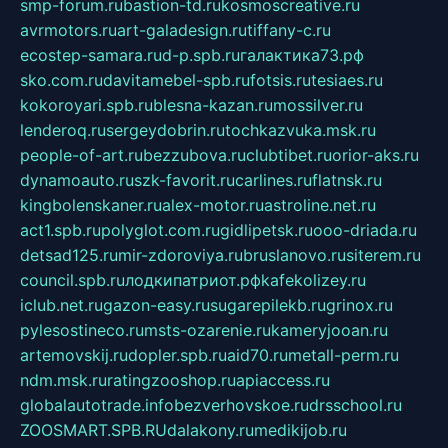
smp-forum.ru
bastion-td.ru
kosmoscreative.ru
avrmotors.ru
art-galadesign.ru
tiffany-c.ru
ecostep-samara.ru
d-p.spb.ru
галактика73.рф
sko.com.ru
davitamebel-spb.ru
fotsis.ru
tesiaes.ru
kokoroyari.spb.ru
blesna-kazan.ru
mossilver.ru
lenderoq.ru
sergeydobrin.ru
tochkazvuka.msk.ru
people-of-art.ru
bezzubova.ru
clubtibet.ru
orior-aks.ru
dynamoauto.ru
szk-favorit.ru
carlines.ru
flatnsk.ru
kingbolenskaner.ru
alex-motor.ru
astroline.net.ru
act1.spb.ru
polyglot.com.ru
gidlipetsk.ru
ooo-driada.ru
detsad125.ru
mir-zdoroviya.ru
bruslanovo.ru
siterem.ru
council.spb.ru
лодкипатриот.рф
kafekolizey.ru
iclub.net.ru
gazon-easy.ru
sugarepilekb.ru
grinox.ru
pylesostineco.ru
msts-ozarenie.ru
kameryjooan.ru
artemovskij.ru
dopler.spb.ru
aid70.ru
metall-perm.ru
ndm.msk.ru
ratingzooshop.ru
apiaccess.ru
globalautotrade.info
bezverhovskoe.ru
drsschool.ru
ZOOSMART.SPB.RU
dalakony.ru
medikijob.ru