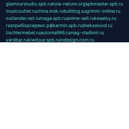
glamourstudio.spb.ru
kola-nature.org
spbmaster.spb.ru
musicoutlet.ru
china.msk.ru
bulldog.su
grimm-online.ru
outlander.net.ru
maga.spb.ru
anime-sell.ru
keseloy.ru
газприборсервис.рф
karmin.spb.ru
shekswood.ru
tischlermebel.ru
automall66.ru
mag-vladimir.ru
yardbar.ru
kiwitour.spb.ru
indesign.com.ru
freestylemebel.ru
bany-samara.ru
rsei.ru
naidisvoyput.ru
mgsn-invest.ru
ipkamerasannce.ru
alicante-house.ru
ibelka74.ru
cozyhouse.info
vlkargalev-studio.ru
700mb.ru
figura-ufa.ru
alina-live.ru
belarusiannews.ru
womenknow.ru
dos-vniimk.ru
sega.net.ru
dv.net.ru
phenomenonsofhistory.com
telesputnik.net.ru
wall.pp.ru
pylesosroidmi.ru
gtc-clan.ru
cligs.ru
bibikazap.ru
popova.org.ru
netwhistler.spb.ru
bellvil.ru
bonzon.ru
iss-vladik.ru
defiparis.net.ru
las-gryzas.ru
amku.ru
electednews.spb.ru
feather.org.ru
spar72.ru
tankiigri.ru
dominus.com.ru
ibtree.ru
sanykool.pp.ru
unixlib.org.ru