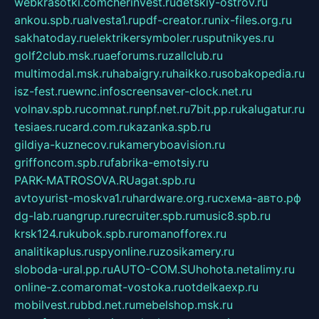
webkrasotki.com
cherinvest.ru
detskiy-ostrov.ru
ankou.spb.ru
alvesta1.ru
pdf-creator.ru
nix-files.org.ru
sakhatoday.ru
elektrikersymboler.ru
sputnikyes.ru
golf2club.msk.ru
aeforums.ru
zallclub.ru
multimodal.msk.ru
habaigry.ru
haikko.ru
sobakopedia.ru
isz-fest.ru
ewnc.info
screensaver-clock.net.ru
volnav.spb.ru
comnat.ru
npf.net.ru
7bit.pp.ru
kalugatur.ru
tesiaes.ru
card.com.ru
kazanka.spb.ru
gildiya-kuznecov.ru
kameryboavision.ru
griffoncom.spb.ru
fabrika-emotsiy.ru
PARK-MATROSOVA.RU
agat.spb.ru
avtoyurist-moskva1.ru
hardware.org.ru
схема-авто.рф
dg-lab.ru
angrup.ru
recruiter.spb.ru
music8.spb.ru
krsk124.ru
kubok.spb.ru
romanofforex.ru
analitikaplus.ru
spyonline.ru
zosikamery.ru
sloboda-ural.pp.ru
AUTO-COM.SU
hohota.net
alimy.ru
online-z.com
aromat-vostoka.ru
otdelkaexp.ru
mobilvest.ru
bbd.net.ru
mebelshop.msk.ru