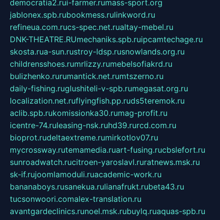
democratia2.ru
i-farmer.ru
mass-sport.org
jablonex.spb.ru
bookmess.ru
linkword.ru
refineua.com.ru
cs-spec.net.ru
altay-mebel.ru
DNK-THEATRE.RU
mechaniks.spb.ru
ipcamtechage.ru
skosta.ru
a-sun.ru
stroy-ldsp.ru
snowlands.org.ru
childrensshoes.ru
mrlizzy.ru
mebelsofiakrd.ru
bulizhenko.ru
rumantick.net.ru
mtszerno.ru
daily-fishing.ru
glushiteli-v-spb.ru
megasat.org.ru
localization.net.ru
flyingfish.pp.ru
ds5teremok.ru
aclib.spb.ru
komissionka30.ru
mag-profit.ru
icentre-74.ru
leasing-nsk.ru
hd39.ru
rcd.com.ru
bioprot.ru
deltaextreme.ru
mirkotlov07.ru
mycrossway.ru
temamedia.ru
art-fusing.ru
cbslefort.ru
sunroadwatch.ru
citroen-yaroslavl.ru
ratnews.msk.ru
sk-if.ru
joomlamoduli.ru
academic-work.ru
bananaboys.ru
sanekua.ru
lianafrukt.ru
beta43.ru
tucsonwoori.com
alex-translation.ru
avantgardeclinics.ru
noel.msk.ru
buylq.ru
aquas-spb.ru