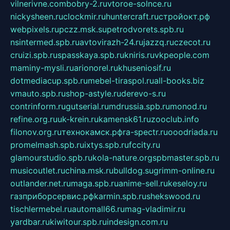
vilnerivne.com
bobry-2.ru
vtoroe-solnce.ru
nickysheen.ru
clockmir.ru
huntercraft.ru
стройокт.рф
webpixels.ru
pczz.msk.su
petrodvorets.spb.ru
nsintermed.spb.ru
avtovirazh-24.ru
jazzq.ru
czecot.ru
cruizi.spb.ru
spasskaya.spb.ru
kniris.ru
vkpeople.com
maminy-mysli.ru
arionorel.ru
khuseniosif.ru
dotmediacup.spb.ru
mebel-tiraspol.ru
all-books.biz
vmauto.spb.ru
shop-astyle.ru
derevo-s.ru
contrinform.ru
gutserial.ru
mdrussia.spb.ru
monod.ru
refine.org.ru
uk-krein.ru
kamensk61.ru
zooclub.info
filonov.org.ru
технокамск.рф
ra-spectr.ru
ooodriada.ru
promelmash.spb.ru
ixtys.spb.ru
fccity.ru
glamourstudio.spb.ru
kola-nature.org
spbmaster.spb.ru
musicoutlet.ru
china.msk.ru
bulldog.su
grimm-online.ru
outlander.net.ru
maga.spb.ru
anime-sell.ru
keseloy.ru
газприборсервис.рф
karmin.spb.ru
shekswood.ru
tischlermebel.ru
automall66.ru
mag-vladimir.ru
yardbar.ru
kiwitour.spb.ru
indesign.com.ru