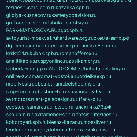
tesiaes.ru
card.com.ru
kazanka.spb.ru
gildiya-kuznecov.ru
kameryboavision.ru
griffoncom.spb.ru
fabrika-emotsiy.ru
PARK-MATROSOVA.RU
agat.spb.ru
avtoyurist-moskva1.ru
hardware.org.ru
схема-авто.рф
dg-lab.ru
angrup.ru
recruiter.spb.ru
music8.spb.ru
krsk124.ru
kubok.spb.ru
romanofforex.ru
analitikaplus.ru
spyonline.ru
zosikamery.ru
sloboda-ural.pp.ru
AUTO-COM.SU
hohota.net
alimy.ru
online-z.com
aromat-vostoka.ru
otdelkaexp.ru
mobilvest.ru
bbd.net.ru
mebelshop.msk.ru
smp-forum.ru
bastion-td.ru
kosmoscreative.ru
avrmotors.ru
art-galadesign.ru
tiffany-c.ru
ecostep-samara.ru
d-p.spb.ru
галактика73.рф
sko.com.ru
davitamebel-spb.ru
fotsis.ru
tesiaes.ru
kokoroyari.spb.ru
blesna-kazan.ru
mossilver.ru
lenderoq.ru
sergeydobrin.ru
tochkazvuka.msk.ru