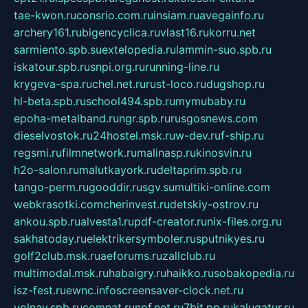
tae-kwon.ru
consrio.com.ru
insiam.ru
avegainfo.ru
archery161.ru
bigencyclica.ru
vlast16.ru
korru.net
sarmiento.spb.su
extelopedia.ru
lammin-suo.spb.ru
iskatour.spb.ru
snpi.org.ru
running-line.ru
krygeva-spa.ru
chel.net.ru
rust-loco.ru
dugshop.ru
hl-beta.spb.ru
school494.spb.ru
mymubaby.ru
epoha-metalband.ru
ngr.spb.ru
rusgosnews.com
dieselvostok.ru
24hostel.msk.ru
w-dev.ru
f-ship.ru
regsmi.ru
filmnetwork.ru
malinasp.ru
kinosvin.ru
h2o-salon.ru
malutkayork.ru
deltaprim.spb.ru
tango-perm.ru
gooddir.ru
sgv.su
multiki-online.com
webkrasotki.com
cherinvest.ru
detskiy-ostrov.ru
ankou.spb.ru
alvesta1.ru
pdf-creator.ru
nix-files.org.ru
sakhatoday.ru
elektrikersymboler.ru
sputnikyes.ru
golf2club.msk.ru
aeforums.ru
zallclub.ru
multimodal.msk.ru
habaigry.ru
haikko.ru
sobakopedia.ru
isz-fest.ru
ewnc.info
screensaver-clock.net.ru
volnav.spb.ru
comnat.ru
npf.net.ru
7bit.pp.ru
kalugatur.ru