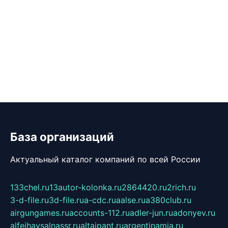
База организаций
Актуальный каталог компаний по всей России
133chel.ru
13autor-kolonka.ru
2864420.ru
2rich.ru
3-d-file.ru
3d-file.ru
a-cdc.ru
aalse.ru
a380club.ru
airgungames.ru
accounts-112.ru
adler-jun.ru
adonyev.ru
alfeihavsalnassr.ru
altaipant.ru
argentinamia.ru