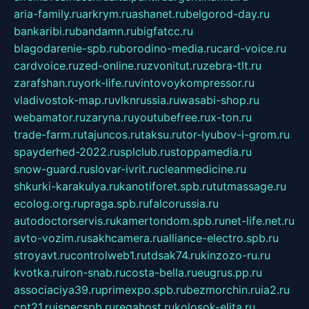
aria-family.ru
arkrym.ru
ashanet.ru
belgorod-day.ru
bankaribi.ru
bandamn.ru
bigfatcc.ru
blagodarenie-spb.ru
borodino-media.ru
card-voice.ru
cardvoice.ru
zed-online.ru
zvonitut.ru
zebra-tlt.ru
zarafshan.ru
york-life.ru
vintovoykompressor.ru
vladivostok-map.ru
vlknrussia.ru
wasabi-shop.ru
webamator.ru
zaryna.ru
youtubefree.ru
x-ton.ru
trade-farm.ru
tajuncos.ru
taksu.ru
tor-lyubov-i-grom.ru
spayderhed-2022.ru
splclub.ru
stoppamedia.ru
snow-guard.ru
slovar-ivrit.ru
cleanmedicine.ru
shkurki-karakulya.ru
kanotiforet.spb.ru
tutmassage.ru
ecolog.org.ru
praga.spb.ru
falcorussia.ru
autodoctorservis.ru
kamertondom.spb.ru
net-life.net.ru
avto-vozim.ru
sakhcamera.ru
alliance-electro.spb.ru
stroyavt.ru
controlweb1.ru
tdsak74.ru
kinzozo-ru.ru
kvotka.ru
iron-snab.ru
costa-bella.ru
eugrus.pp.ru
associaciya39.ru
primexpo.spb.ru
bezmorchin.ru
ia2.ru
cpt21.ru
ispecspb.ru
regahost.ru
kolosok-elita.ru