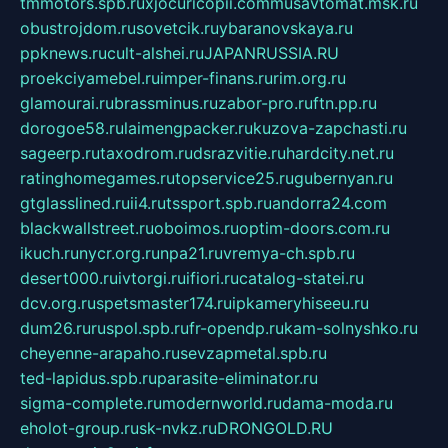
tmmotors.spb.ru
xjocuricopii.com
musavtomat.msk.ru
obustrojdom.ru
sovetcik.ru
ybaranovskaya.ru
ppknews.ru
cult-alshei.ru
JAPANRUSSIA.RU
proekciyamebel.ru
imper-finans.ru
rim.org.ru
glamourai.ru
brassminus.ru
zabor-pro.ru
ftn.pp.ru
dorogoe58.ru
laimengpacker.ru
kuzova-zapchasti.ru
sageerp.ru
taxodrom.ru
dsrazvitie.ru
hardcity.net.ru
ratinghomegames.ru
topservice25.ru
gubernyan.ru
gtglasslined.ru
ii4.ru
tssport.spb.ru
andorra24.com
blackwallstreet.ru
oboimos.ru
optim-doors.com.ru
ikuch.ru
nycr.org.ru
npa21.ru
vremya-ch.spb.ru
desert000.ru
ivtorgi.ru
ifiori.ru
catalog-statei.ru
dcv.org.ru
spetsmaster174.ru
ipkameryhiseeu.ru
dum26.ru
ruspol.spb.ru
fr-opendp.ru
kam-solnyshko.ru
cheyenne-arapaho.ru
sevzapmetal.spb.ru
ted-lapidus.spb.ru
parasite-eliminator.ru
sigma-complete.ru
modernworld.ru
dama-moda.ru
eholot-group.ru
sk-nvkz.ru
DRONGOLD.RU