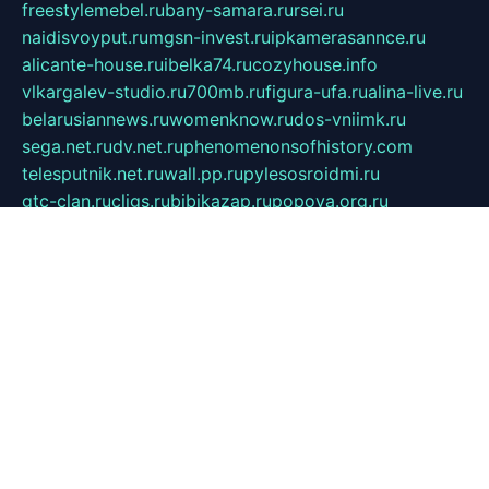
freestylemebel.ru
bany-samara.ru
rsei.ru
naidisvoyput.ru
mgsn-invest.ru
ipkamerasannce.ru
alicante-house.ru
ibelka74.ru
cozyhouse.info
vlkargalev-studio.ru
700mb.ru
figura-ufa.ru
alina-live.ru
belarusiannews.ru
womenknow.ru
dos-vniimk.ru
sega.net.ru
dv.net.ru
phenomenonsofhistory.com
telesputnik.net.ru
wall.pp.ru
pylesosroidmi.ru
gtc-clan.ru
cligs.ru
bibikazap.ru
popova.org.ru
netwhistler.spb.ru
bellvil.ru
bonzon.ru
iss-vladik.ru
defiparis.net.ru
las-gryzas.ru
amku.ru
electednews.spb.ru
feather.org.ru
spar72.ru
tankiigri.ru
dominus.com.ru
ibtree.ru
sanykool.pp.ru
unixlib.org.ru
menatep.spb.ru
gartenterrassen.ru
printeka.ru
skvozilka.com.ru
parkovka-pub.ru
lovemobi.ru
art-ru.ru
emulatorz.com.ru
alucomp.com.ru
tatforum.com.ru
alternativa-profi.ru
dermakler.ru
artsurvey.ru
aredir.ru
khimspas.ru
centr-maxi.ru
2018r.ru
bort-stomer-defort.ru
professional2.ru
gibsons.ru