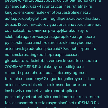
people-of-art.ru
bezzubova.ru
clubtibet.ru
orior-aks.ru
dynamoauto.ru
szk-favorit.ru
carlines.ru
flatnsk.ru
kingbolenskaner.ru
alex-motor.ru
astroline.net.ru
act1.spb.ru
polyglot.com.ru
gidlipetsk.ru
ooo-driada.ru
detsad125.ru
mir-zdoroviya.ru
bruslanovo.ru
siterem.ru
council.spb.ru
лодкипатриот.рф
kafekolizey.ru
iclub.net.ru
gazon-easy.ru
sugarepilekb.ru
grinox.ru
pylesostineco.ru
msts-ozarenie.ru
kameryjooan.ru
artemovskij.ru
dopler.spb.ru
aid70.ru
metall-perm.ru
ndm.msk.ru
ratingzooshop.ru
apiaccess.ru
globalautotrade.info
bezverhovskoe.ru
drsschool.ru
ZOOSMART.SPB.RU
dalakony.ru
medikijob.ru
remontt.spb.ru
photostudia.spb.ru
myragon.ru
terramia.ru
academy62.ru
gardengallereya.ru
rti.com.ru
artem-news.ru
biserinca.ru
krasnodarkurort.com
imshowtv.ru
mebel-v-tule.ru
mobtopik.ru
pcsecurity.net.ru
tool-sib.ru
multimetrunit.ru
sp-tour.ru
fan-cs.ru
santeh-russia.ru
symbian9.net.ru
DSHAIR.RU