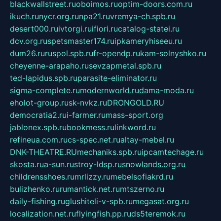
blackwallstreet.ru
oboimos.ru
optim-doors.com.ru
ikuch.ru
nycr.org.ru
npa21.ru
vremya-ch.spb.ru
desert000.ru
ivtorgi.ru
ifiori.ru
catalog-statei.ru
dcv.org.ru
spetsmaster174.ru
ipkameryhiseeu.ru
dum26.ru
ruspol.spb.ru
fr-opendp.ru
kam-solnyshko.ru
cheyenne-arapaho.ru
sevzapmetal.spb.ru
ted-lapidus.spb.ru
parasite-eliminator.ru
sigma-complete.ru
modernworld.ru
dama-moda.ru
eholot-group.ru
sk-nvkz.ru
DRONGOLD.RU
democratia2.ru
i-farmer.ru
mass-sport.org
jablonex.spb.ru
bookmess.ru
linkword.ru
refineua.com.ru
cs-spec.net.ru
altay-mebel.ru
DNK-THEATRE.RU
mechaniks.spb.ru
ipcamtechage.ru
skosta.ru
a-sun.ru
stroy-ldsp.ru
snowlands.org.ru
childrensshoes.ru
mrlizzy.ru
mebelsofiakrd.ru
bulizhenko.ru
rumantick.net.ru
mtszerno.ru
daily-fishing.ru
glushiteli-v-spb.ru
megasat.org.ru
localization.net.ru
flyingfish.pp.ru
ds5teremok.ru