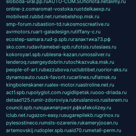
sloboda-ural.pp.ru
AUTO-COM.SU
hohota.net
alimy.ru
online-z.com
aromat-vostoka.ru
otdelkaexp.ru
mobilvest.ru
bbd.net.ru
mebelshop.msk.ru
smp-forum.ru
bastion-td.ru
kosmoscreative.ru
avrmotors.ru
art-galadesign.ru
tiffany-c.ru
ecostep-samara.ru
d-p.spb.ru
галактика73.рф
sko.com.ru
davitamebel-spb.ru
fotsis.ru
tesiaes.ru
kokoroyari.spb.ru
blesna-kazan.ru
mossilver.ru
lenderoq.ru
sergeydobrin.ru
tochkazvuka.msk.ru
people-of-art.ru
bezzubova.ru
clubtibet.ru
orior-aks.ru
dynamoauto.ru
szk-favorit.ru
carlines.ru
flatnsk.ru
kingbolenskaner.ru
alex-motor.ru
astroline.net.ru
act1.spb.ru
polyglot.com.ru
gidlipetsk.ru
ooo-driada.ru
detsad125.ru
mir-zdoroviya.ru
bruslanovo.ru
siterem.ru
council.spb.ru
лодкипатриот.рф
kafekolizey.ru
iclub.net.ru
gazon-easy.ru
sugarepilekb.ru
grinox.ru
pylesostineco.ru
msts-ozarenie.ru
kameryjooan.ru
artemovskij.ru
dopler.spb.ru
aid70.ru
metall-perm.ru