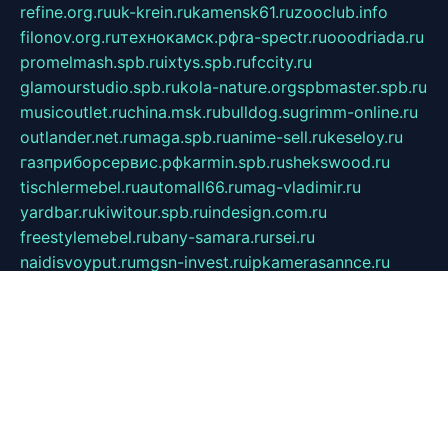
refine.org.ru
uk-krein.ru
kamensk61.ru
zooclub.info
filonov.org.ru
технокамск.рф
ra-spectr.ru
ooodriada.ru
promelmash.spb.ru
ixtys.spb.ru
fccity.ru
glamourstudio.spb.ru
kola-nature.org
spbmaster.spb.ru
musicoutlet.ru
china.msk.ru
bulldog.su
grimm-online.ru
outlander.net.ru
maga.spb.ru
anime-sell.ru
keseloy.ru
газприборсервис.рф
karmin.spb.ru
shekswood.ru
tischlermebel.ru
automall66.ru
mag-vladimir.ru
yardbar.ru
kiwitour.spb.ru
indesign.com.ru
freestylemebel.ru
bany-samara.ru
rsei.ru
naidisvoyput.ru
mgsn-invest.ru
ipkamerasannce.ru
alicante-house.ru
ibelka74.ru
cozyhouse.info
vlkargalev-studio.ru
700mb.ru
figura-ufa.ru
alina-live.ru
belarusiannews.ru
womenknow.ru
dos-vniimk.ru
sega.net.ru
dv.net.ru
phenomenonsofhistory.com
telesputnik.net.ru
wall.pp.ru
pylesosroidmi.ru
gtc-clan.ru
cligs.ru
bibikazap.ru
popova.org.ru
netwhistler.spb.ru
bellvil.ru
bonzon.ru
iss-vladik.ru