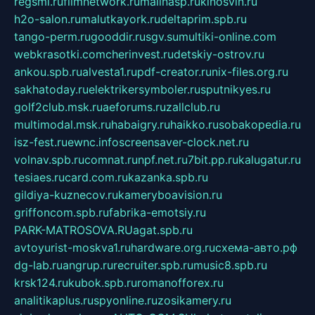
regsmi.ru
filmnetwork.ru
malinasp.ru
kinosvin.ru
h2o-salon.ru
malutkayork.ru
deltaprim.spb.ru
tango-perm.ru
gooddir.ru
sgv.su
multiki-online.com
webkrasotki.com
cherinvest.ru
detskiy-ostrov.ru
ankou.spb.ru
alvesta1.ru
pdf-creator.ru
nix-files.org.ru
sakhatoday.ru
elektrikersymboler.ru
sputnikyes.ru
golf2club.msk.ru
aeforums.ru
zallclub.ru
multimodal.msk.ru
habaigry.ru
haikko.ru
sobakopedia.ru
isz-fest.ru
ewnc.info
screensaver-clock.net.ru
volnav.spb.ru
comnat.ru
npf.net.ru
7bit.pp.ru
kalugatur.ru
tesiaes.ru
card.com.ru
kazanka.spb.ru
gildiya-kuznecov.ru
kameryboavision.ru
griffoncom.spb.ru
fabrika-emotsiy.ru
PARK-MATROSOVA.RU
agat.spb.ru
avtoyurist-moskva1.ru
hardware.org.ru
схема-авто.рф
dg-lab.ru
angrup.ru
recruiter.spb.ru
music8.spb.ru
krsk124.ru
kubok.spb.ru
romanofforex.ru
analitikaplus.ru
spyonline.ru
zosikamery.ru