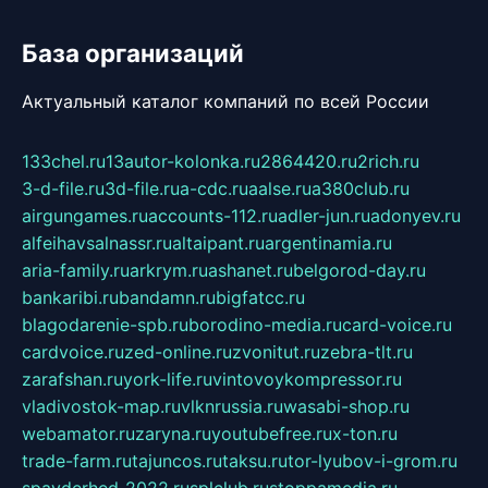
База организаций
Актуальный каталог компаний по всей России
133chel.ru
13autor-kolonka.ru
2864420.ru
2rich.ru
3-d-file.ru
3d-file.ru
a-cdc.ru
aalse.ru
a380club.ru
airgungames.ru
accounts-112.ru
adler-jun.ru
adonyev.ru
alfeihavsalnassr.ru
altaipant.ru
argentinamia.ru
aria-family.ru
arkrym.ru
ashanet.ru
belgorod-day.ru
bankaribi.ru
bandamn.ru
bigfatcc.ru
blagodarenie-spb.ru
borodino-media.ru
card-voice.ru
cardvoice.ru
zed-online.ru
zvonitut.ru
zebra-tlt.ru
zarafshan.ru
york-life.ru
vintovoykompressor.ru
vladivostok-map.ru
vlknrussia.ru
wasabi-shop.ru
webamator.ru
zaryna.ru
youtubefree.ru
x-ton.ru
trade-farm.ru
tajuncos.ru
taksu.ru
tor-lyubov-i-grom.ru