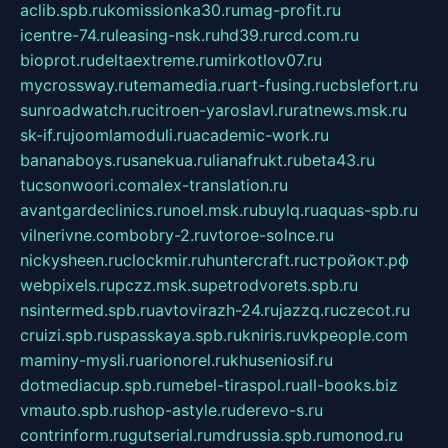
aclib.spb.ru
komissionka30.ru
mag-profit.ru
icentre-74.ru
leasing-nsk.ru
hd39.ru
rcd.com.ru
bioprot.ru
deltaextreme.ru
mirkotlov07.ru
mycrossway.ru
temamedia.ru
art-fusing.ru
cbslefort.ru
sunroadwatch.ru
citroen-yaroslavl.ru
ratnews.msk.ru
sk-if.ru
joomlamoduli.ru
academic-work.ru
bananaboys.ru
sanekua.ru
lianafrukt.ru
beta43.ru
tucsonwoori.com
alex-translation.ru
avantgardeclinics.ru
noel.msk.ru
buylq.ru
aquas-spb.ru
vilnerivne.com
bobry-2.ru
vtoroe-solnce.ru
nickysheen.ru
clockmir.ru
huntercraft.ru
стройокт.рф
webpixels.ru
pczz.msk.su
petrodvorets.spb.ru
nsintermed.spb.ru
avtovirazh-24.ru
jazzq.ru
czecot.ru
cruizi.spb.ru
spasskaya.spb.ru
kniris.ru
vkpeople.com
maminy-mysli.ru
arionorel.ru
khuseniosif.ru
dotmediacup.spb.ru
mebel-tiraspol.ru
all-books.biz
vmauto.spb.ru
shop-astyle.ru
derevo-s.ru
contrinform.ru
gutserial.ru
mdrussia.spb.ru
monod.ru