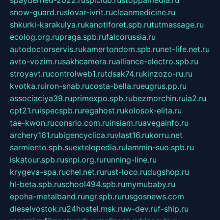
spayderhed-2022.ru
splclub.ru
stoppamedia.ru
snow-guard.ru
slovar-ivrit.ru
cleanmedicine.ru
shkurki-karakulya.ru
kanotiforet.spb.ru
tutmassage.ru
ecolog.org.ru
praga.spb.ru
falcorussia.ru
autodoctorservis.ru
kamertondom.spb.ru
net-life.net.ru
avto-vozim.ru
sakhcamera.ru
alliance-electro.spb.ru
stroyavt.ru
controlweb1.ru
tdsak74.ru
kinzozo-ru.ru
kvotka.ru
iron-snab.ru
costa-bella.ru
eugrus.pp.ru
associaciya39.ru
primexpo.spb.ru
bezmorchin.ru
ia2.ru
cpt21.ru
ispecspb.ru
regahost.ru
kolosok-elita.ru
tae-kwon.ru
consrio.com.ru
insiam.ru
avegainfo.ru
archery161.ru
bigencyclica.ru
vlast16.ru
korru.net
sarmiento.spb.su
extelopedia.ru
lammin-suo.spb.ru
iskatour.spb.ru
snpi.org.ru
running-line.ru
krygeva-spa.ru
chel.net.ru
rust-loco.ru
dugshop.ru
hl-beta.spb.ru
school494.spb.ru
mymubaby.ru
epoha-metalband.ru
ngr.spb.ru
rusgosnews.com
dieselvostok.ru
24hostel.msk.ru
w-dev.ru
f-ship.ru