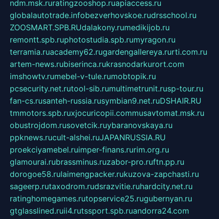
ndm.msk.ru
ratingzooshop.ru
apiaccess.ru
globalautotrade.info
bezverhovskoe.ru
drsschool.ru
ZOOSMART.SPB.RU
dalakony.ru
medikijob.ru
remontt.spb.ru
photostudia.spb.ru
myragon.ru
terramia.ru
academy62.ru
gardengallereya.ru
rti.com.ru
artem-news.ru
biserinca.ru
krasnodarkurort.com
imshowtv.ru
mebel-v-tule.ru
mobtopik.ru
pcsecurity.net.ru
tool-sib.ru
multimetrunit.ru
sp-tour.ru
fan-cs.ru
santeh-russia.ru
symbian9.net.ru
DSHAIR.RU
tmmotors.spb.ru
xjocuricopii.com
musavtomat.msk.ru
obustrojdom.ru
sovetcik.ru
ybaranovskaya.ru
ppknews.ru
cult-alshei.ru
JAPANRUSSIA.RU
proekciyamebel.ru
imper-finans.ru
rim.org.ru
glamourai.ru
brassminus.ru
zabor-pro.ru
ftn.pp.ru
dorogoe58.ru
laimengpacker.ru
kuzova-zapchasti.ru
sageerp.ru
taxodrom.ru
dsrazvitie.ru
hardcity.net.ru
ratinghomegames.ru
topservice25.ru
gubernyan.ru
gtglasslined.ru
ii4.ru
tssport.spb.ru
andorra24.com