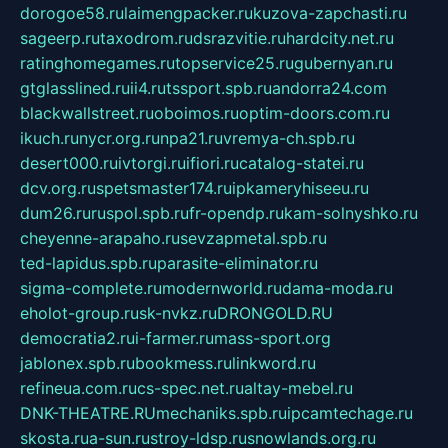
dorogoe58.ru
laimengpacker.ru
kuzova-zapchasti.ru
sageerp.ru
taxodrom.ru
dsrazvitie.ru
hardcity.net.ru
ratinghomegames.ru
topservice25.ru
gubernyan.ru
gtglasslined.ru
ii4.ru
tssport.spb.ru
andorra24.com
blackwallstreet.ru
oboimos.ru
optim-doors.com.ru
ikuch.ru
nycr.org.ru
npa21.ru
vremya-ch.spb.ru
desert000.ru
ivtorgi.ru
ifiori.ru
catalog-statei.ru
dcv.org.ru
spetsmaster174.ru
ipkameryhiseeu.ru
dum26.ru
ruspol.spb.ru
fr-opendp.ru
kam-solnyshko.ru
cheyenne-arapaho.ru
sevzapmetal.spb.ru
ted-lapidus.spb.ru
parasite-eliminator.ru
sigma-complete.ru
modernworld.ru
dama-moda.ru
eholot-group.ru
sk-nvkz.ru
DRONGOLD.RU
democratia2.ru
i-farmer.ru
mass-sport.org
jablonex.spb.ru
bookmess.ru
linkword.ru
refineua.com.ru
cs-spec.net.ru
altay-mebel.ru
DNK-THEATRE.RU
mechaniks.spb.ru
ipcamtechage.ru
skosta.ru
a-sun.ru
stroy-ldsp.ru
snowlands.org.ru