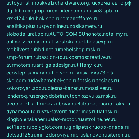
avtoyurist-moskva1.ru
hardware.org.ru
схема-авто.рф
dg-lab.ru
angrup.ru
recruiter.spb.ru
music8.spb.ru
krsk124.ru
kubok.spb.ru
romanofforex.ru
analitikaplus.ru
spyonline.ru
zosikamery.ru
sloboda-ural.pp.ru
AUTO-COM.SU
hohota.net
alimy.ru
online-z.com
aromat-vostoka.ru
otdelkaexp.ru
mobilvest.ru
bbd.net.ru
mebelshop.msk.ru
smp-forum.ru
bastion-td.ru
kosmoscreative.ru
avrmotors.ru
art-galadesign.ru
tiffany-c.ru
ecostep-samara.ru
d-p.spb.ru
галактика73.рф
sko.com.ru
davitamebel-spb.ru
fotsis.ru
tesiaes.ru
kokoroyari.spb.ru
blesna-kazan.ru
mossilver.ru
lenderoq.ru
sergeydobrin.ru
tochkazvuka.msk.ru
people-of-art.ru
bezzubova.ru
clubtibet.ru
orior-aks.ru
dynamoauto.ru
szk-favorit.ru
carlines.ru
flatnsk.ru
kingbolenskaner.ru
alex-motor.ru
astroline.net.ru
act1.spb.ru
polyglot.com.ru
gidlipetsk.ru
ooo-driada.ru
detsad125.ru
mir-zdoroviya.ru
bruslanovo.ru
siterem.ru