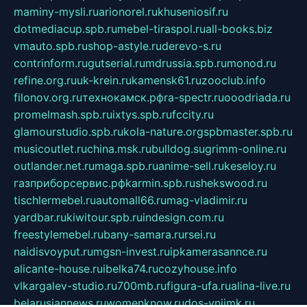
maminy-mysli.ru
arionorel.ru
khuseniosif.ru
dotmediacup.spb.ru
mebel-tiraspol.ru
all-books.biz
vmauto.spb.ru
shop-astyle.ru
derevo-s.ru
contrinform.ru
gutserial.ru
mdrussia.spb.ru
monod.ru
refine.org.ru
uk-krein.ru
kamensk61.ru
zooclub.info
filonov.org.ru
технокамск.рф
ra-spectr.ru
ooodriada.ru
promelmash.spb.ru
ixtys.spb.ru
fccity.ru
glamourstudio.spb.ru
kola-nature.org
spbmaster.spb.ru
musicoutlet.ru
china.msk.ru
bulldog.su
grimm-online.ru
outlander.net.ru
maga.spb.ru
anime-sell.ru
keseloy.ru
газприборсервис.рф
karmin.spb.ru
shekswood.ru
tischlermebel.ru
automall66.ru
mag-vladimir.ru
yardbar.ru
kiwitour.spb.ru
indesign.com.ru
freestylemebel.ru
bany-samara.ru
rsei.ru
naidisvoyput.ru
mgsn-invest.ru
ipkamerasannce.ru
alicante-house.ru
ibelka74.ru
cozyhouse.info
vlkargalev-studio.ru
700mb.ru
figura-ufa.ru
alina-live.ru
belarusiannews.ru
womenknow.ru
dos-vniimk.ru