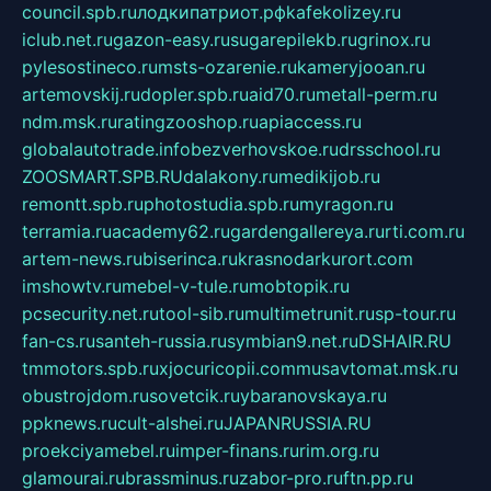
council.spb.ru
лодкипатриот.рф
kafekolizey.ru
iclub.net.ru
gazon-easy.ru
sugarepilekb.ru
grinox.ru
pylesostineco.ru
msts-ozarenie.ru
kameryjooan.ru
artemovskij.ru
dopler.spb.ru
aid70.ru
metall-perm.ru
ndm.msk.ru
ratingzooshop.ru
apiaccess.ru
globalautotrade.info
bezverhovskoe.ru
drsschool.ru
ZOOSMART.SPB.RU
dalakony.ru
medikijob.ru
remontt.spb.ru
photostudia.spb.ru
myragon.ru
terramia.ru
academy62.ru
gardengallereya.ru
rti.com.ru
artem-news.ru
biserinca.ru
krasnodarkurort.com
imshowtv.ru
mebel-v-tule.ru
mobtopik.ru
pcsecurity.net.ru
tool-sib.ru
multimetrunit.ru
sp-tour.ru
fan-cs.ru
santeh-russia.ru
symbian9.net.ru
DSHAIR.RU
tmmotors.spb.ru
xjocuricopii.com
musavtomat.msk.ru
obustrojdom.ru
sovetcik.ru
ybaranovskaya.ru
ppknews.ru
cult-alshei.ru
JAPANRUSSIA.RU
proekciyamebel.ru
imper-finans.ru
rim.org.ru
glamourai.ru
brassminus.ru
zabor-pro.ru
ftn.pp.ru