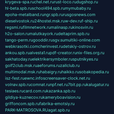
krygeva-spa.ru
chel.net.ru
rust-loco.ru
dugshop.ru
hl-beta.spb.ru
school494.spb.ru
mymubaby.ru
epoha-metalband.ru
ngr.spb.ru
rusgosnews.com
dieselvostok.ru
24hostel.msk.ru
w-dev.ru
f-ship.ru
regsmi.ru
filmnetwork.ru
malinasp.ru
kinosvin.ru
h2o-salon.ru
malutkayork.ru
deltaprim.spb.ru
tango-perm.ru
gooddir.ru
sgv.su
multiki-online.com
webkrasotki.com
cherinvest.ru
detskiy-ostrov.ru
ankou.spb.ru
alvesta1.ru
pdf-creator.ru
nix-files.org.ru
sakhatoday.ru
elektrikersymboler.ru
sputnikyes.ru
golf2club.msk.ru
aeforums.ru
zallclub.ru
multimodal.msk.ru
habaigry.ru
haikko.ru
sobakopedia.ru
isz-fest.ru
ewnc.info
screensaver-clock.net.ru
volnav.spb.ru
comnat.ru
npf.net.ru
7bit.pp.ru
kalugatur.ru
tesiaes.ru
card.com.ru
kazanka.spb.ru
gildiya-kuznecov.ru
kameryboavision.ru
griffoncom.spb.ru
fabrika-emotsiy.ru
PARK-MATROSOVA.RU
agat.spb.ru