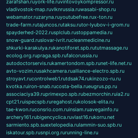
zarafshan.ru
york-life.ru
vintovoykompressor.ru
vladivostok-map.ru
vlknrussia.ru
wasabi-shop.ru
webamator.ru
zaryna.ru
youtubefree.ru
x-ton.ru
trade-farm.ru
tajuncos.ru
taksu.ru
tor-lyubov-i-grom.ru
spayderhed-2022.ru
splclub.ru
stoppamedia.ru
snow-guard.ru
slovar-ivrit.ru
cleanmedicine.ru
shkurki-karakulya.ru
kanotiforet.spb.ru
tutmassage.ru
ecolog.org.ru
praga.spb.ru
falcorussia.ru
autodoctorservis.ru
kamertondom.spb.ru
net-life.net.ru
avto-vozim.ru
sakhcamera.ru
alliance-electro.spb.ru
stroyavt.ru
controlweb1.ru
tdsak74.ru
kinzozo-ru.ru
kvotka.ru
iron-snab.ru
costa-bella.ru
eugrus.pp.ru
associaciya39.ru
primexpo.spb.ru
bezmorchin.ru
ia2.ru
cpt21.ru
ispecspb.ru
regahost.ru
kolosok-elita.ru
tae-kwon.ru
consrio.com.ru
insiam.ru
avegainfo.ru
archery161.ru
bigencyclica.ru
vlast16.ru
korru.net
sarmiento.spb.su
extelopedia.ru
lammin-suo.spb.ru
iskatour.spb.ru
snpi.org.ru
running-line.ru