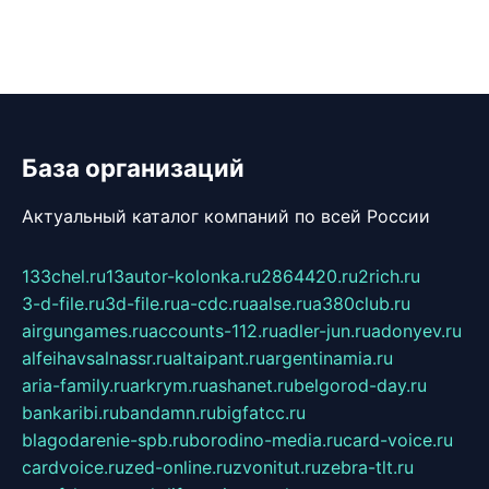
База организаций
Актуальный каталог компаний по всей России
133chel.ru
13autor-kolonka.ru
2864420.ru
2rich.ru
3-d-file.ru
3d-file.ru
a-cdc.ru
aalse.ru
a380club.ru
airgungames.ru
accounts-112.ru
adler-jun.ru
adonyev.ru
alfeihavsalnassr.ru
altaipant.ru
argentinamia.ru
aria-family.ru
arkrym.ru
ashanet.ru
belgorod-day.ru
bankaribi.ru
bandamn.ru
bigfatcc.ru
blagodarenie-spb.ru
borodino-media.ru
card-voice.ru
cardvoice.ru
zed-online.ru
zvonitut.ru
zebra-tlt.ru