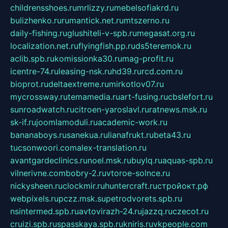
childrensshoes.ru
mrlizzy.ru
mebelsofiakrd.ru
bulizhenko.ru
rumantick.net.ru
mtszerno.ru
daily-fishing.ru
glushiteli-v-spb.ru
megasat.org.ru
localization.net.ru
flyingfish.pp.ru
ds5teremok.ru
aclib.spb.ru
komissionka30.ru
mag-profit.ru
icentre-74.ru
leasing-nsk.ru
hd39.ru
rcd.com.ru
bioprot.ru
deltaextreme.ru
mirkotlov07.ru
mycrossway.ru
temamedia.ru
art-fusing.ru
cbslefort.ru
sunroadwatch.ru
citroen-yaroslavl.ru
ratnews.msk.ru
sk-if.ru
joomlamoduli.ru
academic-work.ru
bananaboys.ru
sanekua.ru
lianafrukt.ru
beta43.ru
tucsonwoori.com
alex-translation.ru
avantgardeclinics.ru
noel.msk.ru
buylq.ru
aquas-spb.ru
vilnerivne.com
bobry-2.ru
vtoroe-solnce.ru
nickysheen.ru
clockmir.ru
huntercraft.ru
стройокт.рф
webpixels.ru
pczz.msk.su
petrodvorets.spb.ru
nsintermed.spb.ru
avtovirazh-24.ru
jazzq.ru
czecot.ru
cruizi.spb.ru
spasskaya.spb.ru
kniris.ru
vkpeople.com