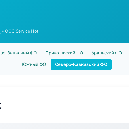
г
» ООО Service Hot
ро-Западный ФО
Приволжский ФО
Уральский ФО
Южный ФО
Северо-Кавказский ФО
t