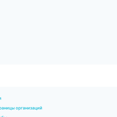
я
траницы организаций