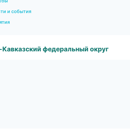
ужбы
сти и события
иятия
о-Кавказский федеральный округ