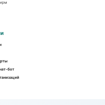
фирм
ми
и
арты
чат-бот
ганизаций