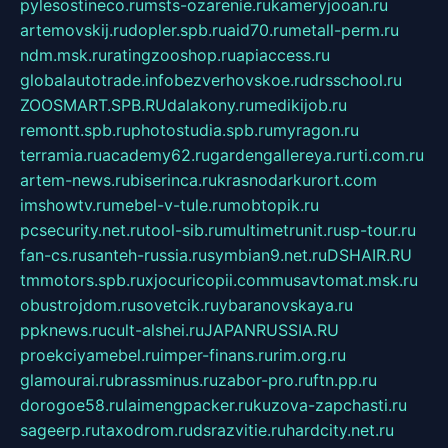
pylesostineco.ru
msts-ozarenie.ru
kameryjooan.ru
artemovskij.ru
dopler.spb.ru
aid70.ru
metall-perm.ru
ndm.msk.ru
ratingzooshop.ru
apiaccess.ru
globalautotrade.info
bezverhovskoe.ru
drsschool.ru
ZOOSMART.SPB.RU
dalakony.ru
medikijob.ru
remontt.spb.ru
photostudia.spb.ru
myragon.ru
terramia.ru
academy62.ru
gardengallereya.ru
rti.com.ru
artem-news.ru
biserinca.ru
krasnodarkurort.com
imshowtv.ru
mebel-v-tule.ru
mobtopik.ru
pcsecurity.net.ru
tool-sib.ru
multimetrunit.ru
sp-tour.ru
fan-cs.ru
santeh-russia.ru
symbian9.net.ru
DSHAIR.RU
tmmotors.spb.ru
xjocuricopii.com
musavtomat.msk.ru
obustrojdom.ru
sovetcik.ru
ybaranovskaya.ru
ppknews.ru
cult-alshei.ru
JAPANRUSSIA.RU
proekciyamebel.ru
imper-finans.ru
rim.org.ru
glamourai.ru
brassminus.ru
zabor-pro.ru
ftn.pp.ru
dorogoe58.ru
laimengpacker.ru
kuzova-zapchasti.ru
sageerp.ru
taxodrom.ru
dsrazvitie.ru
hardcity.net.ru