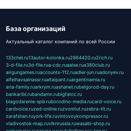
База организаций
Актуальный каталог компаний по всей России
133chel.ru
13autor-kolonka.ru
2864420.ru
2rich.ru
3-d-file.ru
3d-file.ru
a-cdc.ru
aalse.ru
a380club.ru
airgungames.ru
accounts-112.ru
adler-jun.ru
adonyev.ru
alfeihavsalnassr.ru
altaipant.ru
argentinamia.ru
aria-family.ru
arkrym.ru
ashanet.ru
belgorod-day.ru
bankaribi.ru
bandamn.ru
bigfatcc.ru
blagodarenie-spb.ru
borodino-media.ru
card-voice.ru
cardvoice.ru
zed-online.ru
zvonitut.ru
zebra-tlt.ru
zarafshan.ru
york-life.ru
vintovoykompressor.ru
vladivostok-map.ru
vlknrussia.ru
wasabi-shop.ru
webamator.ru
zaryna.ru
youtubefree.ru
x-ton.ru