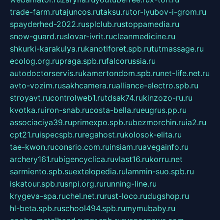
trade-farm.ru
tajuncos.ru
taksu.ru
tor-lyubov-i-grom.ru
spayderhed-2022.ru
splclub.ru
stoppamedia.ru
snow-guard.ru
slovar-ivrit.ru
cleanmedicine.ru
shkurki-karakulya.ru
kanotiforet.spb.ru
tutmassage.ru
ecolog.org.ru
praga.spb.ru
falcorussia.ru
autodoctorservis.ru
kamertondom.spb.ru
net-life.net.ru
avto-vozim.ru
sakhcamera.ru
alliance-electro.spb.ru
stroyavt.ru
controlweb1.ru
tdsak74.ru
kinzozo-ru.ru
kvotka.ru
iron-snab.ru
costa-bella.ru
eugrus.pp.ru
associaciya39.ru
primexpo.spb.ru
bezmorchin.ru
ia2.ru
cpt21.ru
ispecspb.ru
regahost.ru
kolosok-elita.ru
tae-kwon.ru
consrio.com.ru
insiam.ru
avegainfo.ru
archery161.ru
bigencyclica.ru
vlast16.ru
korru.net
sarmiento.spb.su
extelopedia.ru
lammin-suo.spb.ru
iskatour.spb.ru
snpi.org.ru
running-line.ru
krygeva-spa.ru
chel.net.ru
rust-loco.ru
dugshop.ru
hl-beta.spb.ru
school494.spb.ru
mymubaby.ru