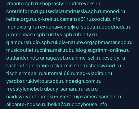
vmauto.spb.ru
shop-astyle.ru
derevo-s.ru
contrinform.ru
gutserial.ru
mdrussia.spb.ru
monod.ru
refine.org.ru
uk-krein.ru
kamensk61.ru
zooclub.info
filonov.org.ru
технокамск.рф
ra-spectr.ru
ooodriada.ru
promelmash.spb.ru
ixtys.spb.ru
fccity.ru
glamourstudio.spb.ru
kola-nature.org
spbmaster.spb.ru
musicoutlet.ru
china.msk.ru
bulldog.su
grimm-online.ru
outlander.net.ru
maga.spb.ru
anime-sell.ru
keseloy.ru
газприборсервис.рф
karmin.spb.ru
shekswood.ru
tischlermebel.ru
automall66.ru
mag-vladimir.ru
yardbar.ru
kiwitour.spb.ru
indesign.com.ru
freestylemebel.ru
bany-samara.ru
rsei.ru
naidisvoyput.ru
mgsn-invest.ru
ipkamerasannce.ru
alicante-house.ru
ibelka74.ru
cozyhouse.info
vlkargalev-studio.ru
700mb.ru
figura-ufa.ru
alina-live.ru
belarusiannews.ru
womenknow.ru
dos-vniimk.ru
sega.net.ru
dv.net.ru
phenomenonsofhistory.com
telesputnik.net.ru
wall.pp.ru
pylesosroidmi.ru