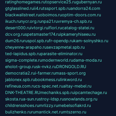
ratinghomegames.ru
topservice25.ru
gubernyan.ru
gtglasslined.ru
ii4.ru
tssport.spb.ru
andorra24.com
blackwallstreet.ru
oboimos.ru
optim-doors.com.ru
ikuch.ru
nycr.org.ru
npa21.ru
vremya-ch.spb.ru
desert000.ru
ivtorgi.ru
ifiori.ru
catalog-statei.ru
dcv.org.ru
spetsmaster174.ru
ipkameryhiseeu.ru
dum26.ru
ruspol.spb.ru
fr-opendp.ru
kam-solnyshko.ru
cheyenne-arapaho.ru
sevzapmetal.spb.ru
ted-lapidus.spb.ru
parasite-eliminator.ru
sigma-complete.ru
modernworld.ru
dama-moda.ru
eholot-group.ru
sk-nvkz.ru
DRONGOLD.RU
democratia2.ru
i-farmer.ru
mass-sport.org
jablonex.spb.ru
bookmess.ru
linkword.ru
refineua.com.ru
cs-spec.net.ru
altay-mebel.ru
DNK-THEATRE.RU
mechaniks.spb.ru
ipcamtechage.ru
skosta.ru
a-sun.ru
stroy-ldsp.ru
snowlands.org.ru
childrensshoes.ru
mrlizzy.ru
mebelsofiakrd.ru
bulizhenko.ru
rumantick.net.ru
mtszerno.ru