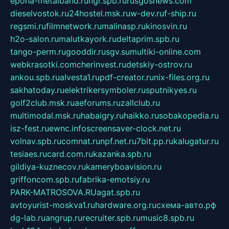
epoha-metalband.ru
ngr.spb.ru
rusgosnews.com
dieselvostok.ru
24hostel.msk.ru
w-dev.ru
f-ship.ru
regsmi.ru
filmnetwork.ru
malinasp.ru
kinosvin.ru
h2o-salon.ru
malutkayork.ru
deltaprim.spb.ru
tango-perm.ru
gooddir.ru
sgv.su
multiki-online.com
webkrasotki.com
cherinvest.ru
detskiy-ostrov.ru
ankou.spb.ru
alvesta1.ru
pdf-creator.ru
nix-files.org.ru
sakhatoday.ru
elektrikersymboler.ru
sputnikyes.ru
golf2club.msk.ru
aeforums.ru
zallclub.ru
multimodal.msk.ru
habaigry.ru
haikko.ru
sobakopedia.ru
isz-fest.ru
ewnc.info
screensaver-clock.net.ru
volnav.spb.ru
comnat.ru
npf.net.ru
7bit.pp.ru
kalugatur.ru
tesiaes.ru
card.com.ru
kazanka.spb.ru
gildiya-kuznecov.ru
kameryboavision.ru
griffoncom.spb.ru
fabrika-emotsiy.ru
PARK-MATROSOVA.RU
agat.spb.ru
avtoyurist-moskva1.ru
hardware.org.ru
схема-авто.рф
dg-lab.ru
angrup.ru
recruiter.spb.ru
music8.spb.ru