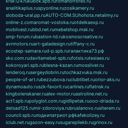
krsk124.ru
kubok.spb.ru
romanofforex.ru
analitikaplus.ru
spyonline.ru
zosikamery.ru
sloboda-ural.pp.ru
AUTO-COM.SU
hohota.net
alimy.ru
online-z.com
aromat-vostoka.ru
otdelkaexp.ru
mobilvest.ru
bbd.net.ru
mebelshop.msk.ru
smp-forum.ru
bastion-td.ru
kosmoscreative.ru
avrmotors.ru
art-galadesign.ru
tiffany-c.ru
ecostep-samara.ru
d-p.spb.ru
галактика73.рф
sko.com.ru
davitamebel-spb.ru
fotsis.ru
tesiaes.ru
kokoroyari.spb.ru
blesna-kazan.ru
mossilver.ru
lenderoq.ru
sergeydobrin.ru
tochkazvuka.msk.ru
people-of-art.ru
bezzubova.ru
clubtibet.ru
orior-aks.ru
dynamoauto.ru
szk-favorit.ru
carlines.ru
flatnsk.ru
kingbolenskaner.ru
alex-motor.ru
astroline.net.ru
act1.spb.ru
polyglot.com.ru
gidlipetsk.ru
ooo-driada.ru
detsad125.ru
mir-zdoroviya.ru
bruslanovo.ru
siterem.ru
council.spb.ru
лодкипатриот.рф
kafekolizey.ru
iclub.net.ru
gazon-easy.ru
sugarepilekb.ru
grinox.ru