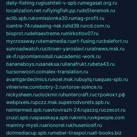
daily-fishing.ru
glushiteli-v-spb.ru
megasat.org.ru
localization.net.ru
flyingfish.pp.ru
ds5teremok.ru
aclib.spb.ru
komissionka30.ru
mag-profit.ru
icentre-74.ru
leasing-nsk.ru
hd39.ru
rcd.com.ru
bioprot.ru
deltaextreme.ru
mirkotlov07.ru
mycrossway.ru
temamedia.ru
art-fusing.ru
cbslefort.ru
sunroadwatch.ru
citroen-yaroslavl.ru
ratnews.msk.ru
sk-if.ru
joomlamoduli.ru
academic-work.ru
bananaboys.ru
sanekua.ru
lianafrukt.ru
beta43.ru
tucsonwoori.com
alex-translation.ru
avantgardeclinics.ru
noel.msk.ru
buylq.ru
aquas-spb.ru
vilnerivne.com
bobry-2.ru
vtoroe-solnce.ru
nickysheen.ru
clockmir.ru
huntercraft.ru
стройокт.рф
webpixels.ru
pczz.msk.su
petrodvorets.spb.ru
nsintermed.spb.ru
avtovirazh-24.ru
jazzq.ru
czecot.ru
cruizi.spb.ru
spasskaya.spb.ru
kniris.ru
vkpeople.com
maminy-mysli.ru
arionorel.ru
khuseniosif.ru
dotmediacup.spb.ru
mebel-tiraspol.ru
all-books.biz