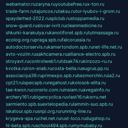
webamator.ru
zaryna.ru
youtubefree.ru
x-ton.ru
trade-farm.ru
tajuncos.ru
taksu.ru
tor-lyubov-i-grom.ru
spayderhed-2022.ru
splclub.ru
stoppamedia.ru
snow-guard.ru
slovar-ivrit.ru
cleanmedicine.ru
shkurki-karakulya.ru
kanotiforet.spb.ru
tutmassage.ru
ecolog.org.ru
praga.spb.ru
falcorussia.ru
autodoctorservis.ru
kamertondom.spb.ru
net-life.net.ru
avto-vozim.ru
sakhcamera.ru
alliance-electro.spb.ru
stroyavt.ru
controlweb1.ru
tdsak74.ru
kinzozo-ru.ru
kvotka.ru
iron-snab.ru
costa-bella.ru
eugrus.pp.ru
associaciya39.ru
primexpo.spb.ru
bezmorchin.ru
ia2.ru
cpt21.ru
ispecspb.ru
regahost.ru
kolosok-elita.ru
tae-kwon.ru
consrio.com.ru
insiam.ru
avegainfo.ru
archery161.ru
bigencyclica.ru
vlast16.ru
korru.net
sarmiento.spb.su
extelopedia.ru
lammin-suo.spb.ru
iskatour.spb.ru
snpi.org.ru
running-line.ru
krygeva-spa.ru
chel.net.ru
rust-loco.ru
dugshop.ru
hl-beta.spb.ru
school494.spb.ru
mymubaby.ru