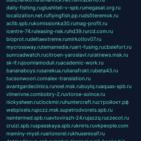
daily-fishing.ru
glushiteli-v-spb.ru
megasat.org.ru
localization.net.ru
flyingfish.pp.ru
ds5teremok.ru
aclib.spb.ru
komissionka30.ru
mag-profit.ru
icentre-74.ru
leasing-nsk.ru
hd39.ru
rcd.com.ru
bioprot.ru
deltaextreme.ru
mirkotlov07.ru
mycrossway.ru
temamedia.ru
art-fusing.ru
cbslefort.ru
sunroadwatch.ru
citroen-yaroslavl.ru
ratnews.msk.ru
sk-if.ru
joomlamoduli.ru
academic-work.ru
bananaboys.ru
sanekua.ru
lianafrukt.ru
beta43.ru
tucsonwoori.com
alex-translation.ru
avantgardeclinics.ru
noel.msk.ru
buylq.ru
aquas-spb.ru
vilnerivne.com
bobry-2.ru
vtoroe-solnce.ru
nickysheen.ru
clockmir.ru
huntercraft.ru
стройокт.рф
webpixels.ru
pczz.msk.su
petrodvorets.spb.ru
nsintermed.spb.ru
avtovirazh-24.ru
jazzq.ru
czecot.ru
cruizi.spb.ru
spasskaya.spb.ru
kniris.ru
vkpeople.com
maminy-mysli.ru
arionorel.ru
khuseniosif.ru