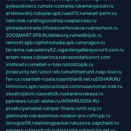
pylesostineco.ru
msts-ozarenie.ru
kameryjooan.ru
artemovskij.ru
dopler.spb.ru
aid70.ru
metall-perm.ru
ndm.msk.ru
ratingzooshop.ru
apiaccess.ru
globalautotrade.info
bezverhovskoe.ru
drsschool.ru
ZOOSMART.SPB.RU
dalakony.ru
medikijob.ru
remontt.spb.ru
photostudia.spb.ru
myragon.ru
terramia.ru
academy62.ru
gardengallereya.ru
rti.com.ru
artem-news.ru
biserinca.ru
krasnodarkurort.com
imshowtv.ru
mebel-v-tule.ru
mobtopik.ru
pcsecurity.net.ru
tool-sib.ru
multimetrunit.ru
sp-tour.ru
fan-cs.ru
santeh-russia.ru
symbian9.net.ru
DSHAIR.RU
tmmotors.spb.ru
xjocuricopii.com
musavtomat.msk.ru
obustrojdom.ru
sovetcik.ru
ybaranovskaya.ru
ppknews.ru
cult-alshei.ru
JAPANRUSSIA.RU
proekciyamebel.ru
imper-finans.ru
rim.org.ru
glamourai.ru
brassminus.ru
zabor-pro.ru
ftn.pp.ru
dorogoe58.ru
laimengpacker.ru
kuzova-zapchasti.ru
sageerp.ru
taxodrom.ru
dsrazvitie.ru
hardcity.net.ru