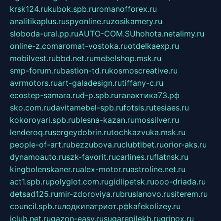
krsk124.ru
kubok.spb.ru
romanofforex.ru
analitikaplus.ru
spyonline.ru
zosikamery.ru
sloboda-ural.pp.ru
AUTO-COM.SU
hohota.net
alimy.ru
online-z.com
aromat-vostoka.ru
otdelkaexp.ru
mobilvest.ru
bbd.net.ru
mebelshop.msk.ru
smp-forum.ru
bastion-td.ru
kosmoscreative.ru
avrmotors.ru
art-galadesign.ru
tiffany-c.ru
ecostep-samara.ru
d-p.spb.ru
галактика73.рф
sko.com.ru
davitamebel-spb.ru
fotsis.ru
tesiaes.ru
kokoroyari.spb.ru
blesna-kazan.ru
mossilver.ru
lenderoq.ru
sergeydobrin.ru
tochkazvuka.msk.ru
people-of-art.ru
bezzubova.ru
clubtibet.ru
orior-aks.ru
dynamoauto.ru
szk-favorit.ru
carlines.ru
flatnsk.ru
kingbolenskaner.ru
alex-motor.ru
astroline.net.ru
act1.spb.ru
polyglot.com.ru
gidlipetsk.ru
ooo-driada.ru
detsad125.ru
mir-zdoroviya.ru
bruslanovo.ru
siterem.ru
council.spb.ru
лодкипатриот.рф
kafekolizey.ru
iclub.net.ru
gazon-easy.ru
sugarepilekb.ru
grinox.ru