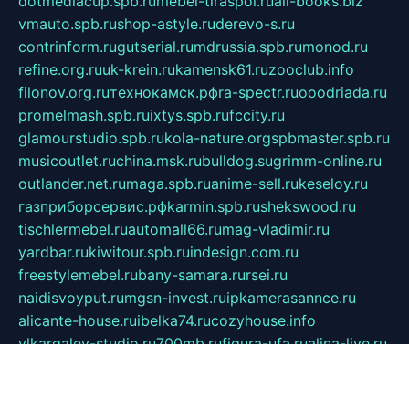
dotmediacup.spb.ru
mebel-tiraspol.ru
all-books.biz
vmauto.spb.ru
shop-astyle.ru
derevo-s.ru
contrinform.ru
gutserial.ru
mdrussia.spb.ru
monod.ru
refine.org.ru
uk-krein.ru
kamensk61.ru
zooclub.info
filonov.org.ru
технокамск.рф
ra-spectr.ru
ooodriada.ru
promelmash.spb.ru
ixtys.spb.ru
fccity.ru
glamourstudio.spb.ru
kola-nature.org
spbmaster.spb.ru
musicoutlet.ru
china.msk.ru
bulldog.su
grimm-online.ru
outlander.net.ru
maga.spb.ru
anime-sell.ru
keseloy.ru
газприборсервис.рф
karmin.spb.ru
shekswood.ru
tischlermebel.ru
automall66.ru
mag-vladimir.ru
yardbar.ru
kiwitour.spb.ru
indesign.com.ru
freestylemebel.ru
bany-samara.ru
rsei.ru
naidisvoyput.ru
mgsn-invest.ru
ipkamerasannce.ru
alicante-house.ru
ibelka74.ru
cozyhouse.info
vlkargalev-studio.ru
700mb.ru
figura-ufa.ru
alina-live.ru
belarusiannews.ru
womenknow.ru
dos-vniimk.ru
sega.net.ru
dv.net.ru
phenomenonsofhistory.com