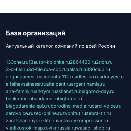
База организаций
Актуальный каталог компаний по всей России
133chel.ru
13autor-kolonka.ru
2864420.ru
2rich.ru
3-d-file.ru
3d-file.ru
a-cdc.ru
aalse.ru
a380club.ru
airgungames.ru
accounts-112.ru
adler-jun.ru
adonyev.ru
alfeihavsalnassr.ru
altaipant.ru
argentinamia.ru
aria-family.ru
arkrym.ru
ashanet.ru
belgorod-day.ru
bankaribi.ru
bandamn.ru
bigfatcc.ru
blagodarenie-spb.ru
borodino-media.ru
card-voice.ru
cardvoice.ru
zed-online.ru
zvonitut.ru
zebra-tlt.ru
zarafshan.ru
york-life.ru
vintovoykompressor.ru
vladivostok-map.ru
vlknrussia.ru
wasabi-shop.ru