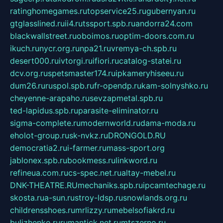
ratinghomegames.ru
topservice25.ru
gubernyan.ru
gtglasslined.ru
ii4.ru
tssport.spb.ru
andorra24.com
blackwallstreet.ru
oboimos.ru
optim-doors.com.ru
ikuch.ru
nycr.org.ru
npa21.ru
vremya-ch.spb.ru
desert000.ru
ivtorgi.ru
ifiori.ru
catalog-statei.ru
dcv.org.ru
spetsmaster174.ru
ipkameryhiseeu.ru
dum26.ru
ruspol.spb.ru
fr-opendp.ru
kam-solnyshko.ru
cheyenne-arapaho.ru
sevzapmetal.spb.ru
ted-lapidus.spb.ru
parasite-eliminator.ru
sigma-complete.ru
modernworld.ru
dama-moda.ru
eholot-group.ru
sk-nvkz.ru
DRONGOLD.RU
democratia2.ru
i-farmer.ru
mass-sport.org
jablonex.spb.ru
bookmess.ru
linkword.ru
refineua.com.ru
cs-spec.net.ru
altay-mebel.ru
DNK-THEATRE.RU
mechaniks.spb.ru
ipcamtechage.ru
skosta.ru
a-sun.ru
stroy-ldsp.ru
snowlands.org.ru
childrensshoes.ru
mrlizzy.ru
mebelsofiakrd.ru
bulizhenko.ru
rumantick.net.ru
mtszerno.ru