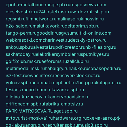
epoha-metalband.ru
ngr.spb.ru
rusgosnews.com
dieselvostok.ru
24hostel.msk.ru
w-dev.ru
f-ship.ru
regsmi.ru
filmnetwork.ru
malinasp.ru
kinosvin.ru
h2o-salon.ru
malutkayork.ru
deltaprim.spb.ru
tango-perm.ru
gooddir.ru
sgv.su
multiki-online.com
webkrasotki.com
cherinvest.ru
detskiy-ostrov.ru
ankou.spb.ru
alvesta1.ru
pdf-creator.ru
nix-files.org.ru
sakhatoday.ru
elektrikersymboler.ru
sputnikyes.ru
golf2club.msk.ru
aeforums.ru
zallclub.ru
multimodal.msk.ru
habaigry.ru
haikko.ru
sobakopedia.ru
isz-fest.ru
ewnc.info
screensaver-clock.net.ru
volnav.spb.ru
comnat.ru
npf.net.ru
7bit.pp.ru
kalugatur.ru
tesiaes.ru
card.com.ru
kazanka.spb.ru
gildiya-kuznecov.ru
kameryboavision.ru
griffoncom.spb.ru
fabrika-emotsiy.ru
PARK-MATROSOVA.RU
agat.spb.ru
avtoyurist-moskva1.ru
hardware.org.ru
схема-авто.рф
dg-lab.ru
angrup.ru
recruiter.spb.ru
music8.spb.ru