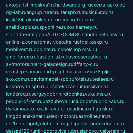
avtoyurist-moskva1.ru
hardware.org.ru
схема-авто.рф
dg-lab.ru
angrup.ru
recruiter.spb.ru
music8.spb.ru
krsk124.ru
kubok.spb.ru
romanofforex.ru
analitikaplus.ru
spyonline.ru
zosikamery.ru
sloboda-ural.pp.ru
AUTO-COM.SU
hohota.net
alimy.ru
online-z.com
aromat-vostoka.ru
otdelkaexp.ru
mobilvest.ru
bbd.net.ru
mebelshop.msk.ru
smp-forum.ru
bastion-td.ru
kosmoscreative.ru
avrmotors.ru
art-galadesign.ru
tiffany-c.ru
ecostep-samara.ru
d-p.spb.ru
галактика73.рф
sko.com.ru
davitamebel-spb.ru
fotsis.ru
tesiaes.ru
kokoroyari.spb.ru
blesna-kazan.ru
mossilver.ru
lenderoq.ru
sergeydobrin.ru
tochkazvuka.msk.ru
people-of-art.ru
bezzubova.ru
clubtibet.ru
orior-aks.ru
dynamoauto.ru
szk-favorit.ru
carlines.ru
flatnsk.ru
kingbolenskaner.ru
alex-motor.ru
astroline.net.ru
act1.spb.ru
polyglot.com.ru
gidlipetsk.ru
ooo-driada.ru
detsad125.ru
mir-zdoroviya.ru
bruslanovo.ru
siterem.ru