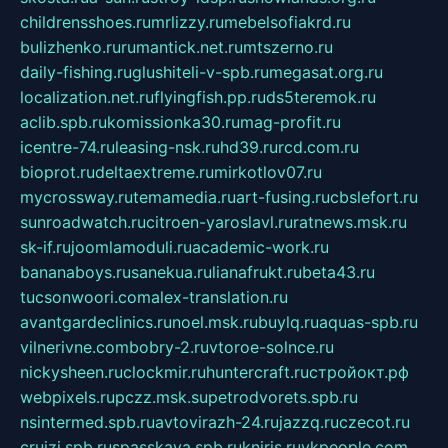
childrensshoes.ru
mrlizzy.ru
mebelsofiakrd.ru
bulizhenko.ru
rumantick.net.ru
mtszerno.ru
daily-fishing.ru
glushiteli-v-spb.ru
megasat.org.ru
localization.net.ru
flyingfish.pp.ru
ds5teremok.ru
aclib.spb.ru
komissionka30.ru
mag-profit.ru
icentre-74.ru
leasing-nsk.ru
hd39.ru
rcd.com.ru
bioprot.ru
deltaextreme.ru
mirkotlov07.ru
mycrossway.ru
temamedia.ru
art-fusing.ru
cbslefort.ru
sunroadwatch.ru
citroen-yaroslavl.ru
ratnews.msk.ru
sk-if.ru
joomlamoduli.ru
academic-work.ru
bananaboys.ru
sanekua.ru
lianafrukt.ru
beta43.ru
tucsonwoori.com
alex-translation.ru
avantgardeclinics.ru
noel.msk.ru
buylq.ru
aquas-spb.ru
vilnerivne.com
bobry-2.ru
vtoroe-solnce.ru
nickysheen.ru
clockmir.ru
huntercraft.ru
стройокт.рф
webpixels.ru
pczz.msk.su
petrodvorets.spb.ru
nsintermed.spb.ru
avtovirazh-24.ru
jazzq.ru
czecot.ru
cruizi.spb.ru
spasskaya.spb.ru
kniris.ru
vkpeople.com