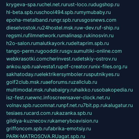
krygeva-spa.ru
chel.net.ru
rust-loco.ru
dugshop.ru
hl-beta.spb.ru
school494.spb.ru
mymubaby.ru
epoha-metalband.ru
ngr.spb.ru
rusgosnews.com
dieselvostok.ru
24hostel.msk.ru
w-dev.ru
f-ship.ru
regsmi.ru
filmnetwork.ru
malinasp.ru
kinosvin.ru
h2o-salon.ru
malutkayork.ru
deltaprim.spb.ru
tango-perm.ru
gooddir.ru
sgv.su
multiki-online.com
webkrasotki.com
cherinvest.ru
detskiy-ostrov.ru
ankou.spb.ru
alvesta1.ru
pdf-creator.ru
nix-files.org.ru
sakhatoday.ru
elektrikersymboler.ru
sputnikyes.ru
golf2club.msk.ru
aeforums.ru
zallclub.ru
multimodal.msk.ru
habaigry.ru
haikko.ru
sobakopedia.ru
isz-fest.ru
ewnc.info
screensaver-clock.net.ru
volnav.spb.ru
comnat.ru
npf.net.ru
7bit.pp.ru
kalugatur.ru
tesiaes.ru
card.com.ru
kazanka.spb.ru
gildiya-kuznecov.ru
kameryboavision.ru
griffoncom.spb.ru
fabrika-emotsiy.ru
PARK-MATROSOVA.RU
agat.spb.ru