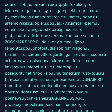
council.spb.ru
лодкипатриот.рф
kafekolizey.ru
iclub.net.ru
gazon-easy.ru
sugarepilekb.ru
grinox.ru
pylesostineco.ru
msts-ozarenie.ru
kameryjooan.ru
artemovskij.ru
dopler.spb.ru
aid70.ru
metall-perm.ru
ndm.msk.ru
ratingzooshop.ru
apiaccess.ru
globalautotrade.info
bezverhovskoe.ru
drsschool.ru
ZOOSMART.SPB.RU
dalakony.ru
medikijob.ru
remontt.spb.ru
photostudia.spb.ru
myragon.ru
terramia.ru
academy62.ru
gardengallereya.ru
rti.com.ru
artem-news.ru
biserinca.ru
krasnodarkurort.com
imshowtv.ru
mebel-v-tule.ru
mobtopik.ru
pcsecurity.net.ru
tool-sib.ru
multimetrunit.ru
sp-tour.ru
fan-cs.ru
santeh-russia.ru
symbian9.net.ru
DSHAIR.RU
tmmotors.spb.ru
xjocuricopii.com
musavtomat.msk.ru
obustrojdom.ru
sovetcik.ru
ybaranovskaya.ru
ppknews.ru
cult-alshei.ru
JAPANRUSSIA.RU
proekciyamebel.ru
imper-finans.ru
rim.org.ru
glamourai.ru
brassminus.ru
zabor-pro.ru
ftn.pp.ru