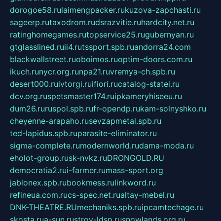
dorogoe58.ru
laimengpacker.ru
kuzova-zapchasti.ru
sageerp.ru
taxodrom.ru
dsrazvitie.ru
hardcity.net.ru
ratinghomegames.ru
topservice25.ru
gubernyan.ru
gtglasslined.ru
ii4.ru
tssport.spb.ru
andorra24.com
blackwallstreet.ru
oboimos.ru
optim-doors.com.ru
ikuch.ru
nycr.org.ru
npa21.ru
vremya-ch.spb.ru
desert000.ru
ivtorgi.ru
ifiori.ru
catalog-statei.ru
dcv.org.ru
spetsmaster174.ru
ipkameryhiseeu.ru
dum26.ru
ruspol.spb.ru
fr-opendp.ru
kam-solnyshko.ru
cheyenne-arapaho.ru
sevzapmetal.spb.ru
ted-lapidus.spb.ru
parasite-eliminator.ru
sigma-complete.ru
modernworld.ru
dama-moda.ru
eholot-group.ru
sk-nvkz.ru
DRONGOLD.RU
democratia2.ru
i-farmer.ru
mass-sport.org
jablonex.spb.ru
bookmess.ru
linkword.ru
refineua.com.ru
cs-spec.net.ru
altay-mebel.ru
DNK-THEATRE.RU
mechaniks.spb.ru
ipcamtechage.ru
skosta.ru
a-sun.ru
stroy-ldsp.ru
snowlands.org.ru