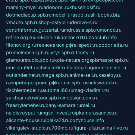
maminy-mysli.ru
arionorel.ru
khuseniosif.ru
dotmediacup.spb.ru
mebel-tiraspol.ru
all-books.biz
vmauto.spb.ru
shop-astyle.ru
derevo-s.ru
contrinform.ru
gutserial.ru
mdrussia.spb.ru
monod.ru
refine.org.ru
uk-krein.ru
kamensk61.ru
zooclub.info
filonov.org.ru
технокамск.рф
ra-spectr.ru
ooodriada.ru
promelmash.spb.ru
ixtys.spb.ru
fccity.ru
glamourstudio.spb.ru
kola-nature.org
spbmaster.spb.ru
musicoutlet.ru
china.msk.ru
bulldog.su
grimm-online.ru
outlander.net.ru
maga.spb.ru
anime-sell.ru
keseloy.ru
газприборсервис.рф
karmin.spb.ru
shekswood.ru
tischlermebel.ru
automall66.ru
mag-vladimir.ru
yardbar.ru
kiwitour.spb.ru
indesign.com.ru
freestylemebel.ru
bany-samara.ru
rsei.ru
naidisvoyput.ru
mgsn-invest.ru
ipkamerasannce.ru
alicante-house.ru
ibelka74.ru
cozyhouse.info
vlkargalev-studio.ru
700mb.ru
figura-ufa.ru
alina-live.ru