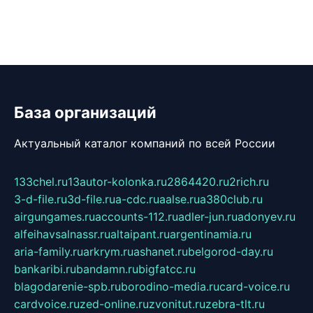
База организаций
Актуальный каталог компаний по всей России
133chel.ru
13autor-kolonka.ru
2864420.ru
2rich.ru
3-d-file.ru
3d-file.ru
a-cdc.ru
aalse.ru
a380club.ru
airgungames.ru
accounts-112.ru
adler-jun.ru
adonyev.ru
alfeihavsalnassr.ru
altaipant.ru
argentinamia.ru
aria-family.ru
arkrym.ru
ashanet.ru
belgorod-day.ru
bankaribi.ru
bandamn.ru
bigfatcc.ru
blagodarenie-spb.ru
borodino-media.ru
card-voice.ru
cardvoice.ru
zed-online.ru
zvonitut.ru
zebra-tlt.ru