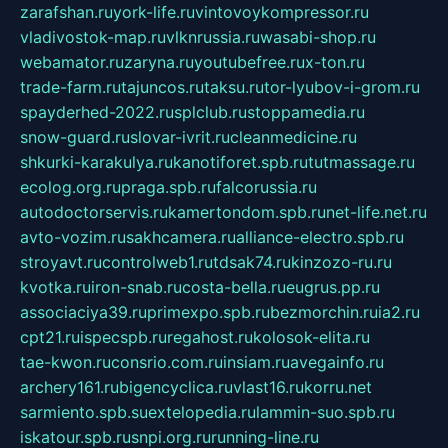
zarafshan.ru
york-life.ru
vintovoykompressor.ru
vladivostok-map.ru
vlknrussia.ru
wasabi-shop.ru
webamator.ru
zaryna.ru
youtubefree.ru
x-ton.ru
trade-farm.ru
tajuncos.ru
taksu.ru
tor-lyubov-i-grom.ru
spayderhed-2022.ru
splclub.ru
stoppamedia.ru
snow-guard.ru
slovar-ivrit.ru
cleanmedicine.ru
shkurki-karakulya.ru
kanotiforet.spb.ru
tutmassage.ru
ecolog.org.ru
praga.spb.ru
falcorussia.ru
autodoctorservis.ru
kamertondom.spb.ru
net-life.net.ru
avto-vozim.ru
sakhcamera.ru
alliance-electro.spb.ru
stroyavt.ru
controlweb1.ru
tdsak74.ru
kinzozo-ru.ru
kvotka.ru
iron-snab.ru
costa-bella.ru
eugrus.pp.ru
associaciya39.ru
primexpo.spb.ru
bezmorchin.ru
ia2.ru
cpt21.ru
ispecspb.ru
regahost.ru
kolosok-elita.ru
tae-kwon.ru
consrio.com.ru
insiam.ru
avegainfo.ru
archery161.ru
bigencyclica.ru
vlast16.ru
korru.net
sarmiento.spb.su
extelopedia.ru
lammin-suo.spb.ru
iskatour.spb.ru
snpi.org.ru
running-line.ru