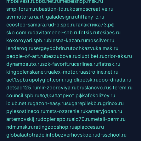
mobilvest.ru
bbd.net.ru
mebelshop.msk.ru
smp-forum.ru
bastion-td.ru
kosmoscreative.ru
avrmotors.ru
art-galadesign.ru
tiffany-c.ru
ecostep-samara.ru
d-p.spb.ru
галактика73.рф
sko.com.ru
davitamebel-spb.ru
fotsis.ru
tesiaes.ru
kokoroyari.spb.ru
blesna-kazan.ru
mossilver.ru
lenderoq.ru
sergeydobrin.ru
tochkazvuka.msk.ru
people-of-art.ru
bezzubova.ru
clubtibet.ru
orior-aks.ru
dynamoauto.ru
szk-favorit.ru
carlines.ru
flatnsk.ru
kingbolenskaner.ru
alex-motor.ru
astroline.net.ru
act1.spb.ru
polyglot.com.ru
gidlipetsk.ru
ooo-driada.ru
detsad125.ru
mir-zdoroviya.ru
bruslanovo.ru
siterem.ru
council.spb.ru
лодкипатриот.рф
kafekolizey.ru
iclub.net.ru
gazon-easy.ru
sugarepilekb.ru
grinox.ru
pylesostineco.ru
msts-ozarenie.ru
kameryjooan.ru
artemovskij.ru
dopler.spb.ru
aid70.ru
metall-perm.ru
ndm.msk.ru
ratingzooshop.ru
apiaccess.ru
globalautotrade.info
bezverhovskoe.ru
drsschool.ru