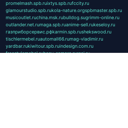
promelmash.spb.ru
ixtys.spb.ru
fccity.ru
glamourstudio.spb.ru
kola-nature.org
spbmaster.spb.ru
musicoutlet.ru
china.msk.ru
bulldog.su
grimm-online.ru
outlander.net.ru
maga.spb.ru
anime-sell.ru
keseloy.ru
газприборсервис.рф
karmin.spb.ru
shekswood.ru
tischlermebel.ru
automall66.ru
mag-vladimir.ru
yardbar.ru
kiwitour.spb.ru
indesign.com.ru
freestylemebel.ru
bany-samara.ru
rsei.ru
naidisvoyput.ru
mgsn-invest.ru
ipkamerasannce.ru
alicante-house.ru
ibelka74.ru
cozyhouse.info
vlkargalev-studio.ru
700mb.ru
figura-ufa.ru
alina-live.ru
belarusiannews.ru
womenknow.ru
dos-vniimk.ru
sega.net.ru
dv.net.ru
phenomenonsofhistory.com
telesputnik.net.ru
wall.pp.ru
pylesosroidmi.ru
gtc-clan.ru
cligs.ru
bibikazap.ru
popova.org.ru
netwhistler.spb.ru
bellvil.ru
bonzon.ru
iss-vladik.ru
defiparis.net.ru
las-gryzas.ru
amku.ru
electednews.spb.ru
feather.org.ru
spar72.ru
tankiigri.ru