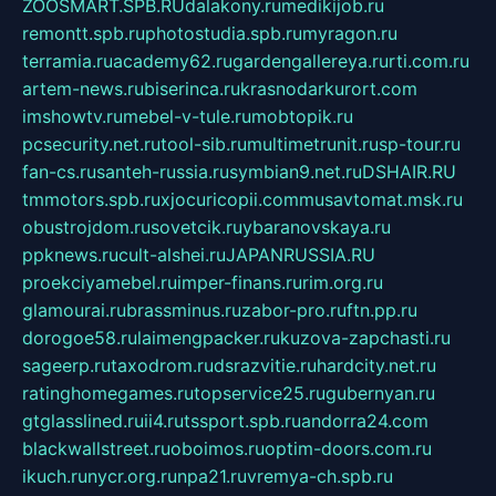
ZOOSMART.SPB.RU
dalakony.ru
medikijob.ru
remontt.spb.ru
photostudia.spb.ru
myragon.ru
terramia.ru
academy62.ru
gardengallereya.ru
rti.com.ru
artem-news.ru
biserinca.ru
krasnodarkurort.com
imshowtv.ru
mebel-v-tule.ru
mobtopik.ru
pcsecurity.net.ru
tool-sib.ru
multimetrunit.ru
sp-tour.ru
fan-cs.ru
santeh-russia.ru
symbian9.net.ru
DSHAIR.RU
tmmotors.spb.ru
xjocuricopii.com
musavtomat.msk.ru
obustrojdom.ru
sovetcik.ru
ybaranovskaya.ru
ppknews.ru
cult-alshei.ru
JAPANRUSSIA.RU
proekciyamebel.ru
imper-finans.ru
rim.org.ru
glamourai.ru
brassminus.ru
zabor-pro.ru
ftn.pp.ru
dorogoe58.ru
laimengpacker.ru
kuzova-zapchasti.ru
sageerp.ru
taxodrom.ru
dsrazvitie.ru
hardcity.net.ru
ratinghomegames.ru
topservice25.ru
gubernyan.ru
gtglasslined.ru
ii4.ru
tssport.spb.ru
andorra24.com
blackwallstreet.ru
oboimos.ru
optim-doors.com.ru
ikuch.ru
nycr.org.ru
npa21.ru
vremya-ch.spb.ru