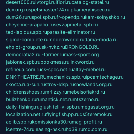
desert000.ru
ivtorgi.ru
ifiori.ru
catalog-statei.ru
dcv.org.ru
spetsmaster174.ru
ipkameryhiseeu.ru
dum26.ru
ruspol.spb.ru
fr-opendp.ru
kam-solnyshko.ru
cheyenne-arapaho.ru
sevzapmetal.spb.ru
ted-lapidus.spb.ru
parasite-eliminator.ru
sigma-complete.ru
modernworld.ru
dama-moda.ru
eholot-group.ru
sk-nvkz.ru
DRONGOLD.RU
democratia2.ru
i-farmer.ru
mass-sport.org
jablonex.spb.ru
bookmess.ru
linkword.ru
refineua.com.ru
cs-spec.net.ru
altay-mebel.ru
DNK-THEATRE.RU
mechaniks.spb.ru
ipcamtechage.ru
skosta.ru
a-sun.ru
stroy-ldsp.ru
snowlands.org.ru
childrensshoes.ru
mrlizzy.ru
mebelsofiakrd.ru
bulizhenko.ru
rumantick.net.ru
mtszerno.ru
daily-fishing.ru
glushiteli-v-spb.ru
megasat.org.ru
localization.net.ru
flyingfish.pp.ru
ds5teremok.ru
aclib.spb.ru
komissionka30.ru
mag-profit.ru
icentre-74.ru
leasing-nsk.ru
hd39.ru
rcd.com.ru