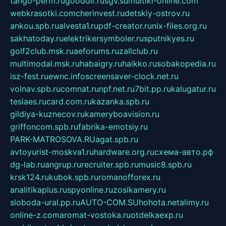
tango-perm.ru
gooddir.ru
sgv.su
multiki-online.com
webkrasotki.com
cherinvest.ru
detskiy-ostrov.ru
ankou.spb.ru
alvesta1.ru
pdf-creator.ru
nix-files.org.ru
sakhatoday.ru
elektrikersymboler.ru
sputnikyes.ru
golf2club.msk.ru
aeforums.ru
zallclub.ru
multimodal.msk.ru
habaigry.ru
haikko.ru
sobakopedia.ru
isz-fest.ru
ewnc.info
screensaver-clock.net.ru
volnav.spb.ru
comnat.ru
npf.net.ru
7bit.pp.ru
kalugatur.ru
tesiaes.ru
card.com.ru
kazanka.spb.ru
gildiya-kuznecov.ru
kameryboavision.ru
griffoncom.spb.ru
fabrika-emotsiy.ru
PARK-MATROSOVA.RU
agat.spb.ru
avtoyurist-moskva1.ru
hardware.org.ru
схема-авто.рф
dg-lab.ru
angrup.ru
recruiter.spb.ru
music8.spb.ru
krsk124.ru
kubok.spb.ru
romanofforex.ru
analitikaplus.ru
spyonline.ru
zosikamery.ru
sloboda-ural.pp.ru
AUTO-COM.SU
hohota.net
alimy.ru
online-z.com
aromat-vostoka.ru
otdelkaexp.ru