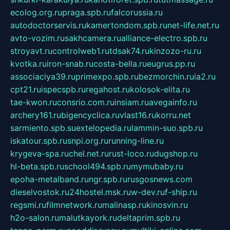
ecolog.org.ru
praga.spb.ru
falcorussia.ru
autodoctorservis.ru
kamertondom.spb.ru
net-life.net.ru
avto-vozim.ru
sakhcamera.ru
alliance-electro.spb.ru
stroyavt.ru
controlweb1.ru
tdsak74.ru
kinzozo-ru.ru
kvotka.ru
iron-snab.ru
costa-bella.ru
eugrus.pp.ru
associaciya39.ru
primexpo.spb.ru
bezmorchin.ru
ia2.ru
cpt21.ru
ispecspb.ru
regahost.ru
kolosok-elita.ru
tae-kwon.ru
consrio.com.ru
insiam.ru
avegainfo.ru
archery161.ru
bigencyclica.ru
vlast16.ru
korru.net
sarmiento.spb.su
extelopedia.ru
lammin-suo.spb.ru
iskatour.spb.ru
snpi.org.ru
running-line.ru
krygeva-spa.ru
chel.net.ru
rust-loco.ru
dugshop.ru
hl-beta.spb.ru
school494.spb.ru
mymubaby.ru
epoha-metalband.ru
ngr.spb.ru
rusgosnews.com
dieselvostok.ru
24hostel.msk.ru
w-dev.ru
f-ship.ru
regsmi.ru
filmnetwork.ru
malinasp.ru
kinosvin.ru
h2o-salon.ru
malutkayork.ru
deltaprim.spb.ru