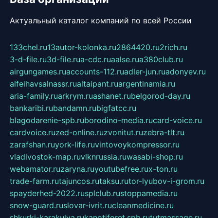
Актуальный каталог компаний по всей России
133chel.ru
13autor-kolonka.ru
2864420.ru
2rich.ru
3-d-file.ru
3d-file.ru
a-cdc.ru
aalse.ru
a380club.ru
airgungames.ru
accounts-112.ru
adler-jun.ru
adonyev.ru
alfeihavsalnassr.ru
altaipant.ru
argentinamia.ru
aria-family.ru
arkrym.ru
ashanet.ru
belgorod-day.ru
bankaribi.ru
bandamn.ru
bigfatcc.ru
blagodarenie-spb.ru
borodino-media.ru
card-voice.ru
cardvoice.ru
zed-online.ru
zvonitut.ru
zebra-tlt.ru
zarafshan.ru
york-life.ru
vintovoykompressor.ru
vladivostok-map.ru
vlknrussia.ru
wasabi-shop.ru
webamator.ru
zaryna.ru
youtubefree.ru
x-ton.ru
trade-farm.ru
tajuncos.ru
taksu.ru
tor-lyubov-i-grom.ru
spayderhed-2022.ru
splclub.ru
stoppamedia.ru
snow-guard.ru
slovar-ivrit.ru
cleanmedicine.ru
shkurki-karakulya.ru
kanotiforet.spb.ru
tutmassage.ru