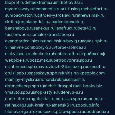
bioprot.ru
deltaextreme.ru
mirkotlov07.ru
mycrossway.ru
temamedia.ru
art-fusing.ru
cbslefort.ru
sunroadwatch.ru
citroen-yaroslavl.ru
ratnews.msk.ru
sk-if.ru
joomlamoduli.ru
academic-work.ru
bananaboys.ru
sanekua.ru
lianafrukt.ru
beta43.ru
tucsonwoori.com
alex-translation.ru
avantgardeclinics.ru
noel.msk.ru
buylq.ru
aquas-spb.ru
vilnerivne.com
bobry-2.ru
vtoroe-solnce.ru
nickysheen.ru
clockmir.ru
huntercraft.ru
стройокт.рф
webpixels.ru
pczz.msk.su
petrodvorets.spb.ru
nsintermed.spb.ru
avtovirazh-24.ru
jazzq.ru
czecot.ru
cruizi.spb.ru
spasskaya.spb.ru
kniris.ru
vkpeople.com
maminy-mysli.ru
arionorel.ru
khuseniosif.ru
dotmediacup.spb.ru
mebel-tiraspol.ru
all-books.biz
vmauto.spb.ru
shop-astyle.ru
derevo-s.ru
contrinform.ru
gutserial.ru
mdrussia.spb.ru
monod.ru
refine.org.ru
uk-krein.ru
kamensk61.ru
zooclub.info
filonov.org.ru
технокамск.рф
ra-spectr.ru
ooodriada.ru