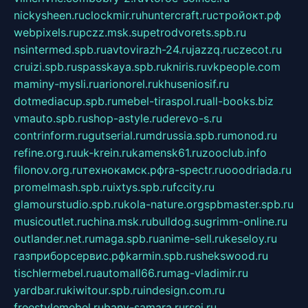
nickysheen.ru
clockmir.ru
huntercraft.ru
стройокт.рф
webpixels.ru
pczz.msk.su
petrodvorets.spb.ru
nsintermed.spb.ru
avtovirazh-24.ru
jazzq.ru
czecot.ru
cruizi.spb.ru
spasskaya.spb.ru
kniris.ru
vkpeople.com
maminy-mysli.ru
arionorel.ru
khuseniosif.ru
dotmediacup.spb.ru
mebel-tiraspol.ru
all-books.biz
vmauto.spb.ru
shop-astyle.ru
derevo-s.ru
contrinform.ru
gutserial.ru
mdrussia.spb.ru
monod.ru
refine.org.ru
uk-krein.ru
kamensk61.ru
zooclub.info
filonov.org.ru
технокамск.рф
ra-spectr.ru
ooodriada.ru
promelmash.spb.ru
ixtys.spb.ru
fccity.ru
glamourstudio.spb.ru
kola-nature.org
spbmaster.spb.ru
musicoutlet.ru
china.msk.ru
bulldog.su
grimm-online.ru
outlander.net.ru
maga.spb.ru
anime-sell.ru
keseloy.ru
газприборсервис.рф
karmin.spb.ru
shekswood.ru
tischlermebel.ru
automall66.ru
mag-vladimir.ru
yardbar.ru
kiwitour.spb.ru
indesign.com.ru
freestylemebel.ru
bany-samara.ru
rsei.ru