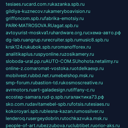
tesiaes.ru
card.com.ru
kazanka.spb.ru
gildiya-kuznecov.ru
kameryboavision.ru
griffoncom.spb.ru
fabrika-emotsiy.ru
PARK-MATROSOVA.RU
agat.spb.ru
avtoyurist-moskva1.ru
hardware.org.ru
схема-авто.рф
dg-lab.ru
angrup.ru
recruiter.spb.ru
music8.spb.ru
krsk124.ru
kubok.spb.ru
romanofforex.ru
analitikaplus.ru
spyonline.ru
zosikamery.ru
sloboda-ural.pp.ru
AUTO-COM.SU
hohota.net
alimy.ru
online-z.com
aromat-vostoka.ru
otdelkaexp.ru
mobilvest.ru
bbd.net.ru
mebelshop.msk.ru
smp-forum.ru
bastion-td.ru
kosmoscreative.ru
avrmotors.ru
art-galadesign.ru
tiffany-c.ru
ecostep-samara.ru
d-p.spb.ru
галактика73.рф
sko.com.ru
davitamebel-spb.ru
fotsis.ru
tesiaes.ru
kokoroyari.spb.ru
blesna-kazan.ru
mossilver.ru
lenderoq.ru
sergeydobrin.ru
tochkazvuka.msk.ru
people-of-art.ru
bezzubova.ru
clubtibet.ru
orior-aks.ru