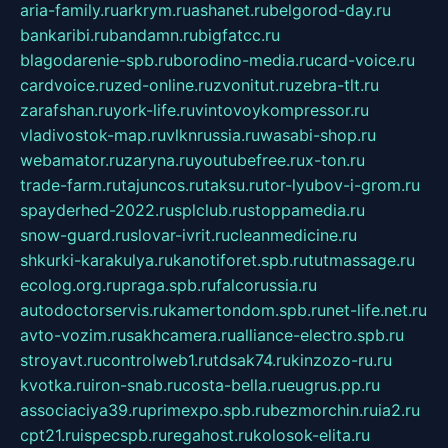
aria-family.ru
arkrym.ru
ashanet.ru
belgorod-day.ru
bankaribi.ru
bandamn.ru
bigfatcc.ru
blagodarenie-spb.ru
borodino-media.ru
card-voice.ru
cardvoice.ru
zed-online.ru
zvonitut.ru
zebra-tlt.ru
zarafshan.ru
york-life.ru
vintovoykompressor.ru
vladivostok-map.ru
vlknrussia.ru
wasabi-shop.ru
webamator.ru
zaryna.ru
youtubefree.ru
x-ton.ru
trade-farm.ru
tajuncos.ru
taksu.ru
tor-lyubov-i-grom.ru
spayderhed-2022.ru
splclub.ru
stoppamedia.ru
snow-guard.ru
slovar-ivrit.ru
cleanmedicine.ru
shkurki-karakulya.ru
kanotiforet.spb.ru
tutmassage.ru
ecolog.org.ru
praga.spb.ru
falcorussia.ru
autodoctorservis.ru
kamertondom.spb.ru
net-life.net.ru
avto-vozim.ru
sakhcamera.ru
alliance-electro.spb.ru
stroyavt.ru
controlweb1.ru
tdsak74.ru
kinzozo-ru.ru
kvotka.ru
iron-snab.ru
costa-bella.ru
eugrus.pp.ru
associaciya39.ru
primexpo.spb.ru
bezmorchin.ru
ia2.ru
cpt21.ru
ispecspb.ru
regahost.ru
kolosok-elita.ru