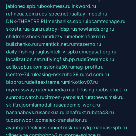
jablonex.spb.ru
bookmess.ru
linkword.ru
refineua.com.ru
cs-spec.net.ru
altay-mebel.ru
DNK-THEATRE.RU
mechaniks.spb.ru
ipcamtechage.ru
skosta.ru
a-sun.ru
stroy-ldsp.ru
snowlands.org.ru
childrensshoes.ru
mrlizzy.ru
mebelsofiakrd.ru
bulizhenko.ru
rumantick.net.ru
mtszerno.ru
daily-fishing.ru
glushiteli-v-spb.ru
megasat.org.ru
localization.net.ru
flyingfish.pp.ru
ds5teremok.ru
aclib.spb.ru
komissionka30.ru
mag-profit.ru
icentre-74.ru
leasing-nsk.ru
hd39.ru
rcd.com.ru
bioprot.ru
deltaextreme.ru
mirkotlov07.ru
mycrossway.ru
temamedia.ru
art-fusing.ru
cbslefort.ru
sunroadwatch.ru
citroen-yaroslavl.ru
ratnews.msk.ru
sk-if.ru
joomlamoduli.ru
academic-work.ru
bananaboys.ru
sanekua.ru
lianafrukt.ru
beta43.ru
tucsonwoori.com
alex-translation.ru
avantgardeclinics.ru
noel.msk.ru
buylq.ru
aquas-spb.ru
vilnerivne.com
bobry-2.ru
vtoroe-solnce.ru