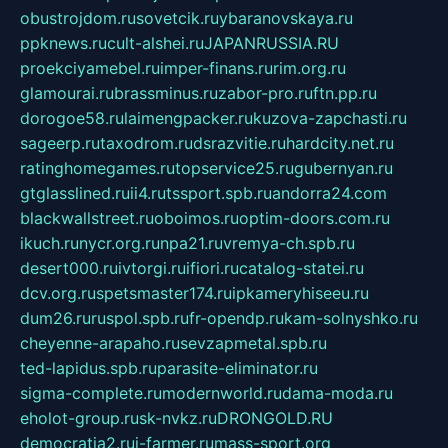
obustrojdom.ru
sovetcik.ru
ybaranovskaya.ru
ppknews.ru
cult-alshei.ru
JAPANRUSSIA.RU
proekciyamebel.ru
imper-finans.ru
rim.org.ru
glamourai.ru
brassminus.ru
zabor-pro.ru
ftn.pp.ru
dorogoe58.ru
laimengpacker.ru
kuzova-zapchasti.ru
sageerp.ru
taxodrom.ru
dsrazvitie.ru
hardcity.net.ru
ratinghomegames.ru
topservice25.ru
gubernyan.ru
gtglasslined.ru
ii4.ru
tssport.spb.ru
andorra24.com
blackwallstreet.ru
oboimos.ru
optim-doors.com.ru
ikuch.ru
nycr.org.ru
npa21.ru
vremya-ch.spb.ru
desert000.ru
ivtorgi.ru
ifiori.ru
catalog-statei.ru
dcv.org.ru
spetsmaster174.ru
ipkameryhiseeu.ru
dum26.ru
ruspol.spb.ru
fr-opendp.ru
kam-solnyshko.ru
cheyenne-arapaho.ru
sevzapmetal.spb.ru
ted-lapidus.spb.ru
parasite-eliminator.ru
sigma-complete.ru
modernworld.ru
dama-moda.ru
eholot-group.ru
sk-nvkz.ru
DRONGOLD.RU
democratia2.ru
i-farmer.ru
mass-sport.org