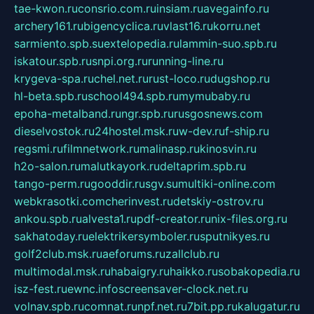
tae-kwon.ru
consrio.com.ru
insiam.ru
avegainfo.ru
archery161.ru
bigencyclica.ru
vlast16.ru
korru.net
sarmiento.spb.su
extelopedia.ru
lammin-suo.spb.ru
iskatour.spb.ru
snpi.org.ru
running-line.ru
krygeva-spa.ru
chel.net.ru
rust-loco.ru
dugshop.ru
hl-beta.spb.ru
school494.spb.ru
mymubaby.ru
epoha-metalband.ru
ngr.spb.ru
rusgosnews.com
dieselvostok.ru
24hostel.msk.ru
w-dev.ru
f-ship.ru
regsmi.ru
filmnetwork.ru
malinasp.ru
kinosvin.ru
h2o-salon.ru
malutkayork.ru
deltaprim.spb.ru
tango-perm.ru
gooddir.ru
sgv.su
multiki-online.com
webkrasotki.com
cherinvest.ru
detskiy-ostrov.ru
ankou.spb.ru
alvesta1.ru
pdf-creator.ru
nix-files.org.ru
sakhatoday.ru
elektrikersymboler.ru
sputnikyes.ru
golf2club.msk.ru
aeforums.ru
zallclub.ru
multimodal.msk.ru
habaigry.ru
haikko.ru
sobakopedia.ru
isz-fest.ru
ewnc.info
screensaver-clock.net.ru
volnav.spb.ru
comnat.ru
npf.net.ru
7bit.pp.ru
kalugatur.ru