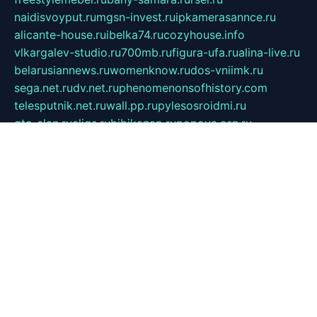
naidisvoyput.ru
mgsn-invest.ru
ipkamerasannce.ru
alicante-house.ru
ibelka74.ru
cozyhouse.info
vlkargalev-studio.ru
700mb.ru
figura-ufa.ru
alina-live.ru
belarusiannews.ru
womenknow.ru
dos-vniimk.ru
sega.net.ru
dv.net.ru
phenomenonsofhistory.com
telesputnik.net.ru
wall.pp.ru
pylesosroidmi.ru
gtc-clan.ru
cligs.ru
bibikazap.ru
popova.org.ru
netwhistler.spb.ru
bellvil.ru
bonzon.ru
iss-vladik.ru
defiparis.net.ru
las-gryzas.ru
amku.ru
electednews.spb.ru
feather.org.ru
spar72.ru
tankiigri.ru
dominus.com.ru
ibtree.ru
sanykool.pp.ru
unixlib.org.ru
menatep.spb.ru
gartenterrassen.ru
printeka.ru
skvozilka.com.ru
parkovka-pub.ru
lovemobi.ru
art-ru.ru
emulatorz.com.ru
alucomp.com.ru
tatforum.com.ru
alternativa-profi.ru
dermakler.ru
artsurvey.ru
aredir.ru
khimspas.ru
centr-maxi.ru
2018r.ru
bort-stomer-defort.ru
professional2.ru
gibsons.ru