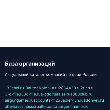
База организаций
Актуальный каталог компаний по всей России
133chel.ru
13autor-kolonka.ru
2864420.ru
2rich.ru
3-d-file.ru
3d-file.ru
a-cdc.ru
aalse.ru
a380club.ru
airgungames.ru
accounts-112.ru
adler-jun.ru
adonyev.ru
alfeihavsalnassr.ru
altaipant.ru
argentinamia.ru