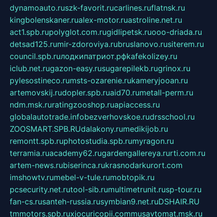
dynamoauto.ru
szk-favorit.ru
carlines.ru
flatnsk.ru
kingbolenskaner.ru
alex-motor.ru
astroline.net.ru
act1.spb.ru
polyglot.com.ru
gidlipetsk.ru
ooo-driada.ru
detsad125.ru
mir-zdoroviya.ru
bruslanovo.ru
siterem.ru
council.spb.ru
лодкипатриот.рф
kafekolizey.ru
iclub.net.ru
gazon-easy.ru
sugarepilekb.ru
grinox.ru
pylesostineco.ru
msts-ozarenie.ru
kameryjooan.ru
artemovskij.ru
dopler.spb.ru
aid70.ru
metall-perm.ru
ndm.msk.ru
ratingzooshop.ru
apiaccess.ru
globalautotrade.info
bezverhovskoe.ru
drsschool.ru
ZOOSMART.SPB.RU
dalakony.ru
medikijob.ru
remontt.spb.ru
photostudia.spb.ru
myragon.ru
terramia.ru
academy62.ru
gardengallereya.ru
rti.com.ru
artem-news.ru
biserinca.ru
krasnodarkurort.com
imshowtv.ru
mebel-v-tule.ru
mobtopik.ru
pcsecurity.net.ru
tool-sib.ru
multimetrunit.ru
sp-tour.ru
fan-cs.ru
santeh-russia.ru
symbian9.net.ru
DSHAIR.RU
tmmotors.spb.ru
xjocuricopii.com
musavtomat.msk.ru