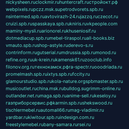
nickysheen.ru
clockmir.ru
huntercraft.ru
стройокт.рф
webpixels.ru
pczz.msk.su
petrodvorets.spb.ru
nsintermed.spb.ru
avtovirazh-24.ru
jazzq.ru
czecot.ru
cruizi.spb.ru
spasskaya.spb.ru
kniris.ru
vkpeople.com
maminy-mysli.ru
arionorel.ru
khuseniosif.ru
dotmediacup.spb.ru
mebel-tiraspol.ru
all-books.biz
vmauto.spb.ru
shop-astyle.ru
derevo-s.ru
contrinform.ru
gutserial.ru
mdrussia.spb.ru
monod.ru
refine.org.ru
uk-krein.ru
kamensk61.ru
zooclub.info
filonov.org.ru
технокамск.рф
ra-spectr.ru
ooodriada.ru
promelmash.spb.ru
ixtys.spb.ru
fccity.ru
glamourstudio.spb.ru
kola-nature.org
spbmaster.spb.ru
musicoutlet.ru
china.msk.ru
bulldog.su
grimm-online.ru
outlander.net.ru
maga.spb.ru
anime-sell.ru
keseloy.ru
газприборсервис.рф
karmin.spb.ru
shekswood.ru
tischlermebel.ru
automall66.ru
mag-vladimir.ru
yardbar.ru
kiwitour.spb.ru
indesign.com.ru
freestylemebel.ru
bany-samara.ru
rsei.ru