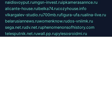
naidisvoyput.ru
mgsn-invest.ru
ipkamerasannce.ru
alicante-house.ru
ibelka74.ru
cozyhouse.info
vlkargalev-studio.ru
700mb.ru
figura-ufa.ru
alina-live.ru
belarusiannews.ru
womenknow.ru
dos-vniimk.ru
sega.net.ru
dv.net.ru
phenomenonsofhistory.com
telesputnik.net.ru
wall.pp.ru
pylesosroidmi.ru
gtc-clan.ru
cligs.ru
bibikazap.ru
popova.org.ru
netwhistler.spb.ru
bellvil.ru
bonzon.ru
iss-vladik.ru
defiparis.net.ru
las-gryzas.ru
amku.ru
electednews.spb.ru
feather.org.ru
spar72.ru
tankiigri.ru
dominus.com.ru
ibtree.ru
sanykool.pp.ru
unixlib.org.ru
menatep.spb.ru
gartenterrassen.ru
printeka.ru
skvozilka.com.ru
parkovka-pub.ru
lovemobi.ru
art-ru.ru
emulatorz.com.ru
alucomp.com.ru
tatforum.com.ru
alternativa-profi.ru
dermakler.ru
artsurvey.ru
aredir.ru
khimspas.ru
centr-maxi.ru
2018r.ru
bort-stomer-defort.ru
professional2.ru
gibsons.ru
artselena.ru
art-pilot.ru
ingredient.spb.ru