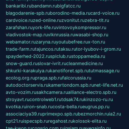
bankaribi.ru
bandamn.ru
bigfatcc.ru
blagodarenie-spb.ru
borodino-media.ru
card-voice.ru
cardvoice.ru
zed-online.ru
zvonitut.ru
zebra-tlt.ru
zarafshan.ru
york-life.ru
vintovoykompressor.ru
vladivostok-map.ru
vlknrussia.ru
wasabi-shop.ru
webamator.ru
zaryna.ru
youtubefree.ru
x-ton.ru
trade-farm.ru
tajuncos.ru
taksu.ru
tor-lyubov-i-grom.ru
spayderhed-2022.ru
splclub.ru
stoppamedia.ru
snow-guard.ru
slovar-ivrit.ru
cleanmedicine.ru
shkurki-karakulya.ru
kanotiforet.spb.ru
tutmassage.ru
ecolog.org.ru
praga.spb.ru
falcorussia.ru
autodoctorservis.ru
kamertondom.spb.ru
net-life.net.ru
avto-vozim.ru
sakhcamera.ru
alliance-electro.spb.ru
stroyavt.ru
controlweb1.ru
tdsak74.ru
kinzozo-ru.ru
kvotka.ru
iron-snab.ru
costa-bella.ru
eugrus.pp.ru
associaciya39.ru
primexpo.spb.ru
bezmorchin.ru
ia2.ru
cpt21.ru
ispecspb.ru
regahost.ru
kolosok-elita.ru
tae-kwon.ru
consrio.com.ru
insiam.ru
avegainfo.ru