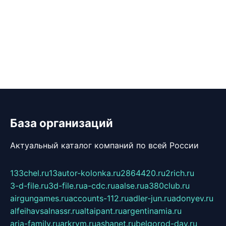
База организаций
Актуальный каталог компаний по всей России
133chel.ru
13autor-kolonka.ru
2864420.ru
2rich.ru
3-d-file.ru
3d-file.ru
a-cdc.ru
aalse.ru
a380club.ru
airgungames.ru
accounts-112.ru
adler-jun.ru
adonyev.ru
alfeihavsalnassr.ru
altaipant.ru
argentinamia.ru
aria-family.ru
arkrym.ru
ashanet.ru
belgorod-day.ru