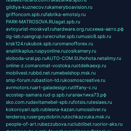
gildiya-kuznecov.ru
kameryboavision.ru
griffoncom.spb.ru
fabrika-emotsiy.ru
PARK-MATROSOVA.RU
agat.spb.ru
avtoyurist-moskva1.ru
hardware.org.ru
схема-авто.рф
dg-lab.ru
angrup.ru
recruiter.spb.ru
music8.spb.ru
krsk124.ru
kubok.spb.ru
romanofforex.ru
analitikaplus.ru
spyonline.ru
zosikamery.ru
sloboda-ural.pp.ru
AUTO-COM.SU
hohota.net
alimy.ru
online-z.com
aromat-vostoka.ru
otdelkaexp.ru
mobilvest.ru
bbd.net.ru
mebelshop.msk.ru
smp-forum.ru
bastion-td.ru
kosmoscreative.ru
avrmotors.ru
art-galadesign.ru
tiffany-c.ru
ecostep-samara.ru
d-p.spb.ru
галактика73.рф
sko.com.ru
davitamebel-spb.ru
fotsis.ru
tesiaes.ru
kokoroyari.spb.ru
blesna-kazan.ru
mossilver.ru
lenderoq.ru
sergeydobrin.ru
tochkazvuka.msk.ru
people-of-art.ru
bezzubova.ru
clubtibet.ru
orior-aks.ru