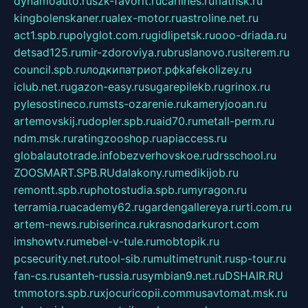
dynamoauto.ru
szk-favorit.ru
carlines.ru
flatnsk.ru
kingbolenskaner.ru
alex-motor.ru
astroline.net.ru
act1.spb.ru
polyglot.com.ru
gidlipetsk.ru
ooo-driada.ru
detsad125.ru
mir-zdoroviya.ru
bruslanovo.ru
siterem.ru
council.spb.ru
лодкипатриот.рф
kafekolizey.ru
iclub.net.ru
gazon-easy.ru
sugarepilekb.ru
grinox.ru
pylesostineco.ru
msts-ozarenie.ru
kameryjooan.ru
artemovskij.ru
dopler.spb.ru
aid70.ru
metall-perm.ru
ndm.msk.ru
ratingzooshop.ru
apiaccess.ru
globalautotrade.info
bezverhovskoe.ru
drsschool.ru
ZOOSMART.SPB.RU
dalakony.ru
medikijob.ru
remontt.spb.ru
photostudia.spb.ru
myragon.ru
terramia.ru
academy62.ru
gardengallereya.ru
rti.com.ru
artem-news.ru
biserinca.ru
krasnodarkurort.com
imshowtv.ru
mebel-v-tule.ru
mobtopik.ru
pcsecurity.net.ru
tool-sib.ru
multimetrunit.ru
sp-tour.ru
fan-cs.ru
santeh-russia.ru
symbian9.net.ru
DSHAIR.RU
tmmotors.spb.ru
xjocuricopii.com
musavtomat.msk.ru