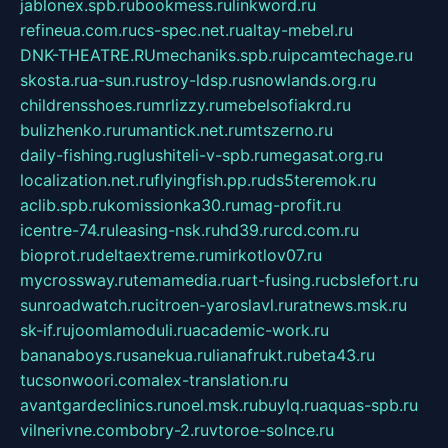
jablonex.spb.ru
bookmess.ru
linkword.ru
refineua.com.ru
cs-spec.net.ru
altay-mebel.ru
DNK-THEATRE.RU
mechaniks.spb.ru
ipcamtechage.ru
skosta.ru
a-sun.ru
stroy-ldsp.ru
snowlands.org.ru
childrensshoes.ru
mrlizzy.ru
mebelsofiakrd.ru
bulizhenko.ru
rumantick.net.ru
mtszerno.ru
daily-fishing.ru
glushiteli-v-spb.ru
megasat.org.ru
localization.net.ru
flyingfish.pp.ru
ds5teremok.ru
aclib.spb.ru
komissionka30.ru
mag-profit.ru
icentre-74.ru
leasing-nsk.ru
hd39.ru
rcd.com.ru
bioprot.ru
deltaextreme.ru
mirkotlov07.ru
mycrossway.ru
temamedia.ru
art-fusing.ru
cbslefort.ru
sunroadwatch.ru
citroen-yaroslavl.ru
ratnews.msk.ru
sk-if.ru
joomlamoduli.ru
academic-work.ru
bananaboys.ru
sanekua.ru
lianafrukt.ru
beta43.ru
tucsonwoori.com
alex-translation.ru
avantgardeclinics.ru
noel.msk.ru
buylq.ru
aquas-spb.ru
vilnerivne.com
bobry-2.ru
vtoroe-solnce.ru