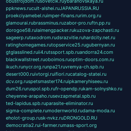
obustrojdom.ru
sovetcik.ru
ybaranovskaya.ru
ppknews.ru
cult-alshei.ru
JAPANRUSSIA.RU
proekciyamebel.ru
imper-finans.ru
rim.org.ru
glamourai.ru
brassminus.ru
zabor-pro.ru
ftn.pp.ru
dorogoe58.ru
laimengpacker.ru
kuzova-zapchasti.ru
sageerp.ru
taxodrom.ru
dsrazvitie.ru
hardcity.net.ru
ratinghomegames.ru
topservice25.ru
gubernyan.ru
gtglasslined.ru
ii4.ru
tssport.spb.ru
andorra24.com
blackwallstreet.ru
oboimos.ru
optim-doors.com.ru
ikuch.ru
nycr.org.ru
npa21.ru
vremya-ch.spb.ru
desert000.ru
ivtorgi.ru
ifiori.ru
catalog-statei.ru
dcv.org.ru
spetsmaster174.ru
ipkameryhiseeu.ru
dum26.ru
ruspol.spb.ru
fr-opendp.ru
kam-solnyshko.ru
cheyenne-arapaho.ru
sevzapmetal.spb.ru
ted-lapidus.spb.ru
parasite-eliminator.ru
sigma-complete.ru
modernworld.ru
dama-moda.ru
eholot-group.ru
sk-nvkz.ru
DRONGOLD.RU
democratia2.ru
i-farmer.ru
mass-sport.org