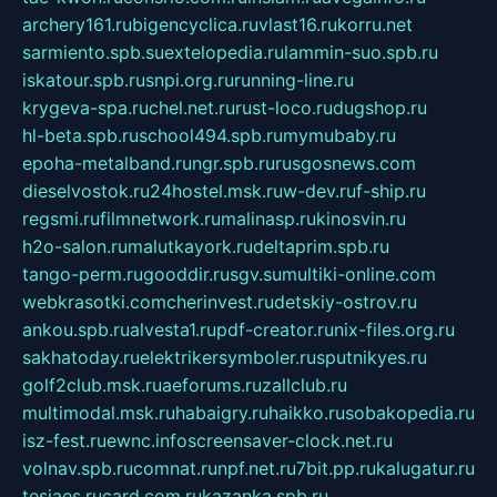
archery161.ru
bigencyclica.ru
vlast16.ru
korru.net
sarmiento.spb.su
extelopedia.ru
lammin-suo.spb.ru
iskatour.spb.ru
snpi.org.ru
running-line.ru
krygeva-spa.ru
chel.net.ru
rust-loco.ru
dugshop.ru
hl-beta.spb.ru
school494.spb.ru
mymubaby.ru
epoha-metalband.ru
ngr.spb.ru
rusgosnews.com
dieselvostok.ru
24hostel.msk.ru
w-dev.ru
f-ship.ru
regsmi.ru
filmnetwork.ru
malinasp.ru
kinosvin.ru
h2o-salon.ru
malutkayork.ru
deltaprim.spb.ru
tango-perm.ru
gooddir.ru
sgv.su
multiki-online.com
webkrasotki.com
cherinvest.ru
detskiy-ostrov.ru
ankou.spb.ru
alvesta1.ru
pdf-creator.ru
nix-files.org.ru
sakhatoday.ru
elektrikersymboler.ru
sputnikyes.ru
golf2club.msk.ru
aeforums.ru
zallclub.ru
multimodal.msk.ru
habaigry.ru
haikko.ru
sobakopedia.ru
isz-fest.ru
ewnc.info
screensaver-clock.net.ru
volnav.spb.ru
comnat.ru
npf.net.ru
7bit.pp.ru
kalugatur.ru
tesiaes.ru
card.com.ru
kazanka.spb.ru