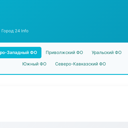
 Город 24 Info
ро-Западный ФО
Приволжский ФО
Уральский ФО
Южный ФО
Северо-Кавказский ФО