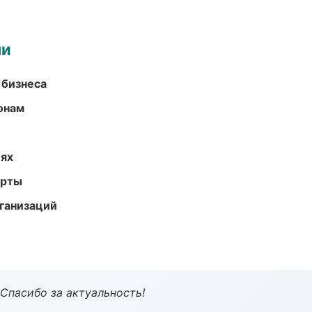
ми
 бизнеса
онам
иях
арты
ганизаций
 Спасибо за актуальность!