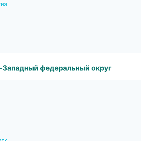
тия
о-Западный федеральный округ
д
дск