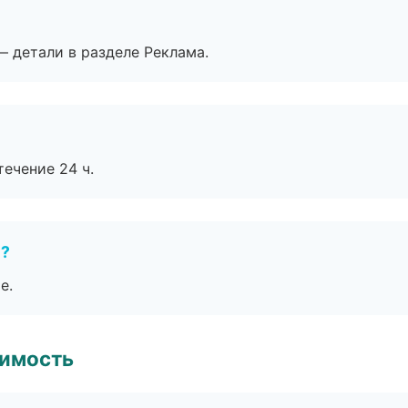
— детали в разделе Реклама.
течение 24 ч.
е?
е.
имость