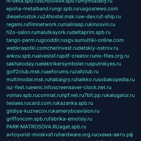
hl-beta.spb.ru
school494.spb.ru
mymubaby.ru
epoha-metalband.ru
ngr.spb.ru
rusgosnews.com
dieselvostok.ru
24hostel.msk.ru
w-dev.ru
f-ship.ru
regsmi.ru
filmnetwork.ru
malinasp.ru
kinosvin.ru
h2o-salon.ru
malutkayork.ru
deltaprim.spb.ru
tango-perm.ru
gooddir.ru
sgv.su
multiki-online.com
webkrasotki.com
cherinvest.ru
detskiy-ostrov.ru
ankou.spb.ru
alvesta1.ru
pdf-creator.ru
nix-files.org.ru
sakhatoday.ru
elektrikersymboler.ru
sputnikyes.ru
golf2club.msk.ru
aeforums.ru
zallclub.ru
multimodal.msk.ru
habaigry.ru
haikko.ru
sobakopedia.ru
isz-fest.ru
ewnc.info
screensaver-clock.net.ru
volnav.spb.ru
comnat.ru
npf.net.ru
7bit.pp.ru
kalugatur.ru
tesiaes.ru
card.com.ru
kazanka.spb.ru
gildiya-kuznecov.ru
kameryboavision.ru
griffoncom.spb.ru
fabrika-emotsiy.ru
PARK-MATROSOVA.RU
agat.spb.ru
avtoyurist-moskva1.ru
hardware.org.ru
схема-авто.рф