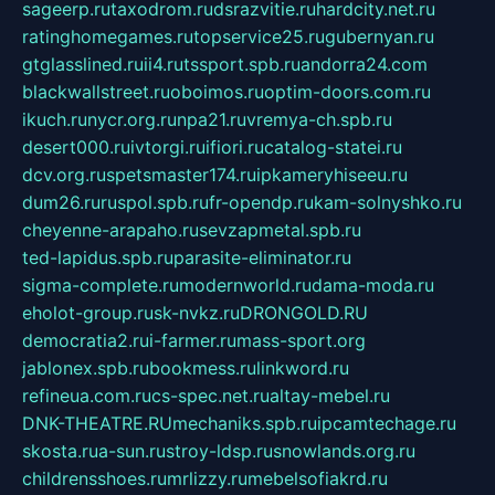
sageerp.ru
taxodrom.ru
dsrazvitie.ru
hardcity.net.ru
ratinghomegames.ru
topservice25.ru
gubernyan.ru
gtglasslined.ru
ii4.ru
tssport.spb.ru
andorra24.com
blackwallstreet.ru
oboimos.ru
optim-doors.com.ru
ikuch.ru
nycr.org.ru
npa21.ru
vremya-ch.spb.ru
desert000.ru
ivtorgi.ru
ifiori.ru
catalog-statei.ru
dcv.org.ru
spetsmaster174.ru
ipkameryhiseeu.ru
dum26.ru
ruspol.spb.ru
fr-opendp.ru
kam-solnyshko.ru
cheyenne-arapaho.ru
sevzapmetal.spb.ru
ted-lapidus.spb.ru
parasite-eliminator.ru
sigma-complete.ru
modernworld.ru
dama-moda.ru
eholot-group.ru
sk-nvkz.ru
DRONGOLD.RU
democratia2.ru
i-farmer.ru
mass-sport.org
jablonex.spb.ru
bookmess.ru
linkword.ru
refineua.com.ru
cs-spec.net.ru
altay-mebel.ru
DNK-THEATRE.RU
mechaniks.spb.ru
ipcamtechage.ru
skosta.ru
a-sun.ru
stroy-ldsp.ru
snowlands.org.ru
childrensshoes.ru
mrlizzy.ru
mebelsofiakrd.ru