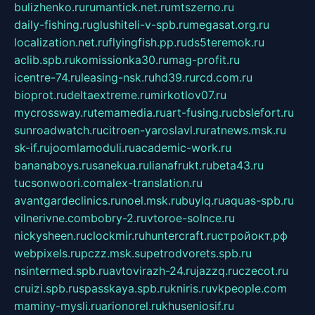
bulizhenko.ru
rumantick.net.ru
mtszerno.ru
daily-fishing.ru
glushiteli-v-spb.ru
megasat.org.ru
localization.net.ru
flyingfish.pp.ru
ds5teremok.ru
aclib.spb.ru
komissionka30.ru
mag-profit.ru
icentre-74.ru
leasing-nsk.ru
hd39.ru
rcd.com.ru
bioprot.ru
deltaextreme.ru
mirkotlov07.ru
mycrossway.ru
temamedia.ru
art-fusing.ru
cbslefort.ru
sunroadwatch.ru
citroen-yaroslavl.ru
ratnews.msk.ru
sk-if.ru
joomlamoduli.ru
academic-work.ru
bananaboys.ru
sanekua.ru
lianafrukt.ru
beta43.ru
tucsonwoori.com
alex-translation.ru
avantgardeclinics.ru
noel.msk.ru
buylq.ru
aquas-spb.ru
vilnerivne.com
bobry-2.ru
vtoroe-solnce.ru
nickysheen.ru
clockmir.ru
huntercraft.ru
стройокт.рф
webpixels.ru
pczz.msk.su
petrodvorets.spb.ru
nsintermed.spb.ru
avtovirazh-24.ru
jazzq.ru
czecot.ru
cruizi.spb.ru
spasskaya.spb.ru
kniris.ru
vkpeople.com
maminy-mysli.ru
arionorel.ru
khuseniosif.ru