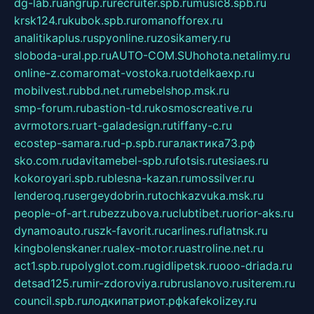
dg-lab.ru
angrup.ru
recruiter.spb.ru
music8.spb.ru
krsk124.ru
kubok.spb.ru
romanofforex.ru
analitikaplus.ru
spyonline.ru
zosikamery.ru
sloboda-ural.pp.ru
AUTO-COM.SU
hohota.net
alimy.ru
online-z.com
aromat-vostoka.ru
otdelkaexp.ru
mobilvest.ru
bbd.net.ru
mebelshop.msk.ru
smp-forum.ru
bastion-td.ru
kosmoscreative.ru
avrmotors.ru
art-galadesign.ru
tiffany-c.ru
ecostep-samara.ru
d-p.spb.ru
галактика73.рф
sko.com.ru
davitamebel-spb.ru
fotsis.ru
tesiaes.ru
kokoroyari.spb.ru
blesna-kazan.ru
mossilver.ru
lenderoq.ru
sergeydobrin.ru
tochkazvuka.msk.ru
people-of-art.ru
bezzubova.ru
clubtibet.ru
orior-aks.ru
dynamoauto.ru
szk-favorit.ru
carlines.ru
flatnsk.ru
kingbolenskaner.ru
alex-motor.ru
astroline.net.ru
act1.spb.ru
polyglot.com.ru
gidlipetsk.ru
ooo-driada.ru
detsad125.ru
mir-zdoroviya.ru
bruslanovo.ru
siterem.ru
council.spb.ru
лодкипатриот.рф
kafekolizey.ru