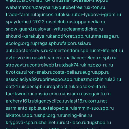
vladivostok-map.ru
vlknrussia.ru
wasabi-shop.ru
webamator.ru
zaryna.ru
youtubefree.ru
x-ton.ru
trade-farm.ru
tajuncos.ru
taksu.ru
tor-lyubov-i-grom.ru
spayderhed-2022.ru
splclub.ru
stoppamedia.ru
snow-guard.ru
slovar-ivrit.ru
cleanmedicine.ru
shkurki-karakulya.ru
kanotiforet.spb.ru
tutmassage.ru
ecolog.org.ru
praga.spb.ru
falcorussia.ru
autodoctorservis.ru
kamertondom.spb.ru
net-life.net.ru
avto-vozim.ru
sakhcamera.ru
alliance-electro.spb.ru
stroyavt.ru
controlweb1.ru
tdsak74.ru
kinzozo-ru.ru
kvotka.ru
iron-snab.ru
costa-bella.ru
eugrus.pp.ru
associaciya39.ru
primexpo.spb.ru
bezmorchin.ru
ia2.ru
cpt21.ru
ispecspb.ru
regahost.ru
kolosok-elita.ru
tae-kwon.ru
consrio.com.ru
insiam.ru
avegainfo.ru
archery161.ru
bigencyclica.ru
vlast16.ru
korru.net
sarmiento.spb.su
extelopedia.ru
lammin-suo.spb.ru
iskatour.spb.ru
snpi.org.ru
running-line.ru
krygeva-spa.ru
chel.net.ru
rust-loco.ru
dugshop.ru