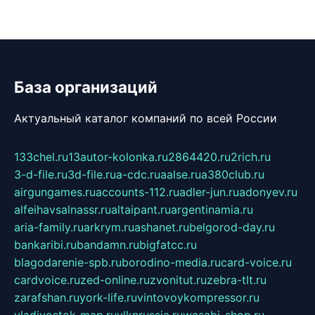
База организаций
Актуальный каталог компаний по всей России
133chel.ru
13autor-kolonka.ru
2864420.ru
2rich.ru
3-d-file.ru
3d-file.ru
a-cdc.ru
aalse.ru
a380club.ru
airgungames.ru
accounts-112.ru
adler-jun.ru
adonyev.ru
alfeihavsalnassr.ru
altaipant.ru
argentinamia.ru
aria-family.ru
arkrym.ru
ashanet.ru
belgorod-day.ru
bankaribi.ru
bandamn.ru
bigfatcc.ru
blagodarenie-spb.ru
borodino-media.ru
card-voice.ru
cardvoice.ru
zed-online.ru
zvonitut.ru
zebra-tlt.ru
zarafshan.ru
york-life.ru
vintovoykompressor.ru