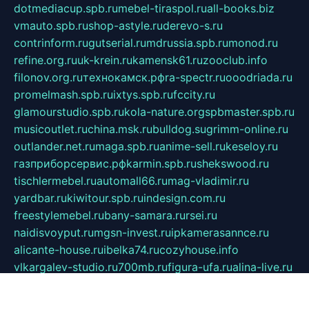
dotmediacup.spb.ru
mebel-tiraspol.ru
all-books.biz
vmauto.spb.ru
shop-astyle.ru
derevo-s.ru
contrinform.ru
gutserial.ru
mdrussia.spb.ru
monod.ru
refine.org.ru
uk-krein.ru
kamensk61.ru
zooclub.info
filonov.org.ru
технокамск.рф
ra-spectr.ru
ooodriada.ru
promelmash.spb.ru
ixtys.spb.ru
fccity.ru
glamourstudio.spb.ru
kola-nature.org
spbmaster.spb.ru
musicoutlet.ru
china.msk.ru
bulldog.su
grimm-online.ru
outlander.net.ru
maga.spb.ru
anime-sell.ru
keseloy.ru
газприборсервис.рф
karmin.spb.ru
shekswood.ru
tischlermebel.ru
automall66.ru
mag-vladimir.ru
yardbar.ru
kiwitour.spb.ru
indesign.com.ru
freestylemebel.ru
bany-samara.ru
rsei.ru
naidisvoyput.ru
mgsn-invest.ru
ipkamerasannce.ru
alicante-house.ru
ibelka74.ru
cozyhouse.info
vlkargalev-studio.ru
700mb.ru
figura-ufa.ru
alina-live.ru
belarusiannews.ru
womenknow.ru
dos-vniimk.ru
sega.net.ru
dv.net.ru
phenomenonsofhistory.com