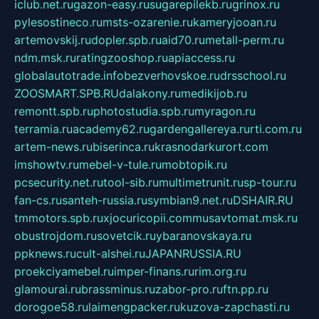
iclub.net.ru
gazon-easy.ru
sugarepilekb.ru
grinox.ru
pylesostineco.ru
msts-ozarenie.ru
kameryjooan.ru
artemovskij.ru
dopler.spb.ru
aid70.ru
metall-perm.ru
ndm.msk.ru
ratingzooshop.ru
apiaccess.ru
globalautotrade.info
bezverhovskoe.ru
drsschool.ru
ZOOSMART.SPB.RU
dalakony.ru
medikijob.ru
remontt.spb.ru
photostudia.spb.ru
myragon.ru
terramia.ru
academy62.ru
gardengallereya.ru
rti.com.ru
artem-news.ru
biserinca.ru
krasnodarkurort.com
imshowtv.ru
mebel-v-tule.ru
mobtopik.ru
pcsecurity.net.ru
tool-sib.ru
multimetrunit.ru
sp-tour.ru
fan-cs.ru
santeh-russia.ru
symbian9.net.ru
DSHAIR.RU
tmmotors.spb.ru
xjocuricopii.com
musavtomat.msk.ru
obustrojdom.ru
sovetcik.ru
ybaranovskaya.ru
ppknews.ru
cult-alshei.ru
JAPANRUSSIA.RU
proekciyamebel.ru
imper-finans.ru
rim.org.ru
glamourai.ru
brassminus.ru
zabor-pro.ru
ftn.pp.ru
dorogoe58.ru
laimengpacker.ru
kuzova-zapchasti.ru