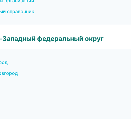
цы организаций
ный справочник
о-Западный федеральный округ
ород
овгород