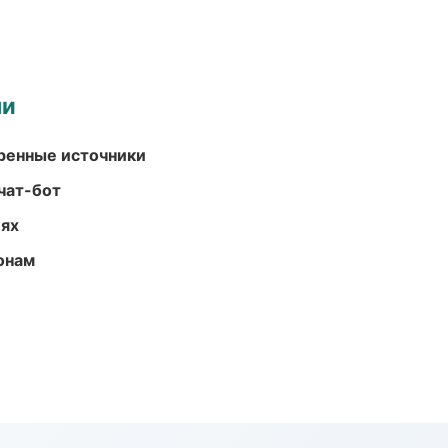
ми
еренные источники
чат-бот
иях
онам