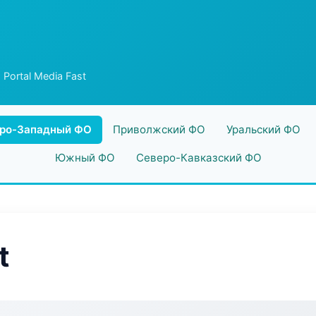
 Portal Media Fast
ро-Западный ФО
Приволжский ФО
Уральский ФО
Южный ФО
Северо-Кавказский ФО
t