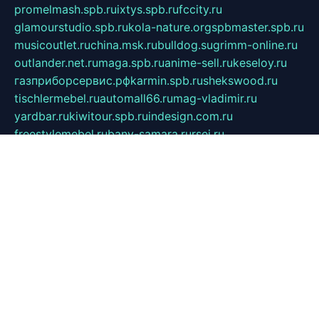
promelmash.spb.ru
ixtys.spb.ru
fccity.ru
glamourstudio.spb.ru
kola-nature.org
spbmaster.spb.ru
musicoutlet.ru
china.msk.ru
bulldog.su
grimm-online.ru
outlander.net.ru
maga.spb.ru
anime-sell.ru
keseloy.ru
газприборсервис.рф
karmin.spb.ru
shekswood.ru
tischlermebel.ru
automall66.ru
mag-vladimir.ru
yardbar.ru
kiwitour.spb.ru
indesign.com.ru
freestylemebel.ru
bany-samara.ru
rsei.ru
naidisvoyput.ru
mgsn-invest.ru
ipkamerasannce.ru
alicante-house.ru
ibelka74.ru
cozyhouse.info
vlkargalev-studio.ru
700mb.ru
figura-ufa.ru
alina-live.ru
belarusiannews.ru
womenknow.ru
dos-vniimk.ru
sega.net.ru
dv.net.ru
phenomenonsofhistory.com
telesputnik.net.ru
wall.pp.ru
pylesosroidmi.ru
gtc-clan.ru
cligs.ru
bibikazap.ru
popova.org.ru
netwhistler.spb.ru
bellvil.ru
bonzon.ru
iss-vladik.ru
defiparis.net.ru
las-gryzas.ru
amku.ru
electednews.spb.ru
feather.org.ru
spar72.ru
tankiigri.ru