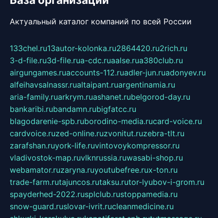
Актуальный каталог компаний по всей России
133chel.ru
13autor-kolonka.ru
2864420.ru
2rich.ru
3-d-file.ru
3d-file.ru
a-cdc.ru
aalse.ru
a380club.ru
airgungames.ru
accounts-112.ru
adler-jun.ru
adonyev.ru
alfeihavsalnassr.ru
altaipant.ru
argentinamia.ru
aria-family.ru
arkrym.ru
ashanet.ru
belgorod-day.ru
bankaribi.ru
bandamn.ru
bigfatcc.ru
blagodarenie-spb.ru
borodino-media.ru
card-voice.ru
cardvoice.ru
zed-online.ru
zvonitut.ru
zebra-tlt.ru
zarafshan.ru
york-life.ru
vintovoykompressor.ru
vladivostok-map.ru
vlknrussia.ru
wasabi-shop.ru
webamator.ru
zaryna.ru
youtubefree.ru
x-ton.ru
trade-farm.ru
tajuncos.ru
taksu.ru
tor-lyubov-i-grom.ru
spayderhed-2022.ru
splclub.ru
stoppamedia.ru
snow-guard.ru
slovar-ivrit.ru
cleanmedicine.ru