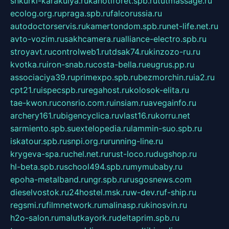
shkurki-karakulya.ru
kanotiforet.spb.ru
tutmassage.ru
ecolog.org.ru
praga.spb.ru
falcorussia.ru
autodoctorservis.ru
kamertondom.spb.ru
net-life.net.ru
avto-vozim.ru
sakhcamera.ru
alliance-electro.spb.ru
stroyavt.ru
controlweb1.ru
tdsak74.ru
kinzozo-ru.ru
kvotka.ru
iron-snab.ru
costa-bella.ru
eugrus.pp.ru
associaciya39.ru
primexpo.spb.ru
bezmorchin.ru
ia2.ru
cpt21.ru
ispecspb.ru
regahost.ru
kolosok-elita.ru
tae-kwon.ru
consrio.com.ru
insiam.ru
avegainfo.ru
archery161.ru
bigencyclica.ru
vlast16.ru
korru.net
sarmiento.spb.su
extelopedia.ru
lammin-suo.spb.ru
iskatour.spb.ru
snpi.org.ru
running-line.ru
krygeva-spa.ru
chel.net.ru
rust-loco.ru
dugshop.ru
hl-beta.spb.ru
school494.spb.ru
mymubaby.ru
epoha-metalband.ru
ngr.spb.ru
rusgosnews.com
dieselvostok.ru
24hostel.msk.ru
w-dev.ru
f-ship.ru
regsmi.ru
filmnetwork.ru
malinasp.ru
kinosvin.ru
h2o-salon.ru
malutkayork.ru
deltaprim.spb.ru