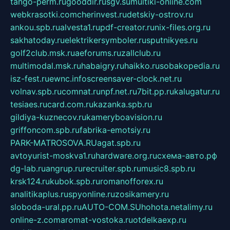
tango-perm.ru
gooddir.ru
sgv.su
multiki-online.com
webkrasotki.com
cherinvest.ru
detskiy-ostrov.ru
ankou.spb.ru
alvesta1.ru
pdf-creator.ru
nix-files.org.ru
sakhatoday.ru
elektrikersymboler.ru
sputnikyes.ru
golf2club.msk.ru
aeforums.ru
zallclub.ru
multimodal.msk.ru
habaigry.ru
haikko.ru
sobakopedia.ru
isz-fest.ru
ewnc.info
screensaver-clock.net.ru
volnav.spb.ru
comnat.ru
npf.net.ru
7bit.pp.ru
kalugatur.ru
tesiaes.ru
card.com.ru
kazanka.spb.ru
gildiya-kuznecov.ru
kameryboavision.ru
griffoncom.spb.ru
fabrika-emotsiy.ru
PARK-MATROSOVA.RU
agat.spb.ru
avtoyurist-moskva1.ru
hardware.org.ru
схема-авто.рф
dg-lab.ru
angrup.ru
recruiter.spb.ru
music8.spb.ru
krsk124.ru
kubok.spb.ru
romanofforex.ru
analitikaplus.ru
spyonline.ru
zosikamery.ru
sloboda-ural.pp.ru
AUTO-COM.SU
hohota.net
alimy.ru
online-z.com
aromat-vostoka.ru
otdelkaexp.ru