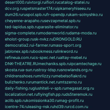
desert000.ru
ivtorgi.ru
ifiori.ru
catalog-statei.ru
dcv.org.ru
spetsmaster174.ru
ipkameryhiseeu.ru
dum26.ru
ruspol.spb.ru
fr-opendp.ru
kam-solnyshko.ru
cheyenne-arapaho.ru
sevzapmetal.spb.ru
ted-lapidus.spb.ru
parasite-eliminator.ru
sigma-complete.ru
modernworld.ru
dama-moda.ru
eholot-group.ru
sk-nvkz.ru
DRONGOLD.RU
democratia2.ru
i-farmer.ru
mass-sport.org
jablonex.spb.ru
bookmess.ru
linkword.ru
refineua.com.ru
cs-spec.net.ru
altay-mebel.ru
DNK-THEATRE.RU
mechaniks.spb.ru
ipcamtechage.ru
skosta.ru
a-sun.ru
stroy-ldsp.ru
snowlands.org.ru
childrensshoes.ru
mrlizzy.ru
mebelsofiakrd.ru
bulizhenko.ru
rumantick.net.ru
mtszerno.ru
daily-fishing.ru
glushiteli-v-spb.ru
megasat.org.ru
localization.net.ru
flyingfish.pp.ru
ds5teremok.ru
aclib.spb.ru
komissionka30.ru
mag-profit.ru
icentre-74.ru
leasing-nsk.ru
hd39.ru
rcd.com.ru