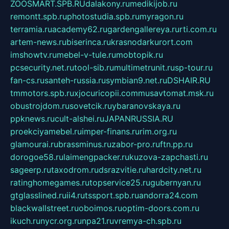
ZOOSMART.SPB.RU
dalakony.ru
medikijob.ru
remontt.spb.ru
photostudia.spb.ru
myragon.ru
terramia.ru
academy62.ru
gardengallereya.ru
rti.com.ru
artem-news.ru
biserinca.ru
krasnodarkurort.com
imshowtv.ru
mebel-v-tule.ru
mobtopik.ru
pcsecurity.net.ru
tool-sib.ru
multimetrunit.ru
sp-tour.ru
fan-cs.ru
santeh-russia.ru
symbian9.net.ru
DSHAIR.RU
tmmotors.spb.ru
xjocuricopii.com
musavtomat.msk.ru
obustrojdom.ru
sovetcik.ru
ybaranovskaya.ru
ppknews.ru
cult-alshei.ru
JAPANRUSSIA.RU
proekciyamebel.ru
imper-finans.ru
rim.org.ru
glamourai.ru
brassminus.ru
zabor-pro.ru
ftn.pp.ru
dorogoe58.ru
laimengpacker.ru
kuzova-zapchasti.ru
sageerp.ru
taxodrom.ru
dsrazvitie.ru
hardcity.net.ru
ratinghomegames.ru
topservice25.ru
gubernyan.ru
gtglasslined.ru
ii4.ru
tssport.spb.ru
andorra24.com
blackwallstreet.ru
oboimos.ru
optim-doors.com.ru
ikuch.ru
nycr.org.ru
npa21.ru
vremya-ch.spb.ru