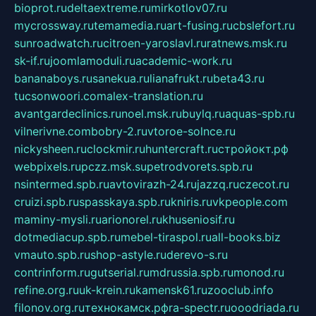
bioprot.ru
deltaextreme.ru
mirkotlov07.ru
mycrossway.ru
temamedia.ru
art-fusing.ru
cbslefort.ru
sunroadwatch.ru
citroen-yaroslavl.ru
ratnews.msk.ru
sk-if.ru
joomlamoduli.ru
academic-work.ru
bananaboys.ru
sanekua.ru
lianafrukt.ru
beta43.ru
tucsonwoori.com
alex-translation.ru
avantgardeclinics.ru
noel.msk.ru
buylq.ru
aquas-spb.ru
vilnerivne.com
bobry-2.ru
vtoroe-solnce.ru
nickysheen.ru
clockmir.ru
huntercraft.ru
стройокт.рф
webpixels.ru
pczz.msk.su
petrodvorets.spb.ru
nsintermed.spb.ru
avtovirazh-24.ru
jazzq.ru
czecot.ru
cruizi.spb.ru
spasskaya.spb.ru
kniris.ru
vkpeople.com
maminy-mysli.ru
arionorel.ru
khuseniosif.ru
dotmediacup.spb.ru
mebel-tiraspol.ru
all-books.biz
vmauto.spb.ru
shop-astyle.ru
derevo-s.ru
contrinform.ru
gutserial.ru
mdrussia.spb.ru
monod.ru
refine.org.ru
uk-krein.ru
kamensk61.ru
zooclub.info
filonov.org.ru
технокамск.рф
ra-spectr.ru
ooodriada.ru