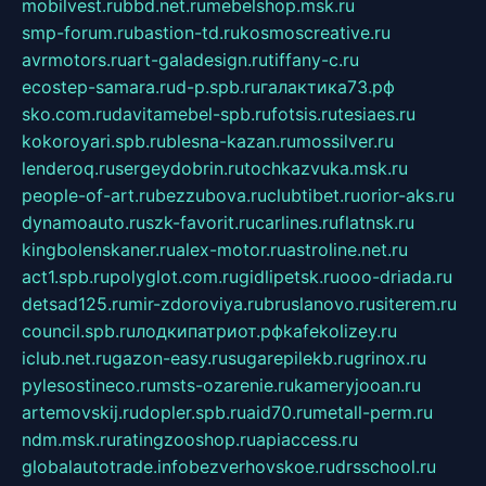
mobilvest.ru
bbd.net.ru
mebelshop.msk.ru
smp-forum.ru
bastion-td.ru
kosmoscreative.ru
avrmotors.ru
art-galadesign.ru
tiffany-c.ru
ecostep-samara.ru
d-p.spb.ru
галактика73.рф
sko.com.ru
davitamebel-spb.ru
fotsis.ru
tesiaes.ru
kokoroyari.spb.ru
blesna-kazan.ru
mossilver.ru
lenderoq.ru
sergeydobrin.ru
tochkazvuka.msk.ru
people-of-art.ru
bezzubova.ru
clubtibet.ru
orior-aks.ru
dynamoauto.ru
szk-favorit.ru
carlines.ru
flatnsk.ru
kingbolenskaner.ru
alex-motor.ru
astroline.net.ru
act1.spb.ru
polyglot.com.ru
gidlipetsk.ru
ooo-driada.ru
detsad125.ru
mir-zdoroviya.ru
bruslanovo.ru
siterem.ru
council.spb.ru
лодкипатриот.рф
kafekolizey.ru
iclub.net.ru
gazon-easy.ru
sugarepilekb.ru
grinox.ru
pylesostineco.ru
msts-ozarenie.ru
kameryjooan.ru
artemovskij.ru
dopler.spb.ru
aid70.ru
metall-perm.ru
ndm.msk.ru
ratingzooshop.ru
apiaccess.ru
globalautotrade.info
bezverhovskoe.ru
drsschool.ru