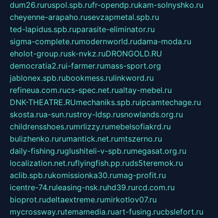
dum26.ru
ruspol.spb.ru
fr-opendp.ru
kam-solnyshko.ru
cheyenne-arapaho.ru
sevzapmetal.spb.ru
ted-lapidus.spb.ru
parasite-eliminator.ru
sigma-complete.ru
modernworld.ru
dama-moda.ru
eholot-group.ru
sk-nvkz.ru
DRONGOLD.RU
democratia2.ru
i-farmer.ru
mass-sport.org
jablonex.spb.ru
bookmess.ru
linkword.ru
refineua.com.ru
cs-spec.net.ru
altay-mebel.ru
DNK-THEATRE.RU
mechaniks.spb.ru
ipcamtechage.ru
skosta.ru
a-sun.ru
stroy-ldsp.ru
snowlands.org.ru
childrensshoes.ru
mrlizzy.ru
mebelsofiakrd.ru
bulizhenko.ru
rumantick.net.ru
mtszerno.ru
daily-fishing.ru
glushiteli-v-spb.ru
megasat.org.ru
localization.net.ru
flyingfish.pp.ru
ds5teremok.ru
aclib.spb.ru
komissionka30.ru
mag-profit.ru
icentre-74.ru
leasing-nsk.ru
hd39.ru
rcd.com.ru
bioprot.ru
deltaextreme.ru
mirkotlov07.ru
mycrossway.ru
temamedia.ru
art-fusing.ru
cbslefort.ru