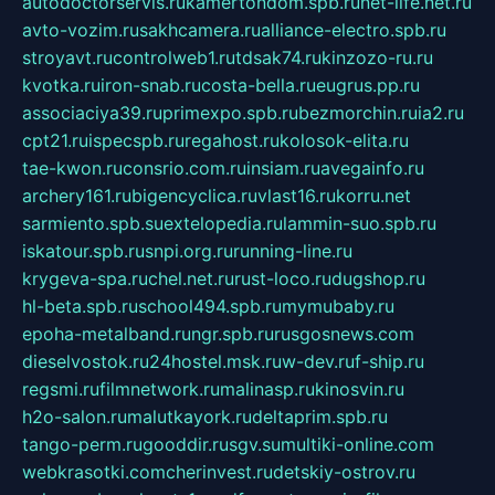
autodoctorservis.ru
kamertondom.spb.ru
net-life.net.ru
avto-vozim.ru
sakhcamera.ru
alliance-electro.spb.ru
stroyavt.ru
controlweb1.ru
tdsak74.ru
kinzozo-ru.ru
kvotka.ru
iron-snab.ru
costa-bella.ru
eugrus.pp.ru
associaciya39.ru
primexpo.spb.ru
bezmorchin.ru
ia2.ru
cpt21.ru
ispecspb.ru
regahost.ru
kolosok-elita.ru
tae-kwon.ru
consrio.com.ru
insiam.ru
avegainfo.ru
archery161.ru
bigencyclica.ru
vlast16.ru
korru.net
sarmiento.spb.su
extelopedia.ru
lammin-suo.spb.ru
iskatour.spb.ru
snpi.org.ru
running-line.ru
krygeva-spa.ru
chel.net.ru
rust-loco.ru
dugshop.ru
hl-beta.spb.ru
school494.spb.ru
mymubaby.ru
epoha-metalband.ru
ngr.spb.ru
rusgosnews.com
dieselvostok.ru
24hostel.msk.ru
w-dev.ru
f-ship.ru
regsmi.ru
filmnetwork.ru
malinasp.ru
kinosvin.ru
h2o-salon.ru
malutkayork.ru
deltaprim.spb.ru
tango-perm.ru
gooddir.ru
sgv.su
multiki-online.com
webkrasotki.com
cherinvest.ru
detskiy-ostrov.ru