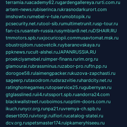
terramia.ru
academy62.ru
gardengallereya.ru
rti.com.ru
artem-news.ru
biserinca.ru
krasnodarkurort.com
imshowtv.ru
mebel-v-tule.ru
mobtopik.ru
pcsecurity.net.ru
tool-sib.ru
multimetrunit.ru
sp-tour.ru
fan-cs.ru
santeh-russia.ru
symbian9.net.ru
DSHAIR.RU
tmmotors.spb.ru
xjocuricopii.com
musavtomat.msk.ru
obustrojdom.ru
sovetcik.ru
ybaranovskaya.ru
ppknews.ru
cult-alshei.ru
JAPANRUSSIA.RU
proekciyamebel.ru
imper-finans.ru
rim.org.ru
glamourai.ru
brassminus.ru
zabor-pro.ru
ftn.pp.ru
dorogoe58.ru
laimengpacker.ru
kuzova-zapchasti.ru
sageerp.ru
taxodrom.ru
dsrazvitie.ru
hardcity.net.ru
ratinghomegames.ru
topservice25.ru
gubernyan.ru
gtglasslined.ru
ii4.ru
tssport.spb.ru
andorra24.com
blackwallstreet.ru
oboimos.ru
optim-doors.com.ru
ikuch.ru
nycr.org.ru
npa21.ru
vremya-ch.spb.ru
desert000.ru
ivtorgi.ru
ifiori.ru
catalog-statei.ru
dcv.org.ru
spetsmaster174.ru
ipkameryhiseeu.ru