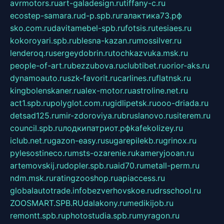
avrmotors.ru
art-galadesign.ru
tiffany-c.ru
ecostep-samara.ru
d-p.spb.ru
галактика73.рф
sko.com.ru
davitamebel-spb.ru
fotsis.ru
tesiaes.ru
kokoroyari.spb.ru
blesna-kazan.ru
mossilver.ru
lenderoq.ru
sergeydobrin.ru
tochkazvuka.msk.ru
people-of-art.ru
bezzubova.ru
clubtibet.ru
orior-aks.ru
dynamoauto.ru
szk-favorit.ru
carlines.ru
flatnsk.ru
kingbolenskaner.ru
alex-motor.ru
astroline.net.ru
act1.spb.ru
polyglot.com.ru
gidlipetsk.ru
ooo-driada.ru
detsad125.ru
mir-zdoroviya.ru
bruslanovo.ru
siterem.ru
council.spb.ru
лодкипатриот.рф
kafekolizey.ru
iclub.net.ru
gazon-easy.ru
sugarepilekb.ru
grinox.ru
pylesostineco.ru
msts-ozarenie.ru
kameryjooan.ru
artemovskij.ru
dopler.spb.ru
aid70.ru
metall-perm.ru
ndm.msk.ru
ratingzooshop.ru
apiaccess.ru
globalautotrade.info
bezverhovskoe.ru
drsschool.ru
ZOOSMART.SPB.RU
dalakony.ru
medikijob.ru
remontt.spb.ru
photostudia.spb.ru
myragon.ru