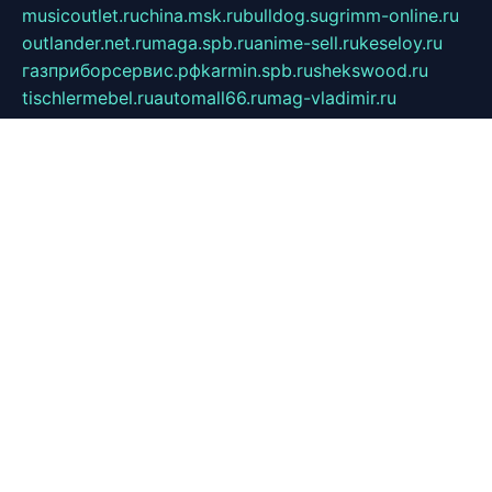
musicoutlet.ru
china.msk.ru
bulldog.su
grimm-online.ru
outlander.net.ru
maga.spb.ru
anime-sell.ru
keseloy.ru
газприборсервис.рф
karmin.spb.ru
shekswood.ru
tischlermebel.ru
automall66.ru
mag-vladimir.ru
yardbar.ru
kiwitour.spb.ru
indesign.com.ru
freestylemebel.ru
bany-samara.ru
rsei.ru
naidisvoyput.ru
mgsn-invest.ru
ipkamerasannce.ru
alicante-house.ru
ibelka74.ru
cozyhouse.info
vlkargalev-studio.ru
700mb.ru
figura-ufa.ru
alina-live.ru
belarusiannews.ru
womenknow.ru
dos-vniimk.ru
sega.net.ru
dv.net.ru
phenomenonsofhistory.com
telesputnik.net.ru
wall.pp.ru
pylesosroidmi.ru
gtc-clan.ru
cligs.ru
bibikazap.ru
popova.org.ru
netwhistler.spb.ru
bellvil.ru
bonzon.ru
iss-vladik.ru
defiparis.net.ru
las-gryzas.ru
amku.ru
electednews.spb.ru
feather.org.ru
spar72.ru
tankiigri.ru
dominus.com.ru
ibtree.ru
sanykool.pp.ru
unixlib.org.ru
menatep.spb.ru
gartenterrassen.ru
printeka.ru