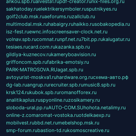
ankou.spb.ru
alvesta1.ru
pdf-creator.ru
nix-files.org.ru
sakhatoday.ru
elektrikersymboler.ru
sputnikyes.ru
golf2club.msk.ru
aeforums.ru
zallclub.ru
multimodal.msk.ru
habaigry.ru
haikko.ru
sobakopedia.ru
isz-fest.ru
ewnc.info
screensaver-clock.net.ru
volnav.spb.ru
comnat.ru
npf.net.ru
7bit.pp.ru
kalugatur.ru
tesiaes.ru
card.com.ru
kazanka.spb.ru
gildiya-kuznecov.ru
kameryboavision.ru
griffoncom.spb.ru
fabrika-emotsiy.ru
PARK-MATROSOVA.RU
agat.spb.ru
avtoyurist-moskva1.ru
hardware.org.ru
схема-авто.рф
dg-lab.ru
angrup.ru
recruiter.spb.ru
music8.spb.ru
krsk124.ru
kubok.spb.ru
romanofforex.ru
analitikaplus.ru
spyonline.ru
zosikamery.ru
sloboda-ural.pp.ru
AUTO-COM.SU
hohota.net
alimy.ru
online-z.com
aromat-vostoka.ru
otdelkaexp.ru
mobilvest.ru
bbd.net.ru
mebelshop.msk.ru
smp-forum.ru
bastion-td.ru
kosmoscreative.ru