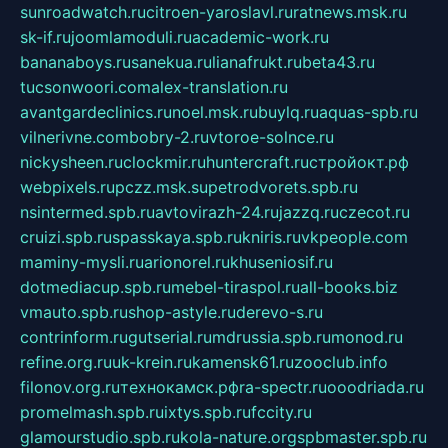
sunroadwatch.ru
citroen-yaroslavl.ru
ratnews.msk.ru
sk-if.ru
joomlamoduli.ru
academic-work.ru
bananaboys.ru
sanekua.ru
lianafrukt.ru
beta43.ru
tucsonwoori.com
alex-translation.ru
avantgardeclinics.ru
noel.msk.ru
buylq.ru
aquas-spb.ru
vilnerivne.com
bobry-2.ru
vtoroe-solnce.ru
nickysheen.ru
clockmir.ru
huntercraft.ru
стройокт.рф
webpixels.ru
pczz.msk.su
petrodvorets.spb.ru
nsintermed.spb.ru
avtovirazh-24.ru
jazzq.ru
czecot.ru
cruizi.spb.ru
spasskaya.spb.ru
kniris.ru
vkpeople.com
maminy-mysli.ru
arionorel.ru
khuseniosif.ru
dotmediacup.spb.ru
mebel-tiraspol.ru
all-books.biz
vmauto.spb.ru
shop-astyle.ru
derevo-s.ru
contrinform.ru
gutserial.ru
mdrussia.spb.ru
monod.ru
refine.org.ru
uk-krein.ru
kamensk61.ru
zooclub.info
filonov.org.ru
технокамск.рф
ra-spectr.ru
ooodriada.ru
promelmash.spb.ru
ixtys.spb.ru
fccity.ru
glamourstudio.spb.ru
kola-nature.org
spbmaster.spb.ru