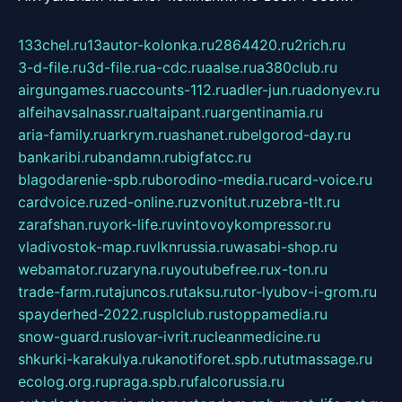
133chel.ru
13autor-kolonka.ru
2864420.ru
2rich.ru
3-d-file.ru
3d-file.ru
a-cdc.ru
aalse.ru
a380club.ru
airgungames.ru
accounts-112.ru
adler-jun.ru
adonyev.ru
alfeihavsalnassr.ru
altaipant.ru
argentinamia.ru
aria-family.ru
arkrym.ru
ashanet.ru
belgorod-day.ru
bankaribi.ru
bandamn.ru
bigfatcc.ru
blagodarenie-spb.ru
borodino-media.ru
card-voice.ru
cardvoice.ru
zed-online.ru
zvonitut.ru
zebra-tlt.ru
zarafshan.ru
york-life.ru
vintovoykompressor.ru
vladivostok-map.ru
vlknrussia.ru
wasabi-shop.ru
webamator.ru
zaryna.ru
youtubefree.ru
x-ton.ru
trade-farm.ru
tajuncos.ru
taksu.ru
tor-lyubov-i-grom.ru
spayderhed-2022.ru
splclub.ru
stoppamedia.ru
snow-guard.ru
slovar-ivrit.ru
cleanmedicine.ru
shkurki-karakulya.ru
kanotiforet.spb.ru
tutmassage.ru
ecolog.org.ru
praga.spb.ru
falcorussia.ru