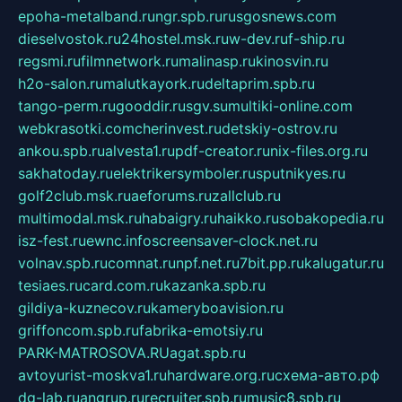
epoha-metalband.ru
ngr.spb.ru
rusgosnews.com
dieselvostok.ru
24hostel.msk.ru
w-dev.ru
f-ship.ru
regsmi.ru
filmnetwork.ru
malinasp.ru
kinosvin.ru
h2o-salon.ru
malutkayork.ru
deltaprim.spb.ru
tango-perm.ru
gooddir.ru
sgv.su
multiki-online.com
webkrasotki.com
cherinvest.ru
detskiy-ostrov.ru
ankou.spb.ru
alvesta1.ru
pdf-creator.ru
nix-files.org.ru
sakhatoday.ru
elektrikersymboler.ru
sputnikyes.ru
golf2club.msk.ru
aeforums.ru
zallclub.ru
multimodal.msk.ru
habaigry.ru
haikko.ru
sobakopedia.ru
isz-fest.ru
ewnc.info
screensaver-clock.net.ru
volnav.spb.ru
comnat.ru
npf.net.ru
7bit.pp.ru
kalugatur.ru
tesiaes.ru
card.com.ru
kazanka.spb.ru
gildiya-kuznecov.ru
kameryboavision.ru
griffoncom.spb.ru
fabrika-emotsiy.ru
PARK-MATROSOVA.RU
agat.spb.ru
avtoyurist-moskva1.ru
hardware.org.ru
схема-авто.рф
dg-lab.ru
angrup.ru
recruiter.spb.ru
music8.spb.ru