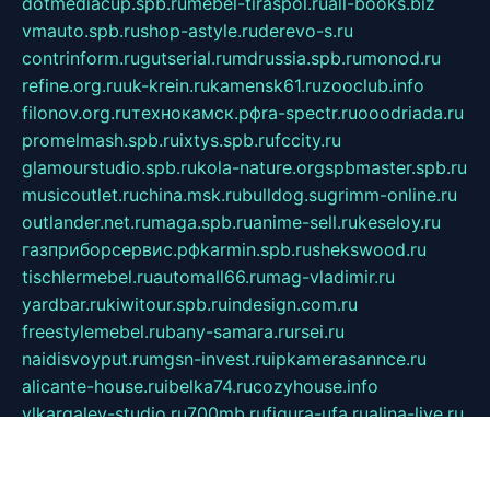
dotmediacup.spb.ru
mebel-tiraspol.ru
all-books.biz
vmauto.spb.ru
shop-astyle.ru
derevo-s.ru
contrinform.ru
gutserial.ru
mdrussia.spb.ru
monod.ru
refine.org.ru
uk-krein.ru
kamensk61.ru
zooclub.info
filonov.org.ru
технокамск.рф
ra-spectr.ru
ooodriada.ru
promelmash.spb.ru
ixtys.spb.ru
fccity.ru
glamourstudio.spb.ru
kola-nature.org
spbmaster.spb.ru
musicoutlet.ru
china.msk.ru
bulldog.su
grimm-online.ru
outlander.net.ru
maga.spb.ru
anime-sell.ru
keseloy.ru
газприборсервис.рф
karmin.spb.ru
shekswood.ru
tischlermebel.ru
automall66.ru
mag-vladimir.ru
yardbar.ru
kiwitour.spb.ru
indesign.com.ru
freestylemebel.ru
bany-samara.ru
rsei.ru
naidisvoyput.ru
mgsn-invest.ru
ipkamerasannce.ru
alicante-house.ru
ibelka74.ru
cozyhouse.info
vlkargalev-studio.ru
700mb.ru
figura-ufa.ru
alina-live.ru
belarusiannews.ru
womenknow.ru
dos-vniimk.ru
sega.net.ru
dv.net.ru
phenomenonsofhistory.com