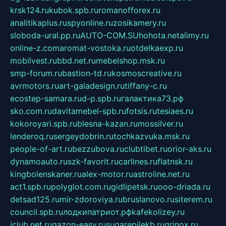
krsk124.ru
kubok.spb.ru
romanofforex.ru
analitikaplus.ru
spyonline.ru
zosikamery.ru
sloboda-ural.pp.ru
AUTO-COM.SU
hohota.net
alimy.ru
online-z.com
aromat-vostoka.ru
otdelkaexp.ru
mobilvest.ru
bbd.net.ru
mebelshop.msk.ru
smp-forum.ru
bastion-td.ru
kosmoscreative.ru
avrmotors.ru
art-galadesign.ru
tiffany-c.ru
ecostep-samara.ru
d-p.spb.ru
галактика73.рф
sko.com.ru
davitamebel-spb.ru
fotsis.ru
tesiaes.ru
kokoroyari.spb.ru
blesna-kazan.ru
mossilver.ru
lenderoq.ru
sergeydobrin.ru
tochkazvuka.msk.ru
people-of-art.ru
bezzubova.ru
clubtibet.ru
orior-aks.ru
dynamoauto.ru
szk-favorit.ru
carlines.ru
flatnsk.ru
kingbolenskaner.ru
alex-motor.ru
astroline.net.ru
act1.spb.ru
polyglot.com.ru
gidlipetsk.ru
ooo-driada.ru
detsad125.ru
mir-zdoroviya.ru
bruslanovo.ru
siterem.ru
council.spb.ru
лодкипатриот.рф
kafekolizey.ru
iclub.net.ru
gazon-easy.ru
sugarepilekb.ru
grinox.ru