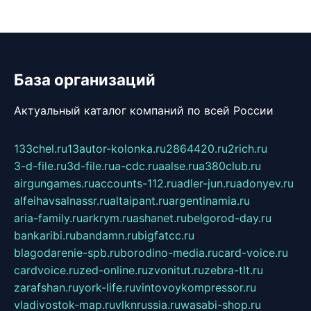
База организаций
Актуальный каталог компаний по всей России
133chel.ru
13autor-kolonka.ru
2864420.ru
2rich.ru
3-d-file.ru
3d-file.ru
a-cdc.ru
aalse.ru
a380club.ru
airgungames.ru
accounts-112.ru
adler-jun.ru
adonyev.ru
alfeihavsalnassr.ru
altaipant.ru
argentinamia.ru
aria-family.ru
arkrym.ru
ashanet.ru
belgorod-day.ru
bankaribi.ru
bandamn.ru
bigfatcc.ru
blagodarenie-spb.ru
borodino-media.ru
card-voice.ru
cardvoice.ru
zed-online.ru
zvonitut.ru
zebra-tlt.ru
zarafshan.ru
york-life.ru
vintovoykompressor.ru
vladivostok-map.ru
vlknrussia.ru
wasabi-shop.ru