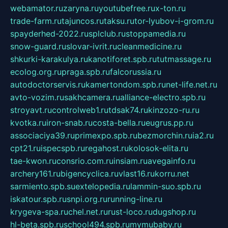
webamator.ru
zaryna.ru
youtubefree.ru
x-ton.ru
trade-farm.ru
tajuncos.ru
taksu.ru
tor-lyubov-i-grom.ru
spayderhed-2022.ru
splclub.ru
stoppamedia.ru
snow-guard.ru
slovar-ivrit.ru
cleanmedicine.ru
shkurki-karakulya.ru
kanotiforet.spb.ru
tutmassage.ru
ecolog.org.ru
praga.spb.ru
falcorussia.ru
autodoctorservis.ru
kamertondom.spb.ru
net-life.net.ru
avto-vozim.ru
sakhcamera.ru
alliance-electro.spb.ru
stroyavt.ru
controlweb1.ru
tdsak74.ru
kinzozo-ru.ru
kvotka.ru
iron-snab.ru
costa-bella.ru
eugrus.pp.ru
associaciya39.ru
primexpo.spb.ru
bezmorchin.ru
ia2.ru
cpt21.ru
ispecspb.ru
regahost.ru
kolosok-elita.ru
tae-kwon.ru
consrio.com.ru
insiam.ru
avegainfo.ru
archery161.ru
bigencyclica.ru
vlast16.ru
korru.net
sarmiento.spb.su
extelopedia.ru
lammin-suo.spb.ru
iskatour.spb.ru
snpi.org.ru
running-line.ru
krygeva-spa.ru
chel.net.ru
rust-loco.ru
dugshop.ru
hl-beta.spb.ru
school494.spb.ru
mymubaby.ru