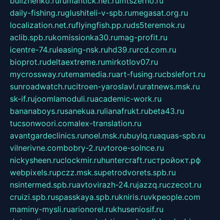
bulizhenko.ru
rumantick.net.ru
mtszerno.ru
daily-fishing.ru
glushiteli-v-spb.ru
megasat.org.ru
localization.net.ru
flyingfish.pp.ru
ds5teremok.ru
aclib.spb.ru
komissionka30.ru
mag-profit.ru
icentre-74.ru
leasing-nsk.ru
hd39.ru
rcd.com.ru
bioprot.ru
deltaextreme.ru
mirkotlov07.ru
mycrossway.ru
temamedia.ru
art-fusing.ru
cbslefort.ru
sunroadwatch.ru
citroen-yaroslavl.ru
ratnews.msk.ru
sk-if.ru
joomlamoduli.ru
academic-work.ru
bananaboys.ru
sanekua.ru
lianafrukt.ru
beta43.ru
tucsonwoori.com
alex-translation.ru
avantgardeclinics.ru
noel.msk.ru
buylq.ru
aquas-spb.ru
vilnerivne.com
bobry-2.ru
vtoroe-solnce.ru
nickysheen.ru
clockmir.ru
huntercraft.ru
стройокт.рф
webpixels.ru
pczz.msk.su
petrodvorets.spb.ru
nsintermed.spb.ru
avtovirazh-24.ru
jazzq.ru
czecot.ru
cruizi.spb.ru
spasskaya.spb.ru
kniris.ru
vkpeople.com
maminy-mysli.ru
arionorel.ru
khuseniosif.ru