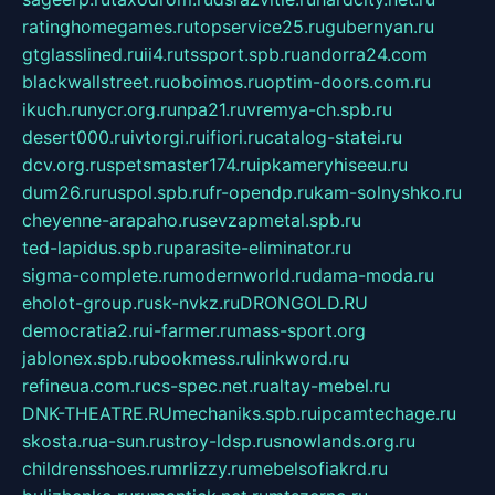
ratinghomegames.ru
topservice25.ru
gubernyan.ru
gtglasslined.ru
ii4.ru
tssport.spb.ru
andorra24.com
blackwallstreet.ru
oboimos.ru
optim-doors.com.ru
ikuch.ru
nycr.org.ru
npa21.ru
vremya-ch.spb.ru
desert000.ru
ivtorgi.ru
ifiori.ru
catalog-statei.ru
dcv.org.ru
spetsmaster174.ru
ipkameryhiseeu.ru
dum26.ru
ruspol.spb.ru
fr-opendp.ru
kam-solnyshko.ru
cheyenne-arapaho.ru
sevzapmetal.spb.ru
ted-lapidus.spb.ru
parasite-eliminator.ru
sigma-complete.ru
modernworld.ru
dama-moda.ru
eholot-group.ru
sk-nvkz.ru
DRONGOLD.RU
democratia2.ru
i-farmer.ru
mass-sport.org
jablonex.spb.ru
bookmess.ru
linkword.ru
refineua.com.ru
cs-spec.net.ru
altay-mebel.ru
DNK-THEATRE.RU
mechaniks.spb.ru
ipcamtechage.ru
skosta.ru
a-sun.ru
stroy-ldsp.ru
snowlands.org.ru
childrensshoes.ru
mrlizzy.ru
mebelsofiakrd.ru