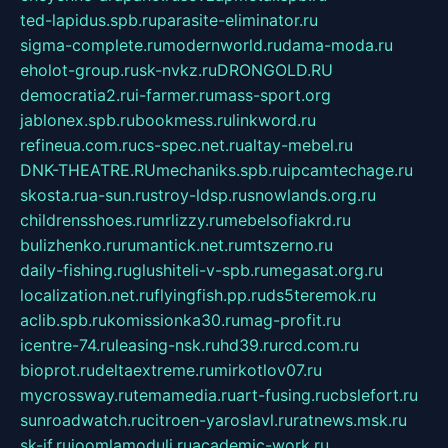
ted-lapidus.spb.ru
parasite-eliminator.ru
sigma-complete.ru
modernworld.ru
dama-moda.ru
eholot-group.ru
sk-nvkz.ru
DRONGOLD.RU
democratia2.ru
i-farmer.ru
mass-sport.org
jablonex.spb.ru
bookmess.ru
linkword.ru
refineua.com.ru
cs-spec.net.ru
altay-mebel.ru
DNK-THEATRE.RU
mechaniks.spb.ru
ipcamtechage.ru
skosta.ru
a-sun.ru
stroy-ldsp.ru
snowlands.org.ru
childrensshoes.ru
mrlizzy.ru
mebelsofiakrd.ru
bulizhenko.ru
rumantick.net.ru
mtszerno.ru
daily-fishing.ru
glushiteli-v-spb.ru
megasat.org.ru
localization.net.ru
flyingfish.pp.ru
ds5teremok.ru
aclib.spb.ru
komissionka30.ru
mag-profit.ru
icentre-74.ru
leasing-nsk.ru
hd39.ru
rcd.com.ru
bioprot.ru
deltaextreme.ru
mirkotlov07.ru
mycrossway.ru
temamedia.ru
art-fusing.ru
cbslefort.ru
sunroadwatch.ru
citroen-yaroslavl.ru
ratnews.msk.ru
sk-if.ru
joomlamoduli.ru
academic-work.ru