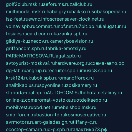
golf2club.msk.ru
aeforums.ru
zallclub.ru
multimodal.msk.ru
habaigry.ru
haikko.ru
sobakopedia.ru
isz-fest.ru
ewnc.info
screensaver-clock.net.ru
volnav.spb.ru
comnat.ru
npf.net.ru
7bit.pp.ru
kalugatur.ru
tesiaes.ru
card.com.ru
kazanka.spb.ru
gildiya-kuznecov.ru
kameryboavision.ru
griffoncom.spb.ru
fabrika-emotsiy.ru
PARK-MATROSOVA.RU
agat.spb.ru
avtoyurist-moskva1.ru
hardware.org.ru
схема-авто.рф
dg-lab.ru
angrup.ru
recruiter.spb.ru
music8.spb.ru
krsk124.ru
kubok.spb.ru
romanofforex.ru
analitikaplus.ru
spyonline.ru
zosikamery.ru
sloboda-ural.pp.ru
AUTO-COM.SU
hohota.net
alimy.ru
online-z.com
aromat-vostoka.ru
otdelkaexp.ru
mobilvest.ru
bbd.net.ru
mebelshop.msk.ru
smp-forum.ru
bastion-td.ru
kosmoscreative.ru
avrmotors.ru
art-galadesign.ru
tiffany-c.ru
ecostep-samara.ru
d-p.spb.ru
галактика73.рф