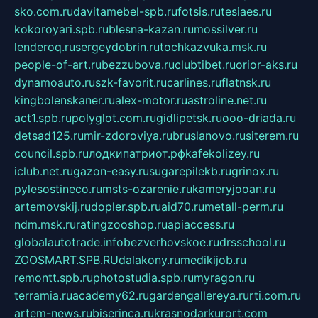
sko.com.ru
davitamebel-spb.ru
fotsis.ru
tesiaes.ru
kokoroyari.spb.ru
blesna-kazan.ru
mossilver.ru
lenderoq.ru
sergeydobrin.ru
tochkazvuka.msk.ru
people-of-art.ru
bezzubova.ru
clubtibet.ru
orior-aks.ru
dynamoauto.ru
szk-favorit.ru
carlines.ru
flatnsk.ru
kingbolenskaner.ru
alex-motor.ru
astroline.net.ru
act1.spb.ru
polyglot.com.ru
gidlipetsk.ru
ooo-driada.ru
detsad125.ru
mir-zdoroviya.ru
bruslanovo.ru
siterem.ru
council.spb.ru
лодкипатриот.рф
kafekolizey.ru
iclub.net.ru
gazon-easy.ru
sugarepilekb.ru
grinox.ru
pylesostineco.ru
msts-ozarenie.ru
kameryjooan.ru
artemovskij.ru
dopler.spb.ru
aid70.ru
metall-perm.ru
ndm.msk.ru
ratingzooshop.ru
apiaccess.ru
globalautotrade.info
bezverhovskoe.ru
drsschool.ru
ZOOSMART.SPB.RU
dalakony.ru
medikijob.ru
remontt.spb.ru
photostudia.spb.ru
myragon.ru
terramia.ru
academy62.ru
gardengallereya.ru
rti.com.ru
artem-news.ru
biserinca.ru
krasnodarkurort.com