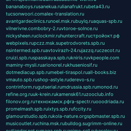
bananaboys.ru
sanekua.ru
lianafrukt.ru
beta43.ru
tucsonwoori.com
alex-translation.ru
avantgardeclinics.ru
noel.msk.ru
buylq.ru
aquas-spb.ru
vilnerivne.com
bobry-2.ru
vtoroe-solnce.ru
nickysheen.ru
clockmir.ru
huntercraft.ru
стройокт.рф
webpixels.ru
pczz.msk.su
petrodvorets.spb.ru
nsintermed.spb.ru
avtovirazh-24.ru
jazzq.ru
czecot.ru
cruizi.spb.ru
spasskaya.spb.ru
kniris.ru
vkpeople.com
maminy-mysli.ru
arionorel.ru
khuseniosif.ru
dotmediacup.spb.ru
mebel-tiraspol.ru
all-books.biz
vmauto.spb.ru
shop-astyle.ru
derevo-s.ru
contrinform.ru
gutserial.ru
mdrussia.spb.ru
monod.ru
refine.org.ru
uk-krein.ru
kamensk61.ru
zooclub.info
filonov.org.ru
технокамск.рф
ra-spectr.ru
ooodriada.ru
promelmash.spb.ru
ixtys.spb.ru
fccity.ru
glamourstudio.spb.ru
kola-nature.org
spbmaster.spb.ru
musicoutlet.ru
china.msk.ru
bulldog.su
grimm-online.ru
outlander.net.ru
maga.spb.ru
anime-sell.ru
keseloy.ru