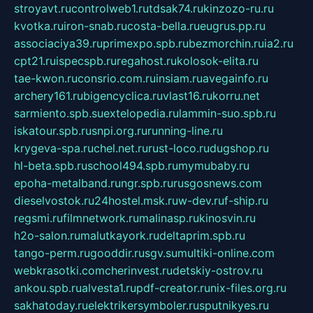
stroyavt.ru
controlweb1.ru
tdsak74.ru
kinzozo-ru.ru
kvotka.ru
iron-snab.ru
costa-bella.ru
eugrus.pp.ru
associaciya39.ru
primexpo.spb.ru
bezmorchin.ru
ia2.ru
cpt21.ru
ispecspb.ru
regahost.ru
kolosok-elita.ru
tae-kwon.ru
consrio.com.ru
insiam.ru
avegainfo.ru
archery161.ru
bigencyclica.ru
vlast16.ru
korru.net
sarmiento.spb.su
extelopedia.ru
lammin-suo.spb.ru
iskatour.spb.ru
snpi.org.ru
running-line.ru
krygeva-spa.ru
chel.net.ru
rust-loco.ru
dugshop.ru
hl-beta.spb.ru
school494.spb.ru
mymubaby.ru
epoha-metalband.ru
ngr.spb.ru
rusgosnews.com
dieselvostok.ru
24hostel.msk.ru
w-dev.ru
f-ship.ru
regsmi.ru
filmnetwork.ru
malinasp.ru
kinosvin.ru
h2o-salon.ru
malutkayork.ru
deltaprim.spb.ru
tango-perm.ru
gooddir.ru
sgv.su
multiki-online.com
webkrasotki.com
cherinvest.ru
detskiy-ostrov.ru
ankou.spb.ru
alvesta1.ru
pdf-creator.ru
nix-files.org.ru
sakhatoday.ru
elektrikersymboler.ru
sputnikyes.ru