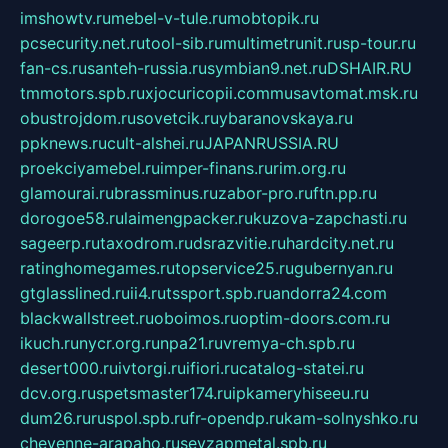
imshowtv.ru
mebel-v-tule.ru
mobtopik.ru
pcsecurity.net.ru
tool-sib.ru
multimetrunit.ru
sp-tour.ru
fan-cs.ru
santeh-russia.ru
symbian9.net.ru
DSHAIR.RU
tmmotors.spb.ru
xjocuricopii.com
musavtomat.msk.ru
obustrojdom.ru
sovetcik.ru
ybaranovskaya.ru
ppknews.ru
cult-alshei.ru
JAPANRUSSIA.RU
proekciyamebel.ru
imper-finans.ru
rim.org.ru
glamourai.ru
brassminus.ru
zabor-pro.ru
ftn.pp.ru
dorogoe58.ru
laimengpacker.ru
kuzova-zapchasti.ru
sageerp.ru
taxodrom.ru
dsrazvitie.ru
hardcity.net.ru
ratinghomegames.ru
topservice25.ru
gubernyan.ru
gtglasslined.ru
ii4.ru
tssport.spb.ru
andorra24.com
blackwallstreet.ru
oboimos.ru
optim-doors.com.ru
ikuch.ru
nycr.org.ru
npa21.ru
vremya-ch.spb.ru
desert000.ru
ivtorgi.ru
ifiori.ru
catalog-statei.ru
dcv.org.ru
spetsmaster174.ru
ipkameryhiseeu.ru
dum26.ru
ruspol.spb.ru
fr-opendp.ru
kam-solnyshko.ru
cheyenne-arapaho.ru
sevzapmetal.spb.ru