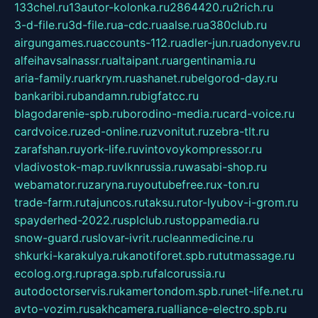
133chel.ru
13autor-kolonka.ru
2864420.ru
2rich.ru
3-d-file.ru
3d-file.ru
a-cdc.ru
aalse.ru
a380club.ru
airgungames.ru
accounts-112.ru
adler-jun.ru
adonyev.ru
alfeihavsalnassr.ru
altaipant.ru
argentinamia.ru
aria-family.ru
arkrym.ru
ashanet.ru
belgorod-day.ru
bankaribi.ru
bandamn.ru
bigfatcc.ru
blagodarenie-spb.ru
borodino-media.ru
card-voice.ru
cardvoice.ru
zed-online.ru
zvonitut.ru
zebra-tlt.ru
zarafshan.ru
york-life.ru
vintovoykompressor.ru
vladivostok-map.ru
vlknrussia.ru
wasabi-shop.ru
webamator.ru
zaryna.ru
youtubefree.ru
x-ton.ru
trade-farm.ru
tajuncos.ru
taksu.ru
tor-lyubov-i-grom.ru
spayderhed-2022.ru
splclub.ru
stoppamedia.ru
snow-guard.ru
slovar-ivrit.ru
cleanmedicine.ru
shkurki-karakulya.ru
kanotiforet.spb.ru
tutmassage.ru
ecolog.org.ru
praga.spb.ru
falcorussia.ru
autodoctorservis.ru
kamertondom.spb.ru
net-life.net.ru
avto-vozim.ru
sakhcamera.ru
alliance-electro.spb.ru