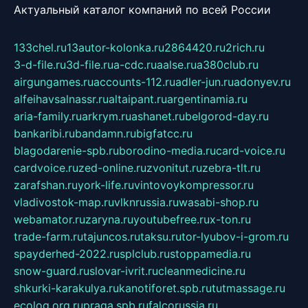
Актуальный каталог компаний по всей России
133chel.ru
13autor-kolonka.ru
2864420.ru
2rich.ru
3-d-file.ru
3d-file.ru
a-cdc.ru
aalse.ru
a380club.ru
airgungames.ru
accounts-112.ru
adler-jun.ru
adonyev.ru
alfeihavsalnassr.ru
altaipant.ru
argentinamia.ru
aria-family.ru
arkrym.ru
ashanet.ru
belgorod-day.ru
bankaribi.ru
bandamn.ru
bigfatcc.ru
blagodarenie-spb.ru
borodino-media.ru
card-voice.ru
cardvoice.ru
zed-online.ru
zvonitut.ru
zebra-tlt.ru
zarafshan.ru
york-life.ru
vintovoykompressor.ru
vladivostok-map.ru
vlknrussia.ru
wasabi-shop.ru
webamator.ru
zaryna.ru
youtubefree.ru
x-ton.ru
trade-farm.ru
tajuncos.ru
taksu.ru
tor-lyubov-i-grom.ru
spayderhed-2022.ru
splclub.ru
stoppamedia.ru
snow-guard.ru
slovar-ivrit.ru
cleanmedicine.ru
shkurki-karakulya.ru
kanotiforet.spb.ru
tutmassage.ru
ecolog.org.ru
praga.spb.ru
falcorussia.ru