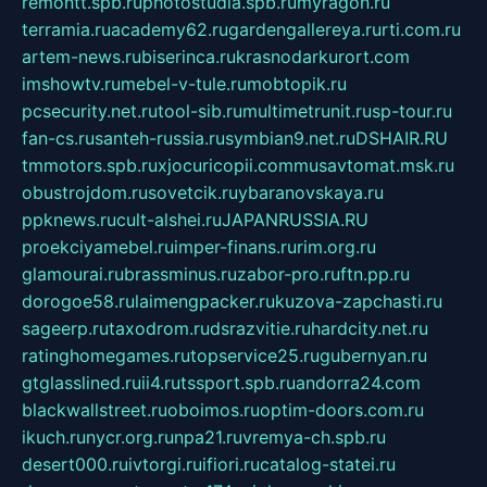
remontt.spb.ru
photostudia.spb.ru
myragon.ru
terramia.ru
academy62.ru
gardengallereya.ru
rti.com.ru
artem-news.ru
biserinca.ru
krasnodarkurort.com
imshowtv.ru
mebel-v-tule.ru
mobtopik.ru
pcsecurity.net.ru
tool-sib.ru
multimetrunit.ru
sp-tour.ru
fan-cs.ru
santeh-russia.ru
symbian9.net.ru
DSHAIR.RU
tmmotors.spb.ru
xjocuricopii.com
musavtomat.msk.ru
obustrojdom.ru
sovetcik.ru
ybaranovskaya.ru
ppknews.ru
cult-alshei.ru
JAPANRUSSIA.RU
proekciyamebel.ru
imper-finans.ru
rim.org.ru
glamourai.ru
brassminus.ru
zabor-pro.ru
ftn.pp.ru
dorogoe58.ru
laimengpacker.ru
kuzova-zapchasti.ru
sageerp.ru
taxodrom.ru
dsrazvitie.ru
hardcity.net.ru
ratinghomegames.ru
topservice25.ru
gubernyan.ru
gtglasslined.ru
ii4.ru
tssport.spb.ru
andorra24.com
blackwallstreet.ru
oboimos.ru
optim-doors.com.ru
ikuch.ru
nycr.org.ru
npa21.ru
vremya-ch.spb.ru
desert000.ru
ivtorgi.ru
ifiori.ru
catalog-statei.ru