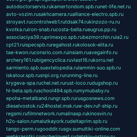
autodoctorservis.ru
kamertondom.spb.ru
net-life.net.ru
avto-vozim.ru
sakhcamera.ru
alliance-electro.spb.ru
stroyavt.ru
controlweb1.ru
tdsak74.ru
kinzozo-ru.ru
kvotka.ru
iron-snab.ru
costa-bella.ru
eugrus.pp.ru
associaciya39.ru
primexpo.spb.ru
bezmorchin.ru
ia2.ru
cpt21.ru
ispecspb.ru
regahost.ru
kolosok-elita.ru
tae-kwon.ru
consrio.com.ru
insiam.ru
avegainfo.ru
archery161.ru
bigencyclica.ru
vlast16.ru
korru.net
sarmiento.spb.su
extelopedia.ru
lammin-suo.spb.ru
iskatour.spb.ru
snpi.org.ru
running-line.ru
krygeva-spa.ru
chel.net.ru
rust-loco.ru
dugshop.ru
hl-beta.spb.ru
school494.spb.ru
mymubaby.ru
epoha-metalband.ru
ngr.spb.ru
rusgosnews.com
dieselvostok.ru
24hostel.msk.ru
w-dev.ru
f-ship.ru
regsmi.ru
filmnetwork.ru
malinasp.ru
kinosvin.ru
h2o-salon.ru
malutkayork.ru
deltaprim.spb.ru
tango-perm.ru
gooddir.ru
sgv.su
multiki-online.com
webkrasotki.com
cherinvest.ru
detskiy-ostrov.ru