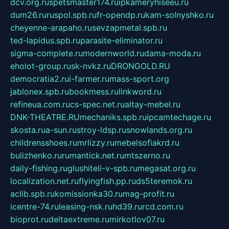
dcv.org.ru
spetsmaster174.ru
ipkameryhiseeu.ru
dum26.ru
ruspol.spb.ru
fr-opendp.ru
kam-solnyshko.ru
cheyenne-arapaho.ru
sevzapmetal.spb.ru
ted-lapidus.spb.ru
parasite-eliminator.ru
sigma-complete.ru
modernworld.ru
dama-moda.ru
eholot-group.ru
sk-nvkz.ru
DRONGOLD.RU
democratia2.ru
i-farmer.ru
mass-sport.org
jablonex.spb.ru
bookmess.ru
linkword.ru
refineua.com.ru
cs-spec.net.ru
altay-mebel.ru
DNK-THEATRE.RU
mechaniks.spb.ru
ipcamtechage.ru
skosta.ru
a-sun.ru
stroy-ldsp.ru
snowlands.org.ru
childrensshoes.ru
mrlizzy.ru
mebelsofiakrd.ru
bulizhenko.ru
rumantick.net.ru
mtszerno.ru
daily-fishing.ru
glushiteli-v-spb.ru
megasat.org.ru
localization.net.ru
flyingfish.pp.ru
ds5teremok.ru
aclib.spb.ru
komissionka30.ru
mag-profit.ru
icentre-74.ru
leasing-nsk.ru
hd39.ru
rcd.com.ru
bioprot.ru
deltaextreme.ru
mirkotlov07.ru