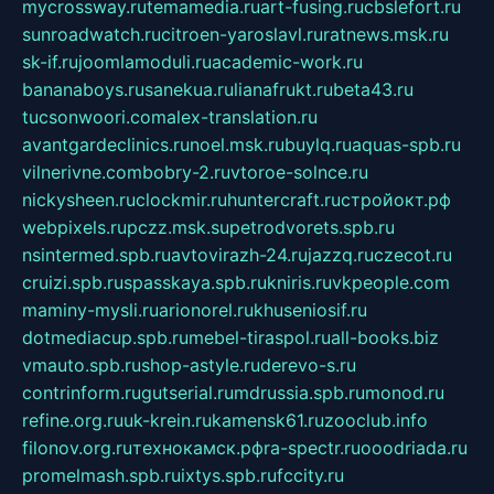
mycrossway.ru
temamedia.ru
art-fusing.ru
cbslefort.ru
sunroadwatch.ru
citroen-yaroslavl.ru
ratnews.msk.ru
sk-if.ru
joomlamoduli.ru
academic-work.ru
bananaboys.ru
sanekua.ru
lianafrukt.ru
beta43.ru
tucsonwoori.com
alex-translation.ru
avantgardeclinics.ru
noel.msk.ru
buylq.ru
aquas-spb.ru
vilnerivne.com
bobry-2.ru
vtoroe-solnce.ru
nickysheen.ru
clockmir.ru
huntercraft.ru
стройокт.рф
webpixels.ru
pczz.msk.su
petrodvorets.spb.ru
nsintermed.spb.ru
avtovirazh-24.ru
jazzq.ru
czecot.ru
cruizi.spb.ru
spasskaya.spb.ru
kniris.ru
vkpeople.com
maminy-mysli.ru
arionorel.ru
khuseniosif.ru
dotmediacup.spb.ru
mebel-tiraspol.ru
all-books.biz
vmauto.spb.ru
shop-astyle.ru
derevo-s.ru
contrinform.ru
gutserial.ru
mdrussia.spb.ru
monod.ru
refine.org.ru
uk-krein.ru
kamensk61.ru
zooclub.info
filonov.org.ru
технокамск.рф
ra-spectr.ru
ooodriada.ru
promelmash.spb.ru
ixtys.spb.ru
fccity.ru