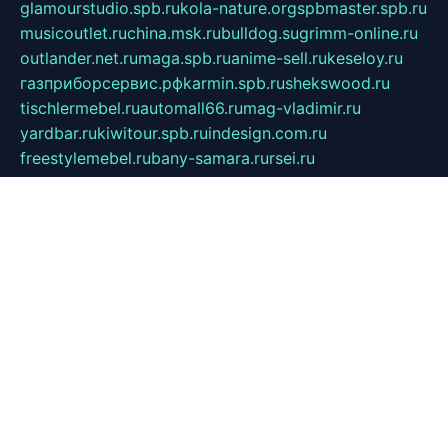
glamourstudio.spb.ru
kola-nature.org
spbmaster.spb.ru
musicoutlet.ru
china.msk.ru
bulldog.su
grimm-online.ru
outlander.net.ru
maga.spb.ru
anime-sell.ru
keseloy.ru
газприборсервис.рф
karmin.spb.ru
shekswood.ru
tischlermebel.ru
automall66.ru
mag-vladimir.ru
yardbar.ru
kiwitour.spb.ru
indesign.com.ru
freestylemebel.ru
bany-samara.ru
rsei.ru
naidisvoyput.ru
mgsn-invest.ru
ipkamerasannce.ru
alicante-house.ru
ibelka74.ru
cozyhouse.info
vlkargalev-studio.ru
700mb.ru
figura-ufa.ru
alina-live.ru
belarusiannews.ru
womenknow.ru
dos-vniimk.ru
sega.net.ru
dv.net.ru
phenomenonsofhistory.com
telesputnik.net.ru
wall.pp.ru
pylesosroidmi.ru
gtc-clan.ru
cligs.ru
bibikazap.ru
popova.org.ru
netwhistler.spb.ru
bellvil.ru
bonzon.ru
iss-vladik.ru
defiparis.net.ru
las-gryzas.ru
amku.ru
electednews.spb.ru
feather.org.ru
spar72.ru
tankiigri.ru
dominus.com.ru
ibtree.ru
sanykool.pp.ru
unixlib.org.ru