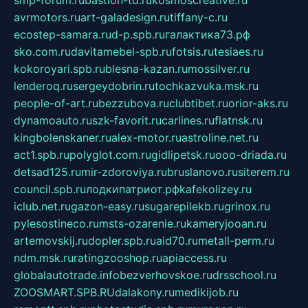
avrmotors.ru
art-galadesign.ru
tiffany-c.ru
ecostep-samara.ru
d-p.spb.ru
галактика73.рф
sko.com.ru
davitamebel-spb.ru
fotsis.ru
tesiaes.ru
kokoroyari.spb.ru
blesna-kazan.ru
mossilver.ru
lenderoq.ru
sergeydobrin.ru
tochkazvuka.msk.ru
people-of-art.ru
bezzubova.ru
clubtibet.ru
orior-aks.ru
dynamoauto.ru
szk-favorit.ru
carlines.ru
flatnsk.ru
kingbolenskaner.ru
alex-motor.ru
astroline.net.ru
act1.spb.ru
polyglot.com.ru
gidlipetsk.ru
ooo-driada.ru
detsad125.ru
mir-zdoroviya.ru
bruslanovo.ru
siterem.ru
council.spb.ru
лодкипатриот.рф
kafekolizey.ru
iclub.net.ru
gazon-easy.ru
sugarepilekb.ru
grinox.ru
pylesostineco.ru
msts-ozarenie.ru
kameryjooan.ru
artemovskij.ru
dopler.spb.ru
aid70.ru
metall-perm.ru
ndm.msk.ru
ratingzooshop.ru
apiaccess.ru
globalautotrade.info
bezverhovskoe.ru
drsschool.ru
ZOOSMART.SPB.RU
dalakony.ru
medikijob.ru