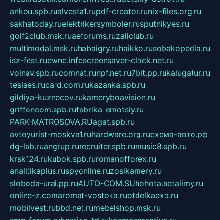
ankou.spb.ru
alvesta1.ru
pdf-creator.ru
nix-files.org.ru
sakhatoday.ru
elektrikersymboler.ru
sputnikyes.ru
golf2club.msk.ru
aeforums.ru
zallclub.ru
multimodal.msk.ru
habaigry.ru
haikko.ru
sobakopedia.ru
isz-fest.ru
ewnc.info
screensaver-clock.net.ru
volnav.spb.ru
comnat.ru
npf.net.ru
7bit.pp.ru
kalugatur.ru
tesiaes.ru
card.com.ru
kazanka.spb.ru
gildiya-kuznecov.ru
kameryboavision.ru
griffoncom.spb.ru
fabrika-emotsiy.ru
PARK-MATROSOVA.RU
agat.spb.ru
avtoyurist-moskva1.ru
hardware.org.ru
схема-авто.рф
dg-lab.ru
angrup.ru
recruiter.spb.ru
music8.spb.ru
krsk124.ru
kubok.spb.ru
romanofforex.ru
analitikaplus.ru
spyonline.ru
zosikamery.ru
sloboda-ural.pp.ru
AUTO-COM.SU
hohota.net
alimy.ru
online-z.com
aromat-vostoka.ru
otdelkaexp.ru
mobilvest.ru
bbd.net.ru
mebelshop.msk.ru
smp-forum.ru
bastion-td.ru
kosmoscreative.ru