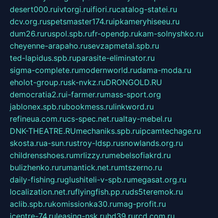
desert000.ru
ivtorgi.ru
ifiori.ru
catalog-statei.ru
dcv.org.ru
spetsmaster174.ru
ipkameryhiseeu.ru
dum26.ru
ruspol.spb.ru
fr-opendp.ru
kam-solnyshko.ru
cheyenne-arapaho.ru
sevzapmetal.spb.ru
ted-lapidus.spb.ru
parasite-eliminator.ru
sigma-complete.ru
modernworld.ru
dama-moda.ru
eholot-group.ru
sk-nvkz.ru
DRONGOLD.RU
democratia2.ru
i-farmer.ru
mass-sport.org
jablonex.spb.ru
bookmess.ru
linkword.ru
refineua.com.ru
cs-spec.net.ru
altay-mebel.ru
DNK-THEATRE.RU
mechaniks.spb.ru
ipcamtechage.ru
skosta.ru
a-sun.ru
stroy-ldsp.ru
snowlands.org.ru
childrensshoes.ru
mrlizzy.ru
mebelsofiakrd.ru
bulizhenko.ru
rumantick.net.ru
mtszerno.ru
daily-fishing.ru
glushiteli-v-spb.ru
megasat.org.ru
localization.net.ru
flyingfish.pp.ru
ds5teremok.ru
aclib.spb.ru
komissionka30.ru
mag-profit.ru
icentre-74.ru
leasing-nsk.ru
hd39.ru
rcd.com.ru