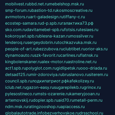
mobilvest.ru
bbd.net.ru
mebelshop.msk.ru
smp-forum.ru
bastion-td.ru
kosmoscreative.ru
avrmotors.ru
art-galadesign.ru
tiffany-c.ru
ecostep-samara.ru
d-p.spb.ru
галактика73.рф
sko.com.ru
davitamebel-spb.ru
fotsis.ru
tesiaes.ru
kokoroyari.spb.ru
blesna-kazan.ru
mossilver.ru
lenderoq.ru
sergeydobrin.ru
tochkazvuka.msk.ru
people-of-art.ru
bezzubova.ru
clubtibet.ru
orior-aks.ru
dynamoauto.ru
szk-favorit.ru
carlines.ru
flatnsk.ru
kingbolenskaner.ru
alex-motor.ru
astroline.net.ru
act1.spb.ru
polyglot.com.ru
gidlipetsk.ru
ooo-driada.ru
detsad125.ru
mir-zdoroviya.ru
bruslanovo.ru
siterem.ru
council.spb.ru
лодкипатриот.рф
kafekolizey.ru
iclub.net.ru
gazon-easy.ru
sugarepilekb.ru
grinox.ru
pylesostineco.ru
msts-ozarenie.ru
kameryjooan.ru
artemovskij.ru
dopler.spb.ru
aid70.ru
metall-perm.ru
ndm.msk.ru
ratingzooshop.ru
apiaccess.ru
globalautotrade.info
bezverhovskoe.ru
drsschool.ru