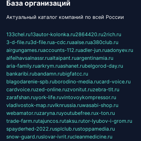
База организаций
Актуальный каталог компаний по всей России
133chel.ru
13autor-kolonka.ru
2864420.ru
2rich.ru
3-d-file.ru
3d-file.ru
a-cdc.ru
aalse.ru
a380club.ru
airgungames.ru
accounts-112.ru
adler-jun.ru
adonyev.ru
alfeihavsalnassr.ru
altaipant.ru
argentinamia.ru
aria-family.ru
arkrym.ru
ashanet.ru
belgorod-day.ru
bankaribi.ru
bandamn.ru
bigfatcc.ru
blagodarenie-spb.ru
borodino-media.ru
card-voice.ru
cardvoice.ru
zed-online.ru
zvonitut.ru
zebra-tlt.ru
zarafshan.ru
york-life.ru
vintovoykompressor.ru
vladivostok-map.ru
vlknrussia.ru
wasabi-shop.ru
webamator.ru
zaryna.ru
youtubefree.ru
x-ton.ru
trade-farm.ru
tajuncos.ru
taksu.ru
tor-lyubov-i-grom.ru
spayderhed-2022.ru
splclub.ru
stoppamedia.ru
snow-guard.ru
slovar-ivrit.ru
cleanmedicine.ru