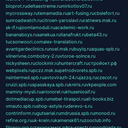
bioprot.ru
deltaextreme.ru
mirkotlov07.ru
mycrossway.ru
temamedia.ru
art-fusing.ru
cbslefort.ru
sunroadwatch.ru
citroen-yaroslavl.ru
ratnews.msk.ru
sk-if.ru
joomlamoduli.ru
academic-work.ru
bananaboys.ru
sanekua.ru
lianafrukt.ru
beta43.ru
tucsonwoori.com
alex-translation.ru
avantgardeclinics.ru
noel.msk.ru
buylq.ru
aquas-spb.ru
vilnerivne.com
bobry-2.ru
vtoroe-solnce.ru
nickysheen.ru
clockmir.ru
huntercraft.ru
стройокт.рф
webpixels.ru
pczz.msk.su
petrodvorets.spb.ru
nsintermed.spb.ru
avtovirazh-24.ru
jazzq.ru
czecot.ru
cruizi.spb.ru
spasskaya.spb.ru
kniris.ru
vkpeople.com
maminy-mysli.ru
arionorel.ru
khuseniosif.ru
dotmediacup.spb.ru
mebel-tiraspol.ru
all-books.biz
vmauto.spb.ru
shop-astyle.ru
derevo-s.ru
contrinform.ru
gutserial.ru
mdrussia.spb.ru
monod.ru
refine.org.ru
uk-krein.ru
kamensk61.ru
zooclub.info
filonov.org.ru
технокамск.рф
ra-spectr.ru
ooodriada.ru