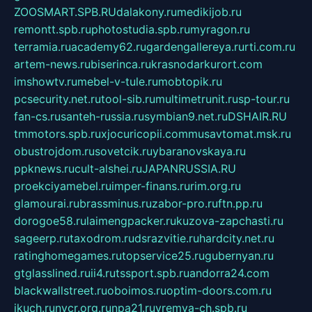
ZOOSMART.SPB.RU
dalakony.ru
medikijob.ru
remontt.spb.ru
photostudia.spb.ru
myragon.ru
terramia.ru
academy62.ru
gardengallereya.ru
rti.com.ru
artem-news.ru
biserinca.ru
krasnodarkurort.com
imshowtv.ru
mebel-v-tule.ru
mobtopik.ru
pcsecurity.net.ru
tool-sib.ru
multimetrunit.ru
sp-tour.ru
fan-cs.ru
santeh-russia.ru
symbian9.net.ru
DSHAIR.RU
tmmotors.spb.ru
xjocuricopii.com
musavtomat.msk.ru
obustrojdom.ru
sovetcik.ru
ybaranovskaya.ru
ppknews.ru
cult-alshei.ru
JAPANRUSSIA.RU
proekciyamebel.ru
imper-finans.ru
rim.org.ru
glamourai.ru
brassminus.ru
zabor-pro.ru
ftn.pp.ru
dorogoe58.ru
laimengpacker.ru
kuzova-zapchasti.ru
sageerp.ru
taxodrom.ru
dsrazvitie.ru
hardcity.net.ru
ratinghomegames.ru
topservice25.ru
gubernyan.ru
gtglasslined.ru
ii4.ru
tssport.spb.ru
andorra24.com
blackwallstreet.ru
oboimos.ru
optim-doors.com.ru
ikuch.ru
nycr.org.ru
npa21.ru
vremya-ch.spb.ru