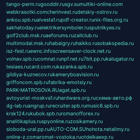
tango-perm.ru
gooddir.ru
sgv.su
multiki-online.com
webkrasotki.com
cherinvest.ru
detskiy-ostrov.ru
ankou.spb.ru
alvesta1.ru
pdf-creator.ru
nix-files.org.ru
sakhatoday.ru
elektrikersymboler.ru
sputnikyes.ru
golf2club.msk.ru
aeforums.ru
zallclub.ru
multimodal.msk.ru
habaigry.ru
haikko.ru
sobakopedia.ru
isz-fest.ru
ewnc.info
screensaver-clock.net.ru
volnav.spb.ru
comnat.ru
npf.net.ru
7bit.pp.ru
kalugatur.ru
tesiaes.ru
card.com.ru
kazanka.spb.ru
gildiya-kuznecov.ru
kameryboavision.ru
griffoncom.spb.ru
fabrika-emotsiy.ru
PARK-MATROSOVA.RU
agat.spb.ru
avtoyurist-moskva1.ru
hardware.org.ru
схема-авто.рф
dg-lab.ru
angrup.ru
recruiter.spb.ru
music8.spb.ru
krsk124.ru
kubok.spb.ru
romanofforex.ru
analitikaplus.ru
spyonline.ru
zosikamery.ru
sloboda-ural.pp.ru
AUTO-COM.SU
hohota.net
alimy.ru
online-z.com
aromat-vostoka.ru
otdelkaexp.ru