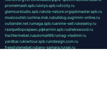
promelmash.spb.ru
ixtys.spb.ru
fccity.ru
glamourstudio.spb.ru
kola-nature.org
spbmaster.spb.ru
musicoutlet.ru
china.msk.ru
bulldog.su
grimm-online.ru
outlander.net.ru
maga.spb.ru
anime-sell.ru
keseloy.ru
газприборсервис.рф
karmin.spb.ru
shekswood.ru
tischlermebel.ru
automall66.ru
mag-vladimir.ru
yardbar.ru
kiwitour.spb.ru
indesign.com.ru
freestylemebel.ru
bany-samara.ru
rsei.ru
naidisvoyput.ru
mgsn-invest.ru
ipkamerasannce.ru
alicante-house.ru
ibelka74.ru
cozyhouse.info
vlkargalev-studio.ru
700mb.ru
figura-ufa.ru
alina-live.ru
belarusiannews.ru
womenknow.ru
dos-vniimk.ru
sega.net.ru
dv.net.ru
phenomenonsofhistory.com
telesputnik.net.ru
wall.pp.ru
pylesosroidmi.ru
gtc-clan.ru
cligs.ru
bibikazap.ru
popova.org.ru
netwhistler.spb.ru
bellvil.ru
bonzon.ru
iss-vladik.ru
defiparis.net.ru
las-gryzas.ru
amku.ru
electednews.spb.ru
feather.org.ru
spar72.ru
tankiigri.ru