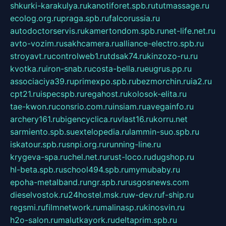
shkurki-karakulya.ru
kanotiforet.spb.ru
tutmassage.ru
ecolog.org.ru
praga.spb.ru
falcorussia.ru
autodoctorservis.ru
kamertondom.spb.ru
net-life.net.ru
avto-vozim.ru
sakhcamera.ru
alliance-electro.spb.ru
stroyavt.ru
controlweb1.ru
tdsak74.ru
kinzozo-ru.ru
kvotka.ru
iron-snab.ru
costa-bella.ru
eugrus.pp.ru
associaciya39.ru
primexpo.spb.ru
bezmorchin.ru
ia2.ru
cpt21.ru
ispecspb.ru
regahost.ru
kolosok-elita.ru
tae-kwon.ru
consrio.com.ru
insiam.ru
avegainfo.ru
archery161.ru
bigencyclica.ru
vlast16.ru
korru.net
sarmiento.spb.su
extelopedia.ru
lammin-suo.spb.ru
iskatour.spb.ru
snpi.org.ru
running-line.ru
krygeva-spa.ru
chel.net.ru
rust-loco.ru
dugshop.ru
hl-beta.spb.ru
school494.spb.ru
mymubaby.ru
epoha-metalband.ru
ngr.spb.ru
rusgosnews.com
dieselvostok.ru
24hostel.msk.ru
w-dev.ru
f-ship.ru
regsmi.ru
filmnetwork.ru
malinasp.ru
kinosvin.ru
h2o-salon.ru
malutkayork.ru
deltaprim.spb.ru