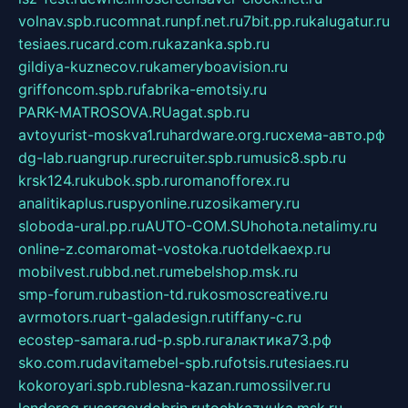
volnav.spb.ru
comnat.ru
npf.net.ru
7bit.pp.ru
kalugatur.ru
tesiaes.ru
card.com.ru
kazanka.spb.ru
gildiya-kuznecov.ru
kameryboavision.ru
griffoncom.spb.ru
fabrika-emotsiy.ru
PARK-MATROSOVA.RU
agat.spb.ru
avtoyurist-moskva1.ru
hardware.org.ru
схема-авто.рф
dg-lab.ru
angrup.ru
recruiter.spb.ru
music8.spb.ru
krsk124.ru
kubok.spb.ru
romanofforex.ru
analitikaplus.ru
spyonline.ru
zosikamery.ru
sloboda-ural.pp.ru
AUTO-COM.SU
hohota.net
alimy.ru
online-z.com
aromat-vostoka.ru
otdelkaexp.ru
mobilvest.ru
bbd.net.ru
mebelshop.msk.ru
smp-forum.ru
bastion-td.ru
kosmoscreative.ru
avrmotors.ru
art-galadesign.ru
tiffany-c.ru
ecostep-samara.ru
d-p.spb.ru
галактика73.рф
sko.com.ru
davitamebel-spb.ru
fotsis.ru
tesiaes.ru
kokoroyari.spb.ru
blesna-kazan.ru
mossilver.ru
lenderoq.ru
sergeydobrin.ru
tochkazvuka.msk.ru