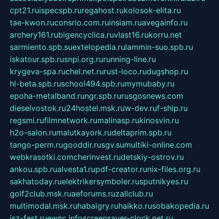
cpt21.ru
ispecspb.ru
regahost.ru
kolosok-elita.ru
tae-kwon.ru
consrio.com.ru
insiam.ru
avegainfo.ru
archery161.ru
bigencyclica.ru
vlast16.ru
korru.net
sarmiento.spb.su
extelopedia.ru
lammin-suo.spb.ru
iskatour.spb.ru
snpi.org.ru
running-line.ru
krygeva-spa.ru
chel.net.ru
rust-loco.ru
dugshop.ru
hl-beta.spb.ru
school494.spb.ru
mymubaby.ru
epoha-metalband.ru
ngr.spb.ru
rusgosnews.com
dieselvostok.ru
24hostel.msk.ru
w-dev.ru
f-ship.ru
regsmi.ru
filmnetwork.ru
malinasp.ru
kinosvin.ru
h2o-salon.ru
malutkayork.ru
deltaprim.spb.ru
tango-perm.ru
gooddir.ru
sgv.su
multiki-online.com
webkrasotki.com
cherinvest.ru
detskiy-ostrov.ru
ankou.spb.ru
alvesta1.ru
pdf-creator.ru
nix-files.org.ru
sakhatoday.ru
elektrikersymboler.ru
sputnikyes.ru
golf2club.msk.ru
aeforums.ru
zallclub.ru
multimodal.msk.ru
habaigry.ru
haikko.ru
sobakopedia.ru
isz-fest.ru
ewnc.info
screensaver-clock.net.ru