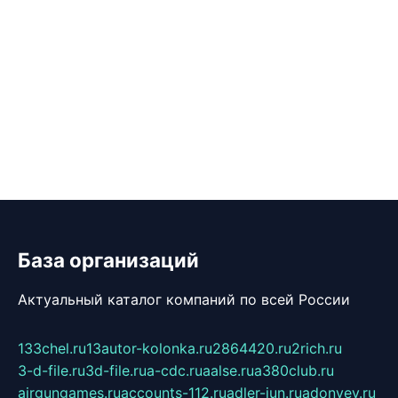
База организаций
Актуальный каталог компаний по всей России
133chel.ru
13autor-kolonka.ru
2864420.ru
2rich.ru
3-d-file.ru
3d-file.ru
a-cdc.ru
aalse.ru
a380club.ru
airgungames.ru
accounts-112.ru
adler-jun.ru
adonyev.ru