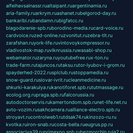
alfeihavsalnassr.ru
altaipant.ru
argentinamia.ru
aria-family.ru
arkrym.ru
ashanet.ru
belgorod-day.ru
bankaribi.ru
bandamn.ru
bigfatcc.ru
blagodarenie-spb.ru
borodino-media.ru
card-voice.ru
cardvoice.ru
zed-online.ru
zvonitut.ru
zebra-tlt.ru
zarafshan.ru
york-life.ru
vintovoykompressor.ru
vladivostok-map.ru
vlknrussia.ru
wasabi-shop.ru
webamator.ru
zaryna.ru
youtubefree.ru
x-ton.ru
trade-farm.ru
tajuncos.ru
taksu.ru
tor-lyubov-i-grom.ru
spayderhed-2022.ru
splclub.ru
stoppamedia.ru
snow-guard.ru
slovar-ivrit.ru
cleanmedicine.ru
shkurki-karakulya.ru
kanotiforet.spb.ru
tutmassage.ru
ecolog.org.ru
praga.spb.ru
falcorussia.ru
autodoctorservis.ru
kamertondom.spb.ru
net-life.net.ru
avto-vozim.ru
sakhcamera.ru
alliance-electro.spb.ru
stroyavt.ru
controlweb1.ru
tdsak74.ru
kinzozo-ru.ru
kvotka.ru
iron-snab.ru
costa-bella.ru
eugrus.pp.ru
associaciya39.ru
primexpo.spb.ru
bezmorchin.ru
ia2.ru