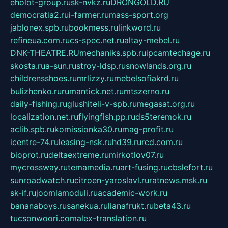
eholot-group.ru
sk-nvkz.ru
DRONGOLD.RU
democratia2.ru
i-farmer.ru
mass-sport.org
jablonex.spb.ru
bookmess.ru
linkword.ru
refineua.com.ru
cs-spec.net.ru
altay-mebel.ru
DNK-THEATRE.RU
mechaniks.spb.ru
ipcamtechage.ru
skosta.ru
a-sun.ru
stroy-ldsp.ru
snowlands.org.ru
childrensshoes.ru
mrlizzy.ru
mebelsofiakrd.ru
bulizhenko.ru
rumantick.net.ru
mtszerno.ru
daily-fishing.ru
glushiteli-v-spb.ru
megasat.org.ru
localization.net.ru
flyingfish.pp.ru
ds5teremok.ru
aclib.spb.ru
komissionka30.ru
mag-profit.ru
icentre-74.ru
leasing-nsk.ru
hd39.ru
rcd.com.ru
bioprot.ru
deltaextreme.ru
mirkotlov07.ru
mycrossway.ru
temamedia.ru
art-fusing.ru
cbslefort.ru
sunroadwatch.ru
citroen-yaroslavl.ru
ratnews.msk.ru
sk-if.ru
joomlamoduli.ru
academic-work.ru
bananaboys.ru
sanekua.ru
lianafrukt.ru
beta43.ru
tucsonwoori.com
alex-translation.ru