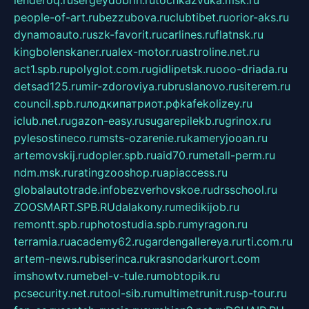
people-of-art.ru
bezzubova.ru
clubtibet.ru
orior-aks.ru
dynamoauto.ru
szk-favorit.ru
carlines.ru
flatnsk.ru
kingbolenskaner.ru
alex-motor.ru
astroline.net.ru
act1.spb.ru
polyglot.com.ru
gidlipetsk.ru
ooo-driada.ru
detsad125.ru
mir-zdoroviya.ru
bruslanovo.ru
siterem.ru
council.spb.ru
лодкипатриот.рф
kafekolizey.ru
iclub.net.ru
gazon-easy.ru
sugarepilekb.ru
grinox.ru
pylesostineco.ru
msts-ozarenie.ru
kameryjooan.ru
artemovskij.ru
dopler.spb.ru
aid70.ru
metall-perm.ru
ndm.msk.ru
ratingzooshop.ru
apiaccess.ru
globalautotrade.info
bezverhovskoe.ru
drsschool.ru
ZOOSMART.SPB.RU
dalakony.ru
medikijob.ru
remontt.spb.ru
photostudia.spb.ru
myragon.ru
terramia.ru
academy62.ru
gardengallereya.ru
rti.com.ru
artem-news.ru
biserinca.ru
krasnodarkurort.com
imshowtv.ru
mebel-v-tule.ru
mobtopik.ru
pcsecurity.net.ru
tool-sib.ru
multimetrunit.ru
sp-tour.ru