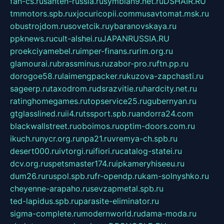
fan-cs.ru
santeh-russia.ru
symbian9.net.ru
DSHAIR.RU
tmmotors.spb.ru
xjocuricopii.com
musavtomat.msk.ru
obustrojdom.ru
sovetcik.ru
ybaranovskaya.ru
ppknews.ru
cult-alshei.ru
JAPANRUSSIA.RU
proekciyamebel.ru
imper-finans.ru
rim.org.ru
glamourai.ru
brassminus.ru
zabor-pro.ru
ftn.pp.ru
dorogoe58.ru
laimengpacker.ru
kuzova-zapchasti.ru
sageerp.ru
taxodrom.ru
dsrazvitie.ru
hardcity.net.ru
ratinghomegames.ru
topservice25.ru
gubernyan.ru
gtglasslined.ru
ii4.ru
tssport.spb.ru
andorra24.com
blackwallstreet.ru
oboimos.ru
optim-doors.com.ru
ikuch.ru
nycr.org.ru
npa21.ru
vremya-ch.spb.ru
desert000.ru
ivtorgi.ru
ifiori.ru
catalog-statei.ru
dcv.org.ru
spetsmaster174.ru
ipkameryhiseeu.ru
dum26.ru
ruspol.spb.ru
fr-opendp.ru
kam-solnyshko.ru
cheyenne-arapaho.ru
sevzapmetal.spb.ru
ted-lapidus.spb.ru
parasite-eliminator.ru
sigma-complete.ru
modernworld.ru
dama-moda.ru