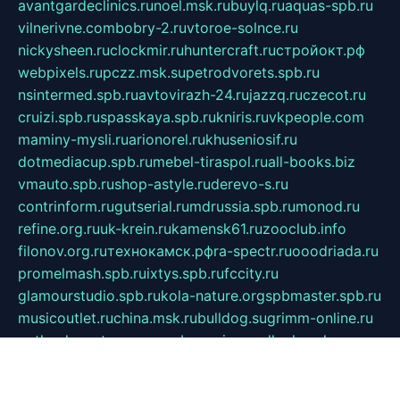
avantgardeclinics.ru
noel.msk.ru
buylq.ru
aquas-spb.ru
vilnerivne.com
bobry-2.ru
vtoroe-solnce.ru
nickysheen.ru
clockmir.ru
huntercraft.ru
стройокт.рф
webpixels.ru
pczz.msk.su
petrodvorets.spb.ru
nsintermed.spb.ru
avtovirazh-24.ru
jazzq.ru
czecot.ru
cruizi.spb.ru
spasskaya.spb.ru
kniris.ru
vkpeople.com
maminy-mysli.ru
arionorel.ru
khuseniosif.ru
dotmediacup.spb.ru
mebel-tiraspol.ru
all-books.biz
vmauto.spb.ru
shop-astyle.ru
derevo-s.ru
contrinform.ru
gutserial.ru
mdrussia.spb.ru
monod.ru
refine.org.ru
uk-krein.ru
kamensk61.ru
zooclub.info
filonov.org.ru
технокамск.рф
ra-spectr.ru
ooodriada.ru
promelmash.spb.ru
ixtys.spb.ru
fccity.ru
glamourstudio.spb.ru
kola-nature.org
spbmaster.spb.ru
musicoutlet.ru
china.msk.ru
bulldog.su
grimm-online.ru
outlander.net.ru
maga.spb.ru
anime-sell.ru
keseloy.ru
газприборсервис.рф
karmin.spb.ru
shekswood.ru
tischlermebel.ru
automall66.ru
mag-vladimir.ru