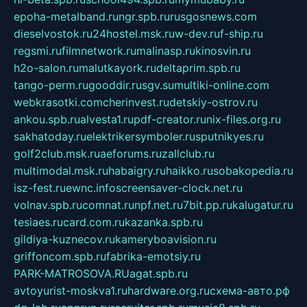
epoha-metalband.ru
ngr.spb.ru
rusgosnews.com
dieselvostok.ru
24hostel.msk.ru
w-dev.ru
f-ship.ru
regsmi.ru
filmnetwork.ru
malinasp.ru
kinosvin.ru
h2o-salon.ru
malutkayork.ru
deltaprim.spb.ru
tango-perm.ru
gooddir.ru
sgv.su
multiki-online.com
webkrasotki.com
cherinvest.ru
detskiy-ostrov.ru
ankou.spb.ru
alvesta1.ru
pdf-creator.ru
nix-files.org.ru
sakhatoday.ru
elektrikersymboler.ru
sputnikyes.ru
golf2club.msk.ru
aeforums.ru
zallclub.ru
multimodal.msk.ru
habaigry.ru
haikko.ru
sobakopedia.ru
isz-fest.ru
ewnc.info
screensaver-clock.net.ru
volnav.spb.ru
comnat.ru
npf.net.ru
7bit.pp.ru
kalugatur.ru
tesiaes.ru
card.com.ru
kazanka.spb.ru
gildiya-kuznecov.ru
kameryboavision.ru
griffoncom.spb.ru
fabrika-emotsiy.ru
PARK-MATROSOVA.RU
agat.spb.ru
avtoyurist-moskva1.ru
hardware.org.ru
схема-авто.рф