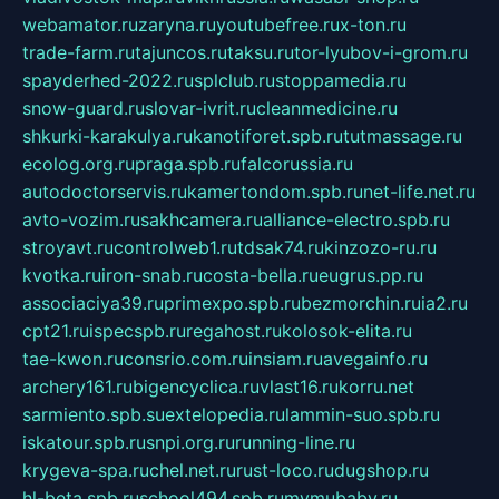
webamator.ru
zaryna.ru
youtubefree.ru
x-ton.ru
trade-farm.ru
tajuncos.ru
taksu.ru
tor-lyubov-i-grom.ru
spayderhed-2022.ru
splclub.ru
stoppamedia.ru
snow-guard.ru
slovar-ivrit.ru
cleanmedicine.ru
shkurki-karakulya.ru
kanotiforet.spb.ru
tutmassage.ru
ecolog.org.ru
praga.spb.ru
falcorussia.ru
autodoctorservis.ru
kamertondom.spb.ru
net-life.net.ru
avto-vozim.ru
sakhcamera.ru
alliance-electro.spb.ru
stroyavt.ru
controlweb1.ru
tdsak74.ru
kinzozo-ru.ru
kvotka.ru
iron-snab.ru
costa-bella.ru
eugrus.pp.ru
associaciya39.ru
primexpo.spb.ru
bezmorchin.ru
ia2.ru
cpt21.ru
ispecspb.ru
regahost.ru
kolosok-elita.ru
tae-kwon.ru
consrio.com.ru
insiam.ru
avegainfo.ru
archery161.ru
bigencyclica.ru
vlast16.ru
korru.net
sarmiento.spb.su
extelopedia.ru
lammin-suo.spb.ru
iskatour.spb.ru
snpi.org.ru
running-line.ru
krygeva-spa.ru
chel.net.ru
rust-loco.ru
dugshop.ru
hl-beta.spb.ru
school494.spb.ru
mymubaby.ru