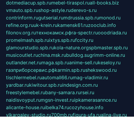
dotmediacup.spb.ru
mebel-tiraspol.ru
all-books.biz
vmauto.spb.ru
shop-astyle.ru
derevo-s.ru
contrinform.ru
gutserial.ru
mdrussia.spb.ru
monod.ru
refine.org.ru
uk-krein.ru
kamensk61.ru
zooclub.info
filonov.org.ru
технокамск.рф
ra-spectr.ru
ooodriada.ru
promelmash.spb.ru
ixtys.spb.ru
fccity.ru
glamourstudio.spb.ru
kola-nature.org
spbmaster.spb.ru
musicoutlet.ru
china.msk.ru
bulldog.su
grimm-online.ru
outlander.net.ru
maga.spb.ru
anime-sell.ru
keseloy.ru
газприборсервис.рф
karmin.spb.ru
shekswood.ru
tischlermebel.ru
automall66.ru
mag-vladimir.ru
yardbar.ru
kiwitour.spb.ru
indesign.com.ru
freestylemebel.ru
bany-samara.ru
rsei.ru
naidisvoyput.ru
mgsn-invest.ru
ipkamerasannce.ru
alicante-house.ru
ibelka74.ru
cozyhouse.info
vlkargalev-studio.ru
700mb.ru
figura-ufa.ru
alina-live.ru
belarusiannews.ru
womenknow.ru
dos-vniimk.ru
sega.net.ru
dv.net.ru
phenomenonsofhistory.com