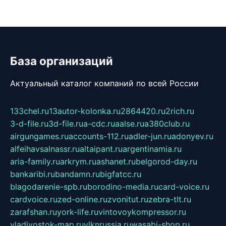
База организаций
Актуальный каталог компаний по всей России
133chel.ru
13autor-kolonka.ru
2864420.ru
2rich.ru
3-d-file.ru
3d-file.ru
a-cdc.ru
aalse.ru
a380club.ru
airgungames.ru
accounts-112.ru
adler-jun.ru
adonyev.ru
alfeihavsalnassr.ru
altaipant.ru
argentinamia.ru
aria-family.ru
arkrym.ru
ashanet.ru
belgorod-day.ru
bankaribi.ru
bandamn.ru
bigfatcc.ru
blagodarenie-spb.ru
borodino-media.ru
card-voice.ru
cardvoice.ru
zed-online.ru
zvonitut.ru
zebra-tlt.ru
zarafshan.ru
york-life.ru
vintovoykompressor.ru
vladivostok-map.ru
vlknrussia.ru
wasabi-shop.ru