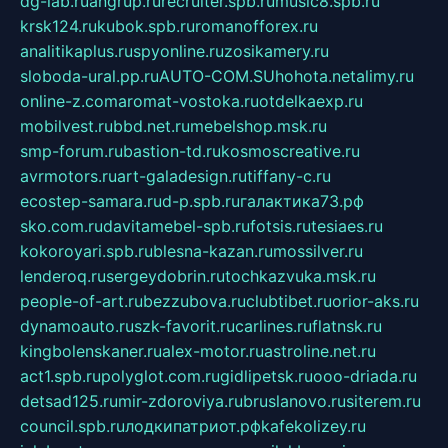
dg-lab.ru
angrup.ru
recruiter.spb.ru
music8.spb.ru
krsk124.ru
kubok.spb.ru
romanofforex.ru
analitikaplus.ru
spyonline.ru
zosikamery.ru
sloboda-ural.pp.ru
AUTO-COM.SU
hohota.net
alimy.ru
online-z.com
aromat-vostoka.ru
otdelkaexp.ru
mobilvest.ru
bbd.net.ru
mebelshop.msk.ru
smp-forum.ru
bastion-td.ru
kosmoscreative.ru
avrmotors.ru
art-galadesign.ru
tiffany-c.ru
ecostep-samara.ru
d-p.spb.ru
галактика73.рф
sko.com.ru
davitamebel-spb.ru
fotsis.ru
tesiaes.ru
kokoroyari.spb.ru
blesna-kazan.ru
mossilver.ru
lenderoq.ru
sergeydobrin.ru
tochkazvuka.msk.ru
people-of-art.ru
bezzubova.ru
clubtibet.ru
orior-aks.ru
dynamoauto.ru
szk-favorit.ru
carlines.ru
flatnsk.ru
kingbolenskaner.ru
alex-motor.ru
astroline.net.ru
act1.spb.ru
polyglot.com.ru
gidlipetsk.ru
ooo-driada.ru
detsad125.ru
mir-zdoroviya.ru
bruslanovo.ru
siterem.ru
council.spb.ru
лодкипатриот.рф
kafekolizey.ru