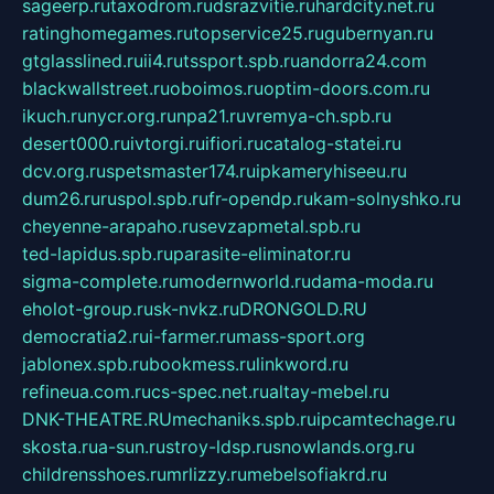
sageerp.ru
taxodrom.ru
dsrazvitie.ru
hardcity.net.ru
ratinghomegames.ru
topservice25.ru
gubernyan.ru
gtglasslined.ru
ii4.ru
tssport.spb.ru
andorra24.com
blackwallstreet.ru
oboimos.ru
optim-doors.com.ru
ikuch.ru
nycr.org.ru
npa21.ru
vremya-ch.spb.ru
desert000.ru
ivtorgi.ru
ifiori.ru
catalog-statei.ru
dcv.org.ru
spetsmaster174.ru
ipkameryhiseeu.ru
dum26.ru
ruspol.spb.ru
fr-opendp.ru
kam-solnyshko.ru
cheyenne-arapaho.ru
sevzapmetal.spb.ru
ted-lapidus.spb.ru
parasite-eliminator.ru
sigma-complete.ru
modernworld.ru
dama-moda.ru
eholot-group.ru
sk-nvkz.ru
DRONGOLD.RU
democratia2.ru
i-farmer.ru
mass-sport.org
jablonex.spb.ru
bookmess.ru
linkword.ru
refineua.com.ru
cs-spec.net.ru
altay-mebel.ru
DNK-THEATRE.RU
mechaniks.spb.ru
ipcamtechage.ru
skosta.ru
a-sun.ru
stroy-ldsp.ru
snowlands.org.ru
childrensshoes.ru
mrlizzy.ru
mebelsofiakrd.ru