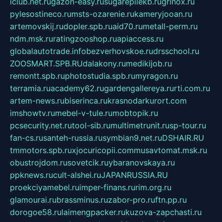
iclub.net.ru
gazon-easy.ru
sugarepilekb.ru
grinox.ru
pylesostineco.ru
msts-ozarenie.ru
kameryjooan.ru
artemovskij.ru
dopler.spb.ru
aid70.ru
metall-perm.ru
ndm.msk.ru
ratingzooshop.ru
apiaccess.ru
globalautotrade.info
bezverhovskoe.ru
drsschool.ru
ZOOSMART.SPB.RU
dalakony.ru
medikijob.ru
remontt.spb.ru
photostudia.spb.ru
myragon.ru
terramia.ru
academy62.ru
gardengallereya.ru
rti.com.ru
artem-news.ru
biserinca.ru
krasnodarkurort.com
imshowtv.ru
mebel-v-tule.ru
mobtopik.ru
pcsecurity.net.ru
tool-sib.ru
multimetrunit.ru
sp-tour.ru
fan-cs.ru
santeh-russia.ru
symbian9.net.ru
DSHAIR.RU
tmmotors.spb.ru
xjocuricopii.com
musavtomat.msk.ru
obustrojdom.ru
sovetcik.ru
ybaranovskaya.ru
ppknews.ru
cult-alshei.ru
JAPANRUSSIA.RU
proekciyamebel.ru
imper-finans.ru
rim.org.ru
glamourai.ru
brassminus.ru
zabor-pro.ru
ftn.pp.ru
dorogoe58.ru
laimengpacker.ru
kuzova-zapchasti.ru