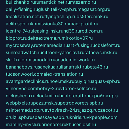
bulizhenko.ru
rumantick.net.ru
mtszerno.ru
daily-fishing.ru
glushiteli-v-spb.ru
megasat.org.ru
localization.net.ru
flyingfish.pp.ru
ds5teremok.ru
aclib.spb.ru
komissionka30.ru
mag-profit.ru
icentre-74.ru
leasing-nsk.ru
hd39.ru
rcd.com.ru
bioprot.ru
deltaextreme.ru
mirkotlov07.ru
mycrossway.ru
temamedia.ru
art-fusing.ru
cbslefort.ru
sunroadwatch.ru
citroen-yaroslavl.ru
ratnews.msk.ru
sk-if.ru
joomlamoduli.ru
academic-work.ru
bananaboys.ru
sanekua.ru
lianafrukt.ru
beta43.ru
tucsonwoori.com
alex-translation.ru
avantgardeclinics.ru
noel.msk.ru
buylq.ru
aquas-spb.ru
vilnerivne.com
bobry-2.ru
vtoroe-solnce.ru
nickysheen.ru
clockmir.ru
huntercraft.ru
стройокт.рф
webpixels.ru
pczz.msk.su
petrodvorets.spb.ru
nsintermed.spb.ru
avtovirazh-24.ru
jazzq.ru
czecot.ru
cruizi.spb.ru
spasskaya.spb.ru
kniris.ru
vkpeople.com
maminy-mysli.ru
arionorel.ru
khuseniosif.ru